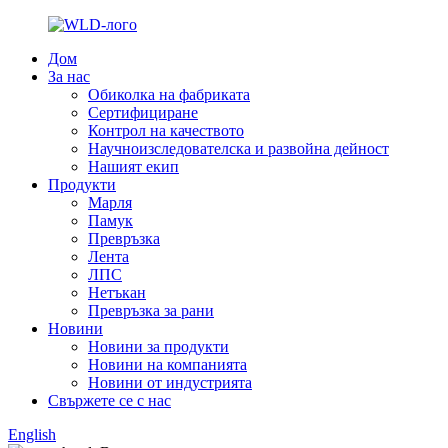
Дом
За нас
Обиколка на фабриката
Сертифициране
Контрол на качеството
Научноизследователска и развойна дейност
Нашият екип
Продукти
Марля
Памук
Превръзка
Лента
ЛПС
Нетъкан
Превръзка за рани
Новини
Новини за продукти
Новини на компанията
Новини от индустрията
Свържете се с нас
English