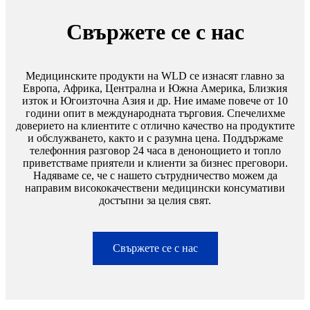
Свържете се с нас
Медицинските продукти на WLD се изнасят главно за
Европа, Африка, Централна и Южна Америка, Близкия
изток и Югоизточна Азия и др. Ние имаме повече от 10
години опит в международната търговия. Спечелихме
доверието на клиентите с отлично качество на продуктите
и обслужването, както и с разумна цена. Поддържаме
телефонния разговор 24 часа в денонощието и топло
приветстваме приятели и клиенти за бизнес преговори.
Надяваме се, че с нашето сътрудничество можем да
направим висококачествени медицински консумативи
достъпни за целия свят.
Свържете се с нас