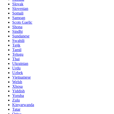
Slovak
Slovenian
Somali
Samoan
Scots Gaelic
Shona
Sindhi
Sundanese
Swahili
Tajik
Tamil
Telugu
Thai
Ukrainian
Urdu
Uzbek
Vietnamese
Welsh
Xhosa
Yiddish
Yoruba
Zulu
Kinyarwanda
Tatar
Oriya