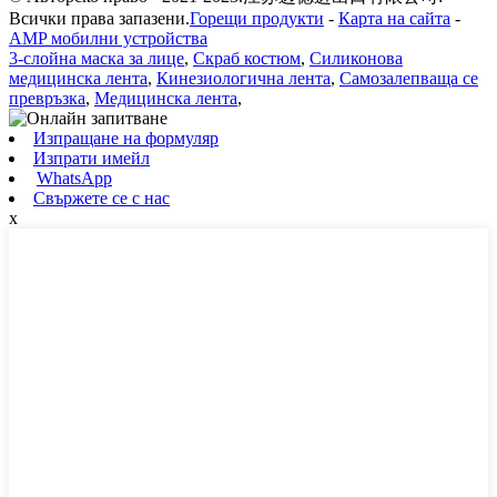
Всички права запазени.
Горещи продукти
-
Карта на сайта
-
AMP мобилни устройства
3-слойна маска за лице
,
Скраб костюм
,
Силиконова
медицинска лента
,
Кинезиологична лента
,
Самозалепваща се
превръзка
,
Медицинска лента
,
Изпращане на формуляр
Изпрати имейл
WhatsApp
Свържете се с нас
x