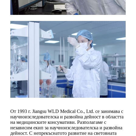
От 1993 г. Jiangsu WLD Medical Co., Ltd. се занимава с
научноизследователска и развойна дейност в областта
на медицинските консумативи. Разполагаме с
независим екип за научноизследователска и развойна
дейност. С непрекъснатото развитие на световната