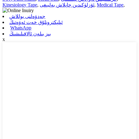
,
Medical Tape
,
ئۆزلۈكىدىن چاپلاش بەلبېغى
,
Kinesiology Tape
جەدۋەلنى يوللاش
ئېلېكترونلۇق خەت ئەۋەتىڭ
WhatsApp
بىز بىلەن ئالاقىلىشىڭ
x