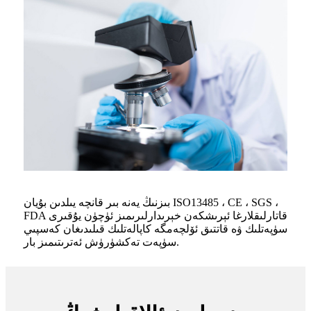
بىزنىڭ يەنە بىر قانچە يىلدىن بۇيان ISO13485 ، CE ، SGS ،
FDA قاتارلىقلارغا ئېرىشكەن خېرىدارلىرىمىز ئۈچۈن يۇقىرى
سۈپەتلىك ۋە قاتتىق ئۆلچەمگە كاپالەتلىك قىلىدىغان كەسپىي
سۈپەت تەكشۈرۈش ئەترىتىمىز بار.