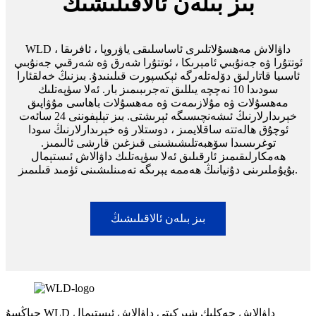
بىز بىلەن ئالاقىلىشىڭ
WLD داۋالاش مەھسۇلاتلىرى ئاساسلىقى ياۋروپا ، ئافرىقا ،
ئوتتۇرا ۋە جەنۇبىي ئامېرىكا ، ئوتتۇرا شەرق ۋە شەرقىي جەنۇبىي
ئاسىيا قاتارلىق دۆلەتلەرگە ئېكسپورت قىلىنىدۇ. بىزنىڭ خەلقئارا
سودىدا 10 نەچچە يىللىق تەجرىبىمىز بار. ئەلا سۈپەتلىك
مەھسۇلات ۋە مۇلازىمەت ۋە مەھسۇلات باھاسى مۇۋاپىق
خېرىدارلارنىڭ ئىشەنچىسىگە ئېرىشتى. بىز تېلېفوننى 24 سائەت
ئوچۇق ھالەتتە ساقلايمىز ، دوستلار ۋە خېرىدارلارنىڭ سودا
توغرىسىدا سۆھبەتلىشىشىنى قىزغىن قارشى ئالىمىز.
ھەمكارلىقىمىز ئارقىلىق ئەلا سۈپەتلىك داۋالاش ئىستېمال
بۇيۇملىرىنى دۇنيانىڭ ھەممە يېرىگە تەمىنلىشىنى ئۈمىد قىلىمىز.
بىز بىلەن ئالاقىلىشىڭ
جياڭسۇ WLD داۋالاش چەكلىك شىركىتى داۋالاش ئىستېمال