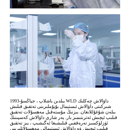
1993-يىلدىن باشلاپ ، جياڭسۇ WLD داۋالاش چەكلىك
شىركىتى داۋالاش ئىستېمال بۇيۇملىرىنى تەتقىق قىلىش
بىلەن شۇغۇللانغان. بىزنىڭ مۇستەقىل مەھسۇلات تەتقىق
قىلىپ ئېچىش ئەترىتىمىز بار. يەر شارى داۋالاش كەسپىنىڭ
ئۈزلۈكسىز تەرەققىي قىلىشىغا ئەگىشىپ ، بىز تەتقىق
قىلىپ ئېچىش ۋە داۋالاش ئىستېمالى مەھسۇلاتلىرىنى