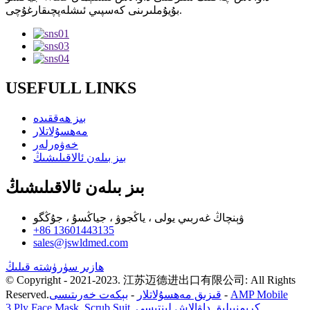
بۇيۇملىرىنى كەسپىي ئىشلەپچىقارغۇچى.
USEFULL LINKS
بىز ھەققىدە
مەھسۇلاتلار
خەۋەرلەر
بىز بىلەن ئالاقىلىشىڭ
بىز بىلەن ئالاقىلىشىڭ
ۋېنچاڭ غەربىي يولى ، ياڭجوۋ ، جياڭسۇ ، جۇڭگو
+86 13601443135
sales@jswldmed.com
ھازىر سۈرۈشتە قىلىڭ
© Copyright - 2021-2023. 江苏迈德进出口有限公司: All Rights
AMP Mobile
-
قىزىق مەھسۇلاتلار
-
بېكەت خەرىتىسى
Reserved.
,
كرېمنىيلىق داۋالاش لېنتىسى
,
Scrub Suit
,
3 Ply Face Mask