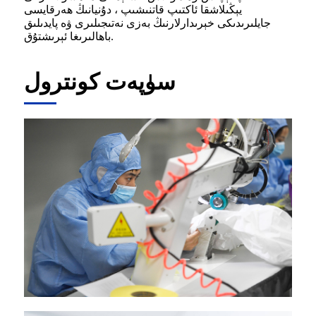
يېڭىلاشقا ئاكتىپ قاتنىشىپ ، دۇنيانىڭ ھەرقايسى
جايلىرىدىكى خېرىدارلارنىڭ بەزى نەتىجىلىرى ۋە پايدىلىق
باھالىرىغا ئېرىشتۇق.
سۈپەت كونترول