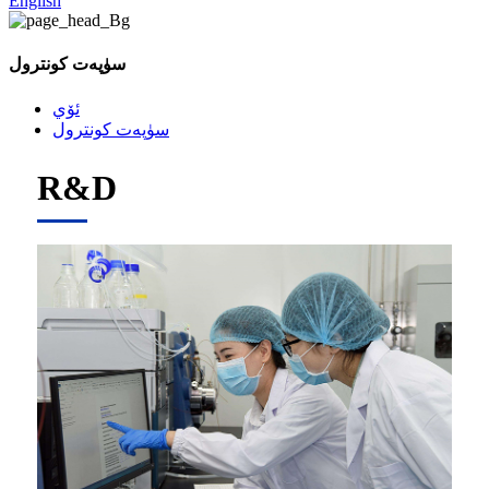
English
سۈپەت كونترول
ئۆي
سۈپەت كونترول
R&D