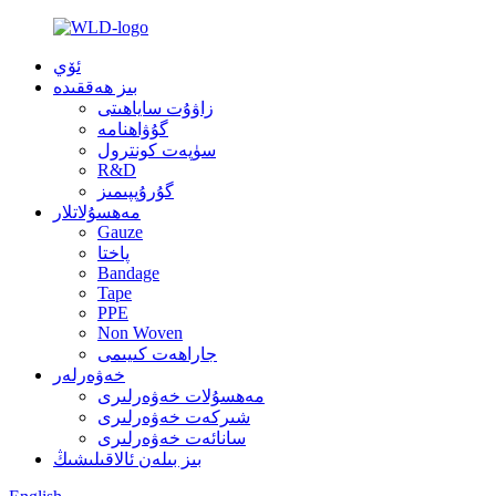
ئۆي
بىز ھەققىدە
زاۋۇت ساياھىتى
گۇۋاھنامە
سۈپەت كونترول
R&D
گۇرۇپپىمىز
مەھسۇلاتلار
Gauze
پاختا
Bandage
Tape
PPE
Non Woven
جاراھەت كىيىمى
خەۋەرلەر
مەھسۇلات خەۋەرلىرى
شىركەت خەۋەرلىرى
سانائەت خەۋەرلىرى
بىز بىلەن ئالاقىلىشىڭ