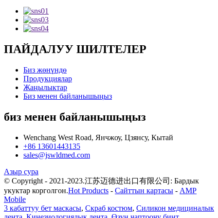
ПАЙДАЛУУ ШИЛТЕЛЕР
Биз жөнүндө
Продукциялар
Жаңылыктар
Биз менен байланышыңыз
биз менен байланышыңыз
Wenchang West Road, Янчжоу, Цзянсу, Кытай
+86 13601443135
sales@jswldmed.com
Азыр сура
© Copyright - 2021-2023.江苏迈德进出口有限公司: Бардык
укуктар корголгон.
Hot Products
-
Сайттын картасы
-
AMP
Mobile
3 кабаттуу бет маскасы
,
Скраб костюм
,
Силикон медициналык
лента
,
Кинезиологиялык лента
,
Өзүн чаптоочу бинт
,