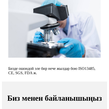
Бизде ошондой эле бир нече жылдар бою ISO13485,
CE, SGS, FDA ж.
Биз менен байланышыңыз