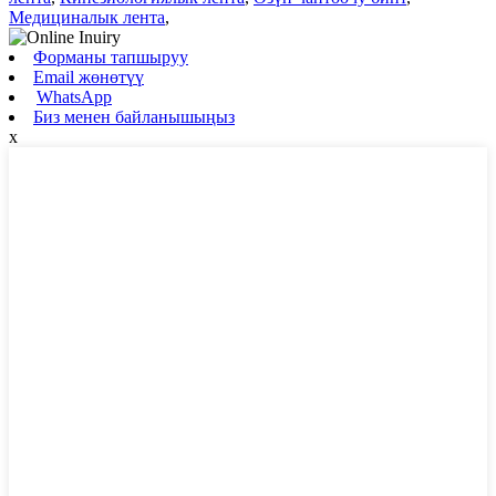
Медициналык лента
,
Форманы тапшыруу
Email жөнөтүү
WhatsApp
Биз менен байланышыңыз
x