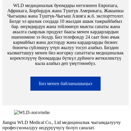
WLD медициналык буюмдары негизинен Европага,
Африкага, Борбордук жана Түштүк Америкага, Жакынкы
Чыгышка жана Түштүк-Чыгыш Азияга ж.б. экспорттолот.
Бизде эл аралык соодада 10 жылдан ашык тажрыйбабыз
бар. өнүмдөрдүн жана тейлөөнүн мыкты сапаты жана
акылга сыярлык продукт баасы менен кардарлардын
ишенимине ээ болду. Биз телефонду 24 саат бою ачык
кармайбыз жана досторду жана кардарларды бизнес
боюнча сүйлөшүү үчүн жылуу тосуп алабыз. Биздин
кызматташуу менен биз жогорку сапаттагы медициналык
керектелүүчү буюмдарды бүткүл дүйнөгө жеткиликтүү
кыла алабыз деп үмүттөнөбүз.
Биз менен байланышыңыз
Jiangsu WLD Medical Co., Ltd медициналык чыгымдалуучу
профессионалдуу өндүрүүчүсү болуп саналат.