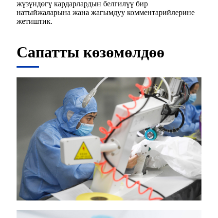
жүзүндөгү кардарлардын белгилүү бир
натыйжаларына жана жагымдуу комментарийлерине
жетиштик.
Сапатты көзөмөлдөө