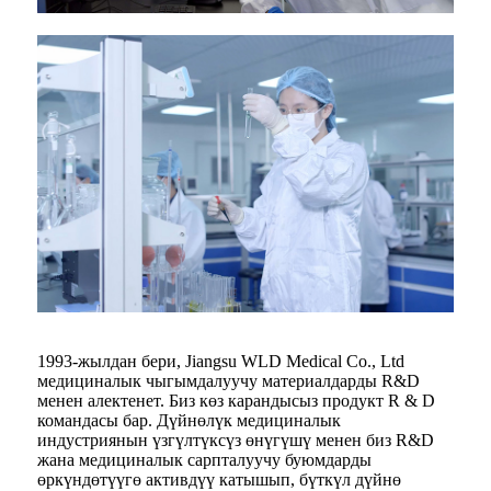
1993-жылдан бери, Jiangsu WLD Medical Co., Ltd
медициналык чыгымдалуучу материалдарды R&D
менен алектенет. Биз көз карандысыз продукт R & D
командасы бар. Дүйнөлүк медициналык
индустриянын үзгүлтүксүз өнүгүшү менен биз R&D
жана медициналык сарпталуучу буюмдарды
өркүндөтүүгө активдүү катышып, бүткүл дүйнө