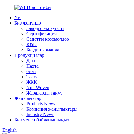
Үй
Биз жөнүндө
Заводго экскурсия
Сертификация
Сапатты көзөмөлдөө
R&D
Биздин команда
Продукциялар
Даки
Пахта
бинт
Тасма
ЖКК
Non Woven
Жараларды таңуу
Жаңылыктар
Products News
Компания жаңылыктары
Industry News
Биз менен байланышыңыз
English