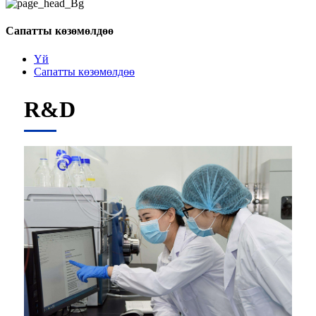
Сапатты көзөмөлдөө
Үй
Сапатты көзөмөлдөө
R&D