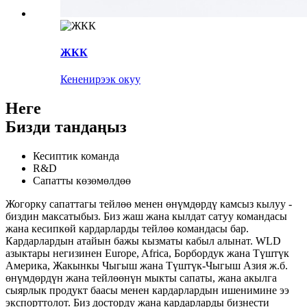
ЖКК
Кененирээк окуу
Неге
Бизди тандаңыз
Кесиптик команда
R&D
Сапатты көзөмөлдөө
Жогорку сапаттагы тейлөө менен өнүмдөрдү камсыз кылуу -
биздин максатыбыз. Биз жаш жана кылдат сатуу командасы
жана кесипкөй кардарларды тейлөө командасы бар.
Кардарлардын атайын бажы кызматы кабыл алынат. WLD
азыктары негизинен Europe, Africa, Борбордук жана Түштүк
Америка, Жакынкы Чыгыш жана Түштүк-Чыгыш Азия ж.б.
өнүмдөрдүн жана тейлөөнүн мыкты сапаты, жана акылга
сыярлык продукт баасы менен кардарлардын ишенимине ээ
экспорттолот. Биз досторду жана кардарларды бизнести