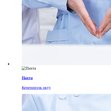
Пахта
Кененирээк окуу