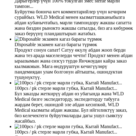
Дарыгерлер үчүн 100% токулган эмес sterlle марли
тампон...
Буйрутма боюнча кеч комментарийлер үчүн кечирим
сурайбыз. WLD Medical менен кызматташканыбызга
абдан кубанычтабыз, марли тампондору жакшы сапатта
жана биздин рынокто жакшы сатылды, биз ага көбүрөөк
заказ берүүнү пландаштырып жатабыз.
Dlsposable экзамен кагаз барагы түрмөк
Продукт сонун сапат! Сатуу өкүлү абдан жооп берди
жана тез арада маселелерди чечти! Продукт менен абдан
ыраазымын жана сөзсүз түрдө Янчжоудан кайра заказ
кылмакмын. Мага өндүрүштүн кечигүүлөрү
пандемиядан улам болгонун айтышты, ошондуктан
түшүнүктүү.
100pcs / pk стерле марли губка, Кытай Manufact...
Бул заказды жеткирүү абдан өз убагында жана WLD
Medical бизге экспедиторду, экспедиторду табууга
жардам берет, ошондой эле абдан кесипкөй, WLD
Medical кызматы абдан жакшы. Бул ийгиликтүү заказ,
биз келечектеги буйрутмаларды дагы ушул сыяктуу
жасайбыз.
100pcs / pk стерле марли губка, Кытай Manufact...