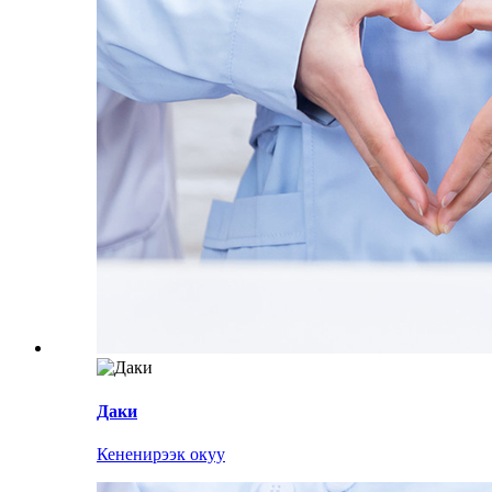
Даки
Кененирээк окуу