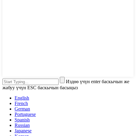
Издөө үчүн enter баскычын же
жабуу үчүн ESC баскычын басыңыз
English
French
German
Portuguese
Spanish
Russian
Japanese