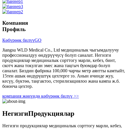
Компания
Профиль
Көбүрөөк билүү
GO
Jiangsu WLD Medical Co., Ltd медициналык чыгымдалуучу
профессионалдуу өндүрүүчүсү болуп саналат. Негизги
продукциялар медициналык сорттогу марли, кебез, бинт,
скотч жана токулган эмес жана таңгыч буюмдар болуп
саналат. Биздин фабрика 100,000 чарчы метр аянтты камтыйт,
15тен ашык өндүрүштүк цехтерге ээ. Анын ичинде жуу,
кесүү, бүктөө, таңгактоо, стерилизациялоо жана кампа ж.б.
боюнча цехтер.
компания жөнүндө көбүрөөк билүү >>
Негизги
Продукциялар
Негизги продукциялар медициналык сорттогу марли, кебез,