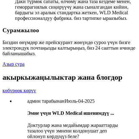
Даки түрмөк сапаты, өлчөмү жана таза кездеме менен,
геморрагиялык сиңирүүчү жана сыналгандан кийин,
бардыгы эл аралык стандартка жеткен, WLD Medical
профессионалдуу фабрика. биз тартипке ыраазыбыз.
Сурамжылоо
Биздин өнүмдөр же прейскурант жөнүндө суроо үчүн бизге
электрондук почтаңызды калтырыңыз, биз 24 сааттын ичинде
байланышабыз.
Азыр сура
акыркы
жаңылыктар жана блогдор
көбүрөөк көрүү
админ тарабынан
Июль-04-2025
Эмне үчүн WLD Medical ишенимдүү ...
Доктурлар жана медайымдар жарааттарды
тазалоо үчүн эмнени колдонушат деп
ойлонуп көрдүңүз беле?