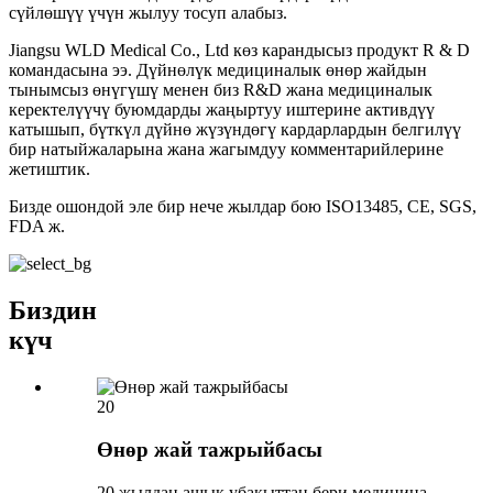
сүйлөшүү үчүн жылуу тосуп алабыз.
Jiangsu WLD Medical Co., Ltd көз карандысыз продукт R & D
командасына ээ. Дүйнөлүк медициналык өнөр жайдын
тынымсыз өнүгүшү менен биз R&D жана медициналык
керектелүүчү буюмдарды жаңыртуу иштерине активдүү
катышып, бүткүл дүйнө жүзүндөгү кардарлардын белгилүү
бир натыйжаларына жана жагымдуу комментарийлерине
жетиштик.
Бизде ошондой эле бир нече жылдар бою ISO13485, CE, SGS,
FDA ж.
Биздин
күч
20
Өнөр жай тажрыйбасы
20 жылдан ашык убакыттан бери медицина