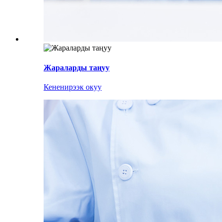
Жараларды таңуу
Кененирээк окуу