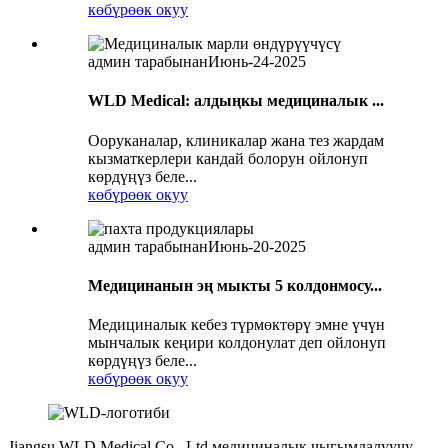
көбүрөөк окуу
админ тарабынан
Июнь-24-2025
WLD Medical: алдыңкы медициналык ...
Ооруканалар, клиникалар жана тез жардам
кызматкерлери кандай болорун ойлонуп
көрдүңүз беле...
көбүрөөк окуу
админ тарабынан
Июнь-20-2025
Медицинанын эң мыкты 5 колдонмосу...
Медициналык кебез түрмөктөрү эмне үчүн
мынчалык кеңири колдонулат деп ойлонуп
көрдүңүз беле...
көбүрөөк окуу
Jiangsu WLD Medical Co., Ltd медициналык чыгымдалуучу