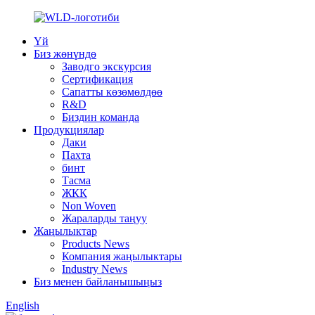
Үй
Биз жөнүндө
Заводго экскурсия
Сертификация
Сапатты көзөмөлдөө
R&D
Биздин команда
Продукциялар
Даки
Пахта
бинт
Тасма
ЖКК
Non Woven
Жараларды таңуу
Жаңылыктар
Products News
Компания жаңылыктары
Industry News
Биз менен байланышыңыз
English