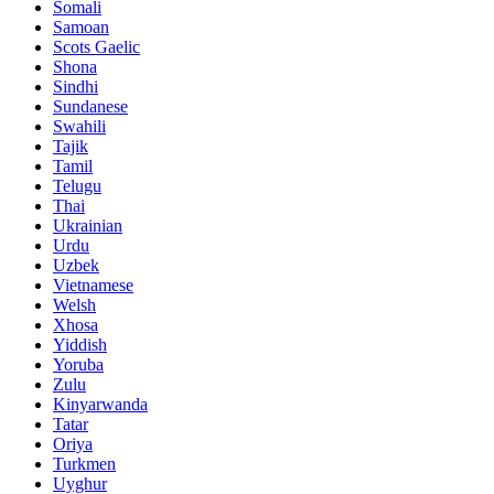
Somali
Samoan
Scots Gaelic
Shona
Sindhi
Sundanese
Swahili
Tajik
Tamil
Telugu
Thai
Ukrainian
Urdu
Uzbek
Vietnamese
Welsh
Xhosa
Yiddish
Yoruba
Zulu
Kinyarwanda
Tatar
Oriya
Turkmen
Uyghur