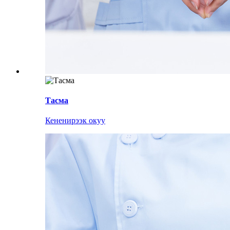
Тасма
Кененирээк окуу