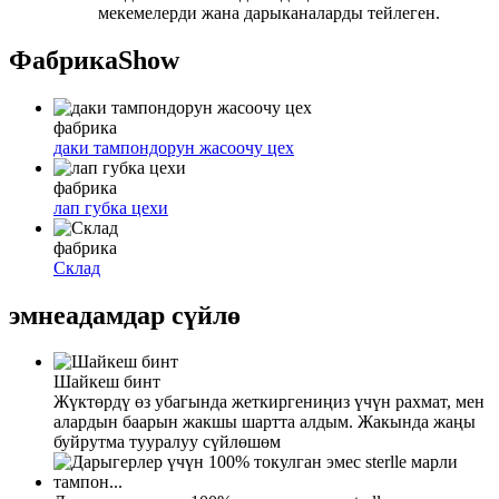
мекемелерди жана дарыканаларды тейлеген.
Фабрика
Show
фабрика
даки тампондорун жасоочу цех
фабрика
лап губка цехи
фабрика
Склад
эмне
адамдар сүйлө
Шайкеш бинт
Жүктөрдү өз убагында жеткиргениңиз үчүн рахмат, мен
алардын баарын жакшы шартта алдым. Жакында жаңы
буйрутма тууралуу сүйлөшөм