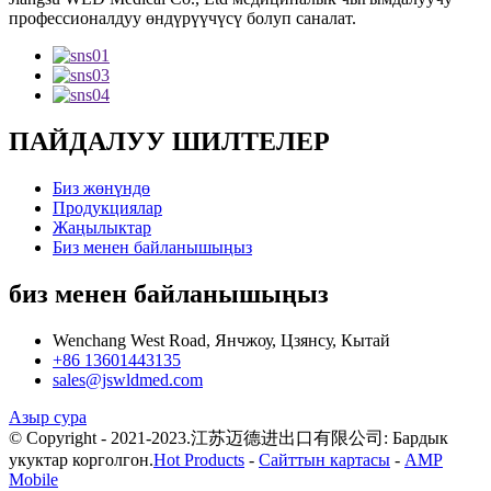
профессионалдуу өндүрүүчүсү болуп саналат.
ПАЙДАЛУУ ШИЛТЕЛЕР
Биз жөнүндө
Продукциялар
Жаңылыктар
Биз менен байланышыңыз
биз менен байланышыңыз
Wenchang West Road, Янчжоу, Цзянсу, Кытай
+86 13601443135
sales@jswldmed.com
Азыр сура
© Copyright - 2021-2023.江苏迈德进出口有限公司: Бардык
укуктар корголгон.
Hot Products
-
Сайттын картасы
-
AMP
Mobile