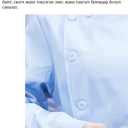
бинт, скотч жана токулган эмес жана таңгыч буюмдар болуп
саналат.