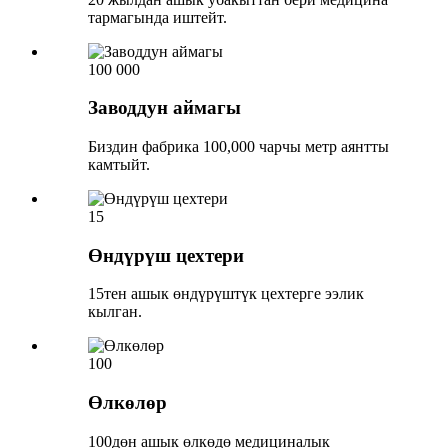
тармагында иштейт.
100 000
Заводдун аймагы
Биздин фабрика 100,000 чарчы метр аянтты
камтыйт.
15
Өндүрүш цехтери
15тен ашык өндүрүштүк цехтерге ээлик
кылган.
100
Өлкөлөр
100дөн ашык өлкөдө медициналык