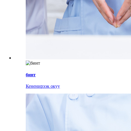
бинт
Кененирээк окуу