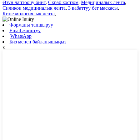
Өзүн чаптоочу бинт
,
Скраб костюм
,
Медициналык лента
,
Силикон медициналык лента
,
3 кабаттуу бет маскасы
,
Кинезиологиялык лента
,
Форманы тапшыруу
Email жөнөтүү
WhatsApp
Биз менен байланышыңыз
x