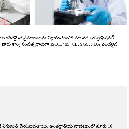
 కఠినమైన ప్రమాణాలను నిర్ధారించడానికి మా వద్ద ఒక ప్రొఫెషనల్
ంది, వారు కొన్ని సంవత్సరాలుగా ISO13485, CE, SGS, FDA మొదలైన
ాటికి ఎగుమతి చేయబడతాయి. అంతర్జాతీయ వాణిజ్యంలో మాకు 10