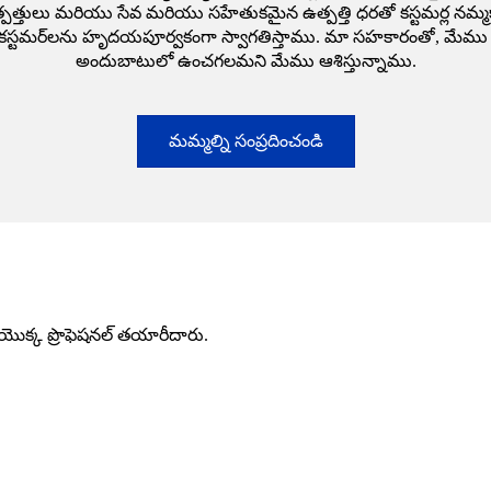
్తులు మరియు సేవ మరియు సహేతుకమైన ఉత్పత్తి ధరతో కస్టమర్ల నమ్మకా
 కస్టమర్‌లను హృదయపూర్వకంగా స్వాగతిస్తాము. మా సహకారంతో, మేము ప్
అందుబాటులో ఉంచగలమని మేము ఆశిస్తున్నాము.
మమ్మల్ని సంప్రదించండి
 యొక్క ప్రొఫెషనల్ తయారీదారు.