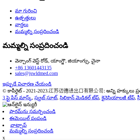
మా గురించి
ఉత్పత్తులు
వార్తలు
మమ్మల్ని సంప్రదించండి
మమ్మల్ని సంప్రదించండి
వెన్చాంగ్ వెస్ట్ రోడ్, యాంగ్జౌ, జియాంగ్సు, చైనా
+86 13601443135
sales@jswldmed.com
ఇప్పుడే విచారణ చేయండి
© కాపీరైట్ - 2021-2023.江苏迈德进出口有限公司: అన్ని హక్కులు ప్రత్య
3 ప్లై ఫేస్ మాస్క్
,
స్క్రబ్ సూట్
,
సిలికాన్ మెడికల్ టేప్
,
కైనెసియాలజీ టేప్
,
స
ఫారమ్‌ను సమర్పించండి
ఈమెయిల్ పంపండి
వాట్సాప్
మమ్మల్ని సంప్రదించండి
x