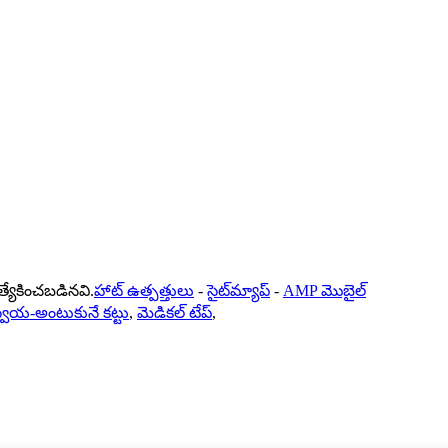
ేకించబడినవి.
హాట్ ఉత్పత్తులు
-
సైట్‌మ్యాప్
-
AMP మొబైల్
్వీయ-అంటుకునే కట్టు
,
మెడికల్ టేప్
,