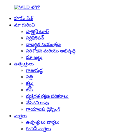
హొమ్ పేజ్
మా గురించి
ఫ్యాక్టరీ టూర్
సర్టిఫికేషన్
నాణ్యత నియంత్రణ
పరిశోధన మరియు అభివృద్ధి
మా జట్టు
ఉత్పత్తులు
గాజుగుడ్డ
పత్తి
కట్టు
టేప్
వ్యక్తిగత రక్షణ పరికరాలు
నేసినవి కావు
గాయాలకు డ్రెస్సింగ్
వార్తలు
ఉత్పత్తులు వార్తలు
కంపెనీ వార్తలు