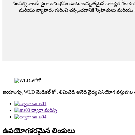
సంవత్సరాలకు పైగా అనుభవం ఉంది. అద్భుతమైన నాణ్యత గల ఉత్పత
మరియు వ్యాపారం గురించి చర్చించడానికి స్నేహితులు మరియు
జియాంగ్సు WLD మెడికల్ కో., లిమిటెడ్ అనేది వైద్య వినియోగ వస్తువుల
ఉపయోగకరమైన లింకులు