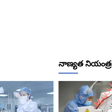
నాణ్యత నియంత్