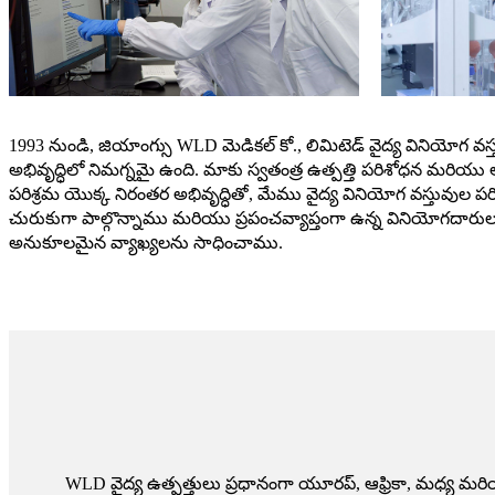
1993 నుండి, జియాంగ్సు WLD మెడికల్ కో., లిమిటెడ్ వైద్య వినియోగ 
అభివృద్ధిలో నిమగ్నమై ఉంది. మాకు స్వతంత్ర ఉత్పత్తి పరిశోధన మరియు అ
పరిశ్రమ యొక్క నిరంతర అభివృద్ధితో, మేము వైద్య వినియోగ వస్తువుల ప
చురుకుగా పాల్గొన్నాము మరియు ప్రపంచవ్యాప్తంగా ఉన్న వినియోగదారు
అనుకూలమైన వ్యాఖ్యలను సాధించాము.
WLD వైద్య ఉత్పత్తులు ప్రధానంగా యూరప్, ఆఫ్రికా, మధ్య 