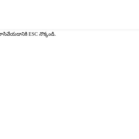
మూసివేయడానికి ESC నొక్కండి.