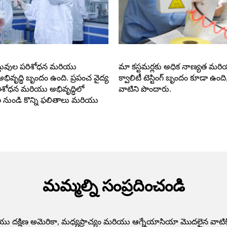
వస్తువుల పరిశోధన మరియు
మా కస్టమర్లకు అధిక నాణ్యత మరియు
భివృద్ధి బృందం ఉంది. ప్రపంచ వైద్య
క్వాలిటీ టెస్టింగ్ బృందం కూడా ఉ
రిశోధన మరియు అభివృద్ధిలో
వాటిని పొందారు.
ల నుండి కొన్ని ఫలితాలు మరియు
మమ్మల్ని సంప్రదించండి
మరియు దక్షిణ అమెరికా, మధ్యప్రాచ్యం మరియు ఆగ్నేయాసియా మొదలైన వ