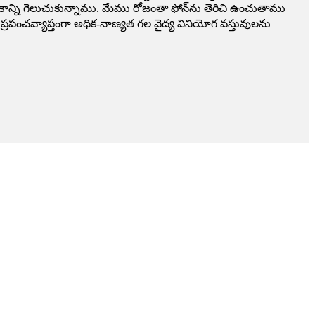
న్ని గెలుచుకున్నాము. మేము రోజంతా ఫోన్‌ను తెరిచి ఉంచుతాము
రపంచవ్యాప్తంగా అధిక-నాణ్యత గల వైద్య వినియోగ వస్తువులను