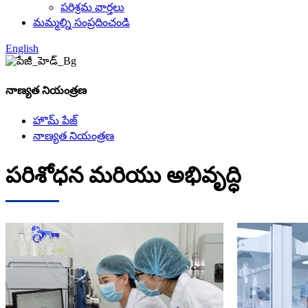
పరిశ్రమ వార్తలు
మమ్మల్ని సంప్రదించండి
English
నాణ్యత నియంత్రణ
హొమ్ పేజ్
నాణ్యత నియంత్రణ
పరిశోధన మరియు అభివృద్ధి