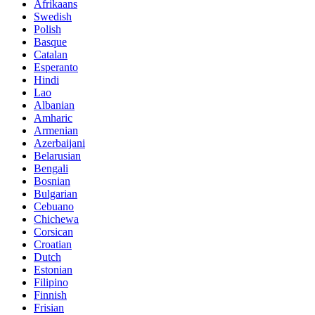
Afrikaans
Swedish
Polish
Basque
Catalan
Esperanto
Hindi
Lao
Albanian
Amharic
Armenian
Azerbaijani
Belarusian
Bengali
Bosnian
Bulgarian
Cebuano
Chichewa
Corsican
Croatian
Dutch
Estonian
Filipino
Finnish
Frisian