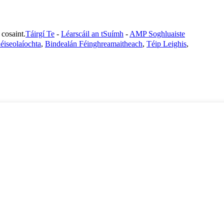
osaint.
Táirgí Te
-
Léarscáil an tSuímh
-
AMP Soghluaiste
éiseolaíochta
,
Bindealán Féinghreamaitheach
,
Téip Leighis
,