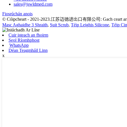
sales@jswldmed.com
Fiosrúchán anois
© Cóipcheart - 2021-2023.江苏迈德进出口有限公司: Gach ceart ar c
Masc Aghaidhe 3 Shraith
,
Suit Scrub
,
Téip Leighis Silicone
,
Téip Cin
Cuir isteach an fhoirm
Seol Ríomhphost
WhatsApp
Déan Teagmháil Linn
x