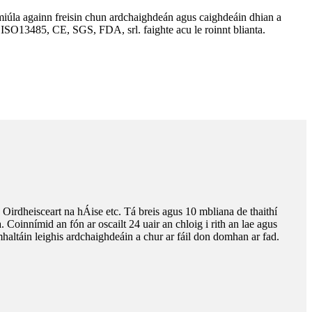
irmiúla againn freisin chun ardchaighdeán agus caighdeáin dhian a
l ISO13485, CE, SGS, FDA, srl. faighte acu le roinnt blianta.
Oirdheisceart na hÁise etc. Tá breis agus 10 mbliana de thaithí
 Coinnímid an fón ar oscailt 24 uair an chloig i rith an lae agus
omhaltáin leighis ardchaighdeáin a chur ar fáil don domhan ar fad.