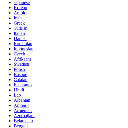
Japanese
Korean
Arabic
Irish
Greek
Turkish
Italian
Danish
Romanian
Indonesian
Czech
Afrikaans
Swedish
Polish
Basque
Catalan
Esperanto
Hindi
Lao
Albanian
Amharic
Armenian
Azerbaijani
Belarusian
Bengali