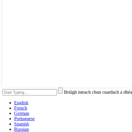
Brúigh isteach chun cuardach a d
English
French
German
Portuguese
Spanish
Russian