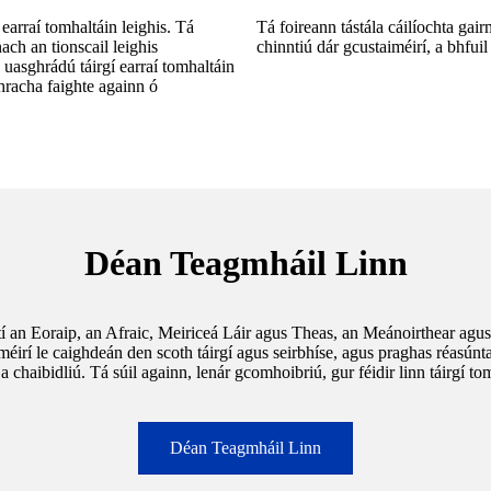
arraí tomhaltáin leighis. Tá
Tá foireann tástála cáilíochta ga
ch an tionscail leighis
chinntiú dár gcustaiméirí, a bhfui
uasghrádú táirgí earraí tomhaltáin
bhracha faighte againn ó
Déan Teagmháil Linn
 an Eoraip, an Afraic, Meiriceá Láir agus Theas, an Meánoirthear agus 
éirí le caighdeán den scoth táirgí agus seirbhíse, agus praghas réasúnta.
a chaibidliú. Tá súil againn, lenár gcomhoibriú, gur féidir linn táirgí t
Déan Teagmháil Linn