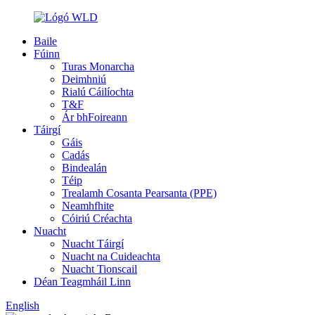
Baile
Fúinn
Turas Monarcha
Deimhniú
Rialú Cáilíochta
T&F
Ár bhFoireann
Táirgí
Gáis
Cadás
Bindealán
Téip
Trealamh Cosanta Pearsanta (PPE)
Neamhfhite
Cóiriú Créachta
Nuacht
Nuacht Táirgí
Nuacht na Cuideachta
Nuacht Tionscail
Déan Teagmháil Linn
English