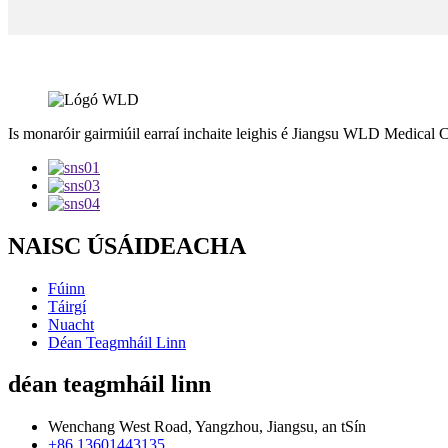
Is monaróir gairmiúil earraí inchaite leighis é Jiangsu WLD Medical C
NAISC ÚSÁIDEACHA
Fúinn
Táirgí
Nuacht
Déan Teagmháil Linn
déan teagmháil linn
Wenchang West Road, Yangzhou, Jiangsu, an tSín
+86 13601443135