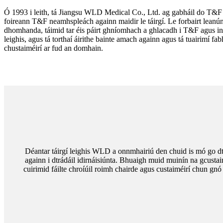
Ó 1993 i leith, tá Jiangsu WLD Medical Co., Ltd. ag gabháil do T&F e
foireann T&F neamhspleách againn maidir le táirgí. Le forbairt leanúna
dhomhanda, táimid tar éis páirt ghníomhach a ghlacadh i T&F agus in 
leighis, agus tá torthaí áirithe bainte amach againn agus tá tuairimí fa
chustaiméirí ar fud an domhain.
Déantar táirgí leighis WLD a onnmhairiú den chuid is mó go dtí
againn i dtrádáil idirnáisiúnta. Bhuaigh muid muinín na gcustaim
cuirimid fáilte chroíúil roimh chairde agus custaiméirí chun gnó 