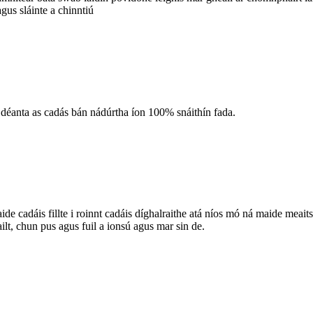
agus sláinte a chinntiú
a, déanta as cadás bán nádúrtha íon 100% snáithín fada.
ide cadáis fillte i roinnt cadáis díghalraithe atá níos mó ná maide meait
ilt, chun pus agus fuil a ionsú agus mar sin de.