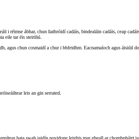
seáil i réimse ábhar, chun liathróidí cadáis, bindealáin cadáis, ceap cadá
eile tar éis steiriliú.
, agus chun cosmaidí a chur i bhfeidhm. Eacnamaíoch agus áisiúil do C
óiseáiltear leis an gin serrated.
ítear bata swab iaidín povidone leighis mar gheall ar chomhpháirt iaidop