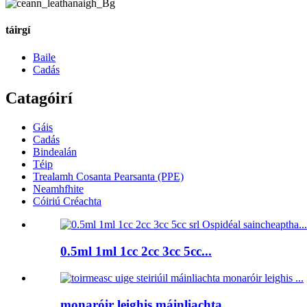
táirgí
Baile
Cadás
Catagóirí
Gáis
Cadás
Bindealán
Téip
Trealamh Cosanta Pearsanta (PPE)
Neamhfhite
Cóiriú Créachta
0.5ml 1ml 1cc 2cc 3cc 5cc...
monaróir leighis máinliachta...