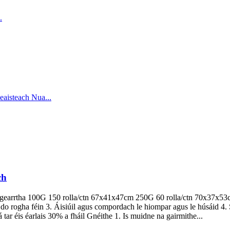
ch
is gearrtha 100G 150 rolla/ctn 67x41x47cm 250G 60 rolla/ctn 70x37x53
o rogha féin 3. Áisiúil agus compordach le hiompar agus le húsáid 4. So
tar éis éarlais 30% a fháil Gnéithe 1. Is muidne na gairmithe...