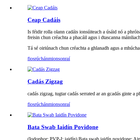
Ceap Cadáis
Is féidir rolla olann cadáis ionsúiteach a úsáid nó a phrói
freisin chun créachta a phacáil agus i dtascanna máinliachta 
Tá sé oiriúnach chun créachta a ghlanadh agus a mhúchadh
fiosrúchán
mionsonraí
Cadás Zigzag
cadás zigzag, tugtar cadás serrated ar an gcadás ginte a phr
fiosrúchán
mionsonraí
Bata Swab Iaidín Povidone
(Iodophor; PVP-I; iaidín) Bata swab iaidín povidone: Ainmn