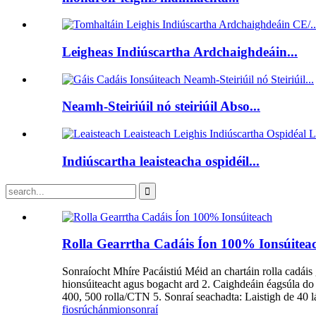
Leigheas Indiúscartha Ardchaighdeáin...
Neamh-Steiriúil nó steiriúil Abso...
Indiúscartha leaisteacha ospidéil...
Rolla Gearrtha Cadáis Íon 100% Ionsúitea
Sonraíocht Mhíre Pacáistiú Méid an chartáin rolla cadá
hionsúiteacht agus bogacht ard 2. Caighdeáin éagsúla do d
400, 500 rolla/CTN 5. Sonraí seachadta: Laistigh de 40 lá 
fiosrúchán
mionsonraí