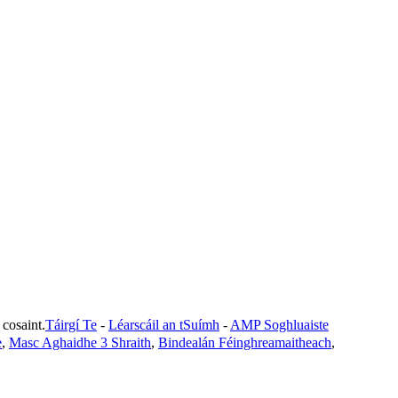
osaint.
Táirgí Te
-
Léarscáil an tSuímh
-
AMP Soghluaiste
e
,
Masc Aghaidhe 3 Shraith
,
Bindealán Féinghreamaitheach
,