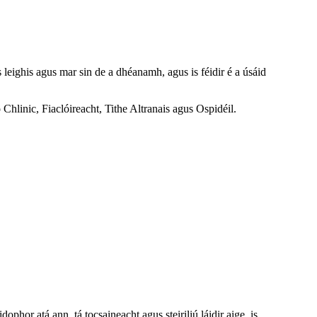
is leighis agus mar sin de a dhéanamh, agus is féidir é a úsáid
hlinic, Fiaclóireacht, Tithe Altranais agus Ospidéil.
hor atá ann, tá tocsaineacht agus steiriliú láidir aige, is