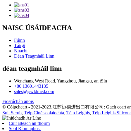
NAISC ÚSÁIDEACHA
Fúinn
Táirgí
Nuacht
Déan Teagmháil Linn
déan teagmháil linn
Wenchang West Road, Yangzhou, Jiangsu, an tSín
+86 13601443135
sales@jswldmed.com
Fiosrúchán anois
© Cóipcheart - 2021-2023.江苏迈德进出口有限公司: Gach ceart ar c
Suit Scrub
,
Téip Cinéiseolaíochta
,
Téip Leighis
,
Téip Leighis Silicon
Cuir isteach an fhoirm
Seol Ríomhphost