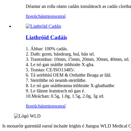
Déantar an rolla olann cadáis ionsúiteach as cadás cíorth
fiosrúchán
mionsonraí
Liathróid Cadáis
1. Ábhar: 100% cadás.
2. Dath: gorm, bándearg, buí, bán srl.
3. Trastomhas: 10mm, 15mm, 20mm, 30mm, 40mm, srl.
4. Le nó gan snáithe inbhraite X-gha.
5. Teastas: CE/ISO13485/.
6. Tá seirbhísí OEM & Orduithe Beaga ar fáil.
7. Steirilithe nó neamh-steirilithe.
8. Le nó gan snáitheanna inbhraite X-ghathaithe
9. Le fáinne leaisteach nó gan é.
10.Meáchan: 0.5g, 1.0g, 1.5g, 2.0g, 3g srl.
fiosrúchán
mionsonraí
Is monaróir gairmiúil earraí inchaite leighis é Jiangsu WLD Medical C