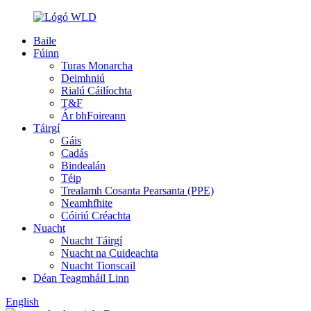
Baile
Fúinn
Turas Monarcha
Deimhniú
Rialú Cáilíochta
T&F
Ár bhFoireann
Táirgí
Gáis
Cadás
Bindealán
Téip
Trealamh Cosanta Pearsanta (PPE)
Neamhfhite
Cóiriú Créachta
Nuacht
Nuacht Táirgí
Nuacht na Cuideachta
Nuacht Tionscail
Déan Teagmháil Linn
English