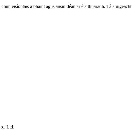
a chun eisíontais a bhaint agus ansin déantar é a thuaradh. Tá a uigeach
o., Ltd.