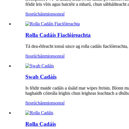
féidir leis víris agus baictéir a mharú, chun sábháilteacht 
fiosrúchán
mionsonraí
Rolla Cadáis Fiaclóireachta
Tá dea-éifeacht ionsú uisce ag rolla cadáis fiaclóireacht
fiosrúchán
mionsonraí
Swab Cadáis
Is féidir maide cadáis a úsáid mar wipes freisin. Bíonn ma
haghaidh cóireála leighis chun leigheas leachtach a dhúba
fiosrúchán
mionsonraí
Rolla Cadáis