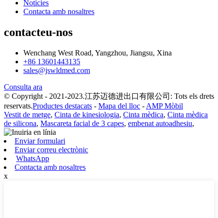
Notícies
Contacta amb nosaltres
contacteu-nos
Wenchang West Road, Yangzhou, Jiangsu, Xina
+86 13601443135
sales@jswldmed.com
Consulta ara
© Copyright - 2021-2023.江苏迈德进出口有限公司: Tots els drets
reservats.
Productes destacats
-
Mapa del lloc
-
AMP Mòbil
Vestit de metge
,
Cinta de kinesiologia
,
Cinta mèdica
,
Cinta mèdica
de silicona
,
Mascareta facial de 3 capes
,
embenat autoadhesiu
,
Enviar formulari
Enviar correu electrònic
WhatsApp
Contacta amb nosaltres
x