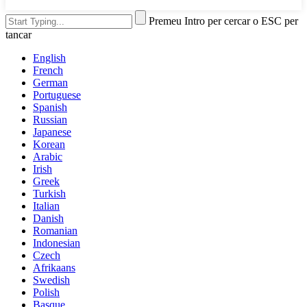
Premeu Intro per cercar o ESC per
tancar
English
French
German
Portuguese
Spanish
Russian
Japanese
Korean
Arabic
Irish
Greek
Turkish
Italian
Danish
Romanian
Indonesian
Czech
Afrikaans
Swedish
Polish
Basque