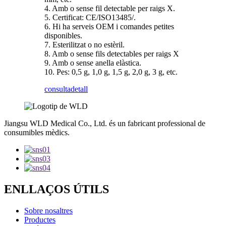
4. Amb o sense fil detectable per raigs X.
5. Certificat: CE/ISO13485/.
6. Hi ha serveis OEM i comandes petites
disponibles.
7. Esterilitzat o no estèril.
8. Amb o sense fils detectables per raigs X
9. Amb o sense anella elàstica.
10. Pes: 0,5 g, 1,0 g, 1,5 g, 2,0 g, 3 g, etc.
consulta
detall
Jiangsu WLD Medical Co., Ltd. és un fabricant professional de
consumibles mèdics.
ENLLAÇOS ÚTILS
Sobre nosaltres
Productes