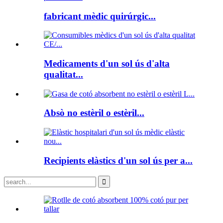
fabricant mèdic quirúrgic...
Medicaments d'un sol ús d'alta
qualitat...
Absò no estèril o estèril...
Recipients elàstics d'un sol ús per a...