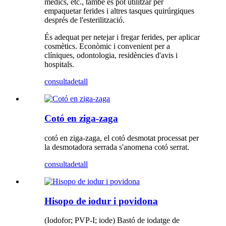
mèdics, etc., també es pot utilitzar per
empaquetar ferides i altres tasques quirúrgiques
després de l'esterilització.
És adequat per netejar i fregar ferides, per aplicar
cosmètics. Econòmic i convenient per a
clíniques, odontologia, residències d'avis i
hospitals.
consulta
detall
Cotó en ziga-zaga
cotó en ziga-zaga, el cotó desmotat processat per
la desmotadora serrada s'anomena cotó serrat.
consulta
detall
Hisopo de iodur i povidona
(Iodofor; PVP-I; iode) Bastó de iodatge de