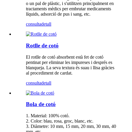
o un pal de plàstic, i s'utilitzen principalment en
tractaments mèdics per embrutar medicaments
líquids, adsorció de pus i sang, etc.
consulta
detall
Rotlle de cotó
El rotlle de cotó absorbent està fet de cotó
pentinat per eliminar les impureses i després es
blanqueja. La seva textura és suau i llisa gràcies
al procediment de cardat.
consulta
detall
Bola de cotó
1. Material: 100% cotó.
2. Color: blau, rosa, groc, blanc, etc.
3. Diàmetre: 10 mm, 15 mm, 20 mm, 30 mm, 40
mm, etc.