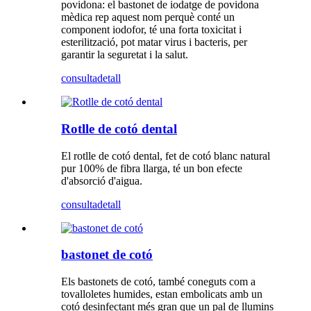
povidona: el bastonet de iodatge de povidona
mèdica rep aquest nom perquè conté un
component iodofor, té una forta toxicitat i
esterilització, pot matar virus i bacteris, per
garantir la seguretat i la salut.
consulta
detall
Rotlle de cotó dental
El rotlle de cotó dental, fet de cotó blanc natural
pur 100% de fibra llarga, té un bon efecte
d'absorció d'aigua.
consulta
detall
bastonet de cotó
Els bastonets de cotó, també coneguts com a
tovalloletes humides, estan embolicats amb un
cotó desinfectant més gran que un pal de llumins