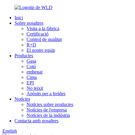
Inici
Sobre nosaltres
Visita a la fàbrica
Certificació
Control de qualitat
R+D
El nostre equip
Productes
Gasa
Cotó
embenat
Cinta
EPI
No teixit
Apòsits per a ferides
Notícies
Notícies sobre productes
Notícies de l'empresa
Notícies de la indústria
Contacta amb nosaltres
English