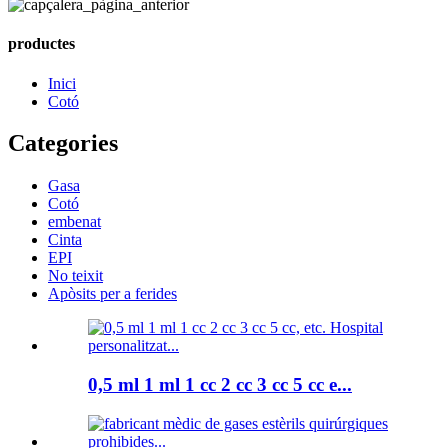
productes
Inici
Cotó
Categories
Gasa
Cotó
embenat
Cinta
EPI
No teixit
Apòsits per a ferides
0,5 ml 1 ml 1 cc 2 cc 3 cc 5 cc e...