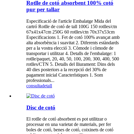
Rotlle de cotó absorbent 100% cotó
pur per tallar
Especificació de l'article Embalatge Mida del
cartró Rotlle de cotó de tall 100G 150 rotlles/ctn
67x41x47cm 250G 60 rotlles/ctn 70x37x53cm
Especificacions 1. Fet de cotó 100% avançat amb
alta absorbència i suavitat 2. Diferents estàndards
per a la vostra elecció 3. Còmode i còmode de
transportar i utilitzar 4. Detalls de l'embalatge: 1
rotlle/paquet, 20, 40, 50, 100, 200, 300, 400, 500
rotlles/CTN 5. Detalls del lliurament: Dins dels
40 dies posteriors a la recepció del 30% de
pagament inicial Característiques 1. Som
professionals...
consulta
detall
Disc de cotó
El rotlle de cotó absorbent es pot utilitzar o
processar en una varietat de materials, per fer
boles de cotó, benes de cotó, coixinets de cotó