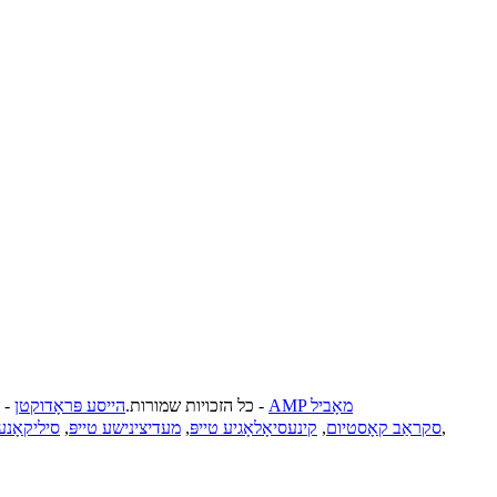
AMP מאָביל
-
© דרוקרעכט - 2021-2023. 江苏迈德进出口有限公司: כל הזכויות שמורות.
הייסע פּראָדוקטן
-
,
סקראַב קאָסטיום
,
קינעסיאָלאָגיע טייפּ
,
מעדיצינישע טייפּ
,
סיליקאָנע