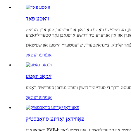
וואַטע פּאַד
, מעדיצינישע וואַטע פּאַד און אַזוי ווייטער, קען אויך געניצט
אָנפֿרעג
דעטאַל
זיגזאַג וואַטע
אָנפֿרעג
דעטאַל
פּאָווידאָן יאָדינע סוואַבסטיק
(יאָדאָפאָר; PVP-I; יאָד) פּאָווידאָן יאָד שוואָם־שטעקן: מעדיצינישער פּאָווידאָן יאָד שוואָם איז גערופן ווייל עס כּולל יאָדאָפאָר קאָמפּאָנענט, האט שטאַרקע טאַקסיסיטי און סטעריליזאַציע, קען טייטן