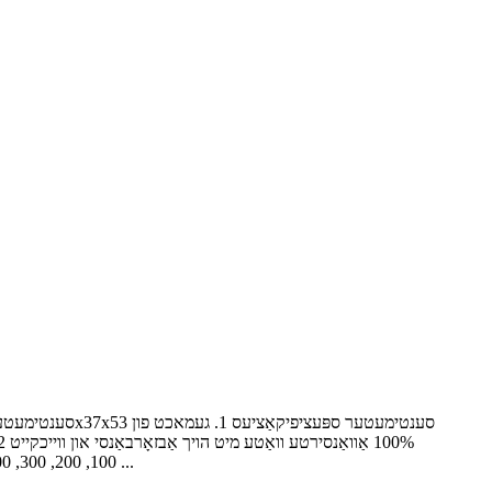
100, 200, 300, 400, 500 ראָללס/קאַרטאָן 5. עקספּרעס דעטאַל: אין 40 טעג נאָך קאַבאָלע פון 30% אַראָפּ צאָלונג פֿעיִקייטן 1. מיר זענען די פּראָפעסיאָנעל ...