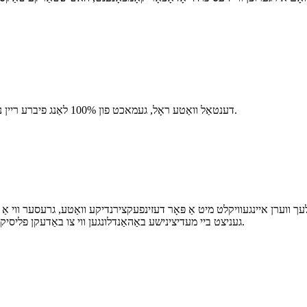
דענטאַל וואַטע ראָל, געמאכט פון 100% לאַנג פיברע ריין נאַטירלעך ווייַס וואַטע, האט גוט וואַסער אַבזאָרפּשאַן ווירקונג.
עך ווערן איינגעוויקלט מיט אַ פּאָר דעזינפעקצירנדיקע וואַטע, גרעסער ווי
געניצט ביי מעדיצינישע באַהאַנדלונגען ווי צו באַדעקן פליסיקע מעדיצין, צו אַדסאָרפּציען אייַטער און בלוט און אַזוי ווייטער.