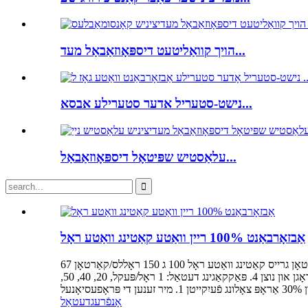
הויך קוואַליטעט דיספּאָוזאַבאַל מעד...
נישט-סטעריל אדער סטערילע אבסא...
עלאַסטיש שפּיטאָל דיספּאָוזאַבאַל...
אַבזאָרבאַנט 100% ריין וואַטע קאַטינג וואַטע ראָל
נומער ספּעציפיקאַציע פּאַקינג קאַרטאָן גרייס קאַטינג וואַטע ראָל 100 ג 150 ראָללס/קאַרטאָן 67x41x47 סענטימעטער 250 ג 60 ראָללס/קאַרטאָן 70x37x53 סענטימעטער ספּעציפיקאַציעס 1. געמאכט פון
100% אַוואַנסירטע וואַטע מיט הויך אַבזאָרבאַנסי און ווייכקייט 2. פאַרשידענע סטאַנדאַרדס פֿאַר דיין ברירה 3. באַקוועם און באַקוועם צו טראָגן און נוצן 4. פּאַקקאַגינג דעטאַל: 1 ראָל/פּעקל, 20, 40, 50,
אָנפֿרעג
דעטאַל