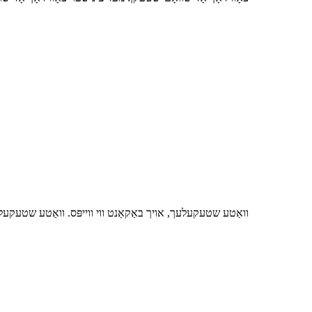
וואַטע שטעקעלעך, אויך באַקאַנט ווי ווייפּס. וואַטע שטעקעל