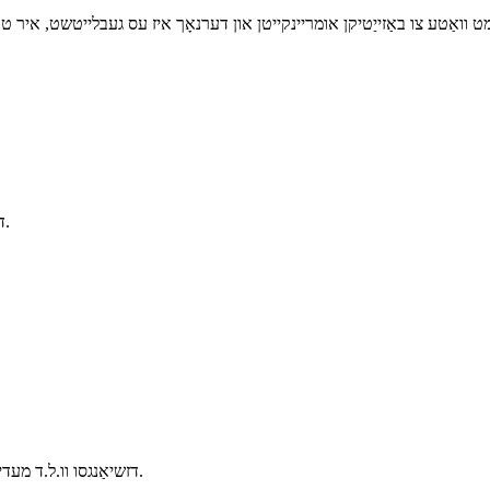
3. דיאַמעטער: 10 מם, 15 מם, 20 מם, 30 מם, 40 מם, אאז"וו.
דזשיאַנגסו וו.ל.ד מעדיקאַל קאָו., לטד. איז אַ פאַכמאַן פאַבריקאַנט פון מעדיציניש קאָנסומאַבלעס.