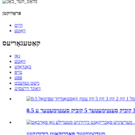
פּראָדוקטן
היים
וואַטע
קאַטעגאָריעס
גאָז
וואַטע
באַנדאַזש
טייפּ
פּפּע
נישט געוועבט
וואונד דרעסינג
מעדיצינישער פאַבריקאַנט כירורגישע...