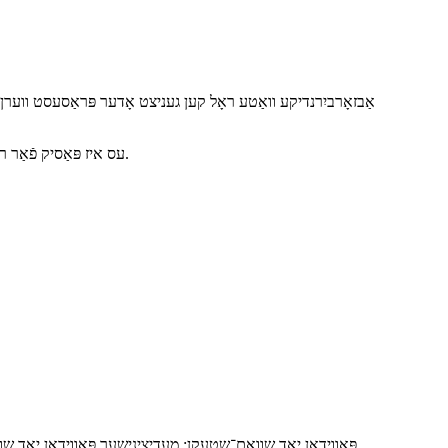
אַבזאָרביִרנדיקע וואַטע ראָל קען געניצט אָדער פּראַסעסט ווערן אי
עס איז פּאַסיק פֿאַר רייניקן און ווישן וואונדן, פֿאַר אָנווענדן קאָסמעטיק. עקאָנאָמיש און באַקוועם פֿאַר קליניק, ציינדאָקטערייַ, שוועסטערייַ היימען און שפּיטאָלן.