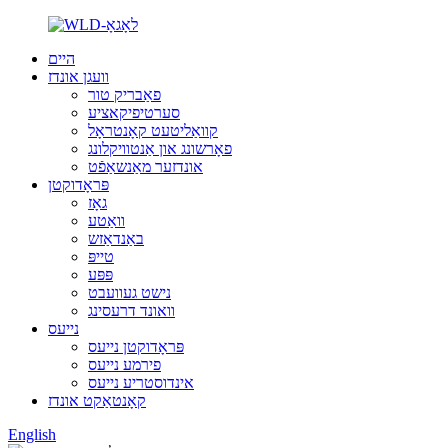
היים
וועגן אונדז
פאַבריק טור
סערטיפיקאציע
קוואַליטעט קאָנטראָל
פאָרשונג און אַנטוויקלונג
אונדזער מאַנשאַפֿט
פּראָדוקטן
גאָז
וואַטע
באַנדאַזש
טייפּ
פּפּע
נישט געוועבט
וואונד דרעסינג
נייעס
פּראָדוקטן נייעס
פירמע נייעס
אינדוסטריע נייעס
קאָנטאַקט אונדז
English