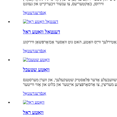
ווירוסן, באַקטעריעס, צו ענשור זיכערקייט און געזונט
אָנפֿרעג
דעטאַל
דענטאַל וואַטע ראָל
אָנפֿרעג
דעטאַל
וואַטע שטעכל
 אַ שוועבעלע אָדער פּלאַסטיק שטעקעלעך, און ווערן מערסטנס
אָנפֿרעג
דעטאַל
וואַטע ראָל