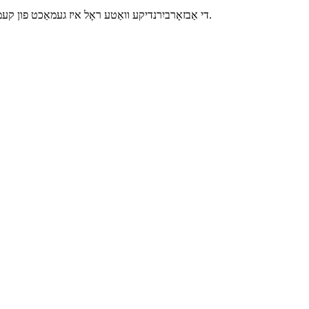
די אַבזאָרביִרנדיקע וואַטע ראָל איז געמאַכט פון קעמט וואַטע צו באַזייַטיקן אומריינקייטן און דערנאָך איז עס געבלייטשט, איר טעקסטור איז ווייך און גלאַט רעכט צו דער קאַרדינג פּראָצעדור.