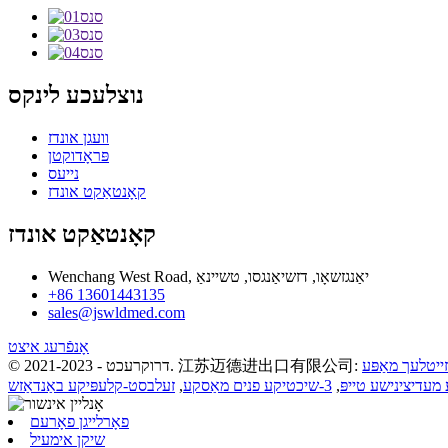
נוצלעכע לינקס
וועגן אונדז
פּראָדוקטן
נייעס
קאָנטאַקט אונדז
קאָנטאַקט אונדז
Wenchang West Road, יאַנגזשאָו, דזשיאַנגסו, טשיינאַ
+86 13601443135
sales@jswldmed.com
אָנפֿרעג איצט
זייטלעך מאַפּע
 מעדיצינישע טייפּ
,
3-שיכטיקע פנים מאַסקע
,
זעלבסט-קלעפּיקע באַנדאַזש
פאָרלייגן פאָרעם
שיקן אימעיל