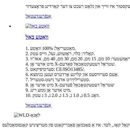
אָנפֿרעג
דעטאַל
וואַטע באַל
1. מאַטעריאַל: 100% וואַטע.
2. קאָליר: בלוי, ראָזעווע, געל, ווייס עטק.
4. מיט אדער אָן X-שטראַל דעטעקטאַבאַל פאָדעם.
5. סערטיפיקאט: CE/ISO13485/.
6. אָעם סערוויסעס און קליינע אָרדערס זענען בנימצא.
7. סטעריליזירט אדער נישט-סטעריל.
8. מיט אדער אָן X-שטראַל דעטעקטאַבאַל פֿעדעם
9. מיט אדער אָן גומע רינג.
10. וואָג: 0.5 ג, 1.0 ג, 1.5 ג, 2.0 ג, 3 ג עטק.
אָנפֿרעג
דעטאַל