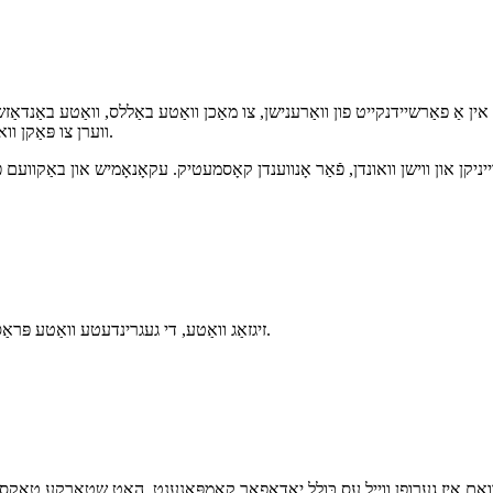
ן אַ פאַרשיידנקייט פון וואַרענישן, צו מאַכן וואַטע באַללס, וואַטע באַנדאַזשן
ווערן צו פּאַקן וואונדן און אין אנדערע כירורגישע אויפגאַבן נאָך סטעריליזאַציע.
זיגזאַג וואַטע, די געגרינדעטע וואַטע פּראַסעסט דורך די סערייטיד דזשין ווערט גערופן סערייטיד וואַטע.