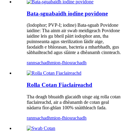
Bata-sguabaidh iodine povidone
(Iodophor; PVP-I; iodine) Bata-sguab Povidone
iaidine: Tha ainm air swab meidigeach Povidone
iaidine leis gu bheil pàirt iodophor ann, tha
puinnseanta agus sterilization làidir aige,
faodaidh e bhìorasan, bacteria a mharbhadh, gus
sàbhailteachd agus slàinte a dhèanamh cinnteach.
rannsachadh
mion-fhiosrachadh
Rolla Cotan Fiaclaireachd
Tha deagh bhuaidh glacaidh uisge aig rolla cotan
fiaclaireachd, air a dhèanamh de cotan geal
nàdarra fìor-ghlan 100% snàithleach fada.
rannsachadh
mion-fhiosrachadh