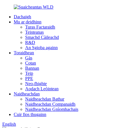
Dachaigh
Mu ar deidhinn
Turas Factaraidh
Teisteanas
Smachd Càileachd
R&D
An Sgioba againn
Toraidhean
Gàs
Cotan
Bannan
Teip
PPE
Neo-fhighte
Aodach Leòintean
Naidheachdan
Naidheachdan Bathar
Naidheachdan Companaidh
Naidheachdan Gnìomhachais
Cuir fios thugainn
English