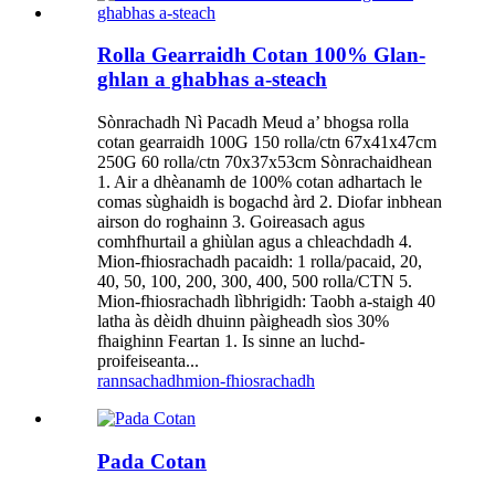
Rolla Gearraidh Cotan 100% Glan-
ghlan a ghabhas a-steach
Sònrachadh Nì Pacadh Meud a’ bhogsa rolla
cotan gearraidh 100G 150 rolla/ctn 67x41x47cm
250G 60 rolla/ctn 70x37x53cm Sònrachaidhean
1. Air a dhèanamh de 100% cotan adhartach le
comas sùghaidh is bogachd àrd 2. Diofar inbhean
airson do roghainn 3. Goireasach agus
comhfhurtail a ghiùlan agus a chleachdadh 4.
Mion-fhiosrachadh pacaidh: 1 rolla/pacaid, 20,
40, 50, 100, 200, 300, 400, 500 rolla/CTN 5.
Mion-fhiosrachadh lìbhrigidh: Taobh a-staigh 40
latha às dèidh dhuinn pàigheadh sìos 30%
fhaighinn Feartan 1. Is sinne an luchd-
proifeiseanta...
rannsachadh
mion-fhiosrachadh
Pada Cotan