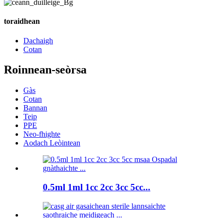
toraidhean
Dachaigh
Cotan
Roinnean-seòrsa
Gàs
Cotan
Bannan
Teip
PPE
Neo-fhighte
Aodach Leòintean
0.5ml 1ml 1cc 2cc 3cc 5cc...