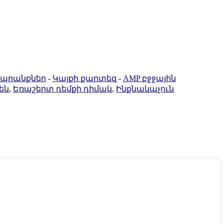
ապրանքներ
-
Կայքի քարտեզ
-
AMP բջջային
են
,
Եռաշերտ դեմքի դիմակ
,
Ինքնակպչուն