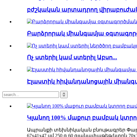
բժշկական արտադրող վիրաբուժակ
Բարձրորակ միանգամյա օգտագործ
Ոչ ստերիլ կամ ստերիլ Աբսո...
Էլաստիկ հիվանդանոցային միանգա
Կլանող 100% մաքուր բամբակ կտ
Ապրանքի տեխնիկական բնութագրեր Փաթ
67x41x47 սմ 250 գ 60 գլանափաթեթ/կտոն 