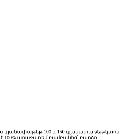
 գլանափաթեթ 100 գ 150 գլանափաթեթ/կտոն
ծ է 100% առաջադեմ բամբակից՝ բարձր