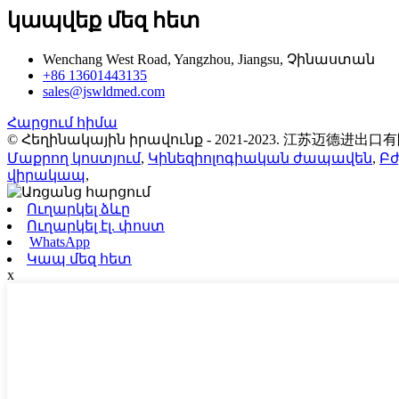
կապվեք մեզ հետ
Wenchang West Road, Yangzhou, Jiangsu, Չինաստան
+86 13601443135
sales@jswldmed.com
Հարցում հիմա
© Հեղինակային իրավունք - 2021-2023. 江苏迈德进出口
Մաքրող կոստյում
,
Կինեզիոլոգիական ժապավեն
,
Բ
վիրակապ
,
Ուղարկել ձևը
Ուղարկել էլ. փոստ
WhatsApp
Կապ մեզ հետ
x