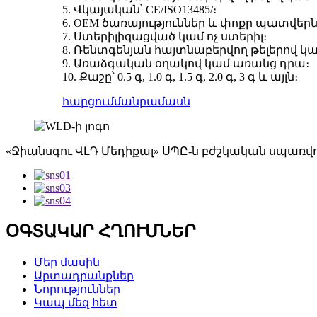
5. Վկայական՝ CE/ISO13485/։
6. OEM ծառայություններ և փոքր պատվերն
7. Ստերիլիզացված կամ ոչ ստերիլ։
8. Ռենտգենյան հայտնաբերվող թելերով կ
9. Առաձգական օղակով կամ առանց դրա։
10. Քաշը՝ 0.5 գ, 1.0 գ, 1.5 գ, 2.0 գ, 3 գ և այլն։
հարցում
մանրամասն
«Ջիանսգու ՎԼԴ Մեդիքալ» ՍՊԸ-ն բժշկական սպառվո
ՕԳՏԱԿԱՐ ՀՂՈՒՄՆԵՐ
Մեր մասին
Արտադրանքներ
Նորություններ
Կապ մեզ հետ