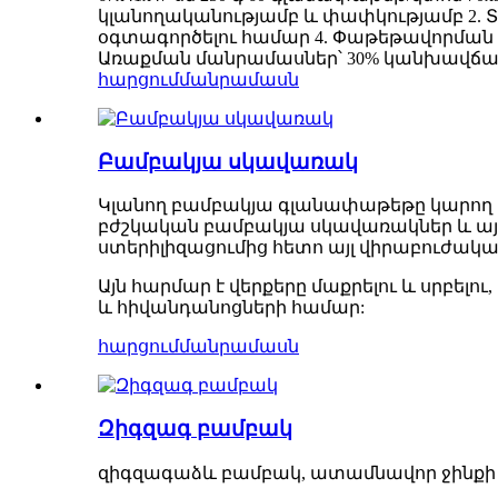
կլանողականությամբ և փափկությամբ 2. 
օգտագործելու համար 4. Փաթեթավորման մանր
Առաքման մանրամասներ՝ 30% կանխավճար 
հարցում
մանրամասն
Բամբակյա սկավառակ
Կլանող բամբակյա գլանափաթեթը կարող է
բժշկական բամբակյա սկավառակներ և այլ
ստերիլիզացումից հետո այլ վիրաբուժակ
Այն հարմար է վերքերը մաքրելու և սրբել
և հիվանդանոցների համար:
հարցում
մանրամասն
Զիգզագ բամբակ
զիգզագաձև բամբակ, ատամնավոր ջինքի 