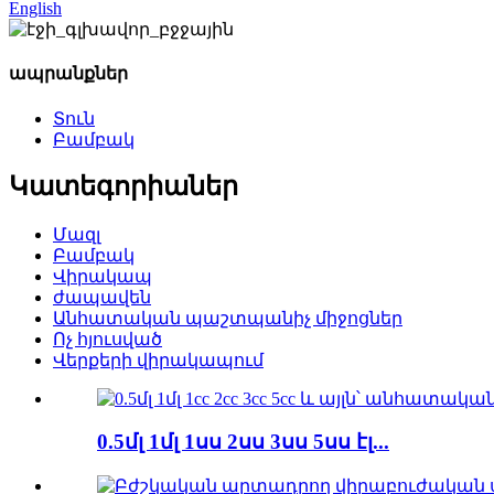
English
ապրանքներ
Տուն
Բամբակ
Կատեգորիաներ
Մազլ
Բամբակ
Վիրակապ
ժապավեն
Անհատական պաշտպանիչ միջոցներ
Ոչ հյուսված
Վերքերի վիրակապում
0.5մլ 1մլ 1սս 2սս 3սս 5սս էլ...