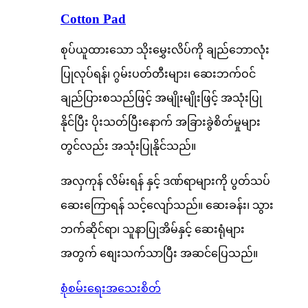
Cotton Pad
စုပ်ယူထားသော သိုးမွှေးလိပ်ကို ချည်ဘောလုံး
ပြုလုပ်ရန်၊ ဂွမ်းပတ်တီးများ၊ ဆေးဘက်ဝင်
ချည်ပြားစသည်ဖြင့် အမျိုးမျိုးဖြင့် အသုံးပြု
နိုင်ပြီး ပိုးသတ်ပြီးနောက် အခြားခွဲစိတ်မှုများ
တွင်လည်း အသုံးပြုနိုင်သည်။
အလှကုန် လိမ်းရန် နှင့် ဒဏ်ရာများကို ပွတ်သပ်
ဆေးကြောရန် သင့်လျော်သည်။ ဆေးခန်း၊ သွား
ဘက်ဆိုင်ရာ၊ သူနာပြုအိမ်နှင့် ဆေးရုံများ
အတွက် စျေးသက်သာပြီး အဆင်ပြေသည်။
စုံစမ်းရေး
အသေးစိတ်