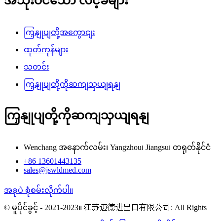
အသုံးဝင်သော လင့်ခ်များ
ကြှနျုပျတို့အကွောငျး
ထုတ်ကုန်များ
သတင်း
ကြှနျုပျတို့ကိုဆကျသှယျရနျ
ကြှနျုပျတို့ကိုဆကျသှယျရနျ
Wenchang အနောက်လမ်း၊ Yangzhou၊ Jiangsu၊ တရုတ်နိုင်ငံ
+86 13601443135
sales@jswldmed.com
အခုပဲ စုံစမ်းလိုက်ပါ။
© မူပိုင်ခွင့် - 2021-2023။ 江苏迈德进出口有限公司: All Rights