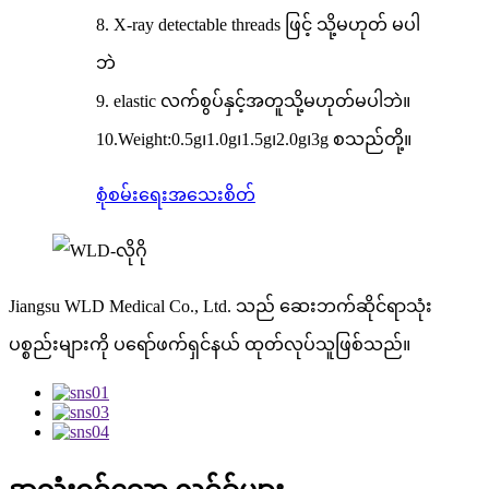
8. X-ray detectable threads ဖြင့် သို့မဟုတ် မပါ
ဘဲ
9. elastic လက်စွပ်နှင့်အတူသို့မဟုတ်မပါဘဲ။
10.Weight:0.5g၊1.0g၊1.5g၊2.0g၊3g စသည်တို့။
စုံစမ်းရေး
အသေးစိတ်
Jiangsu WLD Medical Co., Ltd. သည် ဆေးဘက်ဆိုင်ရာသုံး
ပစ္စည်းများကို ပရော်ဖက်ရှင်နယ် ထုတ်လုပ်သူဖြစ်သည်။