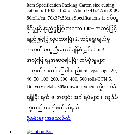
Item Specification Packing Carton size cutting
cotton roll 100G 150rolls/ctn 67x41x47cm 250G
60rolls/ctn 70x37x53cm Specifications 1. စုပ်ယူ
နိုင်မှုနှင့် နူးညံ့မှုမြင့်မားသော 100% အဆင့်မြင့်
ချည်ဖြင့်ပြုလုပ်ထားပြီး 2. သင့်ရွေးချယ်မှု
အတွက် မတူညီသောစံချိန်စံညွှန်းများ 3.
အသုံးပြုရန်အဆင်ပြေပြီး ထုပ်ပိုးမှုများ
အတွက် အဆင်ပြေပါသည်။ rolls/package, 20,
40, 50, 100, 200, 300, 400, 500 rolls/CTN 5.
Delivery detail- 30% down payment ကိုလက်ခံ
ရရှိပြီး ရက် 40 အတွင်း အင်္ဂါရပ်များ 1. ကျွန်ုပ်
တို့သည် ပရော်ဖက်ရှင်နယ်...
စုံစမ်းရေး
အသေးစိတ်