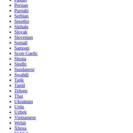
Persian
Punjabi
Serbian
Sesotho
Sinhala
Slovak
Slovenian
Somali
Samoan
Scots Gaelic
Shona
Sindhi
Sundanese
Swahili
Tajik
Tamil
Telugu
Thai
Ukrainian
Urdu
Uzbek
Vietnamese
Welsh
Xhosa