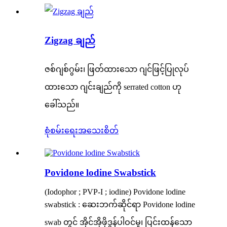
Zigzag ချည်
ဇစ်ဂျစ်ဂွမ်း၊ ဖြတ်ထားသော ဂျင်ဖြင့်ပြုလုပ်
ထားသော ဂျင်းချည်ကို serrated cotton ဟု
ခေါ်သည်။
စုံစမ်းရေး
အသေးစိတ်
Povidone lodine Swabstick
(Iodophor ; PVP-I ; iodine) Povidone lodine
swabstick : ဆေးဘက်ဆိုင်ရာ Povidone lodine
swab တွင် အိုင်အိုဖိုဒွန်ပါဝင်မှု၊ ပြင်းထန်သော