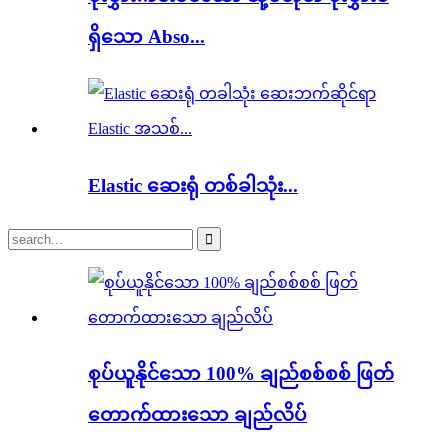
ရှိသော Abso...
Elastic ဆေးရုံ တစ်ခါသုံး...
စုပ်ယူနိုင်သော 100% ချည်စစ်စစ် ဖြတ်
တောက်ထားသော ချည်လိပ်