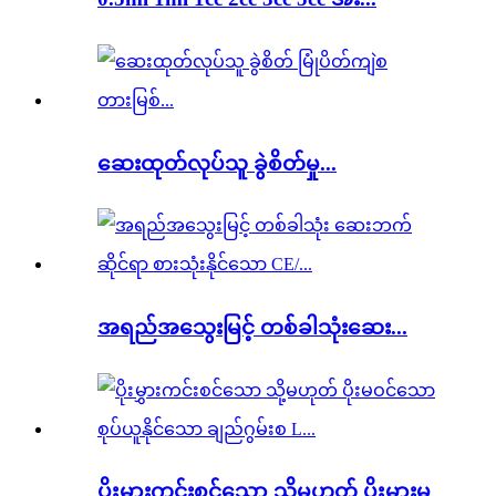
ဆေးထုတ်လုပ်သူ ခွဲစိတ်မှု...
အရည်အသွေးမြင့် တစ်ခါသုံးဆေး...
ပိုးမွှားကင်းစင်သော သို့မဟုတ် ပိုးမွှားမ