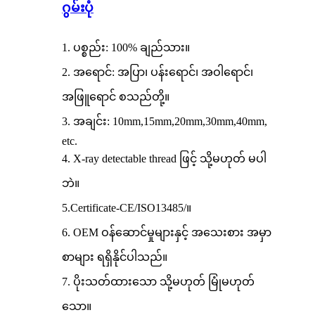
ဂွမ်းပုံ
1. ပစ္စည်း: 100% ချည်သား။
2. အရောင်: အပြာ၊ ပန်းရောင်၊ အဝါရောင်၊
အဖြူရောင် စသည်တို့။
3. အချင်း: 10mm,15mm,20mm,30mm,40mm,
etc.
4. X-ray detectable thread ဖြင့် သို့မဟုတ် မပါ
ဘဲ။
5.Certificate-CE/ISO13485/။
6. OEM ဝန်ဆောင်မှုများနှင့် အသေးစား အမှာ
စာများ ရရှိနိုင်ပါသည်။
7. ပိုးသတ်ထားသော သို့မဟုတ် မြုံမဟုတ်
သော။