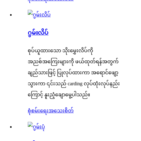
ဂွမ်းလိပ်
စုပ်ယူထားသော သိုးမွှေးလိပ်ကို
အညစ်အကြေးများကို ဖယ်ထုတ်ရန်အတွက်
ချည်သားဖြင့် ပြုလုပ်ထားကာ အရောင်ဖျော့
သွားကာ ၎င်းသည် carding လုပ်ထုံးလုပ်နည်း
ကြောင့် နူးညံ့ချောမွေ့ပါသည်။
စုံစမ်းရေး
အသေးစိတ်