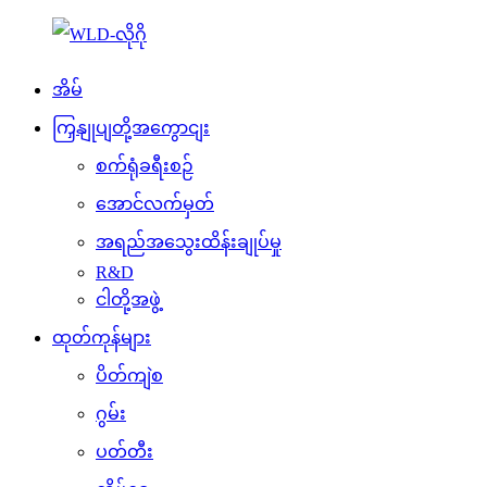
အိမ်
ကြှနျုပျတို့အကွောငျး
စက်ရုံခရီးစဉ်
အောင်လက်မှတ်
အရည်အသွေးထိန်းချုပ်မှု
R&D
ငါတို့အဖွဲ့
ထုတ်ကုန်များ
ပိတ်ကျဲစ
ဂွမ်း
ပတ်တီး