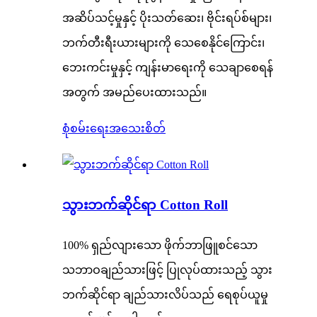
အဆိပ်သင့်မှုနှင့် ပိုးသတ်ဆေး၊ ဗိုင်းရပ်စ်များ၊
ဘက်တီးရီးယားများကို သေစေနိုင်ကြောင်း၊
ဘေးကင်းမှုနှင့် ကျန်းမာရေးကို သေချာစေရန်
အတွက် အမည်ပေးထားသည်။
စုံစမ်းရေး
အသေးစိတ်
သွားဘက်ဆိုင်ရာ Cotton Roll
100% ရှည်လျားသော ဖိုက်ဘာဖြူစင်သော
သဘာဝချည်သားဖြင့် ပြုလုပ်ထားသည့် သွား
ဘက်ဆိုင်ရာ ချည်သားလိပ်သည် ရေစုပ်ယူမှု