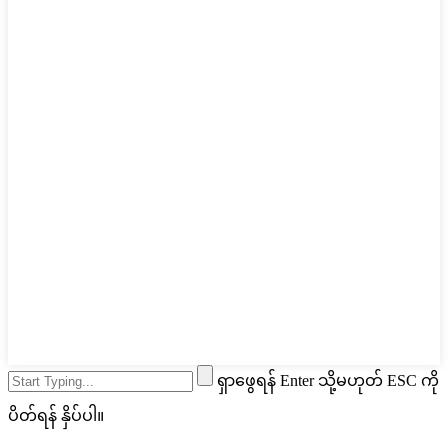
ရှာဖွေရန် Enter သို့မဟုတ် ESC ကို
ပိတ်ရန် နှိပ်ပါ။