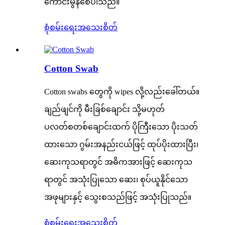
ကောင်းမွန်စေပါသည်။
စုံစမ်းရေး
အသေးစိတ်
Cotton Swab
Cotton swabs တွေကို wipes လို့လည်းခေါ်တယ်။
ချည်ဖျင်ကို မီးခြစ်ချောင်း သို့မဟုတ်
ပလတ်စတစ်ချောင်းထက် ပိုကြီးသော ပိုးသတ်
ထားသော ဂွမ်းအနည်းငယ်ဖြင့် ထုပ်ပိုးထားပြီး၊
ဆေးကုသရာတွင် အဓိကအားဖြင့် ဆေးကုသ
ရာတွင် အသုံးပြုသော ဆေး၊ စုပ်ယူနိုင်သော
အဖုများနှင့် သွေးစသည်ဖြင့် အသုံးပြုသည်။
စုံစမ်းရေး
အသေးစိတ်