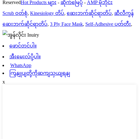
Reserved
Hot Products များ
-
ဆိုက်မြေပုံ
-
AMP မိုဘိုင်း
Scrub ဝတ်စုံ
,
Kinesiology တိပ်
,
ဆေးဘက်ဆိုင်ရာတိပ်
,
ဆီလီကွန်
ဆေးဘက်ဆိုင်ရာတိပ်
,
3 Ply Face Mask
,
Self-Adhesive ပတ်တီး
,
ဖောင်တင်ပါ။
အီးမေးလ်ပို့ပါ။
WhatsApp
ကြှနျုပျတို့ကိုဆကျသှယျရနျ
x