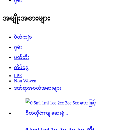
ဂွမ်း
အမျိုးအစားများ
ပိတ်ကျဲစ
ဂွမ်း
ပတ်တီး
တိပ်ခွေ
PPE
Non Woven
ဒဏ်ရာအဝတ်အစားများ
0.5ml 1ml 1cc 2cc 3cc 5cc အီး...