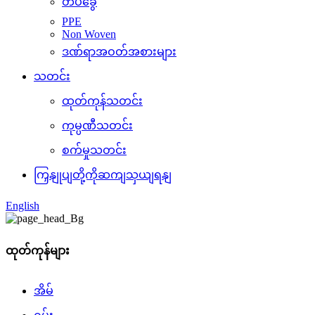
တိပ်ခွေ
PPE
Non Woven
ဒဏ်ရာအဝတ်အစားများ
သတင်း
ထုတ်ကုန်သတင်း
ကုမ္ပဏီသတင်း
စက်မှုသတင်း
ကြှနျုပျတို့ကိုဆကျသှယျရနျ
English
ထုတ်ကုန်များ
အိမ်