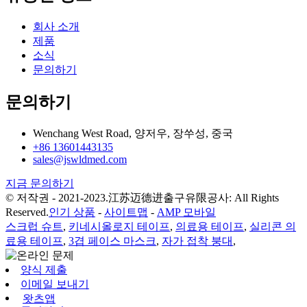
회사 소개
제품
소식
문의하기
문의하기
Wenchang West Road, 양저우, 장쑤성, 중국
+86 13601443135
sales@jswldmed.com
지금 문의하기
© 저작권 - 2021-2023.江苏迈德进출구유限공사: All Rights
Reserved.
인기 상품
-
사이트맵
-
AMP 모바일
스크럽 슈트
,
키네시올로지 테이프
,
의료용 테이프
,
실리콘 의
료용 테이프
,
3겹 페이스 마스크
,
자가 접착 붕대
,
양식 제출
이메일 보내기
왓츠앱