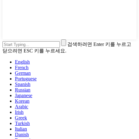
검색하려면 Enter 키를 누르고
닫으려면 ESC 키를 누르세요.
English
French
German
Portuguese
Spanish
Russian
Japanese
Korean
Arabic
Irish
Greek
Turkish
Italian
Danish