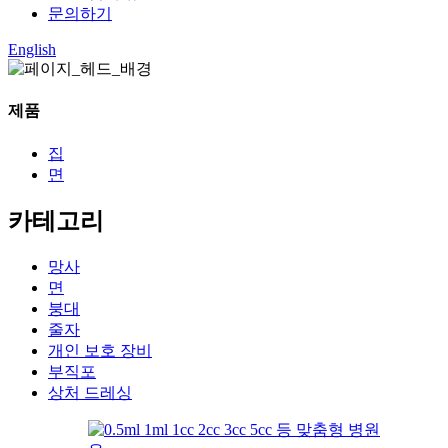
문의하기
English
제품
집
면
카테고리
망사
면
붕대
줄자
개인 보호 장비
부직포
상처 드레싱