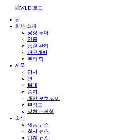
집
회사 소개
공장 투어
인증
품질 관리
연구개발
우리 팀
제품
망사
면
붕대
줄자
개인 보호 장비
부직포
상처 드레싱
소식
제품 뉴스
회사 뉴스
업계 뉴스