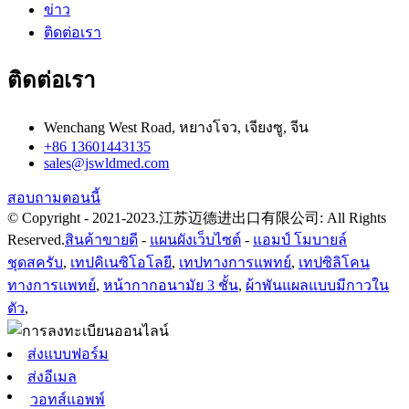
ข่าว
ติดต่อเรา
ติดต่อเรา
Wenchang West Road, หยางโจว, เจียงซู, จีน
+86 13601443135
sales@jswldmed.com
สอบถามตอนนี้
© Copyright - 2021-2023.江苏迈德进出口有限公司: All Rights
Reserved.
สินค้าขายดี
-
แผนผังเว็บไซต์
-
แอมป์ โมบายล์
ชุดสครับ
,
เทปคิเนซิโอโลยี
,
เทปทางการแพทย์
,
เทปซิลิโคน
ทางการแพทย์
,
หน้ากากอนามัย 3 ชั้น
,
ผ้าพันแผลแบบมีกาวใน
ตัว
,
ส่งแบบฟอร์ม
ส่งอีเมล
วอทส์แอพพ์