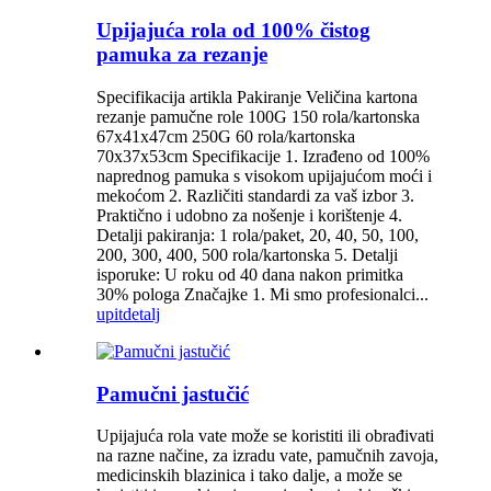
Upijajuća rola od 100% čistog
pamuka za rezanje
Specifikacija artikla Pakiranje Veličina kartona
rezanje pamučne role 100G 150 rola/kartonska
67x41x47cm 250G 60 rola/kartonska
70x37x53cm Specifikacije 1. Izrađeno od 100%
naprednog pamuka s visokom upijajućom moći i
mekoćom 2. Različiti standardi za vaš izbor 3.
Praktično i udobno za nošenje i korištenje 4.
Detalji pakiranja: 1 rola/paket, 20, 40, 50, 100,
200, 300, 400, 500 rola/kartonska 5. Detalji
isporuke: U roku od 40 dana nakon primitka
30% pologa Značajke 1. Mi smo profesionalci...
upit
detalj
Pamučni jastučić
Upijajuća rola vate može se koristiti ili obrađivati
na razne načine, za izradu vate, pamučnih zavoja,
medicinskih blazinica i tako dalje, a može se