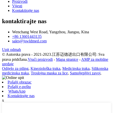
Proizvodi
Vijesti
Kontaktirajte nas
kontaktirajte nas
Wenchang West Road, Yangzhou, Jiangsu, Kina
+86 13601443135
sales@jswldmed.com
Upit odmah
© Autorska prava - 2021-2023.江苏迈德进出口有限公司: Sva
prava pridržana.
Vrući proizvodi
-
Mapa stranice
-
AMP za mobilne
uređaje
Odijelo za piling
,
Kineziološka traka
,
Medicinska traka
,
Silikonska
medicinska traka
,
Troslojna maska za lice
,
Samoljepljivi zavoj
,
Pošalji obrazac
Pošalji e-poštu
WhatsApp
Kontaktirajte nas
x