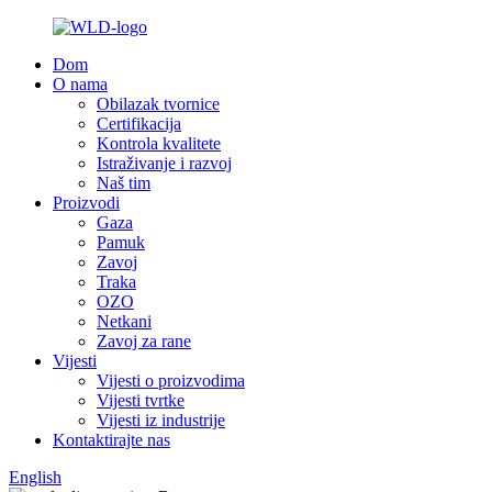
Dom
O nama
Obilazak tvornice
Certifikacija
Kontrola kvalitete
Istraživanje i razvoj
Naš tim
Proizvodi
Gaza
Pamuk
Zavoj
Traka
OZO
Netkani
Zavoj za rane
Vijesti
Vijesti o proizvodima
Vijesti tvrtke
Vijesti iz industrije
Kontaktirajte nas
English