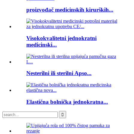
proizvođač medicinskih kirurških...
Visokokvalitetni jednokratni
medicinski...
Nesterilni ili sterilni Apso...
Elastična bolnička jednokratna...