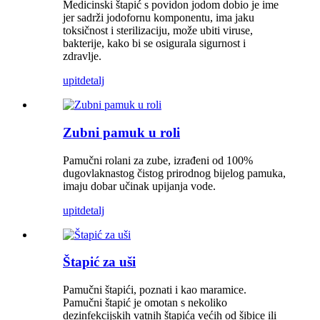
Medicinski štapić s povidon jodom dobio je ime
jer sadrži jodofornu komponentu, ima jaku
toksičnost i sterilizaciju, može ubiti viruse,
bakterije, kako bi se osigurala sigurnost i
zdravlje.
upit
detalj
Zubni pamuk u roli
Pamučni rolani za zube, izrađeni od 100%
dugovlaknastog čistog prirodnog bijelog pamuka,
imaju dobar učinak upijanja vode.
upit
detalj
Štapić za uši
Pamučni štapići, poznati i kao maramice.
Pamučni štapić je omotan s nekoliko
dezinfekcijskih vatnih štapića većih od šibice ili