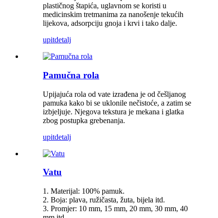
plastičnog štapića, uglavnom se koristi u
medicinskim tretmanima za nanošenje tekućih
lijekova, adsorpciju gnoja i krvi i tako dalje.
upit
detalj
Pamučna rola
Upijajuća rola od vate izrađena je od češljanog
pamuka kako bi se uklonile nečistoće, a zatim se
izbjeljuje. Njegova tekstura je mekana i glatka
zbog postupka grebenanja.
upit
detalj
Vatu
1. Materijal: 100% pamuk.
2. Boja: plava, ružičasta, žuta, bijela itd.
3. Promjer: 10 mm, 15 mm, 20 mm, 30 mm, 40
mm itd.