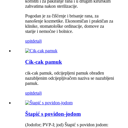
koristiti i za pakiranje rana i u drugim kirurškim
zahvatima nakon sterilizacije.
Pogodan je za čišćenje i brisanje rana, za
nanošenje kozmetike. Ekonomičan i praktičan za
klinike, stomatološke ordinacije, domove za
starije i nemoćne i bolnice.
upit
detalj
Cik-cak pamuk
cik-cak pamuk, odcijepljeni pamuk obrađen
nazubljenim odcijepljivačem naziva se nazubljeni
pamuk.
upit
detalj
Štapić s povidon-jodom
(Jodofor; PVP-I; jod) Štapić s povidon jodom: