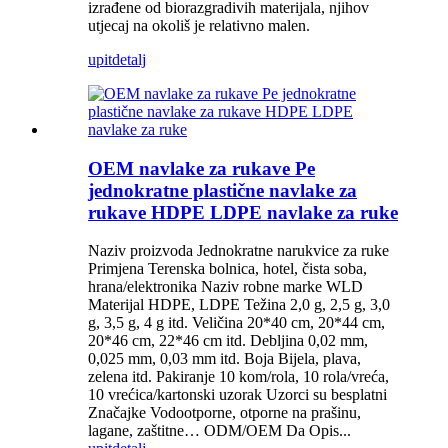
izrađene od biorazgradivih materijala, njihov
utjecaj na okoliš je relativno malen.
upit
detalj
OEM navlake za rukave Pe
jednokratne plastične navlake za
rukave HDPE LDPE navlake za ruke
Naziv proizvoda Jednokratne narukvice za ruke
Primjena Terenska bolnica, hotel, čista soba,
hrana/elektronika Naziv robne marke WLD
Materijal HDPE, LDPE Težina 2,0 g, 2,5 g, 3,0
g, 3,5 g, 4 g itd. Veličina 20*40 cm, 20*44 cm,
20*46 cm, 22*46 cm itd. Debljina 0,02 mm,
0,025 mm, 0,03 mm itd. Boja Bijela, plava,
zelena itd. Pakiranje 10 kom/rola, 10 rola/vreća,
10 vrećica/kartonski uzorak Uzorci su besplatni
Značajke Vodootporne, otporne na prašinu,
lagane, zaštitne… ODM/OEM Da Opis...