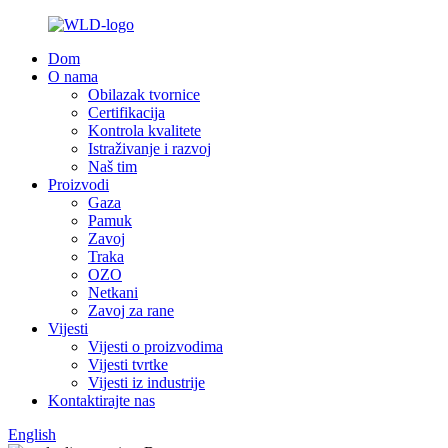
Dom
O nama
Obilazak tvornice
Certifikacija
Kontrola kvalitete
Istraživanje i razvoj
Naš tim
Proizvodi
Gaza
Pamuk
Zavoj
Traka
OZO
Netkani
Zavoj za rane
Vijesti
Vijesti o proizvodima
Vijesti tvrtke
Vijesti iz industrije
Kontaktirajte nas
English