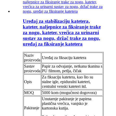
Uređaj za stabilizaciju katetera,
kateter, naljepnice za fiksiranje trake
za nogu, kateter, vrećica za urinarni
sustav za nogu, držač trake za nogu,
uređaj za fiksiranje katetera
Naziv
Uređaj za fiksaciju katetera
proizvoda
Sastav
Papir za odvajanje, netkana tkanina s
proizvoda
PU filmom, petlja, čičak
Za fiksaciju katetera, kao što su
Opis
stalne igle, epiduralni kateteri,
centralni venski kateteri itd.
MOQ
5000 kom (mogućnost dogovora)
Unutarnje pakiranje je papirna
plastična vrećica, vanjsko je
Pakiranje
kartonska kutija.