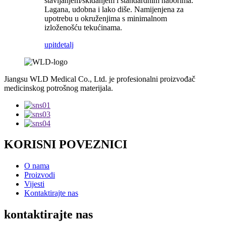
stavljanjem/skidanjem i standardnim naborima.
Lagana, udobna i lako diše. Namijenjena za
upotrebu u okruženjima s minimalnom
izloženošću tekućinama.
upit
detalj
Jiangsu WLD Medical Co., Ltd. je profesionalni proizvođač
medicinskog potrošnog materijala.
KORISNI POVEZNICI
O nama
Proizvodi
Vijesti
Kontaktirajte nas
kontaktirajte nas