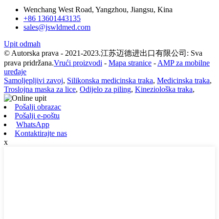
Wenchang West Road, Yangzhou, Jiangsu, Kina
+86 13601443135
sales@jswldmed.com
Upit odmah
© Autorska prava - 2021-2023.江苏迈德进出口有限公司: Sva
prava pridržana.
Vrući proizvodi
-
Mapa stranice
-
AMP za mobilne
uređaje
Samoljepljivi zavoj
,
Silikonska medicinska traka
,
Medicinska traka
,
Troslojna maska za lice
,
Odijelo za piling
,
Kineziološka traka
,
Pošalji obrazac
Pošalji e-poštu
WhatsApp
Kontaktirajte nas
x