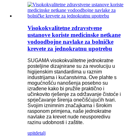
Visokokvalitetne zdravstvene
ustanove koriste medicinske netkane
vodoodbojne navlake za bolničke
krevete za jednokratnu upotrebu
SUGAMA visokokvalitetne jednokratne
posteljine dizajnirane su za revoluciju u
higijenskim standardima u raznim
industrijama i kućanstvima. Ove plahte s
mogućnošću nanošenja posebno su
izrađene kako bi pružile praktično i
učinkovito rješenje za održavanje čistoće i
sprječavanje širenja onečišćujućih tvari.
Svojim iznimnim značajkama i širokim
rasponom primjena, naše jednokratne
navlake za krevet nude neusporedivu
razinu udobnosti i zaštite.
upit
detalj