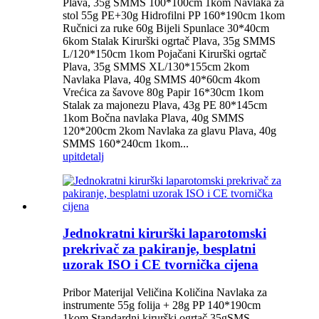
Plava, 35g SMMS 100*100cm 1kom Navlaka za
stol 55g PE+30g Hidrofilni PP 160*190cm 1kom
Ručnici za ruke 60g Bijeli Spunlace 30*40cm
6kom Stalak Kirurški ogrtač Plava, 35g SMMS
L/120*150cm 1kom Pojačani Kirurški ogrtač
Plava, 35g SMMS XL/130*155cm 2kom
Navlaka Plava, 40g SMMS 40*60cm 4kom
Vrećica za šavove 80g Papir 16*30cm 1kom
Stalak za majonezu Plava, 43g PE 80*145cm
1kom Bočna navlaka Plava, 40g SMMS
120*200cm 2kom Navlaka za glavu Plava, 40g
SMMS 160*240cm 1kom...
upit
detalj
Jednokratni kirurški laparotomski
prekrivač za pakiranje, besplatni
uzorak ISO i CE tvornička cijena
Pribor Materijal Veličina Količina Navlaka za
instrumente 55g folija + 28g PP 140*190cm
1kom Standardni kirurški ogrtač 35gSMS