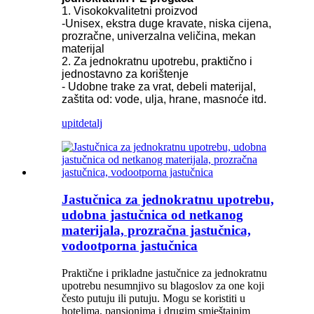
1. Visokokvalitetni proizvod
-Unisex, ekstra duge kravate, niska cijena,
prozračne, univerzalna veličina, mekan
materijal
2. Za jednokratnu upotrebu, praktično i
jednostavno za korištenje
- Udobne trake za vrat, debeli materijal,
zaštita od: vode, ulja, hrane, masnoće itd.
upit
detalj
Jastučnica za jednokratnu upotrebu,
udobna jastučnica od netkanog
materijala, prozračna jastučnica,
vodootporna jastučnica
Praktične i prikladne jastučnice za jednokratnu
upotrebu nesumnjivo su blagoslov za one koji
često putuju ili putuju. Mogu se koristiti u
hotelima, pansionima i drugim smještajnim