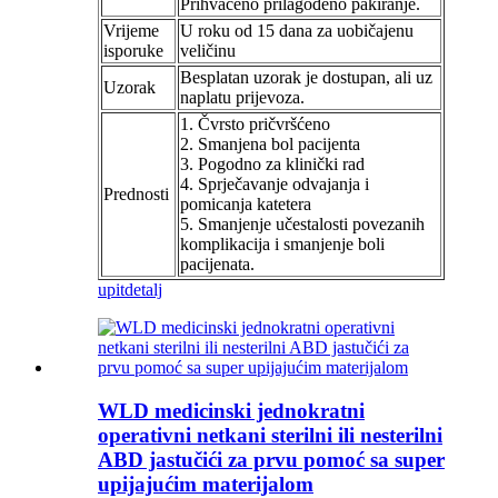
Prihvaćeno prilagođeno pakiranje.
Vrijeme
U roku od 15 dana za uobičajenu
isporuke
veličinu
Besplatan uzorak je dostupan, ali uz
Uzorak
naplatu prijevoza.
1. Čvrsto pričvršćeno
2. Smanjena bol pacijenta
3. Pogodno za klinički rad
4. Sprječavanje odvajanja i
Prednosti
pomicanja katetera
5. Smanjenje učestalosti povezanih
komplikacija i smanjenje boli
pacijenata.
upit
detalj
WLD medicinski jednokratni
operativni netkani sterilni ili nesterilni
ABD jastučići za prvu pomoć sa super
upijajućim materijalom