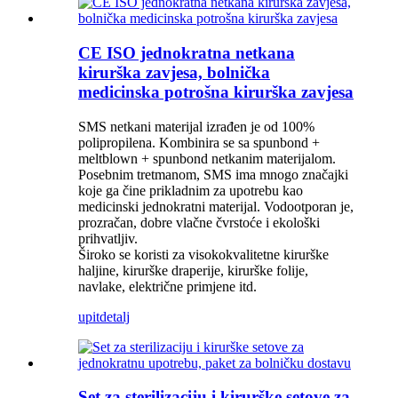
CE ISO jednokratna netkana
kirurška zavjesa, bolnička
medicinska potrošna kirurška zavjesa
SMS netkani materijal izrađen je od 100%
polipropilena. Kombinira se sa spunbond +
meltblown + spunbond netkanim materijalom.
Posebnim tretmanom, SMS ima mnogo značajki
koje ga čine prikladnim za upotrebu kao
medicinski jednokratni materijal. Vodootporan je,
prozračan, dobre vlačne čvrstoće i ekološki
prihvatljiv.
Široko se koristi za visokokvalitetne kirurške
haljine, kirurške draperije, kirurške folije,
navlake, električne primjene itd.
upit
detalj
Set za sterilizaciju i kirurške setove za