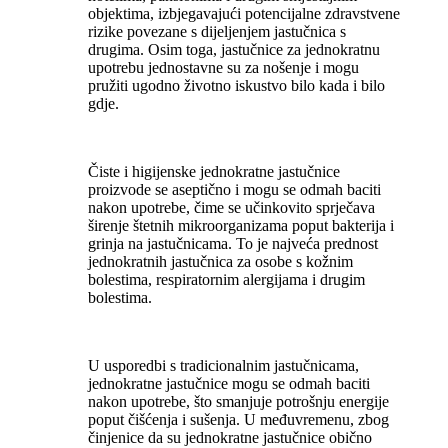
objektima, izbjegavajući potencijalne zdravstvene
rizike povezane s dijeljenjem jastučnica s
drugima. Osim toga, jastučnice za jednokratnu
upotrebu jednostavne su za nošenje i mogu
pružiti ugodno životno iskustvo bilo kada i bilo
gdje.
Čiste i higijenske jednokratne jastučnice
proizvode se aseptično i mogu se odmah baciti
nakon upotrebe, čime se učinkovito sprječava
širenje štetnih mikroorganizama poput bakterija i
grinja na jastučnicama. To je najveća prednost
jednokratnih jastučnica za osobe s kožnim
bolestima, respiratornim alergijama i drugim
bolestima.
U usporedbi s tradicionalnim jastučnicama,
jednokratne jastučnice mogu se odmah baciti
nakon upotrebe, što smanjuje potrošnju energije
poput čišćenja i sušenja. U međuvremenu, zbog
činjenice da su jednokratne jastučnice obično