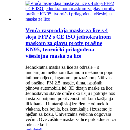
Vruća rasprodaja maske za lice s 4
sloja FFP2 s CE ISO jednokratnom
maskom za glavu protiv prašine
KN95, tvornički prilagođena
višeslojna maska za lice
Jednokratna maska za lice za odrasle – s
unutarnjom netkanom tkaninom mekanom poput
intimne odjeće, laganom i prozračnom, štiti vas
od prašine, PM 2.5, magle, dima, ispušnih
plinova automobila itd. 3D dizajn maske za lice:
Jednostavno stavite omče oko ušiju i pokrijte nos
i usta za potpunu pokrivenost prilikom kašljanja
ili kihanja. Unutarnji sloj izrađen je od mekih
vlakana, bez bojila, bez kemikalija i izuzetno je
nježan za kožu. Univerzalna veličina odgovara
većini: Ove zaštitne maske za lice prikladne su za
odrasle koji...
upit
detalj