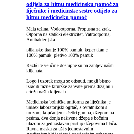
odijela za hitnu medicinsku pomoć za
liječnike i medicinske sestre odijelo za
hitnu medicinsku pomoć
Mala težina, Vodootporna, Propusna za zrak,
Otporna na statički elektricitet, Vatrootporna,
Antibakterijska.
plijansko tkanje 100% pamuk, keper tkanje
100% pamuk, pletivo 100% pamuk
Različite veličine dostupne su na zahtjev naših
klijenata.
Logo i uzorak mogu se otisnuti, mogli bismo
izraditi razne kirurške zahvate prema dizajnu i
crtežu naših klijenata.
Medicinska bolnička uniforma za liječnika je
unisex laboratorijski ogrtač, s ovratnikom s
urezom, kopčanjem s četiri gumba, džepom na
prsima, dva donja našivena džepa s bočnim
ulazom za jednostavan pristup džepovima hlača.
Ravna maska za uši s jednostavnim