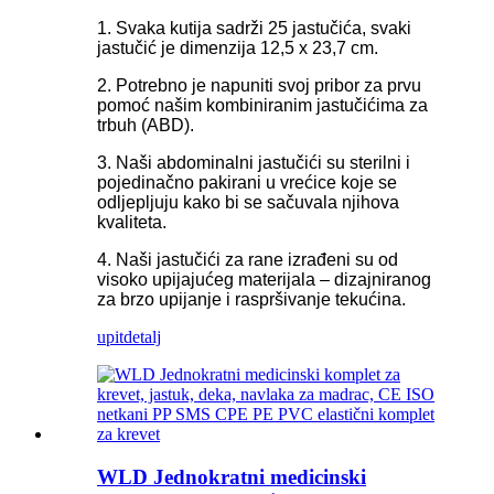
1. Svaka kutija sadrži 25 jastučića, svaki
jastučić je dimenzija 12,5 x 23,7 cm.
2. Potrebno je napuniti svoj pribor za prvu
pomoć našim kombiniranim jastučićima za
trbuh (ABD).
3. Naši abdominalni jastučići su sterilni i
pojedinačno pakirani u vrećice koje se
odljepljuju kako bi se sačuvala njihova
kvaliteta.
4. Naši jastučići za rane izrađeni su od
visoko upijajućeg materijala – dizajniranog
za brzo upijanje i raspršivanje tekućina.
upit
detalj
WLD Jednokratni medicinski