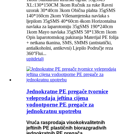
XL:130*150CM 3kom Ručnik za ruke Ravni
uzorak 30*40cm 3kom Obična plahta 35gSMS
140*160cm 2kom Višenamjenska navlaka s
ljepilom 35gSMS 40*60cm 4kom Horizontalna
navlaka za laparotomiju 35gSMS 190*240cm
1kom Mayo navlaka 35gSMS 58*138cm 1kom
Opis laparotomskog pakiranja Materijal PE folija
+ netkana tkanina, SMS, SMMS (antistatički,
antialkoholni, antikrvni) Ljepilo Područje reza
360°Flui...
upit
detalj
Jednokratne PE pregače tvornice
veleprodaja jeftina cijena
vodootporne PE pregače za
jednokratnu upotrebu
Vruća rasprodaja visokokvalitetnih
jeftinih PE plastičnih biorazgradivih
jednokratnih PE pregača