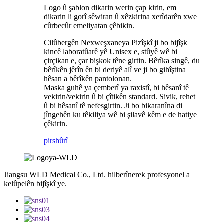
Logo û şablon dikarin werin çap kirin, em
dikarin li gorî sêwiran û xêzkirina xerîdarên xwe
cûrbecûr emeliyatan çêbikin.
Cilûbergên Nexweşxaneya Pizîşkî ji bo bijîşk
kincê laboratûarê yê Unisex e, stûyê wê bi
çirçikan e, çar bişkok têne girtin. Bêrîka singê, du
bêrîkên jêrîn ên bi deriyê alî ve ji bo gihîştina
hêsan a bêrîkên pantolonan.
Maska guhê ya çemberî ya raxistî, bi hêsanî tê
vekirin/vekirin û bi çîtikên standard. Sivik, rehet
û bi hêsanî tê nefesgirtin. Ji bo bikaranîna di
jîngehên ku têkiliya wê bi şilavê kêm e de hatiye
çêkirin.
pirs
hûrî
Jiangsu WLD Medical Co., Ltd. hilberînerek profesyonel a
kelûpelên bijîşkî ye.