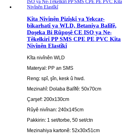
Kîta Nivînên Pizîşkî ya Yekcar-
bikarhatî ya WLD, Betaniya Balîfê,
Doşeka Bi Rûpoşê CE ISO ya Ne-
Têkelkirî PP SMS CPE PE PVC Kîta
Nivînên Elastîkî
Kîta nivînên WLD
Materyal: PP an SMS
Reng: spî, şîn, kesk û hwd.
Mezinahî: Dolaba Balîfê: 50x70cm
Çarşef: 200x130cm
Rûyê nivînan: 240x145cm
Pakkirin: 1 set/torbe, 50 set/ctn
Mezinahiya kartonê: 52x30x51cm