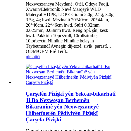
Nexweşxaneya Meydanê, Otêl, Odeya Paqij,
Xwarin/Elektronîk Navê Marqeyê WLD
Materyal HDPE, LDPE Giranî 2.0g, 2.5g, 3.0g,
3.5g, 4g hwd. Mezinahî 20*40cm, 20*44cm,
20*46cm, 22*46cm hwd. Stûrî 0.02mm,
0.025mm, 0.03mm hwd. Reng Spî, şîn, kesk
hwd. Pakkirin 10pcs/roll, 10rolls/torbe,
10torbe/ctn Nimûne Nimûne belaş in
Taybetmendî Avnegir, dij-tozê, sivik, parastî…
ODM/OEM Erê Terîf...
pirs
hûrî
Çarşefên Pizîşkî yên Yekcar-bikarhatî
Ji Bo Nexweşan Berhemên
Bikaranînê yên Nexweşxaneyê
Hilberînerên Pêdiviyên Pizîşkî
Çarşefa Pizîşkî
Çarşefa rakirinê, çarşefa veguhestina