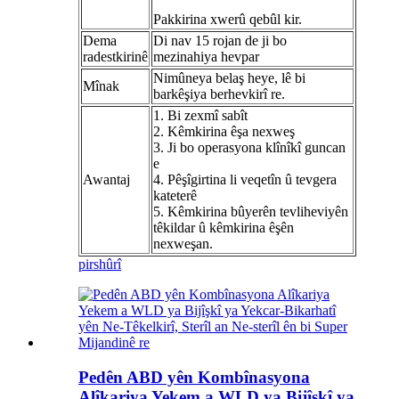
Pakkirina xwerû qebûl kir.
Dema
Di nav 15 rojan de ji bo
radestkirinê
mezinahiya hevpar
Nimûneya belaş heye, lê bi
Mînak
barkêşiya berhevkirî re.
1. Bi zexmî sabît
2. Kêmkirina êşa nexweş
3. Ji bo operasyona klînîkî guncan
e
Awantaj
4. Pêşîgirtina li veqetîn û tevgera
kateterê
5. Kêmkirina bûyerên tevliheviyên
têkildar û kêmkirina êşên
nexweşan.
pirs
hûrî
Pedên ABD yên Kombînasyona
Alîkariya Yekem a WLD ya Bijîşkî ya