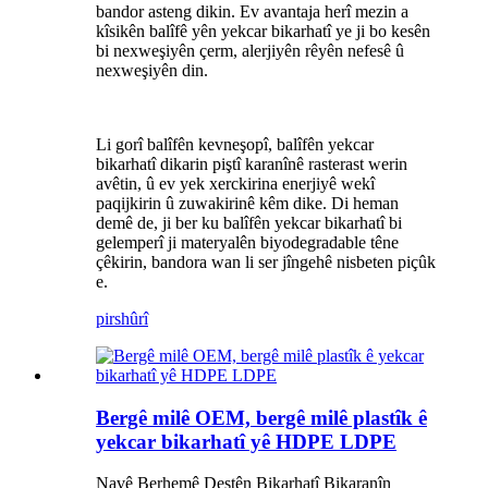
bandor asteng dikin. Ev avantaja herî mezin a
kîsikên balîfê yên yekcar bikarhatî ye ji bo kesên
bi nexweşiyên çerm, alerjiyên rêyên nefesê û
nexweşiyên din.
Li gorî balîfên kevneşopî, balîfên yekcar
bikarhatî dikarin piştî karanînê rasterast werin
avêtin, û ev yek xerckirina enerjiyê wekî
paqijkirin û zuwakirinê kêm dike. Di heman
demê de, ji ber ku balîfên yekcar bikarhatî bi
gelemperî ji materyalên biyodegradable têne
çêkirin, bandora wan li ser jîngehê nisbeten piçûk
e.
pirs
hûrî
Bergê milê OEM, bergê milê plastîk ê
yekcar bikarhatî yê HDPE LDPE
Navê Berhemê Destên Bikarhatî Bikaranîn