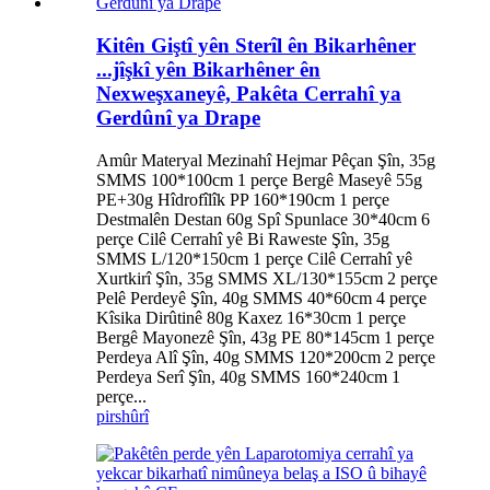
Kitên Giştî yên Sterîl ên Bikarhêner
...jîşkî yên Bikarhêner ên
Nexweşxaneyê, Pakêta Cerrahî ya
Gerdûnî ya Drape
Amûr Materyal Mezinahî Hejmar Pêçan Şîn, 35g
SMMS 100*100cm 1 perçe Bergê Maseyê 55g
PE+30g Hîdrofîlîk PP 160*190cm 1 perçe
Destmalên Destan 60g Spî Spunlace 30*40cm 6
perçe Cilê Cerrahî yê Bi Raweste Şîn, 35g
SMMS L/120*150cm 1 perçe Cilê Cerrahî yê
Xurtkirî Şîn, 35g SMMS XL/130*155cm 2 perçe
Pelê Perdeyê Şîn, 40g SMMS 40*60cm 4 perçe
Kîsika Dirûtinê 80g Kaxez 16*30cm 1 perçe
Bergê Mayonezê Şîn, 43g PE 80*145cm 1 perçe
Perdeya Alî Şîn, 40g SMMS 120*200cm 2 perçe
Perdeya Serî Şîn, 40g SMMS 160*240cm 1
perçe...
pirs
hûrî