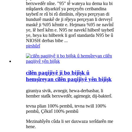
berxwedêr nîne. "95" tê wateya ku dema ku bi
mîqdarek diyarkirî ya perçeyên ceribandina
taybetî re rû bi rû dimînin, rêjeya perçeyan di
hundurê maskê de ji rêjeya perçeyan li derveyî
maskê ji %95 kêmtir e. Hejmara %95 ne navînî
ye, lê herî kêm e. N95 ne navekî hilberê taybetî
ye, heya ku hilberek li gorî standarda N95 be û
NIOSH derbas bibe ...
pirs
hûrî
cilên paqijiyê ji bo bijîşk û
hemşîreyan cilên paqijiyê yên bijîşk
giraniya sivik, avnegir, hewa-derbasbar, li
hember statîk berxwedêr, agirnegir, dij-bakterî.
tevna plian 100% pembû, tevna twill 100%
pembû, Çêkirî 100% pembû
Mezinahîyên cûda li ser daxwaza xerîdarên me
hene.