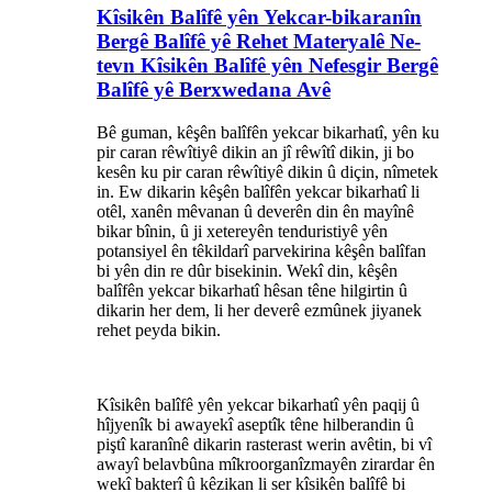
Kîsikên Balîfê yên Yekcar-bikaranîn
Bergê Balîfê yê Rehet Materyalê Ne-
tevn Kîsikên Balîfê yên Nefesgir Bergê
Balîfê yê Berxwedana Avê
Bê guman, kêşên balîfên yekcar bikarhatî, yên ku
pir caran rêwîtiyê dikin an jî rêwîtî dikin, ji bo
kesên ku pir caran rêwîtiyê dikin û diçin, nîmetek
in. Ew dikarin kêşên balîfên yekcar bikarhatî li
otêl, xanên mêvanan û deverên din ên mayînê
bikar bînin, û ji xetereyên tenduristiyê yên
potansiyel ên têkildarî parvekirina kêşên balîfan
bi yên din re dûr bisekinin. Wekî din, kêşên
balîfên yekcar bikarhatî hêsan têne hilgirtin û
dikarin her dem, li her deverê ezmûnek jiyanek
rehet peyda bikin.
Kîsikên balîfê yên yekcar bikarhatî yên paqij û
hîjyenîk bi awayekî aseptîk têne hilberandin û
piştî karanînê dikarin rasterast werin avêtin, bi vî
awayî belavbûna mîkroorganîzmayên zirardar ên
wekî bakterî û kêzikan li ser kîsikên balîfê bi