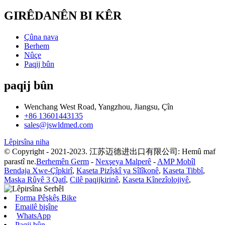
GIRÊDANÊN BI KÊR
Çûna nava
Berhem
Nûçe
Paqij bûn
paqij bûn
Wenchang West Road, Yangzhou, Jiangsu, Çîn
+86 13601443135
sales@jswldmed.com
Lêpirsîna niha
© Copyright - 2021-2023. 江苏迈德进出口有限公司: Hemû maf
parastî ne.
Berhemên Germ
-
Nexşeya Malperê
-
AMP Mobîl
Bendaja Xwe-Çîpkirî
,
Kaseta Pizîşkî ya Sîlîkonê
,
Kaseta Tibbî
,
Maska Rûyê 3 Qatî
,
Cilê paqijkirinê
,
Kaseta Kînezîolojiyê
,
Forma Pêşkêş Bike
Emailê bişîne
WhatsApp
Paqij bûn