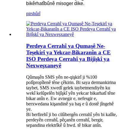
bikêrhatîbûnê misoger dike.
pirs
hûrî
Perdeya Cerrahî ya Qumaşê Ne-
Teşekirî ya Yekcar-Bikaranîn a CE
ISO Perdeya Cerrahî ya Bijîşkî ya
Nexweşxaneyê
Qûmaşên SMS yên ne-qişkirî ji %100
polîpropîlenê têne çêkirin. Bi saya dermankirina
taybet, SMS xwedî gelek taybetmendiyên ku
wekî kelûpelên bijîşkî yên yekcar bikarhatî têne
bikar anîn e. Ew avnegir e, nefesgir e,
berxwedana kişandinê ya baş e û dostê jîngehê
ye.
Bi berfirehî ji bo cilûbergên cerrahî yên bi kalîte,
perdeyên cerrahî, pêçanên cerrahî, bergir,
sepandina elektrîkê û hwd. tê bikar anîn.