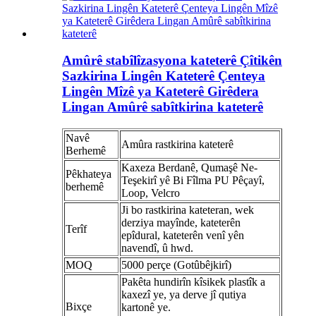
Amûrê stabîlîzasyona kateterê Çîtikên
Sazkirina Lingên Kateterê Çenteya
Lingên Mîzê ya Kateterê Girêdera
Lingan Amûrê sabîtkirina kateterê
Navê
Amûra rastkirina kateterê
Berhemê
Kaxeza Berdanê, Qumaşê Ne-
Pêkhateya
Teşekirî yê Bi Fîlma PU Pêçayî,
berhemê
Loop, Velcro
Ji bo rastkirina kateteran, wek
derziya mayînde, kateterên
Terîf
epîdural, kateterên venî yên
navendî, û hwd.
MOQ
5000 perçe (Gotûbêjkirî)
Pakêta hundirîn kîsikek plastîk a
kaxezî ye, ya derve jî qutiya
Bixçe
kartonê ye.