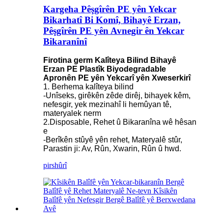
Kargeha Pêşgîrên PE yên Yekcar
Bikarhatî Bi Komî, Bihayê Erzan,
Pêşgîrên PE yên Avnegir ên Yekcar
Bikaranînî
Firotina germ Kalîteya Bilind Bihayê
Erzan PE Plastîk Biyodegradable
Apronên PE yên Yekcarî yên Xweserkirî
1. Berhema kalîteya bilind
-Unîseks, girêkên zêde dirêj, bihayek kêm,
nefesgir, yek mezinahî li hemûyan tê,
materyalek nerm
2.Disposable, Rehet û Bikaranîna wê hêsan
e
-Berîkên stûyê yên rehet, Materyalê stûr,
Parastin ji: Av, Rûn, Xwarin, Rûn û hwd.
pirs
hûrî