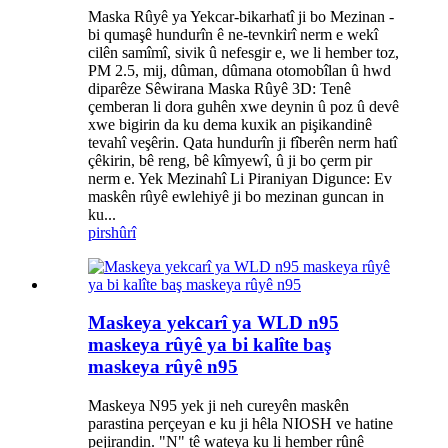
Maska Rûyê ya Yekcar-bikarhatî ji bo Mezinan -
bi qumaşê hundurîn ê ne-tevnkirî nerm e wekî
cilên samîmî, sivik û nefesgir e, we li hember toz,
PM 2.5, mij, dûman, dûmana otomobîlan û hwd
diparêze Sêwirana Maska Rûyê 3D: Tenê
çemberan li dora guhên xwe deynin û poz û devê
xwe bigirin da ku dema kuxik an pişikandinê
tevahî veşêrin. Qata hundurîn ji fîberên nerm hatî
çêkirin, bê reng, bê kîmyewî, û ji bo çerm pir
nerm e. Yek Mezinahî Li Piraniyan Digunce: Ev
maskên rûyê ewlehiyê ji bo mezinan guncan in
ku...
pirs
hûrî
Maskeya yekcarî ya WLD n95
maskeya rûyê ya bi kalîte baş
maskeya rûyê n95
Maskeya N95 yek ji neh cureyên maskên
parastina perçeyan e ku ji hêla NIOSH ve hatine
pejirandin. "N" tê wateya ku li hember rûnê