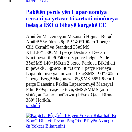
Pakêtên perde yên Laparotomiya
cerrahî ya yekcar bikarhatî nimûneya
belaş a ISO û bihayê kargehê CE
Amûrên Malzemeyan Mezinahî Hejmar Bergê
Amûrê 55g fîlm+28g PP 140*190cm 1 perçe
Cilê Cerrahî ya Standrad 35gSMS
XL:130*150CM 3 perçe Destmala Destan
Nimûneya rût 30*40cm 3 perçe Pelgên Sade
35gSMS 140*160cm 2 perçe Perdeya Bikêrhatî
bi pêvekê 35gSMS 40*60cm 4 perçe Perdeya
Laparatomiyê ya horizontal 35gSMS 190*240cm
1 perçe Bergê Mayonezê 35gSMS 58*138cm 1
perçe Danasîna Pakêta Laparotomiyê Materyal
Fîlm PE+qumaşê ne-tevn,SMS,SMMS (antî-
statîk, antî-alkol, antî-xwîn) Pêvek Qada Birînê
360° Herikîn...
pirs
hûrî