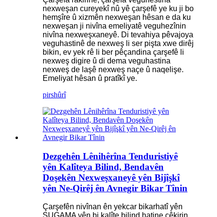
nexweşan cureyekî nû yê çarşefê ye ku ji bo
hemşîre û xizmên nexweşan hêsan e da ku
nexweşan ji nivîna emeliyatê veguhezînin
nivîna nexweşxaneyê. Di tevahiya pêvajoya
veguhastinê de nexweş li ser pişta xwe dirêj
bikin, ev yek rê li ber pêçandina çarşefê li
nexweş digire û di dema veguhastina
nexweş de laşê nexweş naçe û naqelişe.
Emeliyat hêsan û pratîkî ye.
pirs
hûrî
Dezgehên Lênihêrîna Tenduristiyê
yên Kalîteya Bilind, Bendavên
Doşekên Nexweşxaneyê yên Bijîşkî
yên Ne-Qirêj ên Avnegir Bikar Tînin
Çarşefên nivînan ên yekcar bikarhatî yên
SUGAMA yên bi kalîte bilind hatine çêkirin