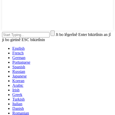
Ji bo lêgerînê Enter bikirtînin an jî
ji bo girtinê ESC bikirtînin
English
French
German
Portuguese
Spanish
Russian
Japanese
Korean
Arabic
Irish
Greek
Turkish
Italian
Danish
Romanian