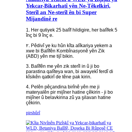
Yekcar-Bikarhatî yên Ne-Têkelkirî,
Sterîl an Ne-sterîl ên bi Super
Mijandinê re
1. Her qutiyek 25 balîf hildigire, her balîfek 5
înç bi 9 înç e.
٢. Pêdivî ye ku hûn kîta alîkariya yekem a
xwe bi Balîfên Kombînasyonê yên Zik
(ABD) yên me tijî bikin.
3. Balîfên me yên zik sterîl in û ji bo
parastina qalîteya wan, bi awayekî ferdî di
kîsikên qatkirî de têne pak kirin.
4. Pelên pêçandina birînê yên me ji
materyalên pir mijîner hatine çêkirin - ji bo
mijîner û belavkirina zû ya şilavan hatine
çêkirin.
pirs
hûrî