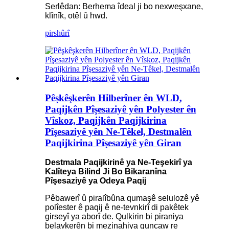
Serlêdan: Berhema îdeal ji bo nexweşxane,
klînîk, otêl û hwd.
pirs
hûrî
Pêşkêşkerên Hilberîner ên WLD,
Paqijkên Pîşesaziyê yên Polyester ên
Vîskoz, Paqijkên Paqijkirina
Pîşesaziyê yên Ne-Têkel, Destmalên
Paqijkirina Pîşesaziyê yên Giran
Destmala Paqijkirinê ya Ne-Teşekirî ya
Kalîteya Bilind Ji Bo Bikaranîna
Pîşesaziyê ya Odeya Paqij
Pêbawerî û piralîbûna qumaşê selulozê yê
polîester ê paqij ê ne-tevnkirî di pakêtek
girseyî ya aborî de. Qulkirin bi piraniya
belavkerên bi mezinahiya guncaw re