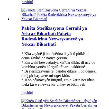
pirs
hûrî
Pakêta Sterîlîzasyona Cerrahî ya
Yekcar Bikarhatî Pakêta
Radestkirina Nexweşxaneyê ya
Yekcar Bikarhatî
* Kîta zayînê ji bo lênêrîna dayik û pitikê di
dema zayînê de hatiye çêkirin.
* Em wekî hewcedariya xerîdar dikin, di nav de
kombînasyonên hûrgulî, rêbaza pakkirinê.
* Bi sterilîzasyonê re, bandor dikare ji bo demek
dirêj pir baş were misoger kirin.
* Ji bo pêkhateyên hûrgulî, em dikarin her kîtan
wekî ku we hewce kir bi hev re bikin yek
pirs
hûrî