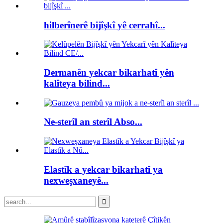
hilberînerê bijîşkî yê cerrahî...
Dermanên yekcar bikarhatî yên
kalîteya bilind...
Ne-sterîl an sterîl Abso...
Elastîk a yekcar bikarhatî ya
nexweşxaneyê...