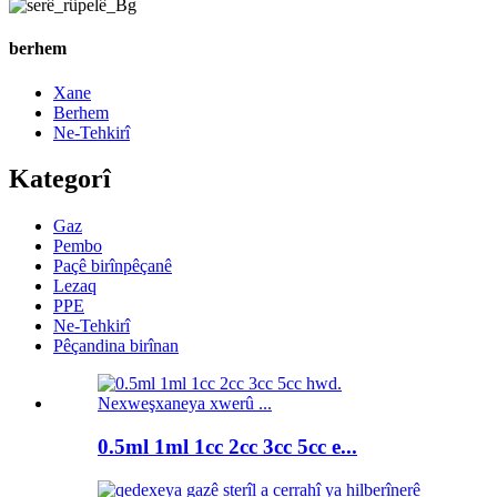
berhem
Xane
Berhem
Ne-Tehkirî
Kategorî
Gaz
Pembo
Paçê birînpêçanê
Lezaq
PPE
Ne-Tehkirî
Pêçandina birînan
0.5ml 1ml 1cc 2cc 3cc 5cc e...