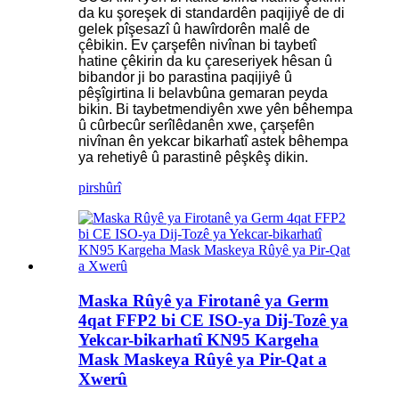
da ku şoreşek di standardên paqijiyê de di
gelek pîşesazî û hawîrdorên malê de
çêbikin. Ev çarşefên nivînan bi taybetî
hatine çêkirin da ku çareseriyek hêsan û
bibandor ji bo parastina paqijiyê û
pêşîgirtina li belavbûna gemaran peyda
bikin. Bi taybetmendiyên xwe yên bêhempa
û cûrbecûr serîlêdanên xwe, çarşefên
nivînan ên yekcar bikarhatî astek bêhempa
ya rehetiyê û parastinê pêşkêş dikin.
pirs
hûrî
Maska Rûyê ya Firotanê ya Germ
4qat FFP2 bi CE ISO-ya Dij-Tozê ya
Yekcar-bikarhatî KN95 Kargeha
Mask Maskeya Rûyê ya Pir-Qat a
Xwerû