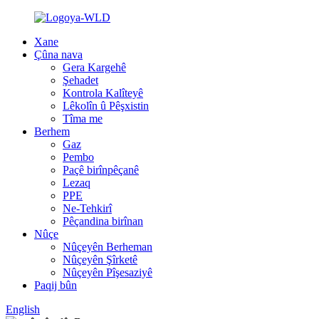
Xane
Çûna nava
Gera Kargehê
Şehadet
Kontrola Kalîteyê
Lêkolîn û Pêşxistin
Tîma me
Berhem
Gaz
Pembo
Paçê birînpêçanê
Lezaq
PPE
Ne-Tehkirî
Pêçandina birînan
Nûçe
Nûçeyên Berheman
Nûçeyên Şîrketê
Nûçeyên Pîşesaziyê
Paqij bûn
English