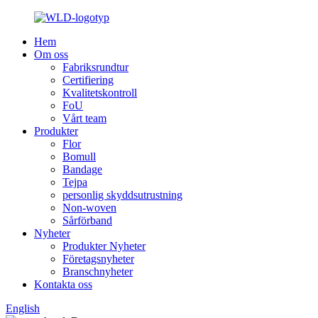
Hem
Om oss
Fabriksrundtur
Certifiering
Kvalitetskontroll
FoU
Vårt team
Produkter
Flor
Bomull
Bandage
Tejpa
personlig skyddsutrustning
Non-woven
Sårförband
Nyheter
Produkter Nyheter
Företagsnyheter
Branschnyheter
Kontakta oss
English