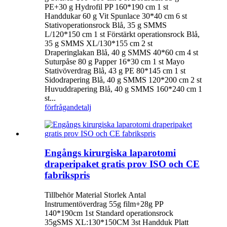
PE+30 g Hydrofil PP 160*190 cm 1 st
Handdukar 60 g Vit Spunlace 30*40 cm 6 st
Stativoperationsrock Blå, 35 g SMMS
L/120*150 cm 1 st Förstärkt operationsrock Blå,
35 g SMMS XL/130*155 cm 2 st
Draperinglakan Blå, 40 g SMMS 40*60 cm 4 st
Suturpåse 80 g Papper 16*30 cm 1 st Mayo
Stativöverdrag Blå, 43 g PE 80*145 cm 1 st
Sidodrapering Blå, 40 g SMMS 120*200 cm 2 st
Huvuddrapering Blå, 40 g SMMS 160*240 cm 1
st...
förfrågan
detalj
Engångs kirurgiska laparotomi
draperipaket gratis prov ISO och CE
fabrikspris
Tillbehör Material Storlek Antal
Instrumentöverdrag 55g film+28g PP
140*190cm 1st Standard operationsrock
35gSMS XL:130*150CM 3st Handduk Platt