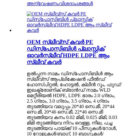
അന്വേഷണം
വിശദാംശങ്ങൾ
OEM സ്ലീവ്സ് കവർ PE
ഡിസ്പോസിബിൾ പ്ലാസ്റ്റിക്
ഓവർസ്ലീവ് HDPE LDPE ആം
സ്ലീവ് കവർ
ഉൽപ്പന്ന നാമം ഡിസ്പോസിബിൾ ആം
സ്ലീവ്സ് ആപ്ലിക്കേഷൻ ഫീൽഡ്
ഹോസ്പിറ്റൽ, ഹോട്ടൽ, ക്ലീൻ റൂം, ഫുഡ്/
ഇലക്ട്രോണിക് ബ്രാൻഡ് നാമം WLD
മെറ്റീരിയൽ HDPE, LDPE ഭാരം 2.0 ഗ്രാം,
2.5 ഗ്രാം, 3.0 ഗ്രാം, 3.5 ഗ്രാം, 4 ഗ്രാം
തുടങ്ങിയവ വലുപ്പം 20*40 സെ.മീ, 20*44
സെ.മീ, 20*46 സെ.മീ, 22*46 സെ.മീ
തുടങ്ങിയവ കനം 0.02 മിമി, 0.025 മിമി, 0.03
മിമി തുടങ്ങിയവ നിറം വെള്ള, നീല, പച്ച
തുടങ്ങിയവ പായ്ക്ക് 10 പീസുകൾ/റോൾ,
10 റോളുകൾ/ബാഗ്, 10 ബാഗുകൾ/