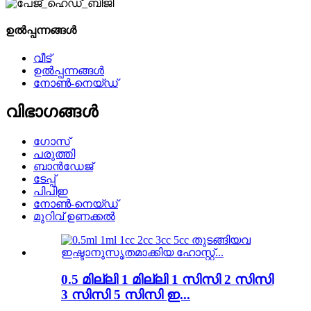
ഉൽപ്പന്നങ്ങൾ
വീട്
ഉൽപ്പന്നങ്ങൾ
നോൺ-നെയ്‌ഡ്
വിഭാഗങ്ങൾ
ഗോസ്
പരുത്തി
ബാൻഡേജ്
ടേപ്പ്
പിപിഇ
നോൺ-നെയ്‌ഡ്
മുറിവ് ഉണക്കൽ
0.5 മില്ലി 1 മില്ലി 1 സിസി 2 സിസി
3 സിസി 5 സിസി ഇ...