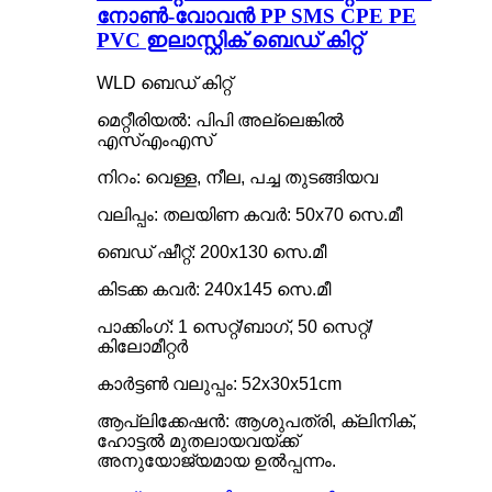
നോൺ-വോവൻ PP SMS CPE PE
PVC ഇലാസ്റ്റിക് ബെഡ് കിറ്റ്
WLD ബെഡ് കിറ്റ്
മെറ്റീരിയൽ: പിപി അല്ലെങ്കിൽ
എസ്എംഎസ്
നിറം: വെള്ള, നീല, പച്ച തുടങ്ങിയവ
വലിപ്പം: തലയിണ കവർ: 50x70 സെ.മീ
ബെഡ് ഷീറ്റ്: 200x130 സെ.മീ
കിടക്ക കവർ: 240x145 സെ.മീ
പാക്കിംഗ്: 1 സെറ്റ്/ബാഗ്, 50 സെറ്റ്/
കിലോമീറ്റർ
കാർട്ടൺ വലുപ്പം: 52x30x51cm
ആപ്ലിക്കേഷൻ: ആശുപത്രി, ക്ലിനിക്,
ഹോട്ടൽ മുതലായവയ്ക്ക്
അനുയോജ്യമായ ഉൽപ്പന്നം.