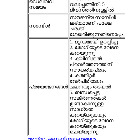
ഡെലിവറി
വലുപ്പത്തിന് 15
സമയം
ദിവസത്തിനുള്ളിൽ
സൗജന്യ സാമ്പിൾ
ലഭ്യമാണ്, പക്ഷേ
സാമ്പിൾ
ചരക്ക്
ശേഖരിക്കുന്നതിനൊപ്പം.
1. ദൃഢമായി ഉറപ്പിച്ചു
2. രോഗിയുടെ വേദന
കുറയുന്നു
3. ക്ലിനിക്കൽ
പ്രവർത്തനത്തിന്
സൗകര്യപ്രദം
4. കത്തീറ്റർ
വേർപിരിയലും
പ്രയോജനങ്ങൾ
ചലനവും തടയൽ
5. ബന്ധപ്പെട്ട
സങ്കീർണതകൾ
ഉണ്ടാകാനുള്ള
സാധ്യത
കുറയ്ക്കുകയും
രോഗിയുടെ വേദന
കുറയ്ക്കുകയും
ചെയ്യുന്നു.
അന്വേഷണം
വിശദാംശങ്ങൾ