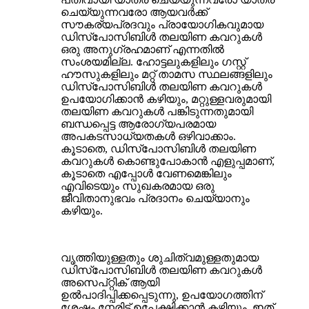
ചെയ്യുന്നവരോ ആയവർക്ക്
സൗകര്യപ്രദവും പ്രായോഗികവുമായ
ഡിസ്പോസിബിൾ തലയിണ കവറുകൾ
ഒരു അനുഗ്രഹമാണ് എന്നതിൽ
സംശയമില്ല. ഹോട്ടലുകളിലും ഗസ്റ്റ്
ഹൗസുകളിലും മറ്റ് താമസ സ്ഥലങ്ങളിലും
ഡിസ്പോസിബിൾ തലയിണ കവറുകൾ
ഉപയോഗിക്കാൻ കഴിയും, മറ്റുള്ളവരുമായി
തലയിണ കവറുകൾ പങ്കിടുന്നതുമായി
ബന്ധപ്പെട്ട ആരോഗ്യപരമായ
അപകടസാധ്യതകൾ ഒഴിവാക്കാം.
കൂടാതെ, ഡിസ്പോസിബിൾ തലയിണ
കവറുകൾ കൊണ്ടുപോകാൻ എളുപ്പമാണ്,
കൂടാതെ എപ്പോൾ വേണമെങ്കിലും
എവിടെയും സുഖകരമായ ഒരു
ജീവിതാനുഭവം പ്രദാനം ചെയ്യാനും
കഴിയും.
വൃത്തിയുള്ളതും ശുചിത്വമുള്ളതുമായ
ഡിസ്പോസിബിൾ തലയിണ കവറുകൾ
അസെപ്റ്റിക് ആയി
ഉൽ‌പാദിപ്പിക്കപ്പെടുന്നു, ഉപയോഗത്തിന്
ശേഷം നേരിട്ട് ഉപേക്ഷിക്കാൻ കഴിയും, ഇത്