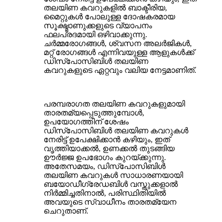
തലയിണ കവറുകളിൽ ബാക്ടീരിയ,
മൈറ്റുകൾ പോലുള്ള ദോഷകരമായ
സൂക്ഷ്മാണുക്കളുടെ വ്യാപനം
ഫലപ്രദമായി ഒഴിവാക്കുന്നു.
ചർമ്മരോഗങ്ങൾ, ശ്വസന അലർജികൾ,
മറ്റ് രോഗങ്ങൾ എന്നിവയുള്ള ആളുകൾക്ക്
ഡിസ്പോസിബിൾ തലയിണ
കവറുകളുടെ ഏറ്റവും വലിയ നേട്ടമാണിത്.
പരമ്പരാഗത തലയിണ കവറുകളുമായി
താരതമ്യപ്പെടുത്തുമ്പോൾ,
ഉപയോഗത്തിന് ശേഷം
ഡിസ്പോസിബിൾ തലയിണ കവറുകൾ
നേരിട്ട് ഉപേക്ഷിക്കാൻ കഴിയും, ഇത്
വൃത്തിയാക്കൽ, ഉണക്കൽ തുടങ്ങിയ
ഊർജ്ജ ഉപഭോഗം കുറയ്ക്കുന്നു.
അതേസമയം, ഡിസ്പോസിബിൾ
തലയിണ കവറുകൾ സാധാരണയായി
ബയോഡീഗ്രേഡബിൾ വസ്തുക്കളാൽ
നിർമ്മിച്ചതിനാൽ, പരിസ്ഥിതിയിൽ
അവയുടെ സ്വാധീനം താരതമ്യേന
ചെറുതാണ്.