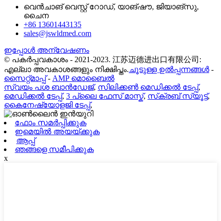
വെൻചാങ് വെസ്റ്റ് റോഡ്, യാങ്‌ഷൗ, ജിയാങ്‌സു,
ചൈന
+86 13601443135
sales@jswldmed.com
ഇപ്പോൾ അന്വേഷണം
© പകർപ്പവകാശം - 2021-2023. 江苏迈德进出口有限公司:
എല്ലാ അവകാശങ്ങളും നിക്ഷിപ്തം.
ചൂടുള്ള ഉൽപ്പന്നങ്ങൾ
-
സൈറ്റ്മാപ്പ്
-
AMP മൊബൈൽ
സ്വയം പശ ബാൻഡേജ്
,
സിലിക്കൺ മെഡിക്കൽ ടേപ്പ്
,
മെഡിക്കൽ ടേപ്പ്
,
3 പ്ലൈ ഫേസ് മാസ്ക്
,
സ്‌ക്രബ് സ്യൂട്ട്
,
കൈനേഷ്യോളജി ടേപ്പ്
,
ഫോം സമർപ്പിക്കുക
ഇമെയിൽ അയയ്ക്കുക
ആപ്പ്
ഞങ്ങളെ സമീപിക്കുക
x