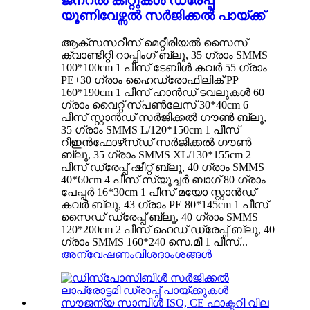
ജനറൽ കിറ്റുകൾ ഡ്രേപ്പ്
യൂണിവേഴ്സൽ സർജിക്കൽ പായ്ക്ക്
ആക്‌സസറീസ് മെറ്റീരിയൽ സൈസ്
ക്വാണ്ടിറ്റി റാപ്പിംഗ് ബ്ലൂ, 35 ഗ്രാം SMMS
100*100cm 1 പീസ് ടേബിൾ കവർ 55 ഗ്രാം
PE+30 ഗ്രാം ഹൈഡ്രോഫിലിക് PP
160*190cm 1 പീസ് ഹാൻഡ് ടവലുകൾ 60
ഗ്രാം വൈറ്റ് സ്പൺലേസ് 30*40cm 6
പീസ് സ്റ്റാൻഡ് സർജിക്കൽ ഗൗൺ ബ്ലൂ,
35 ഗ്രാം SMMS L/120*150cm 1 പീസ്
റീഇൻഫോഴ്‌സ്ഡ് സർജിക്കൽ ഗൗൺ
ബ്ലൂ, 35 ഗ്രാം SMMS XL/130*155cm 2
പീസ് ഡ്രേപ്പ് ഷീറ്റ് ബ്ലൂ, 40 ഗ്രാം SMMS
40*60cm 4 പീസ് സ്യൂച്ചർ ബാഗ് 80 ഗ്രാം
പേപ്പർ 16*30cm 1 പീസ് മയോ സ്റ്റാൻഡ്
കവർ ബ്ലൂ, 43 ഗ്രാം PE 80*145cm 1 പീസ്
സൈഡ് ഡ്രേപ്പ് ബ്ലൂ, 40 ഗ്രാം SMMS
120*200cm 2 പീസ് ഹെഡ് ഡ്രേപ്പ് ബ്ലൂ, 40
ഗ്രാം SMMS 160*240 സെ.മീ 1 പീസ്...
അന്വേഷണം
വിശദാംശങ്ങൾ