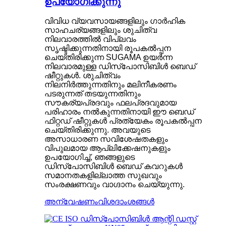
ഉപയോഗിക്കുന്നു
വിവിധ വ്യവസായങ്ങളിലും ഗാർഹിക
സാഹചര്യങ്ങളിലും ശുചിത്വ
നിലവാരത്തിൽ വിപ്ലവം
സൃഷ്ടിക്കുന്നതിനായി രൂപകൽപ്പന
ചെയ്‌തിരിക്കുന്ന SUGAMA ഉയർന്ന
നിലവാരമുള്ള ഡിസ്‌പോസിബിൾ ബെഡ്
ഷീറ്റുകൾ. ശുചിത്വം
നിലനിർത്തുന്നതിനും മലിനീകരണം
പടരുന്നത് തടയുന്നതിനും
സൗകര്യപ്രദവും ഫലപ്രദവുമായ
പരിഹാരം നൽകുന്നതിനായി ഈ ബെഡ്
ഫിറ്റഡ് ഷീറ്റുകൾ പ്രത്യേകം രൂപകൽപ്പന
ചെയ്‌തിരിക്കുന്നു. അവയുടെ
അസാധാരണ സവിശേഷതകളും
വിപുലമായ ആപ്ലിക്കേഷനുകളും
ഉപയോഗിച്ച്, ഞങ്ങളുടെ
ഡിസ്‌പോസിബിൾ ബെഡ് കവറുകൾ
സമാനതകളില്ലാത്ത സുഖവും
സംരക്ഷണവും വാഗ്ദാനം ചെയ്യുന്നു.
അന്വേഷണം
വിശദാംശങ്ങൾ