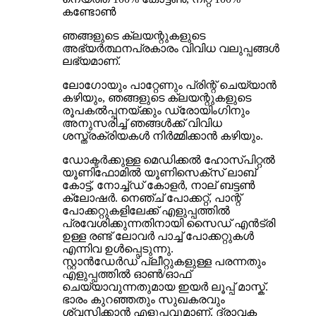
കണ്ടോൺ
ഞങ്ങളുടെ ക്ലയന്റുകളുടെ
അഭ്യർത്ഥനപ്രകാരം വിവിധ വലുപ്പങ്ങൾ
ലഭ്യമാണ്.
ലോഗോയും പാറ്റേണും പ്രിന്റ് ചെയ്യാൻ
കഴിയും, ഞങ്ങളുടെ ക്ലയന്റുകളുടെ
രൂപകൽപ്പനയ്ക്കും ഡ്രോയിംഗിനും
അനുസരിച്ച് ഞങ്ങൾക്ക് വിവിധ
ശസ്ത്രക്രിയകൾ നിർമ്മിക്കാൻ കഴിയും.
ഡോക്ടർക്കുള്ള മെഡിക്കൽ ഹോസ്പിറ്റൽ
യൂണിഫോമിൽ യൂണിസെക്സ് ലാബ്
കോട്ട്, നോച്ച്ഡ് കോളർ, നാല് ബട്ടൺ
ക്ലോഷർ. നെഞ്ച് പോക്കറ്റ്, പാന്റ്
പോക്കറ്റുകളിലേക്ക് എളുപ്പത്തിൽ
പ്രവേശിക്കുന്നതിനായി സൈഡ് എൻട്രി
ഉള്ള രണ്ട് ലോവർ പാച്ച് പോക്കറ്റുകൾ
എന്നിവ ഉൾപ്പെടുന്നു.
സ്റ്റാൻഡേർഡ് പ്ലീറ്റുകളുള്ള പരന്നതും
എളുപ്പത്തിൽ ഓൺ/ഓഫ്
ചെയ്യാവുന്നതുമായ ഇയർ ലൂപ്പ് മാസ്ക്.
ഭാരം കുറഞ്ഞതും സുഖകരവും
ശ്വസിക്കാൻ എളുപ്പവുമാണ്. ദ്രാവക