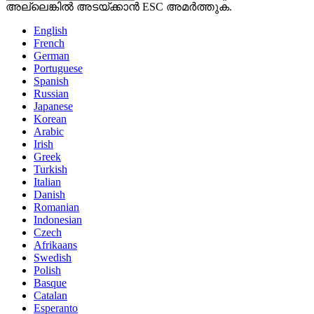
അല്ലെങ്കിൽ അടയ്ക്കാൻ ESC അമർത്തുക.
English
French
German
Portuguese
Spanish
Russian
Japanese
Korean
Arabic
Irish
Greek
Turkish
Italian
Danish
Romanian
Indonesian
Czech
Afrikaans
Swedish
Polish
Basque
Catalan
Esperanto