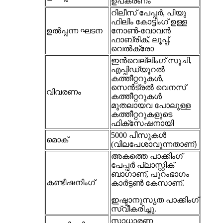
ഉപകരണം
റിലീസ് പേപ്പർ, പിയു
ഫിലിം കോട്ടിംഗ് ഉള്ള
ഉൽപ്പന്ന ഘടന
നോൺ-വോവൻ
ഫാബ്രിക്, ലൂപ്പ്,
വെൽക്രോ
ഇൻ‌വെല്ലിംഗ് സൂചി,
എപ്പിഡ്യൂറൽ
കത്തീറ്ററുകൾ,
സെൻട്രൽ വെനസ്
വിവരണം
കത്തീറ്ററുകൾ
മുതലായവ പോലുള്ള
കത്തീറ്ററുകളുടെ
ഫിക്സേഷനായി
5000 പീസുകൾ
മൊക്
(വിലപേശാവുന്നതാണ്)
അകത്തെ പാക്കിംഗ്
പേപ്പർ പ്ലാസ്റ്റിക്
ബാഗാണ്, പുറംഭാഗം
കണ്ടീഷനിംഗ്
കാർട്ടൺ കേസാണ്.
ഇഷ്ടാനുസൃത പാക്കിംഗ്
സ്വീകരിച്ചു.
സാധാരണ