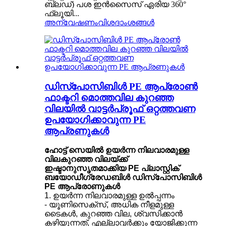
ബ്ലഡ്) പശ ഇൻസൈസ് ഏരിയ 360°
ഫ്ലൂയി...
അന്വേഷണം
വിശദാംശങ്ങൾ
ഡിസ്പോസിബിൾ PE ആപ്രോൺ
ഫാക്ടറി മൊത്തവില കുറഞ്ഞ
വിലയിൽ വാട്ടർപ്രൂഫ് ഒറ്റത്തവണ
ഉപയോഗിക്കാവുന്ന PE
ആപ്രണുകൾ
ഹോട്ട് സെയിൽ ഉയർന്ന നിലവാരമുള്ള
വിലകുറഞ്ഞ വിലയ്ക്ക്
ഇഷ്ടാനുസൃതമാക്കിയ PE പ്ലാസ്റ്റിക്
ബയോഡീഗ്രേഡബിൾ ഡിസ്പോസിബിൾ
PE ആപ്രോണുകൾ
1. ഉയർന്ന നിലവാരമുള്ള ഉൽപ്പന്നം
- യൂണിസെക്സ്, അധിക നീളമുള്ള
ടൈകൾ, കുറഞ്ഞ വില, ശ്വസിക്കാൻ
കഴിയുന്നത്, എല്ലാവർക്കും യോജിക്കുന്ന