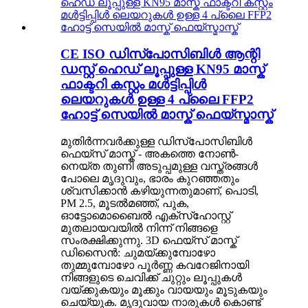
CE ISO ഡിസ്പോസിബിൾ ആന്റി
ഡസ്റ്റ് ഹെഡ് ലൂപ്പുള്ള KN95 മാസ്ക്
ഫാക്ടറി കസ്റ്റം മൾട്ടിപ്പിൾ
ലെയറുകൾ ഉള്ള 4 പ്ലൈ FFP2
ഹോട്ട് സെയിൽ മാസ്ക് ഫെയ്‌സ്മാസ്ക്
മുതിർന്നവർക്കുള്ള ഡിസ്പോസിബിൾ
ഫെയ്സ് മാസ്ക് - അകത്തെ നോൺ-
നെയ്ത തുണി അടുപ്പമുള്ള വസ്ത്രങ്ങൾ
പോലെ മൃദുവും, ഭാരം കുറഞ്ഞതും
ശ്വസിക്കാൻ കഴിയുന്നതുമാണ്, പൊടി,
PM 2.5, മൂടൽമഞ്ഞ്, പുക,
ഓട്ടോമൊബൈൽ എക്‌സ്‌ഹോസ്റ്റ്
മുതലായവയിൽ നിന്ന് നിങ്ങളെ
സംരക്ഷിക്കുന്നു. 3D ഫെയ്സ് മാസ്ക്
ഡിസൈൻ: ചുമയ്ക്കുമ്പോഴോ
തുമ്മുമ്പോഴോ പൂർണ്ണ കവറേജിനായി
നിങ്ങളുടെ ചെവിക്ക് ചുറ്റും ലൂപ്പുകൾ
വയ്ക്കുകയും മൂക്കും വായയും മൂടുകയും
ചെയ്യുക. മൃദുവായ നാരുകൾ കൊണ്ട്