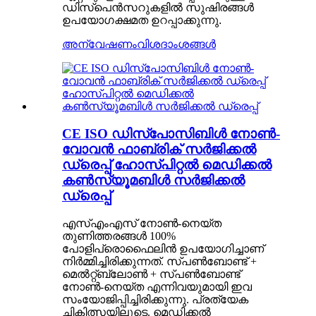
ഡിസ്പെൻസറുകളിൽ സുഷിരങ്ങൾ
ഉപയോഗക്ഷമത ഉറപ്പാക്കുന്നു.
അന്വേഷണം
വിശദാംശങ്ങൾ
CE ISO ഡിസ്പോസിബിൾ നോൺ-
വോവൻ ഫാബ്രിക് സർജിക്കൽ
ഡ്രെപ്പ് ഹോസ്പിറ്റൽ മെഡിക്കൽ
കൺസ്യൂമബിൾ സർജിക്കൽ
ഡ്രെപ്പ്
എസ്എംഎസ് നോൺ-നെയ്ത
തുണിത്തരങ്ങൾ 100%
പോളിപ്രൊഫൈലിൻ ഉപയോഗിച്ചാണ്
നിർമ്മിച്ചിരിക്കുന്നത്. സ്പൺബോണ്ട് +
മെൽറ്റ്ബ്ലോൺ + സ്പൺബോണ്ട്
നോൺ-നെയ്ത എന്നിവയുമായി ഇവ
സംയോജിപ്പിച്ചിരിക്കുന്നു. പ്രത്യേക
ചികിത്സയിലൂടെ. മെഡിക്കൽ