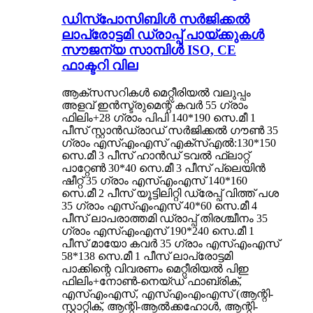
ഡിസ്പോസിബിൾ സർജിക്കൽ
ലാപ്രോട്ടമി ഡ്രാപ്പ് പായ്ക്കുകൾ
സൗജന്യ സാമ്പിൾ ISO, CE
ഫാക്ടറി വില
ആക്‌സസറികൾ മെറ്റീരിയൽ വലുപ്പം
അളവ് ഇൻസ്ട്രുമെന്റ് കവർ 55 ഗ്രാം
ഫിലിം+28 ഗ്രാം പിപി 140*190 സെ.മീ 1
പീസ് സ്റ്റാൻഡ്രാഡ് സർജിക്കൽ ഗൗൺ 35
ഗ്രാം എസ്എംഎസ് എക്സ്എൽ:130*150
സെ.മീ 3 പീസ് ഹാൻഡ് ടവൽ ഫ്ലാറ്റ്
പാറ്റേൺ 30*40 സെ.മീ 3 പീസ് പ്ലെയിൻ
ഷീറ്റ് 35 ഗ്രാം എസ്എംഎസ് 140*160
സെ.മീ 2 പീസ് യൂട്ടിലിറ്റി ഡ്രേപ്പ് വിത്ത് പശ
35 ഗ്രാം എസ്എംഎസ് 40*60 സെ.മീ 4
പീസ് ലാപരാത്തമി ഡ്രാപ്പ് തിരശ്ചീനം 35
ഗ്രാം എസ്എംഎസ് 190*240 സെ.മീ 1
പീസ് മായോ കവർ 35 ഗ്രാം എസ്എംഎസ്
58*138 സെ.മീ 1 പീസ് ലാപ്രോട്ടമി
പാക്കിന്റെ വിവരണം മെറ്റീരിയൽ പിഇ
ഫിലിം+നോൺ-നെയ്‌ഡ് ഫാബ്രിക്,
എസ്എംഎസ്, എസ്എംഎംഎസ് (ആന്റി-
സ്റ്റാറ്റിക്, ആന്റി-ആൽക്കഹോൾ, ആന്റി-