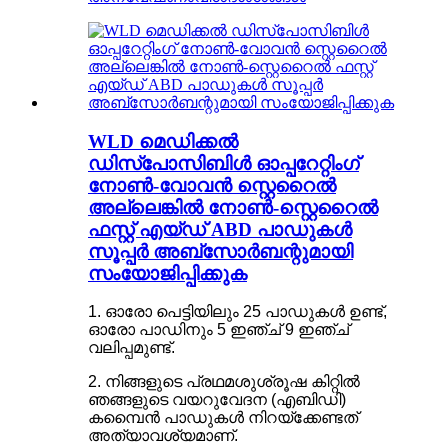
WLD മെഡിക്കൽ
ഡിസ്പോസിബിൾ ഓപ്പറേറ്റിംഗ്
നോൺ-വോവൻ സ്റ്റെറൈൽ
അല്ലെങ്കിൽ നോൺ-സ്റ്റെറൈൽ
ഫസ്റ്റ് എയ്ഡ് ABD പാഡുകൾ
സൂപ്പർ അബ്സോർബന്റുമായി
സംയോജിപ്പിക്കുക
1. ഓരോ പെട്ടിയിലും 25 പാഡുകൾ ഉണ്ട്,
ഓരോ പാഡിനും 5 ഇഞ്ച് 9 ഇഞ്ച്
വലിപ്പമുണ്ട്.
2. നിങ്ങളുടെ പ്രഥമശുശ്രൂഷ കിറ്റിൽ
ഞങ്ങളുടെ വയറുവേദന (എബിഡി)
കമ്പൈൻ പാഡുകൾ നിറയ്ക്കേണ്ടത്
അത്യാവശ്യമാണ്.