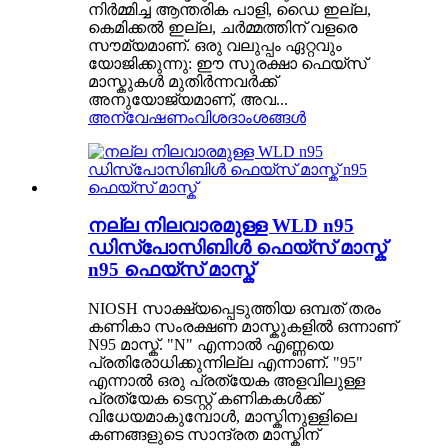
നിർമ്മിച്ച ആന്തരിക പാളി, ഡൈ ഇല്ല,
കെമിക്കൽ ഇല്ല, ചർമ്മത്തിന് വളരെ
സൗമ്യമാണ്. ഒരു വലുപ്പം ഏറ്റവും
യോജിക്കുന്നു: ഈ സുരക്ഷാ ഫെയ്സ്
മാസ്കുകൾ മുതിർന്നവർക്ക്
അനുയോജ്യമാണ്, അവ...
അന്വേഷണം
വിശദാംശങ്ങൾ
നല്ല നിലവാരമുള്ള WLD n95
ഡിസ്പോസിബിൾ ഫെയ്‌സ് മാസ്ക്
n95 ഫെയ്‌സ് മാസ്ക്
NIOSH സാക്ഷ്യപ്പെടുത്തിയ ഒമ്പത് തരം
കണികാ സംരക്ഷണ മാസ്കുകളിൽ ഒന്നാണ്
N95 മാസ്ക്. "N" എന്നാൽ എണ്ണയെ
പ്രതിരോധിക്കുന്നില്ല എന്നാണ്. "95"
എന്നാൽ ഒരു പ്രത്യേക അളവിലുള്ള
പ്രത്യേക ടെസ്റ്റ് കണികകൾക്ക്
വിധേയമാകുമ്പോൾ, മാസ്കിനുള്ളിലെ
കണങ്ങളുടെ സാന്ദ്രത മാസ്കിന്