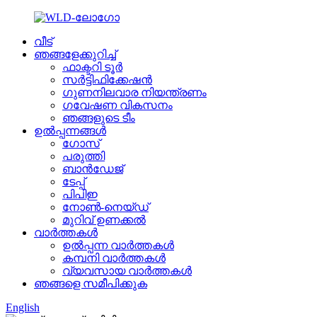
വീട്
ഞങ്ങളേക്കുറിച്ച്
ഫാക്ടറി ടൂർ
സർട്ടിഫിക്കേഷൻ
ഗുണനിലവാര നിയന്ത്രണം
ഗവേഷണ വികസനം
ഞങ്ങളുടെ ടീം
ഉൽപ്പന്നങ്ങൾ
ഗോസ്
പരുത്തി
ബാൻഡേജ്
ടേപ്പ്
പിപിഇ
നോൺ-നെയ്‌ഡ്
മുറിവ് ഉണക്കൽ
വാർത്തകൾ
ഉൽപ്പന്ന വാർത്തകൾ
കമ്പനി വാർത്തകൾ
വ്യവസായ വാർത്തകൾ
ഞങ്ങളെ സമീപിക്കുക
English