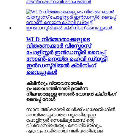
അന്വേഷണം
വിശദാംശങ്ങൾ
WLD നിർമ്മാതാക്കളുടെ
വിതരണക്കാർ വിസ്കോസ്
പോളിസ്റ്റർ ഇൻഡസ്ട്രി വൈപ്പ്
നോൺ-നെയ്ത ഹെവി ഡ്യൂട്ടി
ഇൻഡസ്ട്രിയൽ ക്ലീനിംഗ്
വൈപ്പുകൾ
ക്ലീൻറൂം വ്യാവസായിക
ഉപയോഗത്തിനായി ഉയർന്ന
നിലവാരമുള്ള നോൺ-വോവൻ ക്ലീനിംഗ്
വൈപ്പ് റോൾ
സാമ്പത്തികമായി ബൾക്ക് പാക്കേജിംഗിൽ
നെയ്തെടുക്കാത്ത വൃത്തിയുള്ള
പോളിസ്റ്റർ സെല്ലുലോസിന്റെ
വിശ്വാസ്യതയും വൈവിധ്യവും.
ഏറ്റവും ഉചിതമായ വലിപ്പത്തിലുള്ള