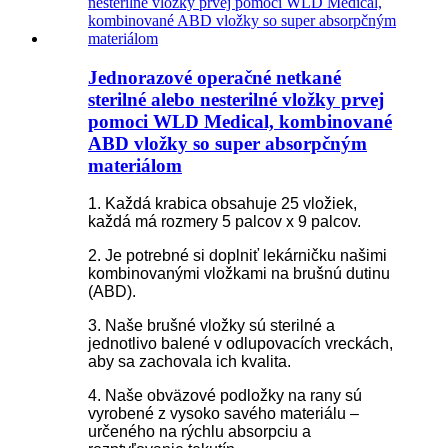
Jednorazové operačné netkané
sterilné alebo nesterilné vložky prvej
pomoci WLD Medical, kombinované
ABD vložky so super absorpčným
materiálom
1. Každá krabica obsahuje 25 vložiek,
každá má rozmery 5 palcov x 9 palcov.
2. Je potrebné si doplniť lekárničku našimi
kombinovanými vložkami na brušnú dutinu
(ABD).
3. Naše brušné vložky sú sterilné a
jednotlivo balené v odlupovacích vreckách,
aby sa zachovala ich kvalita.
4. Naše obväzové podložky na rany sú
vyrobené z vysoko savého materiálu –
určeného na rýchlu absorpciu a