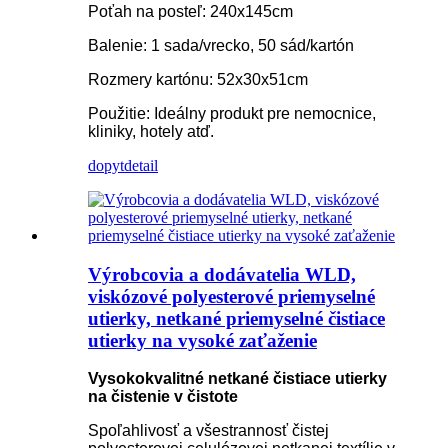
Poťah na posteľ: 240x145cm
Balenie: 1 sada/vrecko, 50 sád/kartón
Rozmery kartónu: 52x30x51cm
Použitie: Ideálny produkt pre nemocnice,
kliniky, hotely atď.
dopyt
detail
Výrobcovia a dodávatelia WLD,
viskózové polyesterové priemyselné
utierky, netkané priemyselné čistiace
utierky na vysoké zaťaženie
Vysokokvalitné netkané čistiace utierky
na čistenie v čistote
Spoľahlivosť a všestrannosť čistej