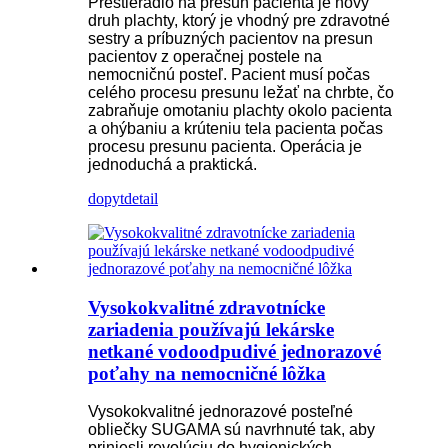
Prestieradlo na presun pacienta je nový
druh plachty, ktorý je vhodný pre zdravotné
sestry a príbuzných pacientov na presun
pacientov z operačnej postele na
nemocničnú posteľ. Pacient musí počas
celého procesu presunu ležať na chrbte, čo
zabraňuje omotaniu plachty okolo pacienta
a ohýbaniu a krúteniu tela pacienta počas
procesu presunu pacienta. Operácia je
jednoduchá a praktická.
dopyt
detail
Vysokokvalitné zdravotnícke
zariadenia používajú lekárske
netkané vodoodpudivé jednorazové
poťahy na nemocničné lôžka
Vysokokvalitné jednorazové posteľné
obliečky SUGAMA sú navrhnuté tak, aby
priniesli revolúciu do hygienických