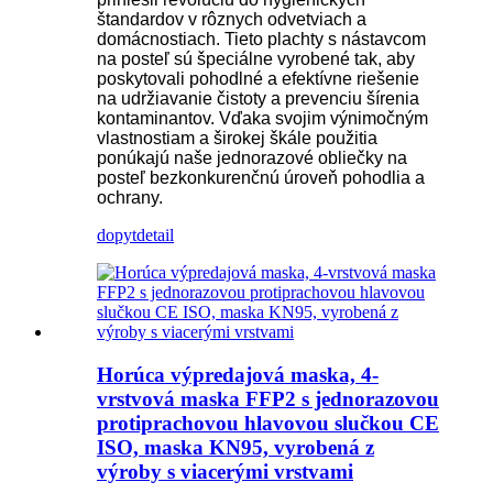
štandardov v rôznych odvetviach a
domácnostiach. Tieto plachty s nástavcom
na posteľ sú špeciálne vyrobené tak, aby
poskytovali pohodlné a efektívne riešenie
na udržiavanie čistoty a prevenciu šírenia
kontaminantov. Vďaka svojim výnimočným
vlastnostiam a širokej škále použitia
ponúkajú naše jednorazové obliečky na
posteľ bezkonkurenčnú úroveň pohodlia a
ochrany.
dopyt
detail
Horúca výpredajová maska, 4-
vrstvová maska FFP2 s jednorazovou
protiprachovou hlavovou slučkou CE
ISO, maska KN95, vyrobená z
výroby s viacerými vrstvami