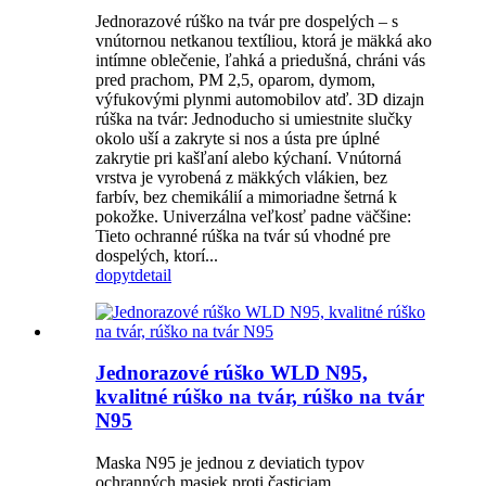
Jednorazové rúško na tvár pre dospelých – s
vnútornou netkanou textíliou, ktorá je mäkká ako
intímne oblečenie, ľahká a priedušná, chráni vás
pred prachom, PM 2,5, oparom, dymom,
výfukovými plynmi automobilov atď. 3D dizajn
rúška na tvár: Jednoducho si umiestnite slučky
okolo uší a zakryte si nos a ústa pre úplné
zakrytie pri kašľaní alebo kýchaní. Vnútorná
vrstva je vyrobená z mäkkých vlákien, bez
farbív, bez chemikálií a mimoriadne šetrná k
pokožke. Univerzálna veľkosť padne väčšine:
Tieto ochranné rúška na tvár sú vhodné pre
dospelých, ktorí...
dopyt
detail
Jednorazové rúško WLD N95,
kvalitné rúško na tvár, rúško na tvár
N95
Maska N95 je jednou z deviatich typov
ochranných masiek proti časticiam