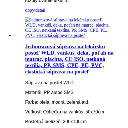
rozptyľovanie tekutín.
dopyt
detail
Jednorazová súprava na lekársku
posteľ WLD, vankúš, deka, poťah na
matrac, plachta, CE ISO, netkaná
textília, PP, SMS, CPE, PE, PVC,
elastická súprava na posteľ
Súprava na posteľ WLD
Materiál: PP alebo SMS
Farba: biela, modrá, zelená atď.
Veľkosť: Obliečka na vankúš: 50x70cm
Posteľná bielizeň: 200x130cm