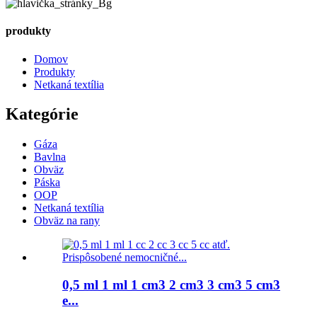
produkty
Domov
Produkty
Netkaná textília
Kategórie
Gáza
Bavlna
Obväz
Páska
OOP
Netkaná textília
Obväz na rany
0,5 ml 1 ml 1 cm3 2 cm3 3 cm3 5 cm3
e...