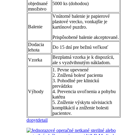
objednané
5000 ks (dohodou)
množstvo
Vnútorné balenie je papierové
plastové vrecko, vonkajšie je
Balenie
kartónové puzdro.
Prispôsobené balenie akceptované.
Dodacia
Do 15 dní pre bežnú veľkosť
lehota
Bezplatná vzorka je k dispozícii,
Vzorka
ale s vyzdvihnutým nákladom.
1. Pevne upevnené
2. Znížená bolesť pacienta
3. Pohodlné pre klinickú
prevádzku
Výhody
4. Prevencia uvoľnenia a pohybu
katétra
5. Zníženie výskytu súvisiacich
komplikácií a zníženie bolesti
pacientov.
dopyt
detail