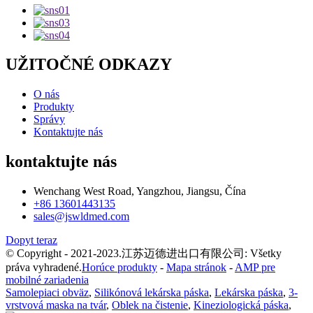
UŽITOČNÉ ODKAZY
O nás
Produkty
Správy
Kontaktujte nás
kontaktujte nás
Wenchang West Road, Yangzhou, Jiangsu, Čína
+86 13601443135
sales@jswldmed.com
Dopyt teraz
© Copyright - 2021-2023.江苏迈德进出口有限公司: Všetky
práva vyhradené.
Horúce produkty
-
Mapa stránok
-
AMP pre
mobilné zariadenia
Samolepiaci obväz
,
Silikónová lekárska páska
,
Lekárska páska
,
3-
vrstvová maska na tvár
,
Oblek na čistenie
,
Kineziologická páska
,