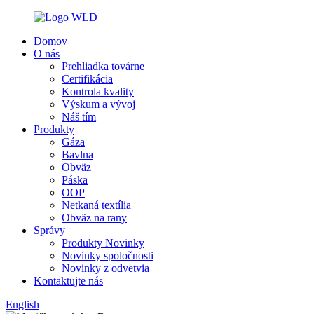
Domov
O nás
Prehliadka továrne
Certifikácia
Kontrola kvality
Výskum a vývoj
Náš tím
Produkty
Gáza
Bavlna
Obväz
Páska
OOP
Netkaná textília
Obväz na rany
Správy
Produkty Novinky
Novinky spoločnosti
Novinky z odvetvia
Kontaktujte nás
English