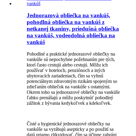
Jednorazová obliečka na vankúš,
pohodlná obliečka na vankúš z
netkanej tkaniny, priedušná obliečka
na vankúš, vodeodolná obliečka na
vankúš
Pohodlné a praktické jednorazové obliečky na
vankúše sú nepochybne požehnaním pre tých,
ktorí často cestujú alebo cestujú. Môžu ich
používať v hoteloch, penziónoch a iných
ubytovacích zariadeniach, čím sa vyhnú
potenciálnym zdravotným rizikám spojeným so
zdieľaním obliečok na vankúše s ostatnými.
Okrem toho sa jednorazové obliečky na vankúše
ľahko prenášajú a môžu poskytnúť pohodlný
zážitok z bývania kedykoľvek a kdekoľvek.
Čisté a hygienické jednorazové obliečky na
vankúše sa vyrábajú asepticky a po použití sa
dajú priamo zlikvidovať, čím sa účinne zabráni