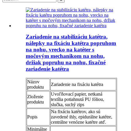
Zariadenie na stabilizáciu katétra,
nálepky na fixáciu katétra popruhom
na nohu, vrecko na katéter s
močovým mechanikom na nohu,
držiak popruhu na nohu, fixačné
zariadenie katétra
Názov
Zariadenie na fixáciu katétra
produktu
Uvoľňovací papier, netkaná
Zloženie
textília potiahnutá PU fóliou,
produktu
slučka, suchý zips
Na fixáciu katétrov, ako sú
Popis
zavedené ihly, epidurálne katétre,
centrálne venózne katétre atď.
Minimálne