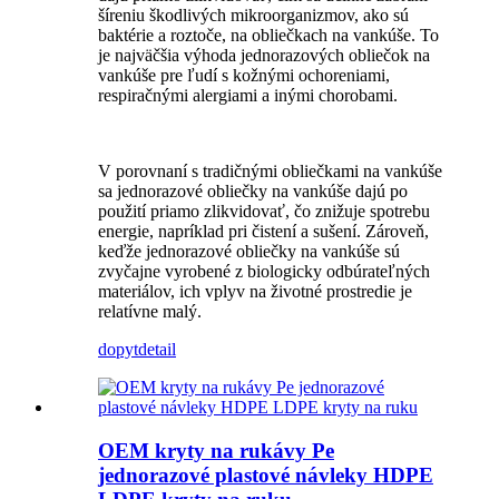
šíreniu škodlivých mikroorganizmov, ako sú
baktérie a roztoče, na obliečkach na vankúše. To
je najväčšia výhoda jednorazových obliečok na
vankúše pre ľudí s kožnými ochoreniami,
respiračnými alergiami a inými chorobami.
V porovnaní s tradičnými obliečkami na vankúše
sa jednorazové obliečky na vankúše dajú po
použití priamo zlikvidovať, čo znižuje spotrebu
energie, napríklad pri čistení a sušení. Zároveň,
keďže jednorazové obliečky na vankúše sú
zvyčajne vyrobené z biologicky odbúrateľných
materiálov, ich vplyv na životné prostredie je
relatívne malý.
dopyt
detail
OEM kryty na rukávy Pe
jednorazové plastové návleky HDPE