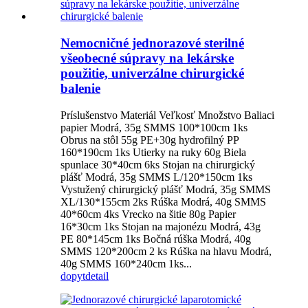
Nemocničné jednorazové sterilné
všeobecné súpravy na lekárske
použitie, univerzálne chirurgické
balenie
Príslušenstvo Materiál Veľkosť Množstvo Baliaci
papier Modrá, 35g SMMS 100*100cm 1ks
Obrus na stôl 55g PE+30g hydrofilný PP
160*190cm 1ks Utierky na ruky 60g Biela
spunlace 30*40cm 6ks Stojan na chirurgický
plášť Modrá, 35g SMMS L/120*150cm 1ks
Vystužený chirurgický plášť Modrá, 35g SMMS
XL/130*155cm 2ks Rúška Modrá, 40g SMMS
40*60cm 4ks Vrecko na šitie 80g Papier
16*30cm 1ks Stojan na majonézu Modrá, 43g
PE 80*145cm 1ks Bočná rúška Modrá, 40g
SMMS 120*200cm 2 ks Rúška na hlavu Modrá,
40g SMMS 160*240cm 1ks...
dopyt
detail