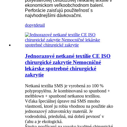
polyesterovej celulózovej netkanej textílie v
ekonomickom veľkoobchodnom balení.
Perforácie zaisťujú použiteľnosť s
najvhodnejšími dávkovačmi.
dopyt
detail
Jednorazové netkané textílie CE ISO
chirurgické zakrytie Nemocničné
lekárske spotrebné chirurgické
zakrytie
Netkaná textília SMS je vyrobená zo 100 %
polypropylénu. Je kombinovaná so spunbond +
meltblown + spunbond netkanou textíliou.
Vďaka špeciálnej úprave má SMS mnoho
vlastností, ktoré ju robia vhodnou na použitie ako
jednorazový zdravotnícky materiál. Je
vodeodolná, priedušná, má dobrú pevnosť v
ťahu a je ekologická.
Široko používaný na vysoko kvalitné chirurgické