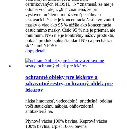
certifikovaných NIOSH. „N“ znamená, že nie je
odolná voči oleju. „95“ znamená, že pri
vystavení určitému množstvu špeciálnych
testovacích častíc je koncentrácia častíc vo vnútri
masky o viac ako 95 % nižšia ako koncentrácia
častíc mimo masky. Číslo 95 % nie je priemer, ale
minimum. N95 nie je konkrétny názov produktu,
pokiaľ produkt spĺňa štandard N95 a prechádza
skúškami NIOSH...
dopyt
detail
ochranné obleky pre lekárov a
zdravotné sestry, ochranný oblek pre
lekárov
nízka hmotnosť, vodeodolná, priedušná, odolná
voči statickému náboju, ohňovzdorná,
antibakteriálna.
Plynová väzba 100% bavlna, Keprová väzba
100% bavlna, Úplet 100% bavlna