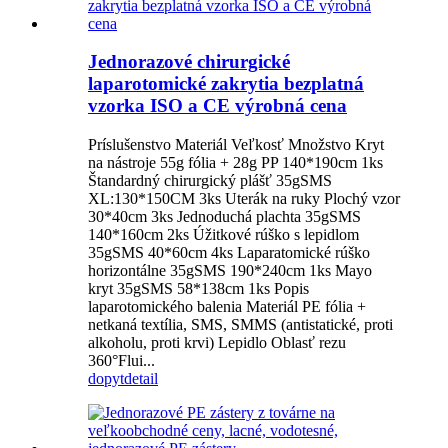
Jednorazové chirurgické
laparotomické zakrytia bezplatná
vzorka ISO a CE výrobná cena
Príslušenstvo Materiál Veľkosť Množstvo Kryt
na nástroje 55g fólia + 28g PP 140*190cm 1ks
Štandardný chirurgický plášť 35gSMS
XL:130*150CM 3ks Uterák na ruky Plochý vzor
30*40cm 3ks Jednoduchá plachta 35gSMS
140*160cm 2ks Úžitkové rúško s lepidlom
35gSMS 40*60cm 4ks Laparatomické rúško
horizontálne 35gSMS 190*240cm 1ks Mayo
kryt 35gSMS 58*138cm 1ks Popis
laparotomického balenia Materiál PE fólia +
netkaná textília, SMS, SMMS (antistatické, proti
alkoholu, proti krvi) Lepidlo Oblasť rezu
360°Flui...
dopyt
detail