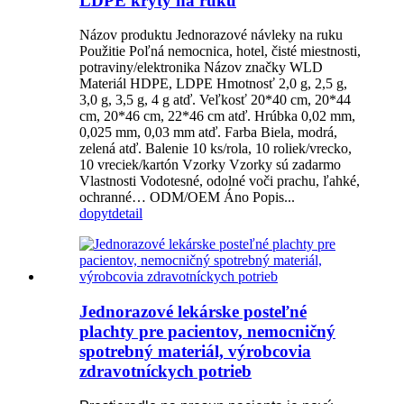
LDPE kryty na ruku
Názov produktu Jednorazové návleky na ruku
Použitie Poľná nemocnica, hotel, čisté miestnosti,
potraviny/elektronika Názov značky WLD
Materiál HDPE, LDPE Hmotnosť 2,0 g, 2,5 g,
3,0 g, 3,5 g, 4 g atď. Veľkosť 20*40 cm, 20*44
cm, 20*46 cm, 22*46 cm atď. Hrúbka 0,02 mm,
0,025 mm, 0,03 mm atď. Farba Biela, modrá,
zelená atď. Balenie 10 ks/rola, 10 roliek/vrecko,
10 vreciek/kartón Vzorky Vzorky sú zadarmo
Vlastnosti Vodotesné, odolné voči prachu, ľahké,
ochranné… ODM/OEM Áno Popis...
dopyt
detail
Jednorazové lekárske posteľné
plachty pre pacientov, nemocničný
spotrebný materiál, výrobcovia
zdravotníckych potrieb