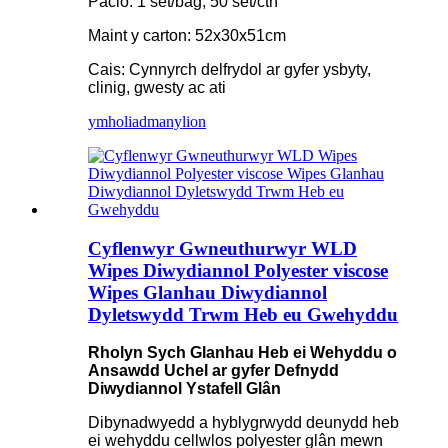
Pacio: 1 set/bag, 50 set/ctn
Maint y carton: 52x30x51cm
Cais: Cynnyrch delfrydol ar gyfer ysbyty,
clinig, gwesty ac ati
ymholiad
manylion
Cyflenwyr Gwneuthurwyr WLD
Wipes Diwydiannol Polyester viscose
Wipes Glanhau Diwydiannol
Dyletswydd Trwm Heb eu Gwehyddu
Rholyn Sych Glanhau Heb ei Wehyddu o
Ansawdd Uchel ar gyfer Defnydd
Diwydiannol Ystafell Glân
Dibynadwyedd a hyblygrwydd deunydd heb
ei wehyddu cellwlos polyester glân mewn