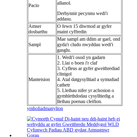
allanol.
Pacio
Derbynnir pecynnu wedi'i
addasu.
Amser
O fewn 15 diwrnod ar gyfer
dosbarthu
maint cyffredin
Mae sampl am ddim ar gael, ond
Sampl
gyda'r cludo nwyddau wedi'i
gasglu.
1. Wedi'i osod yn gadarn
2. Llai o boen i'r claf
3. Cyfleus ar gyfer gweithrediad
clinigol
Manteision
4. Atal datgysylltiad a symudiad
cathetr
5. Lleihau nifer yr achosion o
gymhlethdodau cysylltiedig a
lleihau poenau cleifion.
ymholiad
manylion