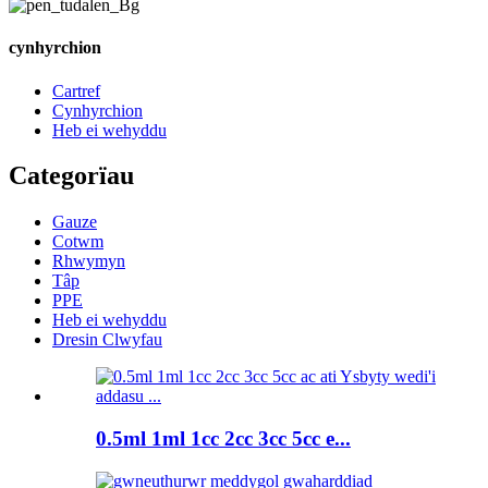
cynhyrchion
Cartref
Cynhyrchion
Heb ei wehyddu
Categorïau
Gauze
Cotwm
Rhwymyn
Tâp
PPE
Heb ei wehyddu
Dresin Clwyfau
0.5ml 1ml 1cc 2cc 3cc 5cc e...