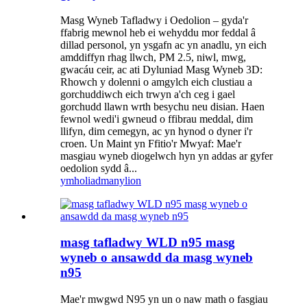
Masg Wyneb Tafladwy i Oedolion – gyda'r
ffabrig mewnol heb ei wehyddu mor feddal â
dillad personol, yn ysgafn ac yn anadlu, yn eich
amddiffyn rhag llwch, PM 2.5, niwl, mwg,
gwacáu ceir, ac ati Dyluniad Masg Wyneb 3D:
Rhowch y dolenni o amgylch eich clustiau a
gorchuddiwch eich trwyn a'ch ceg i gael
gorchudd llawn wrth besychu neu disian. Haen
fewnol wedi'i gwneud o ffibrau meddal, dim
llifyn, dim cemegyn, ac yn hynod o dyner i'r
croen. Un Maint yn Ffitio'r Mwyaf: Mae'r
masgiau wyneb diogelwch hyn yn addas ar gyfer
oedolion sydd â...
ymholiad
manylion
masg tafladwy WLD n95 masg
wyneb o ansawdd da masg wyneb
n95
Mae'r mwgwd N95 yn un o naw math o fasgiau