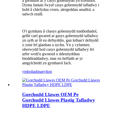
a gwiddon ar y casys gobennydd yn effeithiol.
Dyma fantais fwyaf casys gobennydd tafladwy i
bobl â chlefydau croen, alergeddau anadlol, a
salwch eraill.
O'i gymharu â chasys gobennydd traddodiadol,
gellir cael gwared ar gasys gobennydd tafladwy
yn syth ar ôl eu defnyddio, gan leihau'r defnydd
o ynni fel glanhau a sychu. Yn y cyfamser,
oherwydd bod casys gobennydd tafladwy fel
arfer wedi'u gwneud o ddeunyddiau
bioddiraddadwy, mae eu heffaith ar yr
amgylchedd yn gymharol fach.
ymholiad
manylion
Gorchudd Llawes OEM Pe
Gorchudd Llawes Plastig Tafladwy
HDPE LDPE