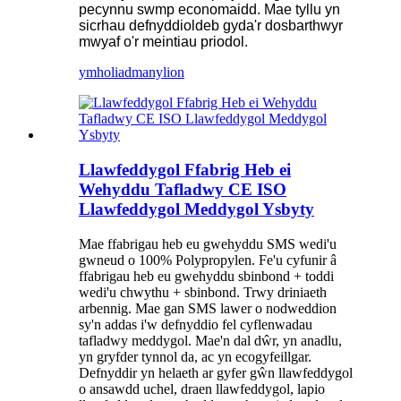
pecynnu swmp economaidd. Mae tyllu yn
sicrhau defnyddioldeb gyda'r dosbarthwyr
mwyaf o'r meintiau priodol.
ymholiad
manylion
Llawfeddygol Ffabrig Heb ei
Wehyddu Tafladwy CE ISO
Llawfeddygol Meddygol Ysbyty
Mae ffabrigau heb eu gwehyddu SMS wedi'u
gwneud o 100% Polypropylen. Fe'u cyfunir â
ffabrigau heb eu gwehyddu sbinbond + toddi
wedi'u chwythu + sbinbond. Trwy driniaeth
arbennig. Mae gan SMS lawer o nodweddion
sy'n addas i'w defnyddio fel cyflenwadau
tafladwy meddygol. Mae'n dal dŵr, yn anadlu,
yn gryfder tynnol da, ac yn ecogyfeillgar.
Defnyddir yn helaeth ar gyfer gŵn llawfeddygol
o ansawdd uchel, draen llawfeddygol, lapio