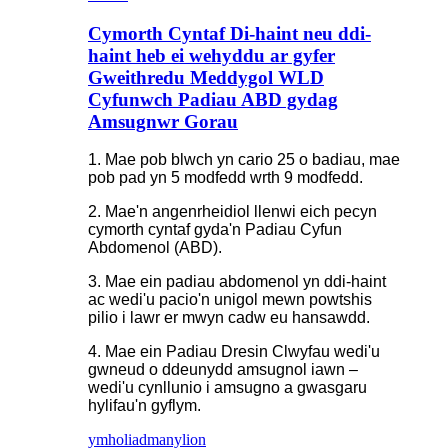
Cymorth Cyntaf Di-haint neu ddi-
haint heb ei wehyddu ar gyfer
Gweithredu Meddygol WLD
Cyfunwch Padiau ABD gydag
Amsugnwr Gorau
1. Mae pob blwch yn cario 25 o badiau, mae
pob pad yn 5 modfedd wrth 9 modfedd.
2. Mae'n angenrheidiol llenwi eich pecyn
cymorth cyntaf gyda'n Padiau Cyfun
Abdomenol (ABD).
3. Mae ein padiau abdomenol yn ddi-haint
ac wedi'u pacio'n unigol mewn powtshis
pilio i lawr er mwyn cadw eu hansawdd.
4. Mae ein Padiau Dresin Clwyfau wedi'u
gwneud o ddeunydd amsugnol iawn –
wedi'u cynllunio i amsugno a gwasgaru
hylifau'n gyflym.
ymholiad
manylion