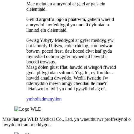
Mae meintiau amrywiol ar gael ar gais ein
cleientiaid.
Gellid argraffu logo a phatrwm, gallem wneud
amrywiol lawfeddygol yn unol â dyluniad a
lluniad ein cleientiaid.
Gwisg Ysbyty Meddygol ar gyfer meddyg yw
cot labordy Unisex, coler rhiciog, cau pedwar
botwm. poced frest, dau boced clwt isaf gyda
mynediad ochr ar gyfer mynediad hawdd i
bocedi trowsus.
Masg dolen glust fflat, hawdd ei wisgo/i ffwrdd
gyda phlygiadau safonol. Ysgafn, cyfforddus a
hawdd anadlu drwyddo. Wedi'i fwriadu i'w
ddefnyddio mewn amgylcheddau lle mae'r
lleiafswm o hylif yn dod i gysylltiad ag ef.
ymholiad
manylion
Mae Jiangsu WLD Medical Co., Ltd. yn wneuthurwr proffesiynol o
nwyddau traul meddygol.