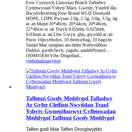
Enw Cynnyrch Llawesau Braich Tafladwy
Cymhwysiad Ysbyty Maes, Gwesty, Ystafell lân,
Bwyd/electronig Enw Brand WLD Deunydd
HDPE, LDPE Pwysau 2.0g, 2.5g, 3.0g, 3.5g, 4g
ac ati Maint 20*40cm, 20*44cm, 20*46cm,
22*46cm ac ati Trwch 0.02mm, 0.025mm,
0.03mm ac ati Lliw Gwyn, glas, gwyrdd ac ati
Pacio 10pcs/rholyn, 10 rholyn/bag, 10 bag/ctn
Sampl Mae samplau am ddim Nodweddion
Diddos, gwrth-lwch, ysgafn, amddiffynnol…
ODM/OEM Ydw Disgrifiad...
ymholiad
manylion
Taflenni Gwely Meddygol Tafladwy
Ar Gyfer Cleifion Nwyddau Traul
Ysbyty Gwneuthurwyr Cyflenwadau
Meddygol Taflenni Gwely Meddygol
Taflen godi Mae Taflen Drosglwyddo