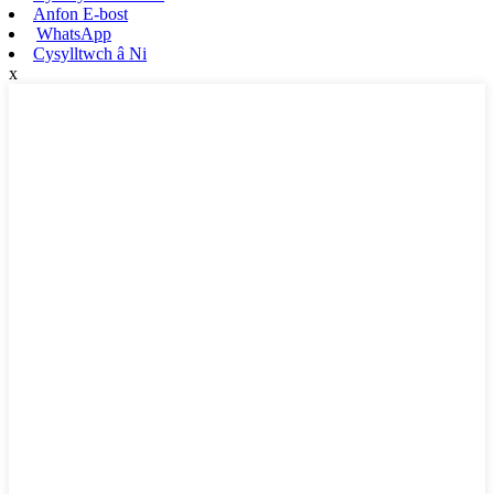
Anfon E-bost
WhatsApp
Cysylltwch â Ni
x