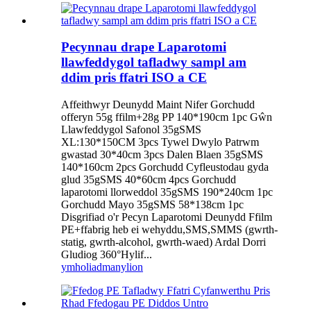
Pecynnau drape Laparotomi
llawfeddygol tafladwy sampl am
ddim pris ffatri ISO a CE
Affeithwyr Deunydd Maint Nifer Gorchudd
offeryn 55g ffilm+28g PP 140*190cm 1pc Gŵn
Llawfeddygol Safonol 35gSMS
XL:130*150CM 3pcs Tywel Dwylo Patrwm
gwastad 30*40cm 3pcs Dalen Blaen 35gSMS
140*160cm 2pcs Gorchudd Cyfleustodau gyda
glud 35gSMS 40*60cm 4pcs Gorchudd
laparotomi llorweddol 35gSMS 190*240cm 1pc
Gorchudd Mayo 35gSMS 58*138cm 1pc
Disgrifiad o'r Pecyn Laparotomi Deunydd Ffilm
PE+ffabrig heb ei wehyddu,SMS,SMMS (gwrth-
statig, gwrth-alcohol, gwrth-waed) Ardal Dorri
Gludiog 360°Hylif...
ymholiad
manylion