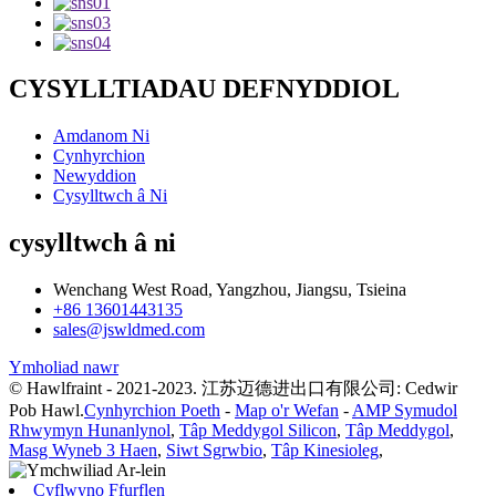
CYSYLLTIADAU DEFNYDDIOL
Amdanom Ni
Cynhyrchion
Newyddion
Cysylltwch â Ni
cysylltwch â ni
Wenchang West Road, Yangzhou, Jiangsu, Tsieina
+86 13601443135
sales@jswldmed.com
Ymholiad nawr
© Hawlfraint - 2021-2023. 江苏迈德进出口有限公司: Cedwir
Pob Hawl.
Cynhyrchion Poeth
-
Map o'r Wefan
-
AMP Symudol
Rhwymyn Hunanlynol
,
Tâp Meddygol Silicon
,
Tâp Meddygol
,
Masg Wyneb 3 Haen
,
Siwt Sgrwbio
,
Tâp Kinesioleg
,
Cyflwyno Ffurflen