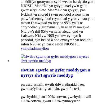
amddiffyn gronynnau sydd wedi'u hardystio gan
NIOSH. Mae “N” yn golygu nad yw'n gallu
gwrthsefyll olew. Mae “95″ yn golygu, pan
fyddant yn agored i swm penodol o ronynnau
prawf arbennig, bod crynodiad y gronynnau y tu
mewn i'r mwgwd yn fwy na 95% yn is na
chrynodiad y gronynnau y tu allan i'r mwgwd.
Nid yw'r rhif 95% yn gyfartaledd, ond yn
isafswm. Nid yw N95 yn enw cynnyrch
penodol, cyn belled â bod cynnyrch yn bodloni
safon N95 ac yn pasio safon NIOSH ...
ymholiad
manylion
siwtiau sgwrio ar gyfer meddygon a
nyrsys siwt sgwrio meddyg
pwysau ysgafn, gwrth-ddŵr, athraidd i aer,
gwrthsefyll statig, atal tân, gwrthfacteria.
gwehyddu plian 100% cotwm, gwehyddu twill
100% cotwm, gwau 100% cynhwysedd