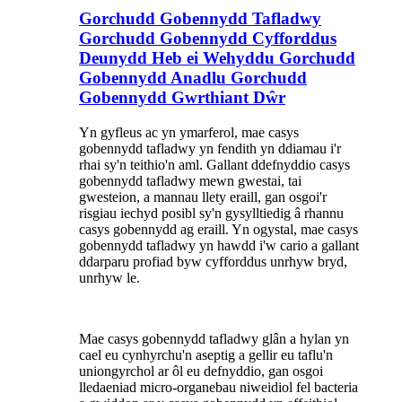
Gorchudd Gobennydd Tafladwy
Gorchudd Gobennydd Cyfforddus
Deunydd Heb ei Wehyddu Gorchudd
Gobennydd Anadlu Gorchudd
Gobennydd Gwrthiant Dŵr
Yn gyfleus ac yn ymarferol, mae casys
gobennydd tafladwy yn fendith yn ddiamau i'r
rhai sy'n teithio'n aml. Gallant ddefnyddio casys
gobennydd tafladwy mewn gwestai, tai
gwesteion, a mannau llety eraill, gan osgoi'r
risgiau iechyd posibl sy'n gysylltiedig â rhannu
casys gobennydd ag eraill. Yn ogystal, mae casys
gobennydd tafladwy yn hawdd i'w cario a gallant
ddarparu profiad byw cyfforddus unrhyw bryd,
unrhyw le.
Mae casys gobennydd tafladwy glân a hylan yn
cael eu cynhyrchu'n aseptig a gellir eu taflu'n
uniongyrchol ar ôl eu defnyddio, gan osgoi
lledaeniad micro-organebau niweidiol fel bacteria