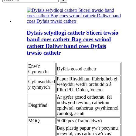
Dyfais sefydlogi cathetr Sticeri trwsio
band coes cathetr Bag coes wrinol
cathetr Daliwr band coes Dyfais
trwsio cathetr
Enw'r
Dyfais gosod cathetr
Cynnyrch
Papur Rhyddhau, ffabrig heb ei
Cyfansoddiad
wehyddu wedi'i orchuddio â
y cynnyrch
ffilm PU, Dolen, Velcro
Ar gyfer gosod cathetrau, fel
nodwydd fewnol, cathetrau
Disgrifiad
epidwral, cathetrau gwythiennol
canolog, ac ati
MOQ
5000 pcs (Trafodadwy)
Bag plastig papur yw'r pecynnu
mewnol, cas carton yw'r cas