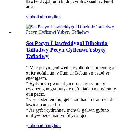
llawfeddygol, gorchudd, cymhwysiad trydanol
ac ati.
ymholiad
manylion
Set Pecyn Llawfeddygol Diheintio
Tafladwy Pecyn Cyflenwi Ysbyty
Tafladwy
* Mae pecyn geni wedi'i gynllunio'n arbennig ar
gyfer gofalu am y Fam a'r Baban yn ystod yr
enedigaeth.
* Rydym yn gwneud yn unol â gofynion y
cwsmer, gan gynnwys y cyfuniadau manylion, y
dull pacio.
* Gyda sterileiddio, gellir sicrhau'r effaith yn dda
iawn am amser hir.
* Ar gyfer cydrannau manwl, gallwn gyfuno
unrhyw becynnau yn ôl yr angen
ymholiad
manylion