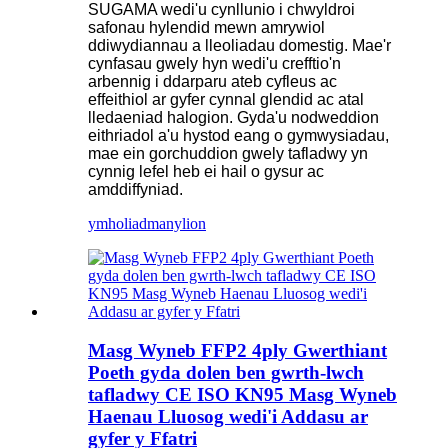
SUGAMA wedi'u cynllunio i chwyldroi
safonau hylendid mewn amrywiol
ddiwydiannau a lleoliadau domestig. Mae'r
cynfasau gwely hyn wedi'u crefftio'n
arbennig i ddarparu ateb cyfleus ac
effeithiol ar gyfer cynnal glendid ac atal
lledaeniad halogion. Gyda'u nodweddion
eithriadol a'u hystod eang o gymwysiadau,
mae ein gorchuddion gwely tafladwy yn
cynnig lefel heb ei hail o gysur ac
amddiffyniad.
ymholiad
manylion
Masg Wyneb FFP2 4ply Gwerthiant
Poeth gyda dolen ben gwrth-lwch
tafladwy CE ISO KN95 Masg Wyneb
Haenau Lluosog wedi'i Addasu ar
gyfer y Ffatri