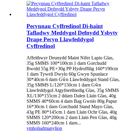
Pecynnau Cyffredinol Di-haint
Tafladwy Meddygol Defnydd Ysbyty
Drape Pecyn Llawfeddygol
Cyffredinol
Affeithwyr Deunydd Maint Nifer Lapio Glas,
35g SMMS 100*100cm 1 darn Gorchudd
Bwrdd 55g PE+30g PP Hydroffilig 160*190cm
1 darn Tyweli Dwylo 60g Gwyn Spunlace
30*40cm 6 darn Gŵn Llawfeddygol Stand Glas,
35g SMMS L/120*150cm 1 darn Gŵn
Llawfeddygol Atgyfnerthiedig Glas, 35g SMMS
XL/130*155cm 2 ddarn Dalen Llain Glas, 40g
SMMS 40*60cm 4 darn Bag Gwnïo 80g Papur
16*30cm 1 darn Gorchudd Stand Mayo Glas,
43g PE 80*145cm 1 darn Llain Ochr Glas, 40g
SMMS 120*200cm 2 darn Llain Pen Glas, 40g
SMMS 160*240cm 1 darn...
ymholiad
manylion