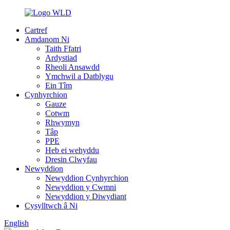
Cartref
Amdanom Ni
Taith Ffatri
Ardystiad
Rheoli Ansawdd
Ymchwil a Datblygu
Ein Tîm
Cynhyrchion
Gauze
Cotwm
Rhwymyn
Tâp
PPE
Heb ei wehyddu
Dresin Clwyfau
Newyddion
Newyddion Cynhyrchion
Newyddion y Cwmni
Newyddion y Diwydiant
Cysylltwch â Ni
English