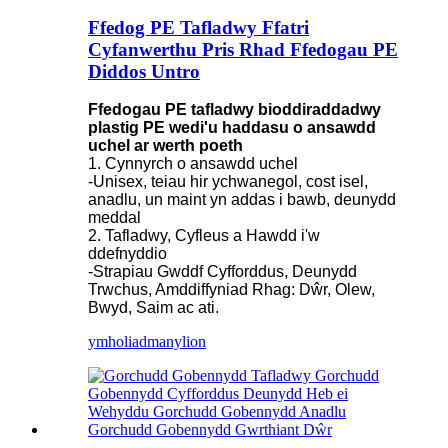
Ffedog PE Tafladwy Ffatri
Cyfanwerthu Pris Rhad Ffedogau PE
Diddos Untro
Ffedogau PE tafladwy bioddiraddadwy
plastig PE wedi'u haddasu o ansawdd
uchel ar werth poeth
1. Cynnyrch o ansawdd uchel
-Unisex, teiau hir ychwanegol, cost isel,
anadlu, un maint yn addas i bawb, deunydd
meddal
2. Tafladwy, Cyfleus a Hawdd i'w
ddefnyddio
-Strapiau Gwddf Cyfforddus, Deunydd
Trwchus, Amddiffyniad Rhag: Dŵr, Olew,
Bwyd, Saim ac ati.
ymholiad
manylion