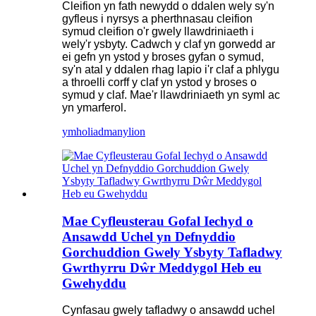
Cleifion yn fath newydd o ddalen wely sy'n
gyfleus i nyrsys a pherthnasau cleifion
symud cleifion o'r gwely llawdriniaeth i
wely'r ysbyty. Cadwch y claf yn gorwedd ar
ei gefn yn ystod y broses gyfan o symud,
sy'n atal y ddalen rhag lapio i'r claf a phlygu
a throelli corff y claf yn ystod y broses o
symud y claf. Mae'r llawdriniaeth yn syml ac
yn ymarferol.
ymholiad
manylion
Mae Cyfleusterau Gofal Iechyd o
Ansawdd Uchel yn Defnyddio
Gorchuddion Gwely Ysbyty Tafladwy
Gwrthyrru Dŵr Meddygol Heb eu
Gwehyddu
Cynfasau gwely tafladwy o ansawdd uchel