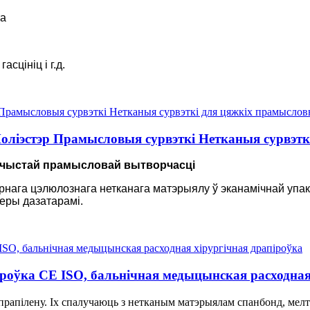
та
асцініц і г.д.
іэстэр Прамысловыя сурвэткі Нетканыя сурвэтк
 чыстай прамысловай вытворчасці
ірнага цэлюлознага нетканага матэрыялу ў эканамічнай упа
еры дазатарамі.
іроўка CE ISO, бальнічная медыцынская расходная
апілену. Іх спалучаюць з нетканым матэрыялам спанбонд, мелт