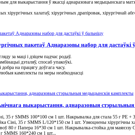
тным для выкарыстання ў якасці аднаразовага медыцынскага мат
хірургічных халатаў, хірургічных драпіровак, хірургічнай абго
ургічных пакетаў Аднаразовы набор для дастаўкі ў
яду за маці і дзіцем падчас родаў.
мбінацыі дэталяў, спосаб упакоўкі.
 добра на працягу доўгага часу.
 любыя камплекты па меры неабходнасці
льнічнага выкарыстання, аднаразовыя стэрыльны
 35 г SMMS 100*100 см 1 шт. Накрывалка для стала 55 г PE + 30 
йка Сіні, 35 г SMMS L/120*150 см 1 шт. Узмоцнены хірургічны х
воў 80 г Папера 16*30 см 1 шт. Накрывалка-стойка для маянэзу Сін
 г SMMS 160*240 см 1 шт...