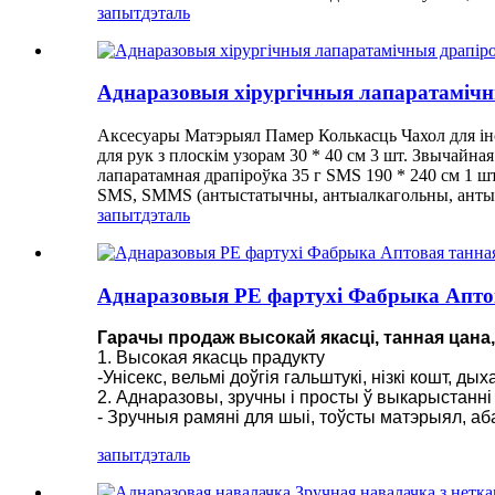
запыт
дэталь
Аднаразовыя хірургічныя лапаратамічны
Аксесуары Матэрыял Памер Колькасць Чахол для інст
для рук з плоскім узорам 30 * 40 см 3 шт. Звычайная
лапаратамная драпіроўка 35 г SMS 190 * 240 см 1 
SMS, SMMS (антыстатычны, антыалкагольны, антык
запыт
дэталь
Аднаразовыя PE фартухі Фабрыка Аптов
Гарачы продаж высокай якасці, танная цан
1. Высокая якасць прадукту
-Унісекс, вельмі доўгія гальштукі, нізкі кошт, 
2. Аднаразовы, зручны і просты ў выкарыстанні
- Зручныя рамяні для шыі, тоўсты матэрыял, абар
запыт
дэталь