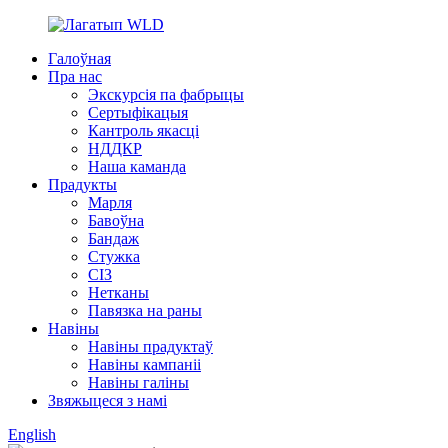
Галоўная
Пра нас
Экскурсія па фабрыцы
Сертыфікацыя
Кантроль якасці
НДДКР
Наша каманда
Прадукты
Марля
Бавоўна
Бандаж
Стужка
СІЗ
Нетканы
Павязка на раны
Навіны
Навіны прадуктаў
Навіны кампаніі
Навіны галіны
Звяжыцеся з намі
English