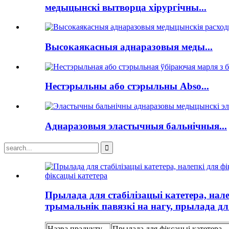
медыцынскі вытворца хірургічны...
Высокаякасныя аднаразовыя меды...
Нестэрыльны або стэрыльны Abso...
Аднаразовыя эластычныя бальнічныя...
Прылада для стабілізацыі катетера, нале
трымальнік павязкі на нагу, прылада дл
Назва прадукту
Прылада для фіксацыі катетера