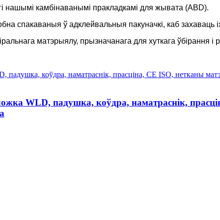
гі нашымі камбінаванымі пракладкамі для жывата (ABD).
бна спакаваныя ў адклейвальныя пакуначкі, каб захаваць іх
ральнага матэрыялу, прызначанага для хуткага ўбірання і 
ожка WLD, падушка, коўдра, наматраснік, прасці
а