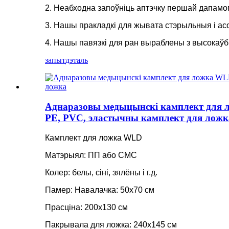
2. Неабходна запоўніць аптэчку першай дапамо
3. Нашы пракладкі для жывата стэрыльныя і асо
4. Нашы павязкі для ран выраблены з высокаўбі
запыт
дэталь
Аднаразовы медыцынскі камплект для л
PE, PVC, эластычны камплект для ложк
Камплект для ложка WLD
Матэрыял: ПП або СМС
Колер: белы, сіні, зялёны і г.д.
Памер: Навалачка: 50x70 см
Прасціна: 200x130 см
Пакрывала для ложка: 240x145 см