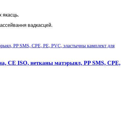
 якасць.
рассейвання вадкасцей.
на, CE ISO, нетканы матэрыял, PP SMS, CPE,