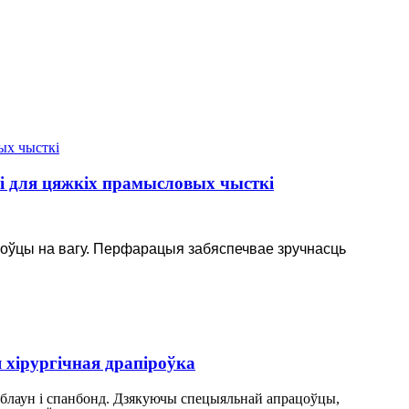
і для цяжкіх прамысловых чысткі
коўцы на вагу. Перфарацыя забяспечвае зручнасць
 хірургічная драпіроўка
блаун і спанбонд. Дзякуючы спецыяльнай апрацоўцы,