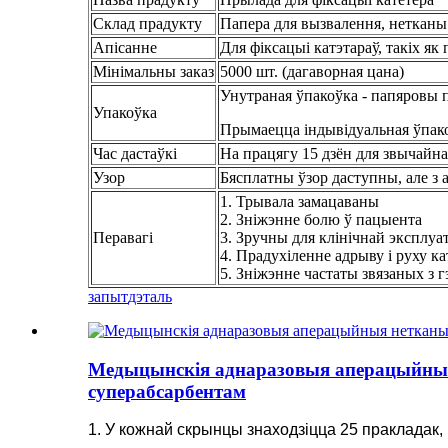
Склад прадукту
Папера для вызвалення, нетканы 
Апісанне
Для фіксацыі катэтараў, такіх як
Мінімальны заказ
5000 шт. (дагаворная цана)
Унутраная ўпакоўка - папяровы 
Упакоўка
Прымаецца індывідуальная ўпак
Час дастаўкі
На працягу 15 дзён для звычайн
Узор
Бясплатны ўзор даступны, але з а
1. Трывала замацаваны
2. Зніжэнне болю ў пацыента
Перавагі
3. Зручны для клінічнай эксплуа
4. Прадухіленне адрыву і руху ка
5. Зніжэнне частаты звязаных з
запыт
дэталь
Медыцынскія аднаразовыя аперацыйныя
суперабсарбентам
1. У кожнай скрынцы знаходзіцца 25 пракладак, 