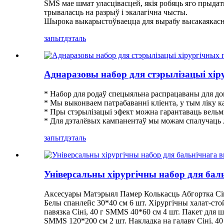
SMS мае шмат уласцівасцей, якія робяць яго прыда
трываласць на разрыў і экалагічна чысты.
Шырока выкарыстоўваецца для вырабу высакаякасных 
запыт
дэталь
Аднаразовы набор для стэрылізацыі хір
* Набор для родаў спецыяльна распрацаваны для догл
* Мы выконваем патрабаванні кліента, у тым ліку ка
* Пры стэрылізацыі эфект можна гарантаваць вельмі
* Для дэталёвых кампанентаў мы можам спалучаць
запыт
дэталь
Універсальны хірургічны набор для ба
Аксесуары Матэрыял Памер Колькасць Абгортка Сіні,
Белы спанлейс 30*40 см 6 шт. Хірургічны халат-сто
павязка Сіні, 40 г SMMS 40*60 см 4 шт. Пакет для ш
SMMS 120*200 см 2 шт. Накладка на галаву Сіні, 40