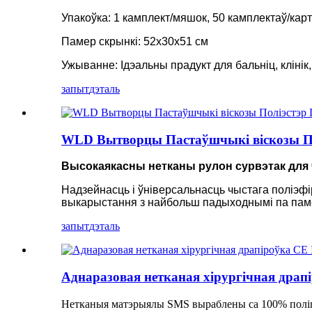
Упакоўка: 1 камплект/мяшок, 50 камплектаў/кар
Памер скрынкі: 52x30x51 см
Ужыванне: Ідэальны прадукт для бальніц, клінік, г
запыт
дэталь
WLD Вытворцы Пастаўшчыкі віскозы Пол
Высокаякасны нетканы рулон сурвэтак для
Надзейнасць і ўніверсальнасць чыстага поліэф
выкарыстання з найбольш падыходнымі па пам
запыт
дэталь
Аднаразовая нетканая хірургічная драп
Нетканыя матэрыялы SMS выраблены са 100% поліпр