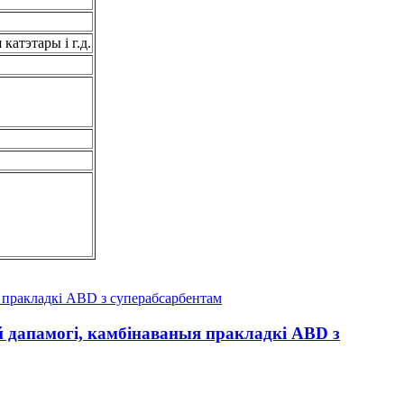
катэтары і г.д.
дапамогі, камбінаваныя пракладкі ABD з