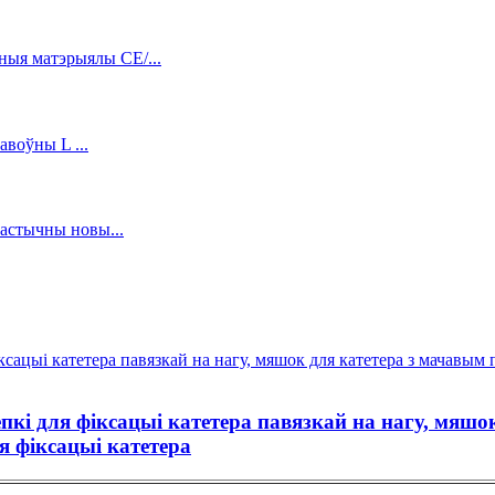
пкі для фіксацыі катетера павязкай на нагу, мяшо
я фіксацыі катетера