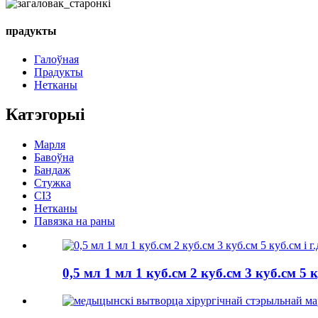
прадукты
Галоўная
Прадукты
Нетканы
Катэгорыі
Марля
Бавоўна
Бандаж
Стужка
СІЗ
Нетканы
Павязка на раны
0,5 мл 1 мл 1 куб.см 2 куб.см 3 куб.см 5 к