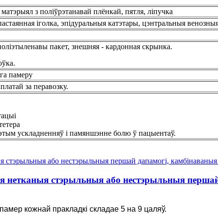
матэрыял з поліўрэтанавай плёнкай, пятля, ліпучка
 пастаянная іголка, эпідуральныя катэтары, цэнтральныя венозныя 
поліэтыленавы пакет, знешняя - кардонная скрынка.
оўка.
ага памеру
платай за перавозку.
тацыі
тетера
 гэтым ускладненняў і памяншэнне болю ў пацыентаў.
 нетканыя стэрыльныя або нестэрыльныя першай 
памер кожнай пракладкі складае 5 на 9 цаляў.