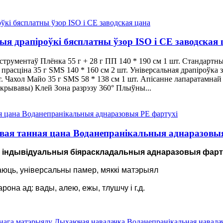
я драпіроўкі бясплатны ўзор ISO і CE заводская 
рументаў Плёнка 55 г + 28 г ПП 140 * 190 см 1 шт. Стандартны 
 прасціна 35 г SMS 140 * 160 см 2 шт. Універсальная драпіроўка 
шт. Чахол Майо 35 г SMS 58 * 138 см 1 шт. Апісанне лапаратамн
рывавы) Клей Зона разрэзу 360° Плыўны...
ая танная цана Воданепранікальныя аднаразовыя
а, індывідуальныя біяраскладальныя аднаразовыя фарт
дыхаюць, універсальны памер, мяккі матэрыял
она ад: вады, алею, ежы, тлушчу і г.д.