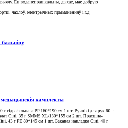
эрыялу. Ён воданепранікальны, дыхае, мае добрую
рткі, чахлоў, электрычных прымяненняў і г.д.
 бальніцу
я медыцынскія камплекты
г гідрафільнага PP 160*190 см 1 шт. Ручнікі для рук 60 г
алат Сіні, 35 г SMMS XL/130*155 см 2 шт. Прасціна-
і, 43 г PE 80*145 см 1 шт. Бакавая накладка Сіні, 40 г