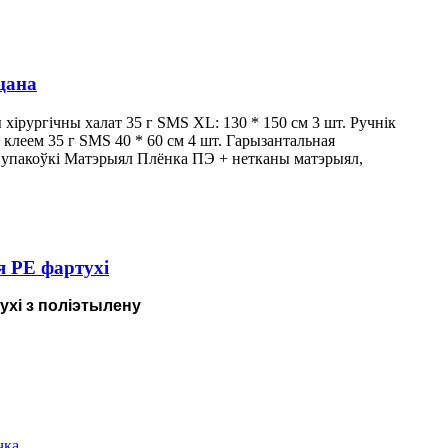
цана
хірургічны халат 35 г SMS XL: 130 * 150 см 3 шт. Ручнік
з клеем 35 г SMS 40 * 60 см 4 шт. Гарызантальная
ай упакоўкі Матэрыял Плёнка ПЭ + нетканы матэрыял,
 PE фартухі
ухі з поліэтылену