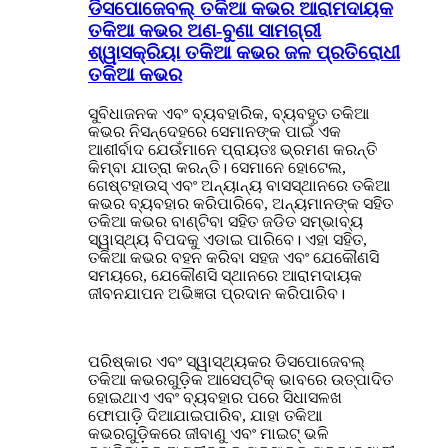
ଡିସପୋଜେବଲ୍ ତକିଆ କଭର ଆରାମଦାୟକ
ତକିଆ କଭର ଅଣ-ବୁଣା ସାମଗ୍ରୀ
ଶ୍ୱାସକ୍ରିୟା ତକିଆ କଭର ଜଳ ପ୍ରତିରୋଧୀ
ତକିଆ କଭର
ସୁବିଧାଜନକ ଏବଂ ବ୍ୟବହାରିକ, ବ୍ୟବହୃତ ତକିଆ
କଭର ନିସନ୍ଦେହରେ ସେମାନଙ୍କ ପାଇଁ ଏକ
ଆଶୀର୍ବାଦ ଯେଉଁମାନେ ପ୍ରାୟତଃ ଭ୍ରମଣ କରନ୍ତି
କିମ୍ବା ଯାତ୍ରା କରନ୍ତି। ସେମାନେ ହୋଟେଲ,
ଗେଷ୍ଟହାଉସ୍ ଏବଂ ଅନ୍ୟାନ୍ୟ ବାସସ୍ଥାନରେ ତକିଆ
କଭର ବ୍ୟବହାର କରିପାରିବେ, ଅନ୍ୟମାନଙ୍କ ସହିତ
ତକିଆ କଭର ବାଣ୍ଟିବା ସହିତ ଜଡିତ ସମ୍ଭାବ୍ୟ
ସ୍ୱାସ୍ଥ୍ୟ ବିପଦକୁ ଏଡାଇ ପାରିବେ। ଏହା ସହିତ,
ତକିଆ କଭର ବହନ କରିବା ସହଜ ଏବଂ ଯେକୌଣସି
ସମୟରେ, ଯେକୌଣସି ସ୍ଥାନରେ ଆରାମଦାୟକ
ଜୀବନଯାପନ ଅଭିଜ୍ଞତା ପ୍ରଦାନ କରିପାରିବ।
ପରିଷ୍କାର ଏବଂ ସ୍ୱାସ୍ଥ୍ୟକର ଡିସପୋଜେବଲ୍
ତକିଆ କଭରଗୁଡ଼ିକ ଆସେପ୍ଟିକ୍ ଭାବରେ ଉତ୍ପାଦିତ
ହୋଇଥାଏ ଏବଂ ବ୍ୟବହାର ପରେ ସିଧାସଳଖ
ଫୋପାଡ଼ି ଦିଆଯାଇପାରିବ, ଯାହା ତକିଆ
କଭରଗୁଡ଼ିକରେ ଜୀବାଣୁ ଏବଂ ମାଇଟ୍ ଭଳି