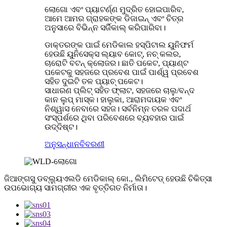
ଲୋଗୋ ଏବଂ ପ୍ୟାଟର୍ଣ୍ଣ ମୁଦ୍ରିତ ହୋଇପାରିବ,
ଆମେ ଆମର ଗ୍ରାହକଙ୍କ ଡିଜାଇନ୍ ଏବଂ ଚିତ୍ର
ଅନୁସାରେ ବିଭିନ୍ନ ସର୍ଜିକାଲ୍ କରିପାରିବା।
ଡାକ୍ତରଙ୍କ ପାଇଁ ମେଡିକାଲ ହସ୍ପିଟାଲ ୟୁନିଫର୍ମ
ହେଉଛି ୟୁନିସେକ୍ସ ଲ୍ୟାବ କୋଟ୍, ନଚ୍ କଲର,
ଚାରୋଟି ବଟନ୍ କ୍ଲୋଜର। ଛାତି ପକେଟ, ପ୍ୟାଣ୍ଟ
ପକେଟକୁ ସହଜରେ ପ୍ରବେଶ ପାଇଁ ପାର୍ଶ୍ୱ ପ୍ରବେଶ
ସହିତ ଦୁଇଟି ତଳ ପ୍ୟାଚ୍ ପକେଟ।
ସାଧାରଣ ପ୍ଲିଟ୍ ସହିତ ଫ୍ଲାଟ, ସହଜରେ ଚାଲୁ/ବନ୍ଦ
କାନ ଲୁପ୍ ମାସ୍କ। ହାଲୁକା, ଆରାମଦାୟକ ଏବଂ
ନିଶ୍ୱାସ ନେବାରେ ସହଜ। ସର୍ବନିମ୍ନ ତରଳ ପଦାର୍ଥ
ସଂସ୍ପର୍ଶରେ ଥିବା ପରିବେଶରେ ବ୍ୟବହାର ପାଇଁ
ଉଦ୍ଦିଷ୍ଟ।
ଅନୁସନ୍ଧାନ
ବିବରଣୀ
ଜିଆଙ୍ଗସୁ ଡବ୍ଲ୍ୟୁଏଲଡି ମେଡିକାଲ୍ କୋ., ଲିମିଟେଡ୍ ହେଉଛି ଚିକିତ୍ସା
ଉପଭୋଗ୍ୟ ସାମଗ୍ରୀର ଏକ ବୃତ୍ତିଗତ ନିର୍ମାତା।