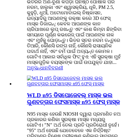
ଭିତରର ଅଣ-ବୁଣା କପଡ଼ା ଘନିଷ୍ଠ ପୋଷାକ ପରି
ନରମ, ହାଲୁକା ଏବଂ ଶ୍ୱାସକ୍ରିୟ, ଧୂଳି, PM 2.5,
କୁହୁଡ଼ି, ଧୂଆଁ, ଅଟୋମୋବାଇଲ୍ ନିଷ୍କାସନ,
ଇତ୍ୟାଦିରୁ ଆପଣଙ୍କୁ ରକ୍ଷା କରେ 3D ଫେସ୍
ମାସ୍କ ଡିଜାଇନ୍: କେବଳ ଆପଣଙ୍କ କାନ
ଚାରିପାଖରେ ଲୁପ୍ ରଖନ୍ତୁ ଏବଂ କାଶ କିମ୍ବା ଛିଙ୍କିବା
ସମୟରେ ପୂର୍ଣ୍ଣ କଭରେଜ୍ ପାଇଁ ଆପଣଙ୍କ ନାକ
ଏବଂ ମୁହଁକୁ ଘୋଡ଼ାନ୍ତୁ। ଭିତର ସ୍ତର ନରମ ତନ୍ତୁରେ
ତିଆରି, କୌଣସି ରଙ୍ଗ ନାହିଁ, କୌଣସି ରାସାୟନିକ
ପଦାର୍ଥ ନାହିଁ, ଏବଂ ଚର୍ମ ପାଇଁ ଅତ୍ୟନ୍ତ କୋମଳ।
ଗୋଟିଏ ଆକାର ସର୍ବାଧିକ ଫିଟ୍ ହୁଏ: ଏହି ସୁରକ୍ଷା ମୁହଁ
ମାସ୍କଗୁଡ଼ିକ ବୟସ୍କଙ୍କ ପାଇଁ ଉପଯୁକ୍ତ ଯାହା...
ଅନୁସନ୍ଧାନ
ବିବରଣୀ
WLD n95 ଡିସପୋଜେବଲ୍ ମାସ୍କ ଭଲ
ଗୁଣବତ୍ତାର ଫେସମାସ୍କ n95 ଫେସ୍ ମାସ୍କ
N95 ମାସ୍କ ହେଉଛି NIOSH ଦ୍ୱାରା ପ୍ରମାଣିତ ନଅ
ପ୍ରକାରର କଣିକା ସୁରକ୍ଷା ମାସ୍କ ମଧ୍ୟରୁ
ଗୋଟିଏ। "N" ଅର୍ଥ ତେଲ ପ୍ରତି ପ୍ରତିରୋଧୀ ନୁହେଁ।
"95" ଅର୍ଥ ହେଉଛି ଯେତେବେଳେ ଏକ ନିର୍ଦ୍ଦିଷ୍ଟ
ପରିମାଣର ବିଶେଷ ପରୀକ୍ଷଣ କଣିକାର ସାମ୍ନାରେ