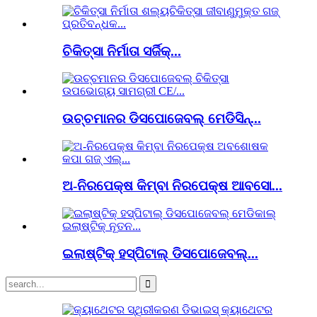
ଚିକିତ୍ସା ନିର୍ମାତା ସର୍ଜିକ୍...
ଉଚ୍ଚମାନର ଡିସପୋଜେବଲ୍ ମେଡିସିନ୍...
ଅ-ନିରପେକ୍ଷ କିମ୍ବା ନିରପେକ୍ଷ ଆବସୋ...
ଇଲାଷ୍ଟିକ୍ ହସ୍ପିଟାଲ୍ ଡିସପୋଜେବଲ୍...