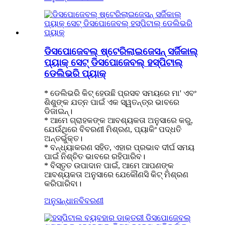
ଡିସପୋଜେବଲ୍ ଷ୍ଟେରିଲାଇଜେସନ୍ ସର୍ଜିକାଲ୍
ପ୍ୟାକ୍ ସେଟ୍ ଡିସପୋଜେବଲ୍ ହସ୍ପିଟାଲ୍
ଡେଲିଭରି ପ୍ୟାକ୍
* ଡେଲିଭରି କିଟ୍ ହେଉଛି ପ୍ରସବ ସମୟରେ ମା' ଏବଂ
ଶିଶୁଙ୍କ ଯତ୍ନ ପାଇଁ ଏକ ସ୍ୱତନ୍ତ୍ର ଭାବରେ
ଡିଜାଇନ୍।
* ଆମେ ଗ୍ରାହକଙ୍କ ଆବଶ୍ୟକତା ଅନୁସାରେ କରୁ,
ଯେଉଁଥିରେ ବିବରଣୀ ମିଶ୍ରଣ, ପ୍ୟାକିଂ ପଦ୍ଧତି
ଅନ୍ତର୍ଭୁକ୍ତ।
* ବନ୍ଧ୍ୟାକରଣ ସହିତ, ଏହାର ପ୍ରଭାବ ଦୀର୍ଘ ସମୟ
ପାଇଁ ନିଶ୍ଚିତ ଭାବରେ ରହିପାରିବ।
* ବିସ୍ତୃତ ଉପାଦାନ ପାଇଁ, ଆମେ ଆପଣଙ୍କ
ଆବଶ୍ୟକତା ଅନୁସାରେ ଯେକୌଣସି କିଟ୍ ମିଶ୍ରଣ
କରିପାରିବା।
ଅନୁସନ୍ଧାନ
ବିବରଣୀ