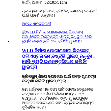
କାର୍ଟନ୍ ଆକାର: 52x30x51cm
ପ୍ରୟୋଗ: ହସ୍ପିଟାଲ, କ୍ଲିନିକ୍, ହୋଟେଲ୍ ଇତ୍ୟାଦି
ପାଇଁ ଆଦର୍ଶ ଉତ୍ପାଦ।
ଅନୁସନ୍ଧାନ
ବିବରଣୀ
WLD ନିର୍ମାତା ଯୋଗାଣକାରୀ ଭିସକୋସ୍
ପଲିଏଷ୍ଟର ଇଣ୍ଡଷ୍ଟ୍ରି ୱାଇପ୍ ନନ୍-ବୁଣା
ହେଭି ଡ୍ୟୁଟି ଇଣ୍ଡଷ୍ଟ୍ରିଆଲ୍ କ୍ଲିନିଂ
ୱାଇପ୍ସ
କ୍ଲିନରୁମ୍ ଶିଳ୍ପ ବ୍ୟବହାର ପାଇଁ ଉଚ୍ଚ ଗୁଣବତ୍ତା
ନନବୁଣା କ୍ଲିନିଂ ୱାଇପ୍ ରୋଲ୍
କମ ଖର୍ଚ୍ଚରେ ଏକ ସଫା ପଲିଏଷ୍ଟର ସେଲୁଲୋଜ
ନନବୁଣା ସାମଗ୍ରୀର ନିର୍ଭରଯୋଗ୍ୟତା ଏବଂ
ବହୁମୁଖୀତା। ପର୍ଫୋରେସନ୍ ସବୁଠାରୁ ଉପଯୁକ୍ତ
ଆକାରର ଡିସପେନ୍ସର ସହିତ ବ୍ୟବହାରଯୋଗ୍ୟତା
ସୁନିଶ୍ଚିତ କରେ।