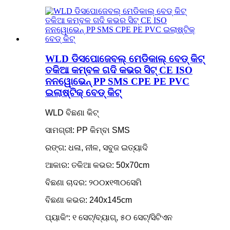
WLD ଡିସପୋଜେବଲ୍ ମେଡିକାଲ୍ ବେଡ୍ କିଟ୍
ତକିଆ କମ୍ବଳ ଗଦି କଭର ସିଟ୍ CE ISO
ନନୱୋଭେନ୍ PP SMS CPE PE PVC
ଇଲାଷ୍ଟିକ୍ ବେଡ୍ କିଟ୍
WLD ବିଛଣା କିଟ୍
ସାମଗ୍ରୀ: PP କିମ୍ବା SMS
ରଙ୍ଗ: ଧଳା, ନୀଳ, ସବୁଜ ଇତ୍ୟାଦି
ଆକାର: ତକିଆ କଭର: 50x70cm
ବିଛଣା ଚାଦର: ୨୦୦x୧୩୦ସେମି
ବିଛଣା କଭର: 240x145cm
ପ୍ୟାକିଂ: ୧ ସେଟ୍/ବ୍ୟାଗ୍, ୫୦ ସେଟ୍/ସିଟିଏନ