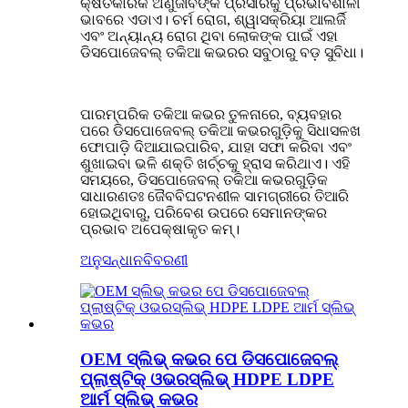
କ୍ଷତିକାରକ ଅଣୁଜୀବଙ୍କ ପ୍ରସାରକୁ ପ୍ରଭାବଶାଳୀ
ଭାବରେ ଏଡାଏ। ଚର୍ମ ରୋଗ, ଶ୍ୱାସକ୍ରିୟା ଆଲର୍ଜି
ଏବଂ ଅନ୍ୟାନ୍ୟ ରୋଗ ଥିବା ଲୋକଙ୍କ ପାଇଁ ଏହା
ଡିସପୋଜେବଲ୍ ତକିଆ କଭରର ସବୁଠାରୁ ବଡ଼ ସୁବିଧା।
ପାରମ୍ପରିକ ତକିଆ କଭର ତୁଳନାରେ, ବ୍ୟବହାର
ପରେ ଡିସପୋଜେବଲ୍ ତକିଆ କଭରଗୁଡ଼ିକୁ ସିଧାସଳଖ
ଫୋପାଡ଼ି ଦିଆଯାଇପାରିବ, ଯାହା ସଫା କରିବା ଏବଂ
ଶୁଖାଇବା ଭଳି ଶକ୍ତି ଖର୍ଚ୍ଚକୁ ହ୍ରାସ କରିଥାଏ। ଏହି
ସମୟରେ, ଡିସପୋଜେବଲ୍ ତକିଆ କଭରଗୁଡ଼ିକ
ସାଧାରଣତଃ ଜୈବବିଘଟନଶୀଳ ସାମଗ୍ରୀରେ ତିଆରି
ହୋଇଥିବାରୁ, ପରିବେଶ ଉପରେ ସେମାନଙ୍କର
ପ୍ରଭାବ ଅପେକ୍ଷାକୃତ କମ୍।
ଅନୁସନ୍ଧାନ
ବିବରଣୀ
OEM ସ୍ଲିଭ୍ କଭର ପେ ଡିସପୋଜେବଲ୍
ପ୍ଲାଷ୍ଟିକ୍ ଓଭରସ୍ଲିଭ୍ HDPE LDPE
ଆର୍ମ ସ୍ଲିଭ୍ କଭର