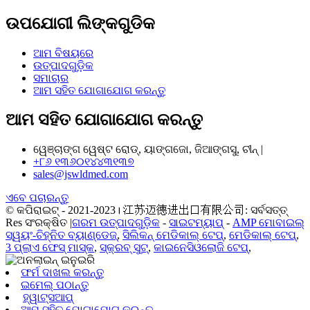
ଉପଯୋଗୀ ଲିଙ୍କଗୁଡିକ
ଆମ ବିଷୟରେ
ଉତ୍ପାଦଗୁଡ଼ିକ
ସମାଚାର
ଆମ ସହିତ ଯୋଗାଯୋଗ କରନ୍ତୁ
ଆମ ସହିତ ଯୋଗାଯୋଗ କରନ୍ତୁ
ୱେଞ୍ଚାଙ୍ଗ ୱେଷ୍ଟ ରୋଡ୍, ୟାଙ୍ଗଜୋ, ଜିଆଙ୍ଗସୁ, ଚୀନ୍ |
+୮୬ ୧୩୬୦୧୪୪୩୧୩୭
sales@jswldmed.com
ଏବେ ପଚାରନ୍ତୁ
© କପିରାଇଟ୍ - 2021-2023। 江苏迈德进出口有限公司: ସର୍ବସତ୍ତ୍
Res ସଂରକ୍ଷିତ |
ଗରମ ଉତ୍ପାଦଗୁଡ଼ିକ
-
ସାଇଟମ୍ୟାପ୍
-
AMP ମୋବାଇଲ୍
ସ୍ୱୟଂ-ଚିହ୍ନିତ ବ୍ୟାଣ୍ଡେଜ୍
,
ସିଲିକନ୍ ମେଡିକାଲ୍ ଟେପ୍
,
ମେଡିକାଲ୍ ଟେପ୍
,
3 ପ୍ଲାଏ ଫେସ୍ ମାସ୍କ
,
ସ୍କ୍ରବ୍ ସୁଟ୍
,
କାଇନେସିଓଲୋଜି ଟେପ୍
,
ଫର୍ମ ଦାଖଲ କରନ୍ତୁ
ଇମେଲ୍ ପଠାନ୍ତୁ
ହ୍ୱାଟ୍ସଆପ୍
ଆମ ସହିତ ଯୋଗାଯୋଗ କରନ୍ତୁ