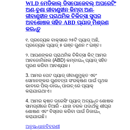
WLD ମେଡିକାଲ୍ ଡିସପୋଜେବଲ୍ ଅପରେଟିଂ
ଅଣ-ବୁଣା ଜୀବାଣୁହୀନ କିମ୍ବା ଅଣ-
ଜୀବାଣୁହୀନ ପ୍ରାଥମିକ ଚିକିତ୍ସା ସୁପର
ଅବଶୋଷକ ସହିତ ABD ପ୍ୟାଡ୍ ମିଶ୍ରଣ
କରନ୍ତୁ
୧. ପ୍ରତ୍ୟେକ ବାକ୍ସରେ ୨୫ଟି ପ୍ୟାଡ୍ ଅଛି,
ପ୍ରତ୍ୟେକ ପ୍ୟାଡ୍ ୫ ଇଞ୍ଚ ଗୁଣନ ୯ ଇଞ୍ଚ।
୨. ଆପଣଙ୍କର ପ୍ରାଥମିକ ଚିକିତ୍ସା କିଟ୍ ଆମର
ଆବଡୋମିନାଲ (ABD) କମ୍ବାଇନ୍ ପ୍ୟାଡ୍ ସହିତ
ପୂରଣ କରିବା ଆବଶ୍ୟକ।
3. ଆମର ପେଟ ପ୍ୟାଡ୍ ଜୀବାଣୁମୁକ୍ତ ଏବଂ
ସେମାନଙ୍କର ଗୁଣବତ୍ତା ସଂରକ୍ଷଣ ପାଇଁ ପୃଥକ
ଭାବରେ ପିଲ୍-ଡାଉନ୍ ପାଉଚ୍ ରେ ପ୍ୟାକ୍
କରାଯାଇଥାଏ।
4. ଆମର କ୍ଷତ ଡ୍ରେସିଂ ପ୍ୟାଡ୍ ଅତ୍ୟନ୍ତ ଶୋଷକ
ସାମଗ୍ରୀରେ ତିଆରି - ଯାହା ତରଳ ପଦାର୍ଥକୁ ଶୀଘ୍ର
ଶୋଷଣ ଏବଂ ବିସ୍ତାର କରିବା ପାଇଁ ଡିଜାଇନ୍
କରାଯାଇଛି।
ଅନୁସନ୍ଧାନ
ବିବରଣୀ