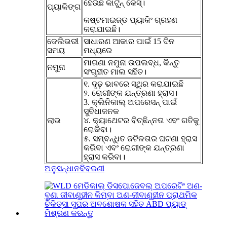
ହେଉଛି କାର୍ଟୁନ୍ କେସ୍।
ପ୍ୟାକିଙ୍ଗ
କଷ୍ଟମାଇଜ୍ଡ ପ୍ୟାକିଂ ଗ୍ରହଣ
କରାଯାଇଛି।
ଡେଲିଭରୀ
ସାଧାରଣ ଆକାର ପାଇଁ 15 ଦିନ
ସମୟ
ମଧ୍ୟରେ
ମାଗଣା ନମୁନା ଉପଲବ୍ଧ, କିନ୍ତୁ
ନମୁନା
ସଂଗୃହୀତ ମାଲ ସହିତ।
୧. ଦୃଢ଼ ଭାବରେ ସ୍ଥିର କରାଯାଇଛି
୨. ରୋଗୀଙ୍କ ଯନ୍ତ୍ରଣା ହ୍ରାସ।
3. କ୍ଲିନିକାଲ୍ ଅପରେସନ୍ ପାଇଁ
ସୁବିଧାଜନକ
ଲାଭ
୪. କ୍ୟାଥେଟର ବିଚ୍ଛିନ୍ନତା ଏବଂ ଗତିକୁ
ରୋକିବା।
୫. ସମ୍ବନ୍ଧିତ ଜଟିଳତାର ଘଟଣା ହ୍ରାସ
କରିବା ଏବଂ ରୋଗୀଙ୍କ ଯନ୍ତ୍ରଣା
ହ୍ରାସ କରିବା।
ଅନୁସନ୍ଧାନ
ବିବରଣୀ