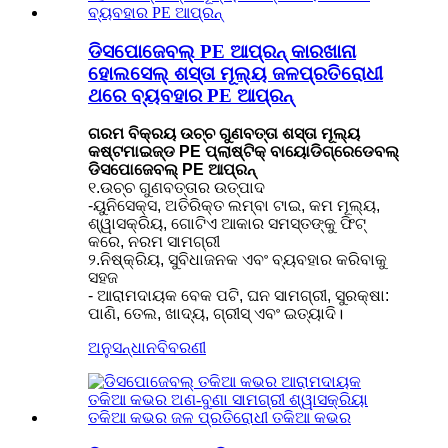
ଡିସପୋଜେବଲ୍ PE ଆପ୍ରନ୍ କାରଖାନା
ହୋଲସେଲ୍ ଶସ୍ତା ମୂଲ୍ୟ ଜଳପ୍ରତିରୋଧୀ
ଥରେ ବ୍ୟବହାର PE ଆପ୍ରନ୍
ଗରମ ବିକ୍ରୟ ଉଚ୍ଚ ଗୁଣବତ୍ତା ଶସ୍ତା ମୂଲ୍ୟ
କଷ୍ଟମାଇଜ୍ଡ PE ପ୍ଲାଷ୍ଟିକ୍ ବାୟୋଡିଗ୍ରେଡେବଲ୍
ଡିସପୋଜେବଲ୍ PE ଆପ୍ରନ୍
୧.ଉଚ୍ଚ ଗୁଣବତ୍ତାର ଉତ୍ପାଦ
-ୟୁନିସେକ୍ସ, ଅତିରିକ୍ତ ଲମ୍ବା ଟାଇ, କମ ମୂଲ୍ୟ,
ଶ୍ୱାସକ୍ରିୟ, ଗୋଟିଏ ଆକାର ସମସ୍ତଙ୍କୁ ଫିଟ୍
କରେ, ନରମ ସାମଗ୍ରୀ
୨.ନିଷ୍କ୍ରିୟ, ସୁବିଧାଜନକ ଏବଂ ବ୍ୟବହାର କରିବାକୁ
ସହଜ
- ଆରାମଦାୟକ ବେକ ପଟି, ଘନ ସାମଗ୍ରୀ, ସୁରକ୍ଷା:
ପାଣି, ତେଲ, ଖାଦ୍ୟ, ଗ୍ରୀସ୍ ଏବଂ ଇତ୍ୟାଦି।
ଅନୁସନ୍ଧାନ
ବିବରଣୀ