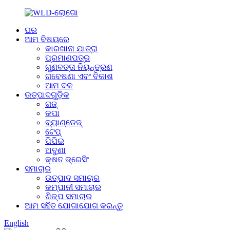
ଘର
ଆମ ବିଷୟରେ
କାରଖାନା ଯାତ୍ରା
ପ୍ରମାଣପତ୍ର
ଗୁଣବତ୍ତା ନିୟନ୍ତ୍ରଣ
ଗବେଷଣା ଏବଂ ବିକାଶ
ଆମ ଦଳ
ଉତ୍ପାଦଗୁଡ଼ିକ
ଗଜ୍
କପା
ବ୍ୟାଣ୍ଡେଜ୍
ଟେପ୍
ପିପିଇ
ଅବୁଣା
କ୍ଷତ ଡ୍ରେସିଂ
ସମାଚାର
ଉତ୍ପାଦ ସମାଚାର
କମ୍ପାନୀ ସମାଚାର
ଶିଳ୍ପ ସମାଚାର
ଆମ ସହିତ ଯୋଗାଯୋଗ କରନ୍ତୁ
English