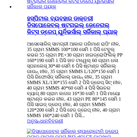
ହସ୍ପିଟାଲ ବ୍ୟବହାର ଡାକ୍ତରୀ
ଡିସପୋଜେବଲ୍ ଷ୍ଟରାଇଲ୍ ଜେନେରାଲ୍
କିଟ୍ସ ଡ୍ରେପ୍ ୟୁନିଭର୍ସାଲ୍ ସର୍ଜିକାଲ୍ ପ୍ୟାକ୍
ଆସେସୋରିଜ୍ ସାମଗ୍ରୀ ଆକାର ପରିମାଣ ରାପିଂ ନୀଳ,
35 ଗ୍ରାମ SMMS 100*100 ସେମି 1 ପିସି ଟେବୁଲ୍
କଭର 55 ଗ୍ରାମ PE+30 ଗ୍ରାମ ହାଇଡ୍ରୋଫିଲିକ୍ PP
160*190 ସେମି 1 ପିସି ହାତ ଟାୱେଲ୍ 60 ଗ୍ରାମ ଧଳା
ସ୍ପନଲେସ୍ 30*40 ସେମି 6 ପିସି ଷ୍ଟାଣ୍ଡ ସର୍ଜିକାଲ୍
ଗାଉନ୍ ନୀଳ, 35 ଗ୍ରାମ SMMS L/120*150 ସେମି 1
ପିସି ରିଫୋର୍ସଡ୍ ସର୍ଜିକାଲ୍ ଗାଉନ୍ ନୀଳ, 35 ଗ୍ରାମ
SMMS XL/130*155 ସେମି 2 ପିସି ଡ୍ରେପ୍ ସିଟ୍ ନୀଳ,
40 ଗ୍ରାମ SMMS 40*60 ସେମି 4 ପିସି ସିଉଚର
ବ୍ୟାଗ୍ 80 ଗ୍ରାମ କାଗଜ 16*30 ସେମି 1 ପିସି ମାୟୋ
ଷ୍ଟାଣ୍ଡ କଭର ନୀଳ, 43 ଗ୍ରାମ PE 80*145 ସେମି 1
ପିସି ସାଇଡ୍ ଡ୍ରେପ୍ ନୀଳ, 40 ଗ୍ରାମ SMMS
120*200 ସେମି 2 ପିସି ହେଡ୍ ଡ୍ରେପ୍ ନୀଳ, 40 ଗ୍ରାମ
SMMS 160*240 ସେମି 1 ପିସି...
ଅନୁସନ୍ଧାନ
ବିବରଣୀ