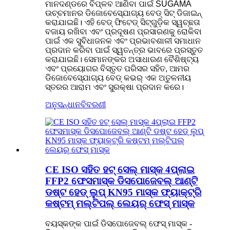
ମାନଦଣ୍ଡରେ ବିପ୍ଳବ ଆଣିବା ପାଇଁ SUGAMA
ଉଚ୍ଚମାନର ଡିଜୋବେସ୍ଯୋଗ୍ୟ ବେଡ୍ ସିଟ୍ ଡିଜାଇନ୍
କରାଯାଇଛି। ଏହି ବେଡ୍ ଫିଟେଡ୍ ସିଟ୍ଗୁଡ଼ିକ ସ୍ୱଚ୍ଛତା
ବଜାୟ ରଖିବା ଏବଂ ପ୍ରଦୂଷଣ ପ୍ରସାରଣକୁ ରୋକିବା
ପାଇଁ ଏକ ସୁବିଧାଜନକ ଏବଂ ପ୍ରଭାବଶାଳୀ ସମାଧାନ
ପ୍ରଦାନ କରିବା ପାଇଁ ସ୍ୱତନ୍ତ୍ର ଭାବରେ ପ୍ରସ୍ତୁତ
କରାଯାଇଛି। ସେମାନଙ୍କର ଅସାଧାରଣ ବୈଶିଷ୍ଟ୍ୟ
ଏବଂ ପ୍ରୟୋଗର ବିସ୍ତୃତ ପରିସର ସହିତ, ଆମର
ଡିଜୋବେସ୍ଯୋଗ୍ୟ ବେଡ୍ କଭର୍ ଏକ ଅତୁଳନୀୟ
ସ୍ତରର ଆରାମ ଏବଂ ସୁରକ୍ଷା ପ୍ରଦାନ କରେ।
ଅନୁସନ୍ଧାନ
ବିବରଣୀ
CE ISO ସହିତ ହଟ୍ ସେଲ୍ ମାସ୍କ 4ପ୍ଲାଇ
FFP2 ଫେସମାସ୍କ ଡିସପୋଜେବଲ୍ ଆଣ୍ଟି
ଡଷ୍ଟ ହେଡ୍ ଲୁପ୍ KN95 ମାସ୍କ ଫ୍ୟାକ୍ଟ୍ରି
କଷ୍ଟମ୍ ମଲ୍ଟିପଲ୍ ଲେୟର୍ ଫେସ୍ ମାସ୍କ
ବୟସ୍କଙ୍କ ପାଇଁ ଡିସପୋଜେବଲ୍ ଫେସ୍ ମାସ୍କ -