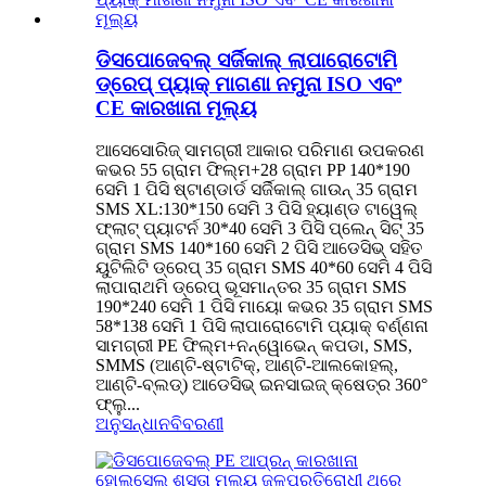
ଡିସପୋଜେବଲ୍ ସର୍ଜିକାଲ୍ ଲାପାରୋଟୋମି
ଡ୍ରେପ୍ ପ୍ୟାକ୍ ମାଗଣା ନମୁନା ISO ଏବଂ
CE କାରଖାନା ମୂଲ୍ୟ
ଆସେସୋରିଜ୍ ସାମଗ୍ରୀ ଆକାର ପରିମାଣ ଉପକରଣ
କଭର 55 ଗ୍ରାମ ଫିଲ୍ମ+28 ଗ୍ରାମ PP 140*190
ସେମି 1 ପିସି ଷ୍ଟାଣ୍ଡାର୍ଡ ସର୍ଜିକାଲ୍ ଗାଉନ୍ 35 ଗ୍ରାମ
SMS XL:130*150 ସେମି 3 ପିସି ହ୍ୟାଣ୍ଡ ଟାୱେଲ୍
ଫ୍ଲାଟ୍ ପ୍ୟାଟର୍ନ 30*40 ସେମି 3 ପିସି ପ୍ଲେନ୍ ସିଟ୍ 35
ଗ୍ରାମ SMS 140*160 ସେମି 2 ପିସି ଆଡେସିଭ୍ ସହିତ
ୟୁଟିଲିଟି ଡ୍ରେପ୍ 35 ଗ୍ରାମ SMS 40*60 ସେମି 4 ପିସି
ଲାପାରାଥମି ଡ୍ରେପ୍ ଭୂସମାନ୍ତର 35 ଗ୍ରାମ SMS
190*240 ସେମି 1 ପିସି ମାୟୋ କଭର 35 ଗ୍ରାମ SMS
58*138 ସେମି 1 ପିସି ଲାପାରୋଟୋମି ପ୍ୟାକ୍ ବର୍ଣ୍ଣନା
ସାମଗ୍ରୀ PE ଫିଲ୍ମ+ନନ୍‌ୱୋଭେନ୍ କପଡା, SMS,
SMMS (ଆଣ୍ଟି-ଷ୍ଟାଟିକ୍, ଆଣ୍ଟି-ଆଲକୋହଲ୍,
ଆଣ୍ଟି-ବ୍ଲଡ୍) ଆଡେସିଭ୍ ଇନସାଇଜ୍ କ୍ଷେତ୍ର 360°
ଫ୍ଲୁ...
ଅନୁସନ୍ଧାନ
ବିବରଣୀ