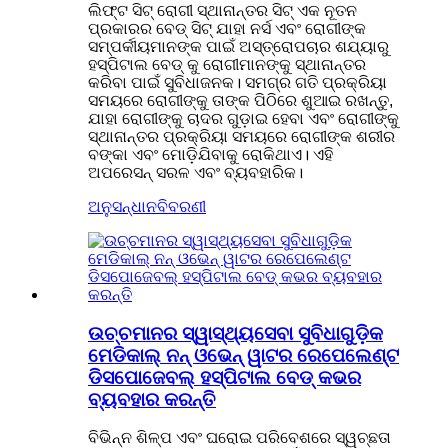
ଲିଫ୍ଟ ସିଟ୍ ରୋଗୀ ସ୍ଥାନାନ୍ତର ସିଟ୍ ଏକ ନୂତନ
ପ୍ରକାରର ବେଡ୍ ସିଟ୍ ଯାହା ନର୍ସ ଏବଂ ରୋଗୀଙ୍କ
ସମ୍ପର୍କୀୟମାନଙ୍କ ପାଇଁ ଅସ୍ତ୍ରୋପଚାର ଶଯ୍ୟାରୁ
ହସ୍ପିଟାଲ ବେଡ୍ କୁ ରୋଗୀମାନଙ୍କୁ ସ୍ଥାନାନ୍ତର
କରିବା ପାଇଁ ସୁବିଧାଜନକ। ସମଗ୍ର ଗତି ପ୍ରକ୍ରିୟା
ସମୟରେ ରୋଗୀଙ୍କୁ ତାଙ୍କ ପିଠିରେ ଶୁଆଇ ରଖନ୍ତୁ,
ଯାହା ରୋଗୀଙ୍କୁ ଚାଦର ଗୁଡ଼ାଇ ହେବା ଏବଂ ରୋଗୀଙ୍କୁ
ସ୍ଥାନାନ୍ତର ପ୍ରକ୍ରିୟା ସମୟରେ ରୋଗୀଙ୍କ ଶରୀର
ବଙ୍କା ଏବଂ ମୋଡ଼ିଯିବାକୁ ରୋକିଥାଏ। ଏହି
ଅପରେସନ୍ ସରଳ ଏବଂ ବ୍ୟବହାରିକ।
ଅନୁସନ୍ଧାନ
ବିବରଣୀ
ଉଚ୍ଚମାନର ସ୍ୱାସ୍ଥ୍ୟସେବା ସୁବିଧାଗୁଡ଼ିକ
ମେଡିକାଲ୍ ନନ୍ ଓଭେନ୍ ୱାଟର ରେପେଲେଣ୍ଟ
ଡିସପୋଜେବଲ୍ ହସ୍ପିଟାଲ ବେଡ୍ କଭର
ବ୍ୟବହାର କରନ୍ତି
ବିଭିନ୍ନ ଶିଳ୍ପ ଏବଂ ଘରୋଇ ପରିବେଶରେ ସ୍ୱଚ୍ଛତା