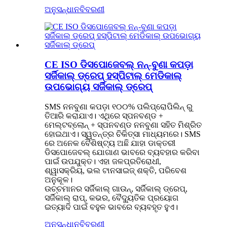
ଅନୁସନ୍ଧାନ
ବିବରଣୀ
CE ISO ଡିସପୋଜେବଲ୍ ନନ୍-ବୁଣା କପଡ଼ା
ସର୍ଜିକାଲ୍ ଡ୍ରେପ୍ ହସ୍ପିଟାଲ୍ ମେଡିକାଲ୍
ଉପଭୋଗ୍ୟ ସର୍ଜିକାଲ୍ ଡ୍ରେପ୍
SMS ନନବୁଣା କପଡ଼ା ୧୦୦% ପଲିପ୍ରୋପିଲିନ୍ ରୁ
ତିଆରି କରାଯାଏ। ଏଥିରେ ସ୍ପନବଣ୍ଡ +
ମେଲ୍ଟବ୍ଲୋନ୍ + ସ୍ପନବଣ୍ଡ ନନବୁଣା ସହିତ ମିଶ୍ରିତ
ହୋଇଥାଏ। ସ୍ୱତନ୍ତ୍ର ଚିକିତ୍ସା ମାଧ୍ୟମରେ। SMS
ରେ ଅନେକ ବୈଶିଷ୍ଟ୍ୟ ଅଛି ଯାହା ଡାକ୍ତରୀ
ଡିସପୋଜେବଲ୍ ଯୋଗାଣ ଭାବରେ ବ୍ୟବହାର କରିବା
ପାଇଁ ଉପଯୁକ୍ତ। ଏହା ଜଳପ୍ରତିରୋଧୀ,
ଶ୍ୱାସକ୍ରିୟ, ଭଲ ଟାନସାଇଜ୍ ଶକ୍ତି, ପରିବେଶ
ଅନୁକୂଳ।
ଉଚ୍ଚମାନର ସର୍ଜିକାଲ୍ ଗାଉନ୍, ସର୍ଜିକାଲ୍ ଡ୍ରେପ୍,
ସର୍ଜିକାଲ୍ ରାପ୍, କଭର, ବୈଦ୍ୟୁତିକ ପ୍ରୟୋଗ
ଇତ୍ୟାଦି ପାଇଁ ବହୁଳ ଭାବରେ ବ୍ୟବହୃତ ହୁଏ।
ଅନୁସନ୍ଧାନ
ବିବରଣୀ