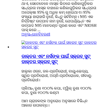
ଥାଏ, ସେତେବେଳେ ମାସ୍କ ଭିତରେ କଣିକାଗୁଡ଼ିକର
ସାନ୍ଦ୍ରତା ମାସ୍କ ବାହାରେ କଣିକାଗୁଡ଼ିକର ସାନ୍ଦ୍ରତା
ଅପେକ୍ଷା 95% ରୁ ଅଧିକ କମ୍ ହୋଇଥାଏ। 95%
ସଂଖ୍ୟା ହାରାହାରି ନୁହେଁ, କିନ୍ତୁ ସର୍ବନିମ୍ନ। N95 ଏକ
ନିର୍ଦ୍ଦିଷ୍ଟ ଉତ୍ପାଦ ନାମ ନୁହେଁ, ଯେପର୍ଯ୍ୟନ୍ତ ଏକ
ଉତ୍ପାଦ N95 ମାନଦଣ୍ଡ ପୂରଣ କରେ ଏବଂ NIOSH
ପାସ୍ କରେ ...
ଅନୁସନ୍ଧାନ
ବିବରଣୀ
ଡାକ୍ତର ଏବଂ ନର୍ସଙ୍କ ପାଇଁ ସ୍କ୍ରବ୍ ସୁଟ୍
ଡାକ୍ତର ସ୍କ୍ରବ୍ ସୁଟ୍
ହାଲୁକା ଓଜନ, ଜଳ-ପ୍ରତିରୋଧୀ, ବାୟୁ-ଭେଦ୍ୟ,
ସ୍ଥିର ପ୍ରତିରୋଧୀ, ଅଗ୍ନି-ପ୍ରତିରୋଧକ, ଜୀବାଣୁ-
ପ୍ରତିରୋଧୀ।
ପ୍ଲିଆନ୍ ବୁଣା ୧୦୦% କପା, ଟ୍ୱିଲ୍ ବୁଣା ୧୦୦%
କପା, ବୁଣା ୧୦୦% କଣ୍ଟା
ଆମ ଗ୍ରାହକଙ୍କ ଅନୁରୋଧ ଅନୁସାରେ ବିଭିନ୍ନ
ଆକାର ଉପଲବ୍ଧ।