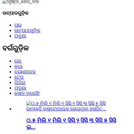
ଉତ୍ପାଦଗୁଡ଼ିକ
ଘର
ଉତ୍ପାଦଗୁଡ଼ିକ
ଅବୁଣା
ବର୍ଗଗୁଡ଼ିକ
ଗଜ୍
କପା
ବ୍ୟାଣ୍ଡେଜ୍
ଟେପ୍
ପିପିଇ
ଅବୁଣା
କ୍ଷତ ଡ୍ରେସିଂ
୦.୫ ମିଲି ୧ ମିଲି ୧ ସିସି ୨ ସିସି ୩ ସିସି ୫ ସିସି
ଇ...