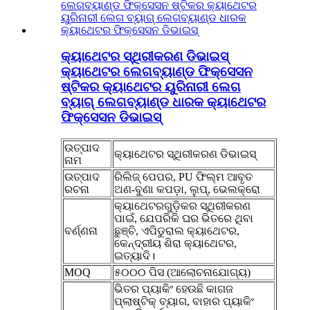
କ୍ୟାଥେଟର ସ୍ଥିରୀକରଣ ଡିଭାଇସ୍
କ୍ୟାଥେଟର ଲେଗବ୍ୟାଣ୍ଡ ଫିକ୍ସେସନ
ଷ୍ଟିକର କ୍ୟାଥେଟର ୟୁରିନାରୀ ଲେଗ
ବ୍ୟାଗ୍ ଲେଗବ୍ୟାଣ୍ଡ ଧାରକ କ୍ୟାଥେଟର
ଫିକ୍ସେସନ ଡିଭାଇସ୍
ଉତ୍ପାଦ
କ୍ୟାଥେଟର ସ୍ଥିରୀକରଣ ଡିଭାଇସ୍
ନାମ
ଉତ୍ପାଦ
ରିଲିଜ୍ ପେପର, PU ଫିଲ୍ମ ଆବୃତ
ରଚନା
ଅଣ-ବୁଣା କପଡ଼ା, ଲୁପ୍, ଭେଲକ୍ରୋ
କ୍ୟାଥେଟରଗୁଡ଼ିକର ସ୍ଥିରୀକରଣ
ପାଇଁ, ଯେପରିକି ଘର ଭିତରେ ଥିବା
ବର୍ଣ୍ଣନା
ଛୁଞ୍ଚି, ଏପିଡୁରାଲ କ୍ୟାଥେଟର,
କେନ୍ଦ୍ରୀୟ ଶିରା କ୍ୟାଥେଟର,
ଇତ୍ୟାଦି।
MOQ
୫୦୦୦ ପିସ (ଆଲୋଚନାଯୋଗ୍ୟ)
ଭିତର ପ୍ୟାକିଂ ହେଉଛି କାଗଜ
ପ୍ଲାଷ୍ଟିକ୍ ବ୍ୟାଗ, ବାହାର ପ୍ୟାକିଂ