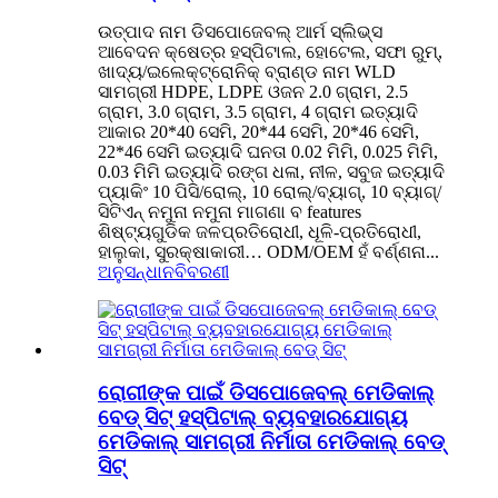
ଉତ୍ପାଦ ନାମ ଡିସପୋଜେବଲ୍ ଆର୍ମ ସ୍ଲିଭ୍ସ
ଆବେଦନ କ୍ଷେତ୍ର ହସ୍ପିଟାଲ, ହୋଟେଲ, ସଫା ରୁମ୍,
ଖାଦ୍ୟ/ଇଲେକ୍ଟ୍ରୋନିକ୍ ବ୍ରାଣ୍ଡ ନାମ WLD
ସାମଗ୍ରୀ HDPE, LDPE ଓଜନ 2.0 ଗ୍ରାମ, 2.5
ଗ୍ରାମ, 3.0 ଗ୍ରାମ, 3.5 ଗ୍ରାମ, 4 ଗ୍ରାମ ଇତ୍ୟାଦି
ଆକାର 20*40 ସେମି, 20*44 ସେମି, 20*46 ସେମି,
22*46 ସେମି ଇତ୍ୟାଦି ଘନତା 0.02 ମିମି, 0.025 ମିମି,
0.03 ମିମି ଇତ୍ୟାଦି ରଙ୍ଗ ଧଳା, ନୀଳ, ସବୁଜ ଇତ୍ୟାଦି
ପ୍ୟାକିଂ 10 ପିସି/ରୋଲ୍, 10 ରୋଲ୍/ବ୍ୟାଗ୍, 10 ବ୍ୟାଗ୍/
ସିଟିଏନ୍ ନମୁନା ନମୁନା ମାଗଣା ବ features
ଶିଷ୍ଟ୍ୟଗୁଡିକ ଜଳପ୍ରତିରୋଧୀ, ଧୂଳି-ପ୍ରତିରୋଧୀ,
ହାଲୁକା, ସୁରକ୍ଷାକାରୀ… ODM/OEM ହଁ ବର୍ଣ୍ଣନା...
ଅନୁସନ୍ଧାନ
ବିବରଣୀ
ରୋଗୀଙ୍କ ପାଇଁ ଡିସପୋଜେବଲ୍ ମେଡିକାଲ୍
ବେଡ୍ ସିଟ୍ ହସ୍ପିଟାଲ୍ ବ୍ୟବହାରଯୋଗ୍ୟ
ମେଡିକାଲ୍ ସାମଗ୍ରୀ ନିର୍ମାତା ମେଡିକାଲ୍ ବେଡ୍
ସିଟ୍