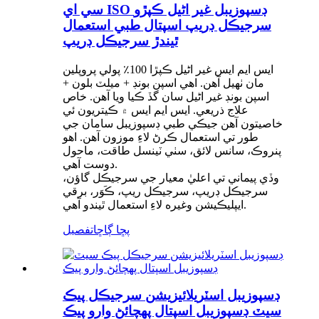
سي اي ISO ڊسپوزيبل غير اڻيل ڪپڙو
سرجيڪل ڊريپ اسپتال طبي استعمال
ٿيندڙ سرجيڪل ڊريپ
ايس ايم ايس غير اڻيل ڪپڙا 100٪ پولي پروپلين
مان ٺهيل آهن. اهي اسپن بونڊ + ميلٽ بلون +
اسپن بونڊ غير اڻيل سان گڏ ڪيا ويا آهن. خاص
علاج ذريعي. ايس ايم ايس ۾ ڪيتريون ئي
خاصيتون آهن جيڪي طبي ڊسپوزيبل سامان جي
طور تي استعمال ڪرڻ لاءِ موزون آهن. اهو
پنروڪ، سانس لائق، سٺي ٽينسل طاقت، ماحول
دوست آهي.
وڏي پيماني تي اعليٰ معيار جي سرجيڪل گاؤن،
سرجيڪل ڊريپ، سرجيڪل ريپ، ڪَوَر، برقي
ايپليڪيشن وغيره لاءِ استعمال ٿيندو آهي.
پڇا ڳاڇا
تفصيل
ڊسپوزيبل اسٽريلائيزيشن سرجيڪل پيڪ
سيٽ ڊسپوزيبل اسپتال پهچائڻ وارو پيڪ