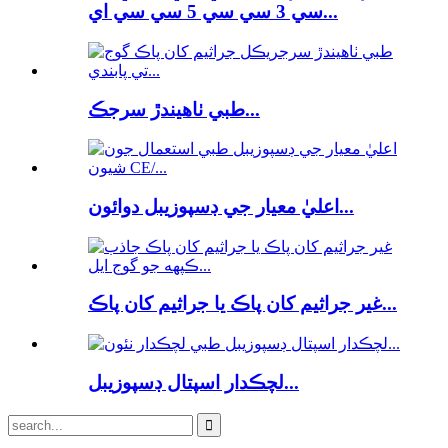
سي 3 سي سي 5 سي سي اي...
طبي ٺاهيندڙ سرجڪ...
اعليٰ معيار جي ڊسپوزيبل دوائون...
غير جراثيم کان پاڪ يا جراثيم کان پاڪ...
لچڪدار اسپتال ڊسپوزيبل...