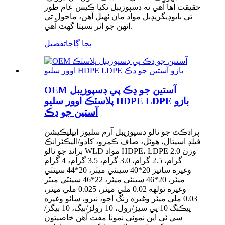
حقيقت اها آهي ته ڊسپوزيبل تکيا ڪيس عام طور
تي بايوڊيگريڊبل مواد مان ٺهيل آهن، ماحول تي
انهن جو اثر نسبتا گهٽ آهي.
پڇا ڳاڇا
تفصيل
OEM آستين جو ڍڪ پي ڊسپوزيبل
پلاسٽڪ اوور سليو HDPE LDPE بازو
آستين جو ڍڪ
پراڊڪٽ جو نالو ڊسپوزيبل آرم سليوز ايپليڪيشن
فيلڊ اسپتال، هوٽل، صاف ڪمرو، کاڌو/اليڪٽرانڪ
برانڊ جو نالو WLD مواد HDPE، LDPE وزن 2.0
گرام، 2.5 گرام، 3.0 گرام، 3.5 گرام، 4 گرام
وغيره سائيز 20*40 سينٽي ميٽر، 20*44 سينٽي
ميٽر، 20*46 سينٽي ميٽر، 22*46 سينٽي ميٽر
وغيره ٿولهه 0.02 ملي ميٽر، 0.025 ملي ميٽر،
0.03 ملي ميٽر وغيره رنگ اڇو، نيرو، سائو وغيره
پيڪنگ 10 پي سيز/رول، 10 رولز/بيگ، 10 بيگز/
سي ٽي اين نموني نمونا مفت آهن خاصيتون