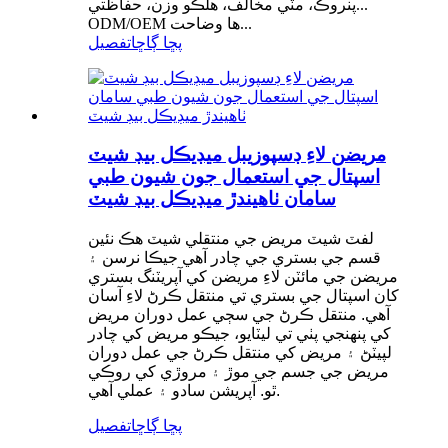
پنروڪ، مٽي مخالف، هلڪو وزن، حفاظتي...
ODM/OEM ها وضاحت...
پڇا ڳاڇا
تفصيل
مريضن لاءِ ڊسپوزيبل ميڊيڪل بيڊ شيٽ
اسپتال جي استعمال جون شيون طبي
سامان ٺاهيندڙ ميڊيڪل بيڊ شيٽ
لفٽ شيٽ مريض جي منتقلي شيٽ هڪ نئين
قسم جي بستري جي چادر آهي جيڪا نرسن ۽
مريضن جي مائٽن لاءِ مريضن کي آپريٽنگ بستري
کان اسپتال جي بستري تي منتقل ڪرڻ لاءِ آسان
آهي. منتقل ڪرڻ جي سڄي عمل دوران مريض
کي پنهنجي پٺي تي ليٽايو، جيڪو مريض کي چادر
لپيٽڻ ۽ مريض کي منتقل ڪرڻ جي عمل دوران
مريض جي جسم جي موڙ ۽ مروڙي کي روڪي
ٿو. آپريشن سادو ۽ عملي آهي.
پڇا ڳاڇا
تفصيل