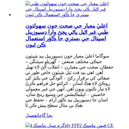
اعليٰ معيار جي صحت جون سهولتون
طبي غير اڻيل پاڻي ڀڃڻ وارا ڊسپوزيبل
اسپتال جي بستري جا ڪَوَر استعمال
ڪن ٿيون
سوگاما اعليٰ معيار جون ڊسپوزيبل بيڊ شيٽون
جيڪي مختلف صنعتن ۽ گهريلو سيٽنگن ۾
حفظان صحت جي معيارن ۾ انقلاب آڻڻ لاءِ ٺهيل
آهن. اهي بيڊ فٽ ٿيل شيٽون خاص طور تي
صفائي کي برقرار رکڻ ۽ آلودگي جي پکيڙ کي
روڪڻ لاءِ هڪ آسان ۽ اثرائتو حل فراهم ڪرڻ
لاءِ تيار ڪيون ويون آهن. انهن جي غير معمولي
خاصيتن ۽ ايپليڪيشنن جي وسيع رينج سان،
اسان جا ڊسپوزيبل بيڊ ڪَوَر آرام ۽ تحفظ جي
هڪ بي مثال سطح پيش ڪن ٿا.
پڇا ڳاڇا
تفصيل