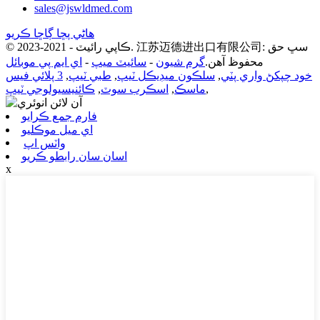
sales@jswldmed.com
هاڻي پڇا ڳاڇا ڪريو
© ڪاپي رائيٽ - 2021-2023. 江苏迈德进出口有限公司: سڀ حق
محفوظ آهن.
گرم شيون
-
سائيٽ ميپ
-
اي ايم پي موبائل
خود چپکڻ واري پٽي
,
سلڪون ميڊيڪل ٽيپ
,
طبي ٽيپ
,
3 پلائي فيس
,
ماسڪ
,
اسڪرب سوٽ
,
ڪائنيسيولوجي ٽيپ
فارم جمع ڪرايو
اي ميل موڪليو
واٽس اپ
اسان سان رابطو ڪريو
x