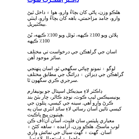
هلڪو وزن، پاڻي کان بچاءُ وارو، هوا ۾ داخل ٿيڻ
وارو، جامد مزاحمتي، باهه کان بچاءُ وارو، اينٽي
بيڪٽيريل.
پلائن ويو 100٪ ڪپهه، ٽوئل ويو 100٪ ڪپهه، بُڻ
100٪ ڪپهه
اسان جي گراهڪن جي درخواست تي مختلف
سائز موجود آهن.
لوگو ۽ نمونو ڇپائي سگھجي ٿو، اسان پنھنجي
گراهڪن جي ڊيزائن ۽ ڊرائنگ جي مطابق مختلف
سرجري ڪري سگھون ٿا.
ڊاڪٽر لاءِ ميڊيڪل اسپتال جو يونيفارم
يونيسيڪس ليب ڪوٽ، نوچڊ ڪالر، چار بٽڻ بند
ڪرڻ وارو آهي. سينه جي کيسي، پتلون جي
کيسي تائين آسان رسائي لاءِ سائڊ انٽري سان ٻه
هيٺيون پيچ پاڪيٽ.
معياري پليٽس سان فليٽ، آسان آن/آف ڪن
لوپ ماسڪ. هلڪو وزن، آرامده ۽ ساهه کڻڻ ۾
آسان. گهٽ ۾ گهٽ سيال جي نمائش واري
ماحول ۾ استعمال لاءِ ٺهيل.