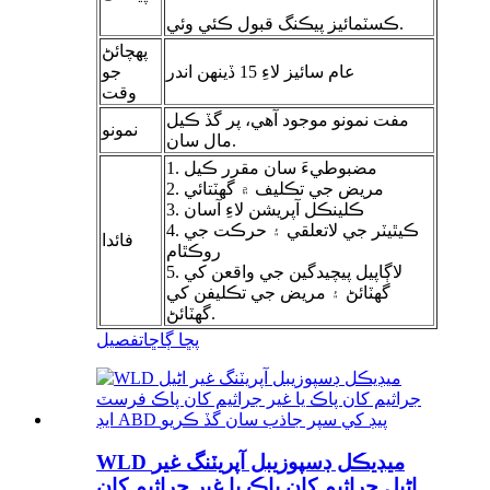
ڪسٽمائيز پيڪنگ قبول ڪئي وئي.
پهچائڻ
عام سائيز لاءِ 15 ڏينهن اندر
جو
وقت
مفت نمونو موجود آهي، پر گڏ ڪيل
نمونو
مال سان.
1. مضبوطيءَ سان مقرر ڪيل
2. مريض جي تڪليف ۾ گهٽتائي
3. ڪلينڪل آپريشن لاءِ آسان
4. ڪيٿيٽر جي لاتعلقي ۽ حرڪت جي
فائدا
روڪٿام
5. لاڳاپيل پيچيدگين جي واقعن کي
گهٽائڻ ۽ مريض جي تڪليفن کي
گهٽائڻ.
پڇا ڳاڇا
تفصيل
WLD ميڊيڪل ڊسپوزيبل آپريٽنگ غير
اڻيل جراثيم کان پاڪ يا غير جراثيم کان