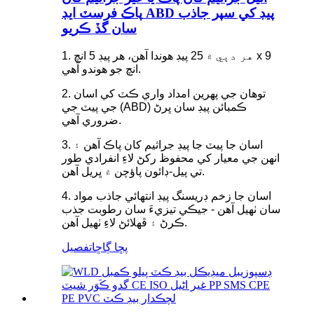
پاڪ فرسٽ ايڊ ABD پيڊ کي سپر جاذب
سان گڏ ڪريو
1. هر دٻي ۾ 25 پيڊ هوندا آهن، هر پيڊ 5 انچ x 9
انچ جو هوندو آهي.
2. توهان جي پهرين امداد واري ڪٽ کي اسان
جي پيٽ جي (ABD) ڪمبائن پيڊ سان ڀرڻ
ضروري آهي.
3. اسان جا پيٽ جا پيڊ جراثيم کان پاڪ آهن ۽
انهن جي معيار کي محفوظ رکڻ لاءِ انفرادي طور
تي پيل-ڊائون پاؤچن ۾ ڀريل آهن.
4. اسان جا زخم ڊريسنگ پيڊ انتهائي جاذب مواد
سان ٺهيل آهن - جيڪي تيزيءَ سان رطوبت جذب
ڪرڻ ۽ ڦهلائڻ لاءِ ٺهيل آهن.
پڇا ڳاڇا
تفصيل