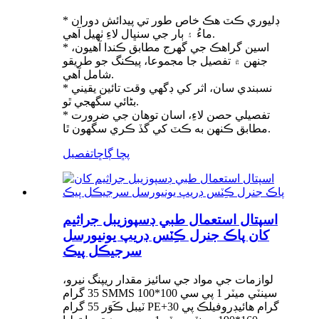
* ڊليوري ڪٽ هڪ خاص طور تي پيدائش دوران
ماءُ ۽ ٻار جي سنڀال لاءِ ٺهيل آهي.
* اسين گراهڪ جي گهرج مطابق ڪندا آهيون،
جنهن ۾ تفصيل جا مجموعا، پيڪنگ جو طريقو
شامل آهي.
* نسبندي سان، اثر کي ڊگهي وقت تائين يقيني
بڻائي سگهجي ٿو.
* تفصيلي حصن لاءِ، اسان توهان جي ضرورت
مطابق ڪنهن به ڪٽ کي گڏ ڪري سگهون ٿا.
پڇا ڳاڇا
تفصيل
اسپتال استعمال طبي ڊسپوزيبل جراثيم
کان پاڪ جنرل ڪِٽس ڊريپ يونيورسل
سرجيڪل پيڪ
لوازمات جي مواد جي سائيز مقدار ريپنگ نيرو،
35 گرام SMMS 100*100 سينٽي ميٽر 1 پي سي
ٽيبل ڪَوَر 55 گرام PE+30 گرام هائيڊروفيلڪ پي