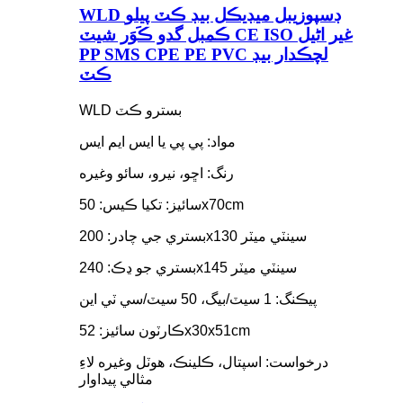
WLD ڊسپوزيبل ميڊيڪل بيڊ ڪٽ پيلو
ڪمبل گدو ڪَوَر شيٽ CE ISO غير اڻيل
PP SMS CPE PE PVC لچڪدار بيڊ
ڪٽ
WLD بسترو ڪٽ
مواد: پي پي يا ايس ايم ايس
رنگ: اڇو، نيرو، سائو وغيره
سائيز: تکيا ڪيس: 50x70cm
بستري جي چادر: 200x130 سينٽي ميٽر
بستري جو ڍڪ: 240x145 سينٽي ميٽر
پيڪنگ: 1 سيٽ/بيگ، 50 سيٽ/سي ٽي اين
ڪارٽون سائيز: 52x30x51cm
درخواست: اسپتال، ڪلينڪ، هوٽل وغيره لاءِ
مثالي پيداوار