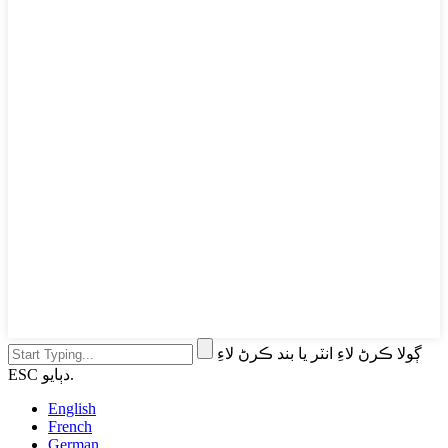
ڳولا ڪرڻ لاءِ انٽر يا بند ڪرڻ لاءِ
ESC دٻايو.
English
French
German