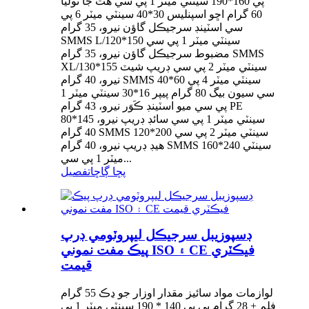
پي 160*190 سينٽي ميٽر 1 پي سي هٿ جا توليا
60 گرام اڇو اسپنليس 30*40 سينٽي ميٽر 6 پي
سي اسٽينڊ سرجيڪل گاؤن نيرو، 35 گرام
SMMS L/120*150 سينٽي ميٽر 1 پي سي
مضبوط سرجيڪل گاؤن نيرو، 35 گرام SMMS
XL/130*155 سينٽي ميٽر 2 پي سي ڊريپ شيٽ
نيرو، 40 گرام SMMS 40*60 سينٽي ميٽر 4 پي
سي سيون بيگ 80 گرام پيپر 16*30 سينٽي ميٽر 1
پي سي ميو اسٽينڊ ڪَوَر نيرو، 43 گرام PE
80*145 سينٽي ميٽر 1 پي سي سائڊ ڊريپ نيرو،
40 گرام SMMS 120*200 سينٽي ميٽر 2 پي سي
هيڊ ڊريپ نيرو، 40 گرام SMMS 160*240 سينٽي
ميٽر 1 پي سي...
پڇا ڳاڇا
تفصيل
ڊسپوزيبل سرجيڪل ليپروٽومي ڊرپ
پيڪ مفت نموني ISO ۽ CE فيڪٽري
قيمت
لوازمات مواد سائيز مقدار اوزار جو ڍڪ 55 گرام
فلم + 28 گرام پي پي 140 * 190 سينٽي ميٽر 1 پي