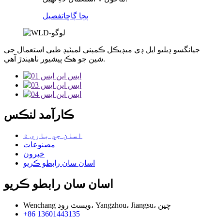
پڇا ڳاڇا
تفصيل
جيانگسو ڊبليو ايل ڊي ميڊيڪل ڪمپني لميٽيڊ طبي استعمال جي
شين جو هڪ پيشيور ٺاهيندڙ آهي.
ڪارآمد لنڪس
اسان جي باري ۾
مصنوعات
خبرون
اسان سان رابطو ڪريو
اسان سان رابطو ڪريو
Wenchang ويسٽ روڊ، Yangzhou، Jiangsu، چين
+86 13601443135