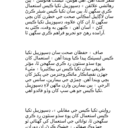
سفر ڪندا آهن. اهي هوٽلن، گيسٽ هائوسن ۽ ٻين
رهائشي علائقن ۾ ڊسپوزيبل تکيا ڪيس استعمال
ڪري سگهن ٿا، ٻين سان تکيا ڪيس شيئر ڪرڻ
سان لاڳاپيل امڪاني صحت جي خطرن کان بچي
سگهن ٿا. ان کان علاوه، ڊسپوزيبل تکيا ڪيس
کڻڻ ۾ آسان آهن ۽ ڪنهن به وقت، ڪٿي به
آرامده رهڻ جو تجربو فراهم ڪري سگهن ٿا.
صاف ۽ حفظان صحت سان ڊسپوزيبل تکيا
ڪيس ايسپٽڪ پيدا ڪيا ويندا آهن ۽ استعمال کان
پوءِ سڌو سنئون رد ڪري سگهجن ٿا، مؤثر
طريقي سان تکيا ڪيس تي بيڪٽيريا ۽ مٽيءَ
جهڙن نقصانڪار مائڪروجنزمن جي پکيڙ کان
بچي ويندا آهن. چمڙي جي بيمارين، سانس جي
الرجي ۽ ٻين بيمارين وارن ماڻهن لاءِ ڊسپوزيبل
تکيا ڪيس جو هي سڀ کان وڏو فائدو آهي.
روايتي تکيا ڪيس جي مقابلي ۾، ڊسپوزيبل تکيا
ڪيس استعمال کان پوءِ سڌو سنئون رد ڪري
سگھجن ٿا، توانائي جي استعمال کي گھٽائي ٿو
جهڙوڪ صفائي ۽ خشڪ ڪرڻ. ان دوران،