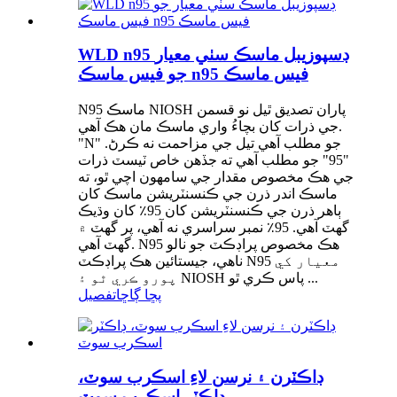
WLD n95 ڊسپوزيبل ماسڪ سٺي معيار
جو فيس ماسڪ n95 فيس ماسڪ
N95 ماسڪ NIOSH پاران تصديق ٿيل نو قسمن
جي ذرات کان بچاءُ واري ماسڪ مان هڪ آهي.
"N" جو مطلب آهي تيل جي مزاحمت نه ڪرڻ.
"95" جو مطلب آهي ته جڏهن خاص ٽيسٽ ذرات
جي هڪ مخصوص مقدار جي سامهون اچي ٿو، ته
ماسڪ اندر ذرن جي ڪنسنٽريشن ماسڪ کان
ٻاهر ذرن جي ڪنسنٽريشن کان 95٪ کان وڌيڪ
گهٽ آهي. 95٪ نمبر سراسري نه آهي، پر گهٽ ۾
گهٽ آهي. N95 هڪ مخصوص پراڊڪٽ جو نالو
ناهي، جيستائين هڪ پراڊڪٽ N95 معيار کي
پورو ڪري ٿو ۽ NIOSH پاس ڪري ٿو ...
پڇا ڳاڇا
تفصيل
ڊاڪٽرن ۽ نرسن لاءِ اسڪرب سوٽ،
ڊاڪٽر اسڪرب سوٽ