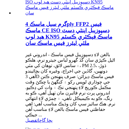
گرم سيل ماسڪ 4ply FFP2 فيس
ماسڪ CE ISO ڊسپوزيبل اينٽي ڊسٽ
هيڊ لوپ KN95 ماسڪ فيڪٽري ڪسٽم
ملٽي ليئرز فيس ماسڪ سان
بالغن لاءِ ڊسپوزيبل فيس ماسڪ - اندروني غير
اڻيل ڪپڙي سان گڏ گهرو لباس جيترو نرم، هلڪو
۽ سانس لائق، توهان کي مٽي، PM 2.5، ڌوڙ،
دونھين، گاڏين جي اخراج، وغيره کان بچائيندو
آهي 3D فيس ماسڪ ڊيزائن: صرف پنهنجن ڪنن
جي چوڌاري لوپس رکو ۽ کنگهڻ يا ڇڪڻ وقت
مڪمل ڪوريج لاءِ پنهنجي نڪ ۽ وات کي ڍڪيو.
اندروني پرت نرم فائبرن مان ٺهيل آهي، ڪو به
رنگ، ڪو به ڪيميڪل ناهي، ۽ چمڙي لاءِ انتهائي
نرم. هڪ سائيز سڀ کان وڌيڪ مناسب آهي: اهي
حفاظتي فيس ماسڪ بالغن لاءِ مناسب آهن
جيڪي ...
پڇا ڳاڇا
تفصيل