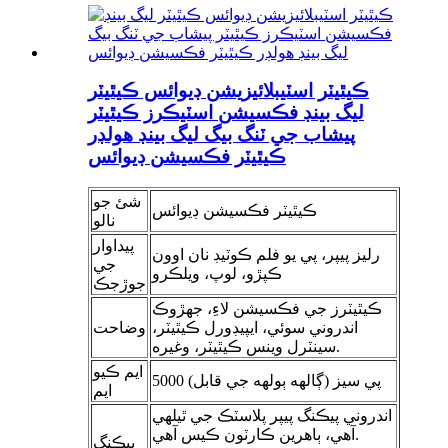
ڪيٿيٽر اسٽيبلائيزيشن ڊيوائس ڪيٿيٽر
ليگ بينڊ فڪسيشن اسٽيڪرز ڪيٿيٽر
پيشاب جي ٽنگ بيگ ليگ بينڊ هولڊر
ڪيٿيٽر فڪسيشن ڊيوائس
شئ جو
ڪيٿيٽر فڪسيشن ڊيوائس
نالو
پيداوار
رليز پيپر، پي يو فلم ڪوٽيڊ نان اوون
جي
ڪپڙو، لوپ، ويلڪرو
جوڙجڪ
ڪيٿيٽرز جي فڪسيشن لاءِ، جهڙوڪ
اندروني سوئي، ايپيڊورل ڪيٿيٽر،
وضاحت
سينٽرل وينس ڪيٿيٽر، وغيره.
ايم ڪيو
5000 پي سيز (ڳالهه ٻولهه جي قابل)
ايم
اندروني پيڪنگ پيپر پلاسٽڪ جي ٿيلهي
آهي، ٻاهرين ڪارٽون ڪيس آهي.
پيڪنگ