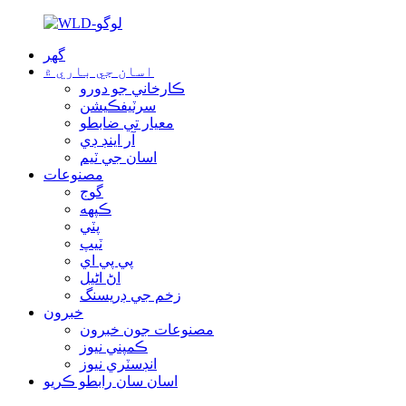
گھر
اسان جي باري ۾
ڪارخاني جو دورو
سرٽيفڪيشن
معيار تي ضابطو
آر اينڊ ڊي
اسان جي ٽيم
مصنوعات
گوج
ڪپهه
پٽي
ٽيپ
پي پي اي
اڻ اڻيل
زخم جي ڊريسنگ
خبرون
مصنوعات جون خبرون
ڪمپني نيوز
انڊسٽري نيوز
اسان سان رابطو ڪريو