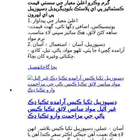
گرم وڪرو اعليٰ معيار جي سستي قيمت
ڪسٽمائيز پي اي پلاسٽڪ بايوڊيگريڊبل ڊسپوزيبل
پي اي ايپرون
1. اعليٰ معيار جي پيداوار
-يونيسيڪس، اضافي ڊگھا ٽائي، گهٽ قيمت،
ساهه کڻڻ لائق، هڪ سائيز سڀني لاءِ مناسب،
نرم مواد
2. ڊسپوزيبل، آسان ۽ استعمال ۾ آسان
- آرامده ڳچيءَ جا پٽي، ٿلهو مواد، پاڻي، تيل، کاڌو،
چکنائي وغيره کان بچاءُ.
پڇا ڳاڇا
تفصيل
ڊسپوزيبل تکيا ڪيس آرامده تڪيا ڍڪ
غير اڻيل مواد سانس لائق تڪيا ڪيس
پاڻي جي مزاحمت وارو تڪيا ڍڪ
آسان ۽ عملي، ڊسپوزيبل تکيا ڪيس بلاشبہ انهن
لاءِ هڪ نعمت آهن جيڪي اڪثر سفر ڪندا آهن يا