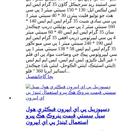
سي اسٽينڊ ريڊ سرجيڪل گاؤن 35 گرام ايس ايم
ايس ايڪس ايل: 130 * 150 سينٽي ميٽر 3 پي سي
هٿ جو توليو فليٽ پيٽرن 30 * 40 سينٽي ميٽر 3
پي سي سادي شيٽ 35 گرام ايس ايم ايس 140 *
160 سينٽي ميٽر 2 پي سي يوٽيلٽي ڊريپ چپڪندڙ
سان 35 گرام ايس ايم ايس 40 * 60 سينٽي ميٽر
4 پي سي ليپرٿومي ڊريپ افقي 35 گرام ايس ايم
ايس 190 * 240 سينٽي ميٽر 1 پي سي ميو ڪَوَر
35 گرام ايس ايم ايس 58 * 138 سينٽي ميٽر 1 پي
سي ليپروٽومي پيڪ جي وضاحت مواد پي اي فلم
+ غير اڻيل ڪپڙو، ايس ايم ايس، ايس ايم ايم ايس
(اينٽي اسٽيٽڪ، اينٽي الڪوحل، اينٽي بلڊ) چپڪندڙ
انسائيز ايريا 360 ° فلو...
پڇا ڳاڇا
تفصيل
ڊسپوزيبل پي اي ايپرون فيڪٽري هول
سيل سستي قيمت پنروڪ هڪ ڀيرو
استعمال ٿيندڙ پي اي ايپرون