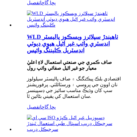
پڇا ڳاڇا
تفصيل
WLD ٺاهيندڙ سپلائرز ويسڪوز پاليسٽر
انڊسٽري وائپ غير اڻيل هيوي ڊيوٽي
انڊسٽريل ڪليننگ وائپس
صاف ڪمري جي صنعتي استعمال لاءِ اعليٰ
معيار جو غير اڻيل صفائي وائپ رول
اقتصادي بلڪ پيڪنگنگ ۾ صاف پاليسٽر سيلولوز
نان اوون جي ڀروسي ۽ ورسٽائلٽي. پرفوريشنز
سڀ کان وڌيڪ مناسب سائيز جي ڊسپينسر
سان استعمال کي يقيني بڻائين ٿا.
پڇا ڳاڇا
تفصيل