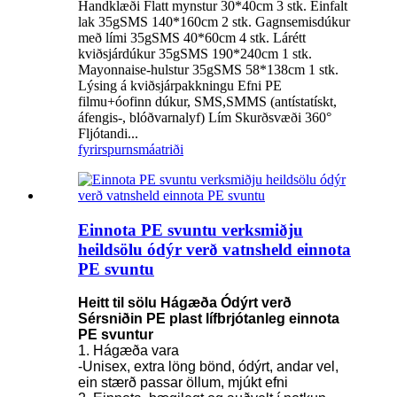
Handklæði Flatt mynstur 30*40cm 3 stk. Einfalt
lak 35gSMS 140*160cm 2 stk. Gagnsemisdúkur
með lími 35gSMS 40*60cm 4 stk. Lárétt
kviðsjárdúkur 35gSMS 190*240cm 1 stk.
Mayonnaise-hulstur 35gSMS 58*138cm 1 stk.
Lýsing á kviðsjárpakkningu Efni PE
filmu+óofinn dúkur, SMS,SMMS (antístatískt,
áfengis-, blóðvarnalyf) Lím Skurðsvæði 360°
Fljótandi...
fyrirspurn
smáatriði
Einnota PE svuntu verksmiðju
heildsölu ódýr verð vatnsheld einnota
PE svuntu
Heitt til sölu Hágæða Ódýrt verð
Sérsniðin PE plast lífbrjótanleg einnota
PE svuntur
1. Hágæða vara
-Unisex, extra löng bönd, ódýrt, andar vel,
ein stærð passar öllum, mjúkt efni