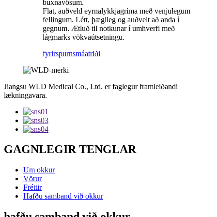
buxnavösum.
Flat, auðveld eyrnalykkjagríma með venjulegum
fellingum. Létt, þægileg og auðvelt að anda í
gegnum. Ætluð til notkunar í umhverfi með
lágmarks vökvaútsetningu.
fyrirspurn
smáatriði
Jiangsu WLD Medical Co., Ltd. er faglegur framleiðandi
lækningavara.
GAGNLEGIR TENGLAR
Um okkur
Vörur
Fréttir
Hafðu samband við okkur
hafðu samband við okkur