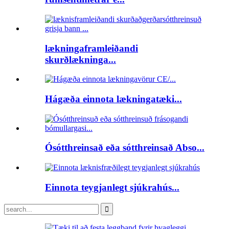
lækningaframleiðandi
skurðlækninga...
Hágæða einnota lækningatæki...
Ósótthreinsað eða sótthreinsað Abso...
Einnota teygjanlegt sjúkrahús...