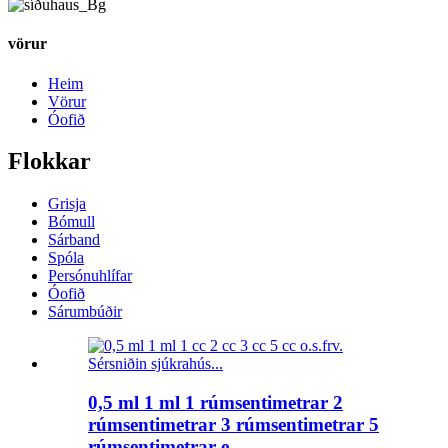
vörur
Heim
Vörur
Óofið
Flokkar
Grisja
Bómull
Sárband
Spóla
Persónuhlífar
Óofið
Sárumbúðir
0,5 ml 1 ml 1 rúmsentimetrar 2
rúmsentimetrar 3 rúmsentimetrar 5
rúmsentimetrar e...