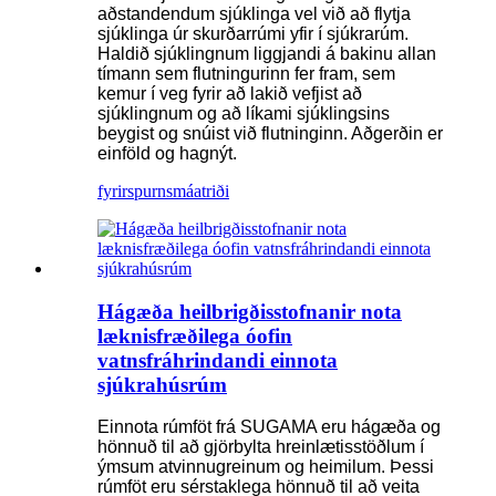
aðstandendum sjúklinga vel við að flytja
sjúklinga úr skurðarrúmi yfir í sjúkrarúm.
Haldið sjúklingnum liggjandi á bakinu allan
tímann sem flutningurinn fer fram, sem
kemur í veg fyrir að lakið vefjist að
sjúklingnum og að líkami sjúklingsins
beygist og snúist við flutninginn. Aðgerðin er
einföld og hagnýt.
fyrirspurn
smáatriði
Hágæða heilbrigðisstofnanir nota
læknisfræðilega óofin
vatnsfráhrindandi einnota
sjúkrahúsrúm
Einnota rúmföt frá SUGAMA eru hágæða og
hönnuð til að gjörbylta hreinlætisstöðlum í
ýmsum atvinnugreinum og heimilum. Þessi
rúmföt eru sérstaklega hönnuð til að veita