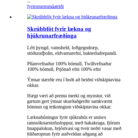
...
fyrirspurn
smáatriði
Skrúbbföt fyrir lækna og
hjúkrunarfræðinga
Létt þyngd, vatnsheld, loftgegndræp,
stöðurafþolin, eldvarnarefni, bakteríudrepandi.
Plíanvefnaður 100% bómull, Twillvefnaður
100% bómull, Prjónað efni 100% efni
Ýmsar stærðir eru í boði að beiðni viðskiptavina
okkar.
Hægt væri að prenta merki og mynstur, við
gætum gert ýmsar skurðaðgerðir samkvæmt
hönnun og teikningum viðskiptavina okkar.
Læknabúningur fyrir sjúkrahús er unisex
rannsóknarstofusloppur, með hakakraga, fjórum
hnappalokun, brjóstvasi og tveir neðri vasar með
hliðaropnun fyrir auðveldan aðgang að