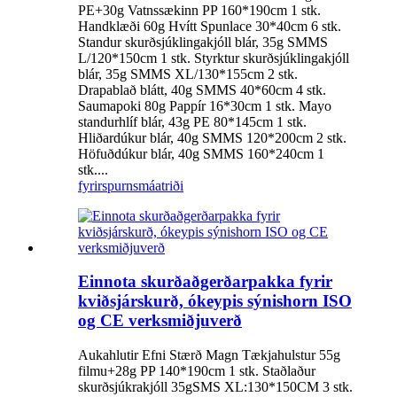
PE+30g Vatnssækinn PP 160*190cm 1 stk.
Handklæði 60g Hvítt Spunlace 30*40cm 6 stk.
Standur skurðsjúklingakjóll blár, 35g SMMS
L/120*150cm 1 stk. Styrktur skurðsjúklingakjóll
blár, 35g SMMS XL/130*155cm 2 stk.
Drapablað blátt, 40g SMMS 40*60cm 4 stk.
Saumapoki 80g Pappír 16*30cm 1 stk. Mayo
standurhlíf blár, 43g PE 80*145cm 1 stk.
Hliðardúkur blár, 40g SMMS 120*200cm 2 stk.
Höfuðdúkur blár, 40g SMMS 160*240cm 1
stk....
fyrirspurn
smáatriði
Einnota skurðaðgerðarpakka fyrir
kviðsjárskurð, ókeypis sýnishorn ISO
og CE verksmiðjuverð
Aukahlutir Efni Stærð Magn Tækjahulstur 55g
filmu+28g PP 140*190cm 1 stk. Staðlaður
skurðsjúkrakjóll 35gSMS XL:130*150CM 3 stk.