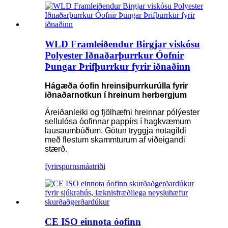
WLD Framleiðendur Birgjar viskósu
Polyester Iðnaðarþurrkur Óofnir
Þungar Þrifþurrkur fyrir iðnaðinn
Hágæða óofin hreinsiþurrkurúlla fyrir
iðnaðarnotkun í hreinum herbergjum
Áreiðanleiki og fjölhæfni hreinnar pólýester
sellulósa óofinnar pappírs í hagkvæmum
lausaumbúðum. Götun tryggja notagildi
með flestum skammturum af viðeigandi
stærð.
fyrirspurn
smáatriði
CE ISO einnota óofinn