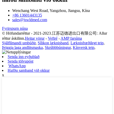
Wenchang West Road, Yangzhou, Jiangsu, Kína
+86 13601443135
sales@jswldmed.com
Fyrirspurn núna
© Höfundarréttur - 2021-2023.江苏迈德进出口有限公司: Allur
réttur áskilinn.
Heitar vörur
-
Veftré
-
AMP farsíma
Sjálflímandi umbúðir
,
Sílikon læknisband
,
Læknisfræðilegt teip
,
Þriggja laga andlitsmaska
,
Skrúbbbúningur
,
Kínversk teip
,
Senda inn eyðublað
Senda tölvupóst
WhatsApp
Hafðu samband við okkur
x