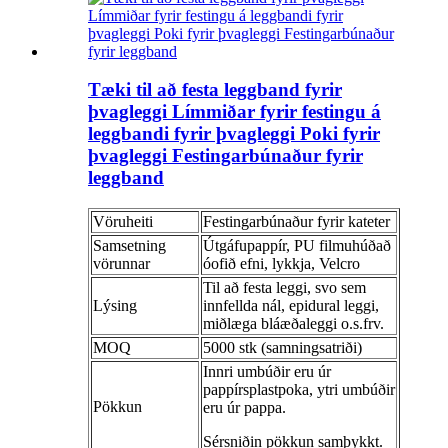
Tæki til að festa leggband fyrir
þvagleggi Límmiðar fyrir festingu á
leggbandi fyrir þvagleggi Poki fyrir
þvagleggi Festingarbúnaður fyrir
leggband
Vöruheiti
Festingarbúnaður fyrir kateter
Samsetning
Útgáfupappír, PU filmuhúðað
vörunnar
óofið efni, lykkja, Velcro
Til að festa leggi, svo sem
Lýsing
innfellda nál, epidural leggi,
miðlæga bláæðaleggi o.s.frv.
MOQ
5000 stk (samningsatriði)
Innri umbúðir eru úr
pappírsplastpoka, ytri umbúðir
Pökkun
eru úr pappa.
Sérsniðin pökkun samþykkt.