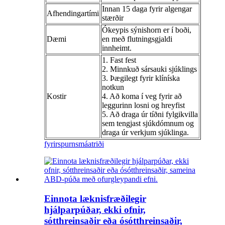
Innan 15 daga fyrir algengar
Afhendingartími
stærðir
Ókeypis sýnishorn er í boði,
Dæmi
en með flutningsgjaldi
innheimt.
1. Fast fest
2. Minnkuð sársauki sjúklings
3. Þægilegt fyrir klíníska
notkun
Kostir
4. Að koma í veg fyrir að
leggurinn losni og hreyfist
5. Að draga úr tíðni fylgikvilla
sem tengjast sjúkdómnum og
draga úr verkjum sjúklinga.
fyrirspurn
smáatriði
Einnota læknisfræðilegir
hjálparpúðar, ekki ofnir,
sótthreinsaðir eða ósótthreinsaðir,