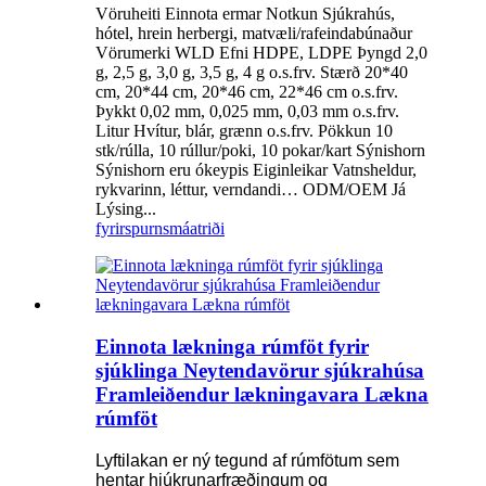
Vöruheiti Einnota ermar Notkun Sjúkrahús,
hótel, hrein herbergi, matvæli/rafeindabúnaður
Vörumerki WLD Efni HDPE, LDPE Þyngd 2,0
g, 2,5 g, 3,0 g, 3,5 g, 4 g o.s.frv. Stærð 20*40
cm, 20*44 cm, 20*46 cm, 22*46 cm o.s.frv.
Þykkt 0,02 mm, 0,025 mm, 0,03 mm o.s.frv.
Litur Hvítur, blár, grænn o.s.frv. Pökkun 10
stk/rúlla, 10 rúllur/poki, 10 pokar/kart Sýnishorn
Sýnishorn eru ókeypis Eiginleikar Vatnsheldur,
rykvarinn, léttur, verndandi… ODM/OEM Já
Lýsing...
fyrirspurn
smáatriði
Einnota lækninga rúmföt fyrir
sjúklinga Neytendavörur sjúkrahúsa
Framleiðendur lækningavara Lækna
rúmföt
Lyftilakan er ný tegund af rúmfötum sem
hentar hjúkrunarfræðingum og