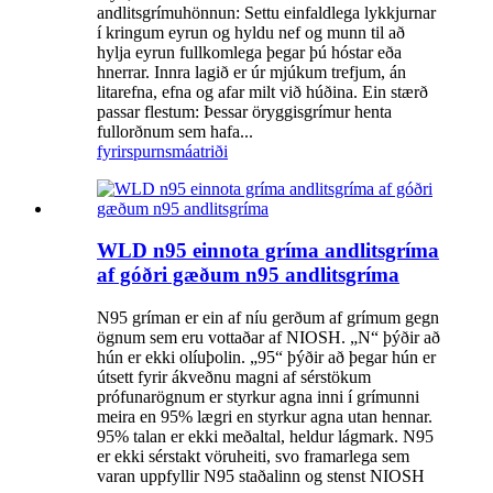
andlitsgrímuhönnun: Settu einfaldlega lykkjurnar
í kringum eyrun og hyldu nef og munn til að
hylja eyrun fullkomlega þegar þú hóstar eða
hnerrar. Innra lagið er úr mjúkum trefjum, án
litarefna, efna og afar milt við húðina. Ein stærð
passar flestum: Þessar öryggisgrímur henta
fullorðnum sem hafa...
fyrirspurn
smáatriði
WLD n95 einnota gríma andlitsgríma
af góðri gæðum n95 andlitsgríma
N95 gríman er ein af níu gerðum af grímum gegn
ögnum sem eru vottaðar af NIOSH. „N“ þýðir að
hún er ekki olíuþolin. „95“ þýðir að þegar hún er
útsett fyrir ákveðnu magni af sérstökum
prófunarögnum er styrkur agna inni í grímunni
meira en 95% lægri en styrkur agna utan hennar.
95% talan er ekki meðaltal, heldur lágmark. N95
er ekki sérstakt vöruheiti, svo framarlega sem
varan uppfyllir N95 staðalinn og stenst NIOSH