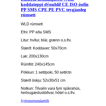
koddateppi dýnuhlíf CE ISO óofin
PP SMS CPE PE PVC teygjanleg
rúmsett
WLD rúmsett
Efni: PP eða SMS
Litur: hvítur, blár, grænn o.s.frv.
Stærð: Koddaver: 50x70cm
Lak: 200x130cm
Rúmföt: 240x145cm
Pökkun: 1 sett/poki, 50 sett/ctn
Stærð öskju: 52x30x51 cm
Notkun: Tilvalin vara fyrir sjúkrahús,
heilsugæslustöðvar, hótel o.s.frv.
fyrirspurn
smáatriði