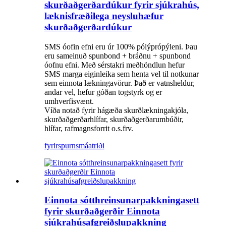
skurðaðgerðardúkur fyrir sjúkrahús,
læknisfræðilega neysluhæfur
skurðaðgerðardúkur
SMS óofin efni eru úr 100% pólýprópýleni. Þau
eru sameinuð spunbond + bráðnu + spunbond
óofnu efni. Með sérstakri meðhöndlun hefur
SMS marga eiginleika sem henta vel til notkunar
sem einnota lækningavörur. Það er vatnsheldur,
andar vel, hefur góðan togstyrk og er
umhverfisvænt.
Víða notað fyrir hágæða skurðlækningakjóla,
skurðaðgerðarhlífar, skurðaðgerðarumbúðir,
hlífar, rafmagnsforrit o.s.frv.
fyrirspurn
smáatriði
Einnota sótthreinsunarpakkningasett
fyrir skurðaðgerðir Einnota
sjúkrahúsafgreiðslupakkning