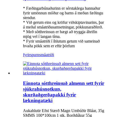
* Fæðingarbúnaðurinn er sérstaklega hannaður
fyrir umönnun móður og barns á meðan fæðingu
stendur.
* Við gerum eins og kröfur viðskiptavinarins, þar
á meðal smáatriðasamsetningar, pökkunaraðferð.
* Með sótthreinsun er hægt að tryggja áhrifin
mjög vel í langan tíma.
* Fyrir smáatriði í íhlutum getum við sameinað
hvaða pökk sem er eftir þörfum
fyrirspurn
smáatriði
Einnota sótthreinsuð almenn sett fyrir
sjúkrahúsnotkun,
skurðaðgerðapakki fyrir
lækningatæki
Aukahlutir Efni Stærð Magn Umbúðir Bláar, 35g
SMMS 100*100cm 1 stk. Borðdúkur 55g