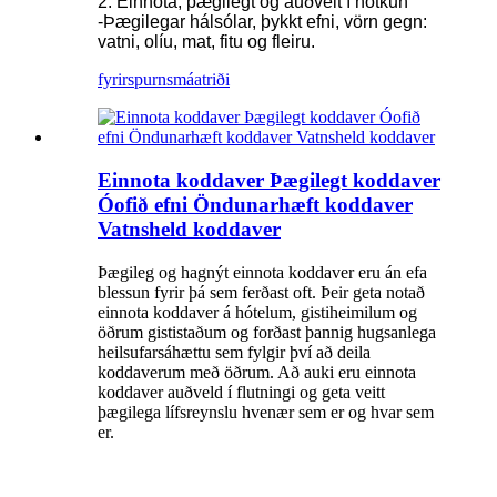
2. Einnota, þægilegt og auðvelt í notkun
-Þægilegar hálsólar, þykkt efni, vörn gegn:
vatni, olíu, mat, fitu og fleiru.
fyrirspurn
smáatriði
Einnota koddaver Þægilegt koddaver
Óofið efni Öndunarhæft koddaver
Vatnsheld koddaver
Þægileg og hagnýt einnota koddaver eru án efa
blessun fyrir þá sem ferðast oft. Þeir geta notað
einnota koddaver á hótelum, gistiheimilum og
öðrum gististaðum og forðast þannig hugsanlega
heilsufarsáhættu sem fylgir því að deila
koddaverum með öðrum. Að auki eru einnota
koddaver auðveld í flutningi og geta veitt
þægilega lífsreynslu hvenær sem er og hvar sem
er.