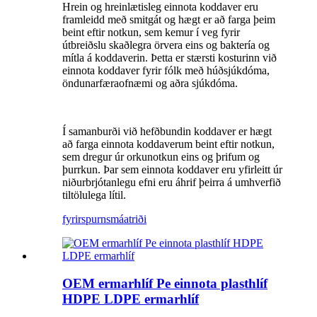
Hrein og hreinlætisleg einnota koddaver eru
framleidd með smitgát og hægt er að farga þeim
beint eftir notkun, sem kemur í veg fyrir
útbreiðslu skaðlegra örvera eins og baktería og
mítla á koddaverin. Þetta er stærsti kosturinn við
einnota koddaver fyrir fólk með húðsjúkdóma,
öndunarfæraofnæmi og aðra sjúkdóma.
Í samanburði við hefðbundin koddaver er hægt
að farga einnota koddaverum beint eftir notkun,
sem dregur úr orkunotkun eins og þrifum og
þurrkun. Þar sem einnota koddaver eru yfirleitt úr
niðurbrjótanlegu efni eru áhrif þeirra á umhverfið
tiltölulega lítil.
fyrirspurn
smáatriði
OEM ermarhlíf Pe einnota plasthlíf
HDPE LDPE ermarhlíf