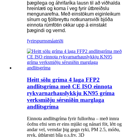
þægilega og áhrifaríka lausn til að viðhalda
hreinlæti og koma í veg fyrir útbreiðslu
mengunarefna. Með einstökum eiginleikum
sínum og fjölbreyttu notkunarsviði bjóða
einnota rúmfötin okkar upp á einstakt
þægindi og vernd.
fyrirspurn
smáatriði
Heitt sölu gríma 4 laga FFP2
andlitsgríma með CE ISO einnota
rykvarnarhauslykkju KN95 gríma
verksmiðju sérsniðin marglaga
andlitsgríma
Einnota andlitsgríma fyrir fullorðna – með innra
óofnu efni sem er eins mjúkt og nánari föt, létt og
andar vel, verndar þig gegn ryki, PM 2.5, móðu,
reyk, útblæstri bíla o.s.frv. 3D