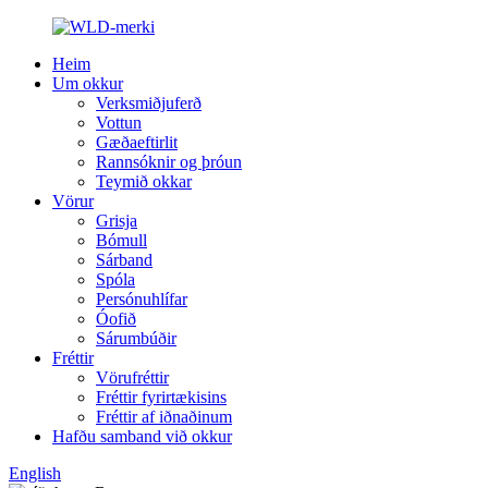
Heim
Um okkur
Verksmiðjuferð
Vottun
Gæðaeftirlit
Rannsóknir og þróun
Teymið okkar
Vörur
Grisja
Bómull
Sárband
Spóla
Persónuhlífar
Óofið
Sárumbúðir
Fréttir
Vörufréttir
Fréttir fyrirtækisins
Fréttir af iðnaðinum
Hafðu samband við okkur
English