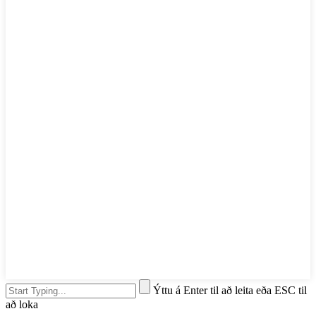
Ýttu á Enter til að leita eða ESC til
að loka