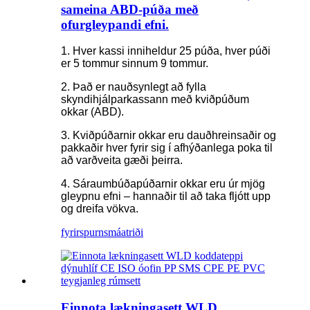
sameina ABD-púða með
ofurgleypandi efni.
1. Hver kassi inniheldur 25 púða, hver púði
er 5 tommur sinnum 9 tommur.
2. Það er nauðsynlegt að fylla
skyndihjálparkassann með kviðpúðum
okkar (ABD).
3. Kviðpúðarnir okkar eru dauðhreinsaðir og
pakkaðir hver fyrir sig í afhýðanlega poka til
að varðveita gæði þeirra.
4. Sáraumbúðapúðarnir okkar eru úr mjög
gleypnu efni – hannaðir til að taka fljótt upp
og dreifa vökva.
fyrirspurn
smáatriði
Einnota lækningasett WLD