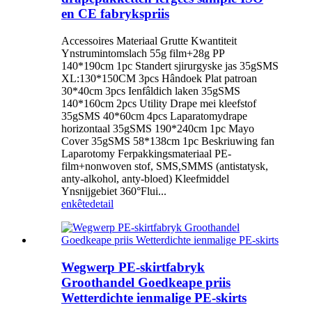
en CE fabrykspriis
Accessoires Materiaal Grutte Kwantiteit
Ynstrumintomslach 55g film+28g PP
140*190cm 1pc Standert sjirurgyske jas 35gSMS
XL:130*150CM 3pcs Hândoek Plat patroan
30*40cm 3pcs Ienfâldich laken 35gSMS
140*160cm 2pcs Utility Drape mei kleefstof
35gSMS 40*60cm 4pcs Laparatomydrape
horizontaal 35gSMS 190*240cm 1pc Mayo
Cover 35gSMS 58*138cm 1pc Beskriuwing fan
Laparotomy Ferpakkingsmateriaal PE-
film+nonwoven stof, SMS,SMMS (antistatysk,
anty-alkohol, anty-bloed) Kleefmiddel
Ynsnijgebiet 360°Flui...
enkête
detail
Wegwerp PE-skirtfabryk
Groothandel Goedkeape priis
Wetterdichte ienmalige PE-skirts