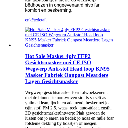
bêdhoezen in ongeëvenaard nivo fan
komfort en beskerming.
enkête
detail
Hot Sale Masker 4ply FFP2
Gesichtsmasker mei CE ISO
Wegwerp Anti-stof Head loop KN95
Masker Fabriek Oanpast Meardere
Lagen Gesichtsmasker
Wegwerp gesichtsmasker foar folwoeksenen -
mei de binnenste non-woven stof is sa sêft as
yntime klean, ljocht en ademend, beskermet jo
tsjin stof, PM 2.5, waas, reek, auto-útlaat, ensfh.
3D gesichtsmaskerûntwerp: Plak gewoan de
lussen om jo earen en bedek jo noas en mûle foar
folsleine dekking by hoastjen of niesjen.