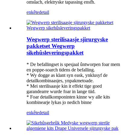
omslach, elektryske tapassing ensfh.
enkête
detail
Wegwerp sterilisaasje sjirurgyske
pakketset Wegwerp
sikehûsleveringspakket
* De befallingset is spesjaal ûntworpen foar mem
en poppe-soarch tidens de befalling.
* Wy dogge as klant syn eask, ynklusyf de
detailkombinaasjes, ynpakmetoade.
* Mei sterilisaasje kin it effekt tige goed
garandearre wurde foar in lange tiid.
* Foar detailkomponinten kinne wy alle kits
kombinearje lykas jo nedich binne
enkête
detail