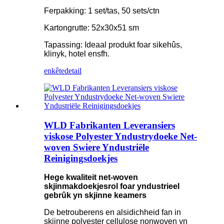
Ferpakking: 1 set/tas, 50 sets/ctn
Kartongrutte: 52x30x51 sm
Tapassing: Ideaal produkt foar sikehûs,
klinyk, hotel ensfh.
enkête
detail
WLD Fabrikanten Leveransiers
viskose Polyester Yndustrydoeke Net-
woven Swiere Yndustriële
Reinigingsdoekjes
Hege kwaliteit net-woven
skjinmakdoekjesrol foar yndustrieel
gebrûk yn skjinne keamers
De betrouberens en alsidichheid fan in
skjinne polyester cellulose nonwoven yn