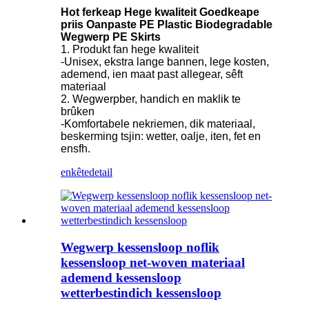
Hot ferkeap Hege kwaliteit Goedkeape
priis Oanpaste PE Plastic Biodegradable
Wegwerp PE Skirts
1. Produkt fan hege kwaliteit
-Unisex, ekstra lange bannen, lege kosten,
ademend, ien maat past allegear, sêft
materiaal
2. Wegwerpber, handich en maklik te
brûken
-Komfortabele nekriemen, dik materiaal,
beskerming tsjin: wetter, oalje, iten, fet en
ensfh.
enkête
detail
Wegwerp kessensloop noflik
kessensloop net-woven materiaal
ademend kessensloop
wetterbestindich kessensloop