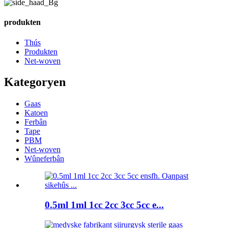
produkten
Thús
Produkten
Net-woven
Kategoryen
Gaas
Katoen
Ferbân
Tape
PBM
Net-woven
Wûneferbân
0.5ml 1ml 1cc 2cc 3cc 5cc e...