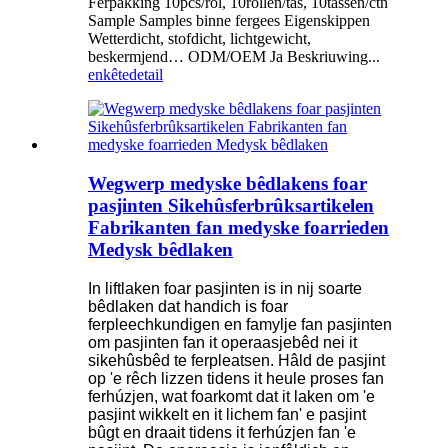
Ferpakking 10pcs/rol, 10rollen/tas, 10tassen/ctn
Sample Samples binne fergees Eigenskippen
Wetterdicht, stofdicht, lichtgewicht,
beskermjend… ODM/OEM Ja Beskriuwing...
enkête
detail
Wegwerp medyske bêdlakens foar
pasjinten Sikehûsferbrûksartikelen
Fabrikanten fan medyske foarrieden
Medysk bêdlaken
In liftlaken foar pasjinten is in nij soarte
bêdlaken dat handich is foar
ferpleechkundigen en famylje fan pasjinten
om pasjinten fan it operaasjebêd nei it
sikehûsbêd te ferpleatsen. Hâld de pasjint
op 'e rêch lizzen tidens it heule proses fan
ferhúzjen, wat foarkomt dat it laken om 'e
pasjint wikkelt en it lichem fan' e pasjint
bûgt en draait tidens it ferhúzjen fan 'e