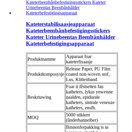
Kateterstabilisaasjeapparaat
Kateterbeenbânbefestigingsstickers
Kateter Urinebeentas Beenbânhâlder
Kateterbefestigingsapparaat
Apparaat foar
Produktnamme
kateterfixaasje
Release Paper, PU Film
Produktkomposysje
coated non-woven stof,
Lus, Klittenband
Foar it fêstsetten fan
katheters, lykas ynwenne
Beskriuwing
naalden, epidurale
katheters, sintrale veneuze
katheters, ensfh.
5000 stikken
MOQ
(ûnderhannelber)
Binnenferpakking is in