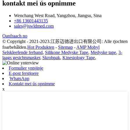
kontakt mei ús opnimme
Wenchang West Road, Yangzhou, Jiangsu, Sina
+86 13601443135
sales@jswldmed.com
Oanfraach no
© Copyright - 2021-2023.江苏迈德进出口有限公司: Alle rjochten
foarbehâlden.
Hot Produkten
-
Sitemap
-
AMP Mobyl
Selskleefende ferband
,
Silikone Medyske Tape
,
Medyske tape
,
3-
laags gesichtsmasker
,
Skrobpak
,
Kinesiology Tape
,
Formulier yntsjinje
E-post ferstjoere
WhatsApp
Kontakt mei ús opnimme
x