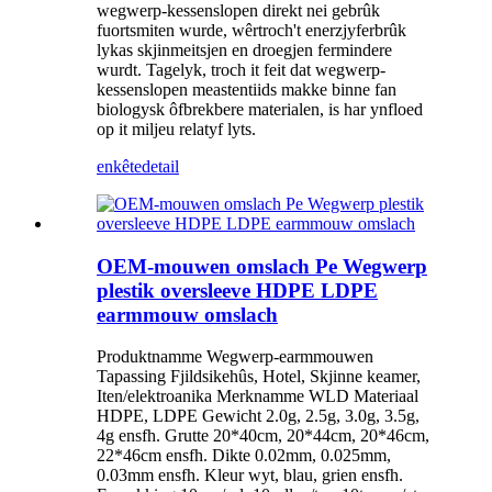
wegwerp-kessenslopen direkt nei gebrûk
fuortsmiten wurde, wêrtroch't enerzjyferbrûk
lykas skjinmeitsjen en droegjen fermindere
wurdt. Tagelyk, troch it feit dat wegwerp-
kessenslopen meastentiids makke binne fan
biologysk ôfbrekbere materialen, is har ynfloed
op it miljeu relatyf lyts.
enkête
detail
OEM-mouwen omslach Pe Wegwerp
plestik oversleeve HDPE LDPE
earmmouw omslach
Produktnamme Wegwerp-earmmouwen
Tapassing Fjildsikehûs, Hotel, Skjinne keamer,
Iten/elektroanika Merknamme WLD Materiaal
HDPE, LDPE Gewicht 2.0g, 2.5g, 3.0g, 3.5g,
4g ensfh. Grutte 20*40cm, 20*44cm, 20*46cm,
22*46cm ensfh. Dikte 0.02mm, 0.025mm,
0.03mm ensfh. Kleur wyt, blau, grien ensfh.