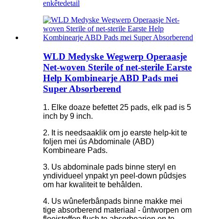
enkête
detail
WLD Medyske Wegwerp Operaasje
Net-woven Sterile of net-sterile Earste
Help Kombinearje ABD Pads mei
Super Absorberend
1. Elke doaze befettet 25 pads, elk pad is 5
inch by 9 inch.
2. It is needsaaklik om jo earste help-kit te
foljen mei ús Abdominale (ABD)
Kombineare Pads.
3. Us abdominale pads binne steryl en
yndividueel ynpakt yn peel-down pûdsjes
om har kwaliteit te behâlden.
4. Us wûneferbânpads binne makke mei
tige absorberend materiaal - ûntworpen om
floeistoffen fluch te absorbearjen en te