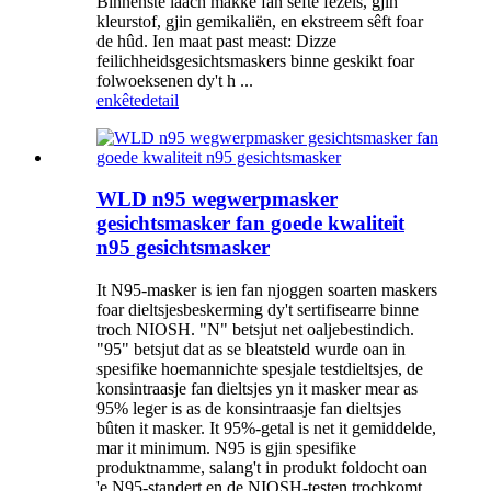
Binnenste laach makke fan sêfte fezels, gjin
kleurstof, gjin gemikaliën, en ekstreem sêft foar
de hûd. Ien maat past meast: Dizze
feilichheidsgesichtsmaskers binne geskikt foar
folwoeksenen dy't h ...
enkête
detail
WLD n95 wegwerpmasker
gesichtsmasker fan goede kwaliteit
n95 gesichtsmasker
It N95-masker is ien fan njoggen soarten maskers
foar dieltsjesbeskerming dy't sertifisearre binne
troch NIOSH. "N" betsjut net oaljebestindich.
"95" betsjut dat as se bleatsteld wurde oan in
spesifike hoemannichte spesjale testdieltsjes, de
konsintraasje fan dieltsjes yn it masker mear as
95% leger is as de konsintraasje fan dieltsjes
bûten it masker. It 95%-getal is net it gemiddelde,
mar it minimum. N95 is gjin spesifike
produktnamme, salang't in produkt foldocht oan
'e N95-standert en de NIOSH-testen trochkomt