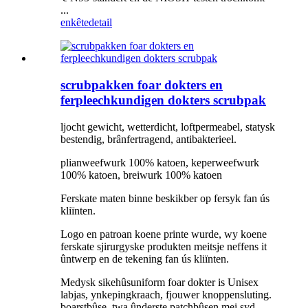
...
enkête
detail
scrubpakken foar dokters en
ferpleechkundigen dokters scrubpak
ljocht gewicht, wetterdicht, loftpermeabel, statysk
bestendig, brânfertragend, antibakterieel.
plianweefwurk 100% katoen, keperweefwurk
100% katoen, breiwurk 100% katoen
Ferskate maten binne beskikber op fersyk fan ús
kliïnten.
Logo en patroan koene printe wurde, wy koene
ferskate sjirurgyske produkten meitsje neffens it
ûntwerp en de tekening fan ús kliïnten.
Medysk sikehûsuniform foar dokter is Unisex
labjas, ynkepingkraach, fjouwer knoppensluting.
boarstbûse, twa ûnderste patchbûsen mei syd-