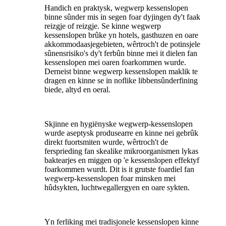
Handich en praktysk, wegwerp kessenslopen
binne sûnder mis in segen foar dyjingen dy't faak
reizgje of reizgje. Se kinne wegwerp
kessenslopen brûke yn hotels, gasthuzen en oare
akkommodaasjegebieten, wêrtroch't de potinsjele
sûnensrisiko's dy't ferbûn binne mei it dielen fan
kessenslopen mei oaren foarkommen wurde.
Derneist binne wegwerp kessenslopen maklik te
dragen en kinne se in noflike libbensûnderfining
biede, altyd en oeral.
Skjinne en hygiënyske wegwerp-kessenslopen
wurde aseptysk produsearre en kinne nei gebrûk
direkt fuortsmiten wurde, wêrtroch't de
fersprieding fan skealike mikroorganismen lykas
baktearjes en miggen op 'e kessenslopen effektyf
foarkommen wurdt. Dit is it grutste foardiel fan
wegwerp-kessenslopen foar minsken mei
hûdsykten, luchtwegallergyen en oare sykten.
Yn ferliking mei tradisjonele kessenslopen kinne