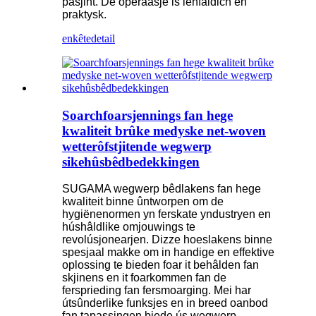
pasjint. De operaasje is ienfâldich en
praktysk.
enkête
detail
Soarchfoarsjennings fan hege
kwaliteit brûke medyske net-woven
wetterôfstjitende wegwerp
sikehûsbêdbedekkingen
SUGAMA wegwerp bêdlakens fan hege
kwaliteit binne ûntworpen om de
hygiënenormen yn ferskate yndustryen en
húshâldlike omjouwings te
revolúsjonearjen. Dizze hoeslakens binne
spesjaal makke om in handige en effektive
oplossing te bieden foar it behâlden fan
skjinens en it foarkommen fan de
fersprieding fan fersmoarging. Mei har
útsûnderlike funksjes en in breed oanbod
fan tapassingen biede ús wegwerp