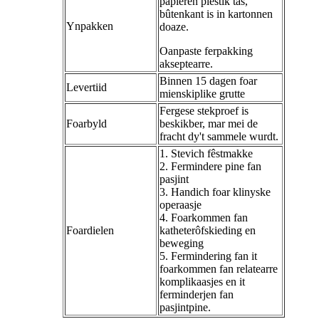
papieren plestik tas,
bûtenkant is in kartonnen
Ynpakken
doaze.
Oanpaste ferpakking
akseptearre.
Binnen 15 dagen foar
Levertiid
mienskiplike grutte
Fergese stekproef is
Foarbyld
beskikber, mar mei de
fracht dy't sammele wurdt.
1. Stevich fêstmakke
2. Fermindere pine fan
pasjint
3. Handich foar klinyske
operaasje
4. Foarkommen fan
Foardielen
katheterôfskieding en
beweging
5. Fermindering fan it
foarkommen fan relatearre
komplikaasjes en it
ferminderjen fan
pasjintpine.