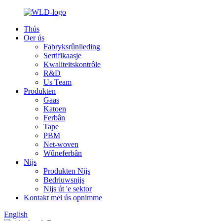
Thús
Oer ús
Fabryksrûnlieding
Sertifikaasje
Kwaliteitskontrôle
R&D
Us Team
Produkten
Gaas
Katoen
Ferbân
Tape
PBM
Net-woven
Wûneferbân
Nijs
Produkten Nijs
Bedriuwsnijs
Nijs út 'e sektor
Kontakt mei ús opnimme
English