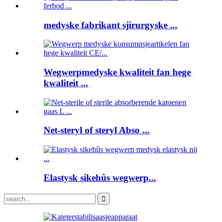
medyske fabrikant sjirurgyske ...
Wegwerpmedyske kwaliteit fan hege
kwaliteit ...
Net-steryl of steryl Abso ...
Elastysk sikehûs wegwerp...