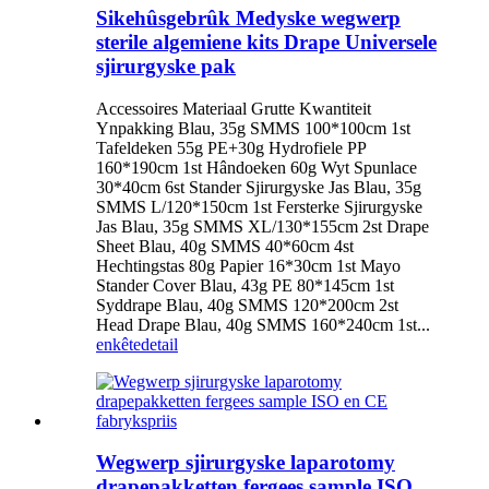
Sikehûsgebrûk Medyske wegwerp
sterile algemiene kits Drape Universele
sjirurgyske pak
Accessoires Materiaal Grutte Kwantiteit
Ynpakking Blau, 35g SMMS 100*100cm 1st
Tafeldeken 55g PE+30g Hydrofiele PP
160*190cm 1st Hândoeken 60g Wyt Spunlace
30*40cm 6st Stander Sjirurgyske Jas Blau, 35g
SMMS L/120*150cm 1st Fersterke Sjirurgyske
Jas Blau, 35g SMMS XL/130*155cm 2st Drape
Sheet Blau, 40g SMMS 40*60cm 4st
Hechtingstas 80g Papier 16*30cm 1st Mayo
Stander Cover Blau, 43g PE 80*145cm 1st
Syddrape Blau, 40g SMMS 120*200cm 2st
Head Drape Blau, 40g SMMS 160*240cm 1st...
enkête
detail
Wegwerp sjirurgyske laparotomy
drapepakketten fergees sample ISO