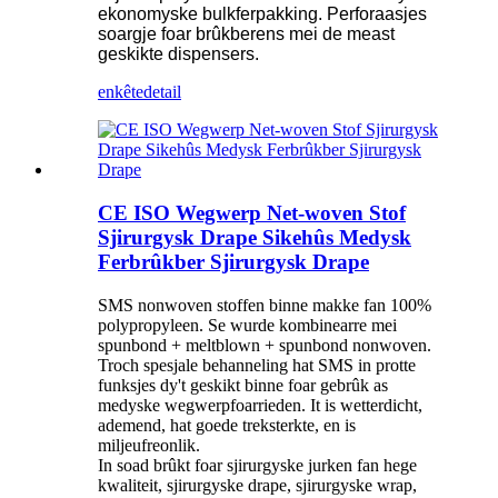
ekonomyske bulkferpakking. Perforaasjes
soargje foar brûkberens mei de meast
geskikte dispensers.
enkête
detail
CE ISO Wegwerp Net-woven Stof
Sjirurgysk Drape Sikehûs Medysk
Ferbrûkber Sjirurgysk Drape
SMS nonwoven stoffen binne makke fan 100%
polypropyleen. Se wurde kombinearre mei
spunbond + meltblown + spunbond nonwoven.
Troch spesjale behanneling hat SMS in protte
funksjes dy't geskikt binne foar gebrûk as
medyske wegwerpfoarrieden. It is wetterdicht,
ademend, hat goede treksterkte, en is
miljeufreonlik.
In soad brûkt foar sjirurgyske jurken fan hege
kwaliteit, sjirurgyske drape, sjirurgyske wrap,