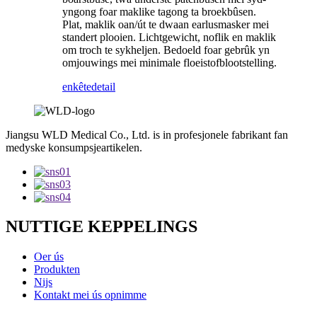
yngong foar maklike tagong ta broekbûsen.
Plat, maklik oan/út te dwaan earlusmasker mei
standert plooien. Lichtgewicht, noflik en maklik
om troch te sykheljen. Bedoeld foar gebrûk yn
omjouwings mei minimale floeistofblootstelling.
enkête
detail
Jiangsu WLD Medical Co., Ltd. is in profesjonele fabrikant fan
medyske konsumpsjeartikelen.
NUTTIGE KEPPELINGS
Oer ús
Produkten
Nijs
Kontakt mei ús opnimme