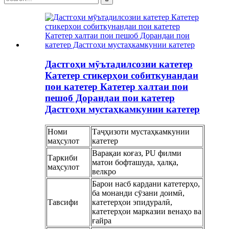
Дастгоҳи мӯътадилсозии катетер
Катетер стикерҳои собиткунандаи
пои катетер Катетер халтаи пои
пешоб Дорандаи пои катетер
Дастгоҳи мустаҳкамкунии катетер
Номи
Таҷҳизоти мустаҳкамкунии
маҳсулот
катетер
Варақаи коғаз, PU филми
Таркиби
матои бофташуда, ҳалқа,
маҳсулот
велкро
Барои насб кардани катетерҳо,
ба монанди сӯзани доимӣ,
Тавсифи
катетерҳои эпидуралӣ,
катетерҳои марказии венаҳо ва
ғайра