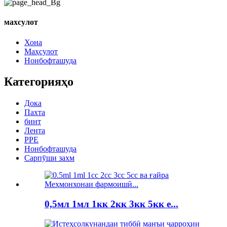
махсулот
Хона
Маҳсулот
Нонбофташуда
Категорияҳо
Дока
Пахта
бинт
Лента
PPE
Нонбофташуда
Сарпӯши захм
0,5мл 1мл 1кк 2кк 3кк 5кк e...