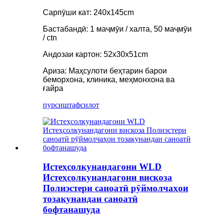
Сарпӯши кат: 240x145cm
Бастабандӣ: 1 маҷмӯи / халта, 50 маҷмӯи
/ ctn
Андозаи картон: 52x30x51cm
Ариза: Маҳсулоти беҳтарин барои
беморхона, клиника, меҳмонхона ва
ғайра
пурсиш
тафсилот
Истеҳсолкунандагони WLD
Истеҳсолкунандагони вискоза
Полиэстери саноатӣ рӯймолчаҳои
тозакунандаи саноатӣ
бофтанашуда