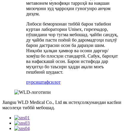
метавонем мувофиқи тарроҳӣ ва нақшаи
мизоҷони худ ҷарроҳии гуногунро анҷом
диҳем.
Либоси беморхонаи тиббӣ барои табибон
куртаи лаборатории Unisex, гирехчадор,
пӯшидани чор тугма мебошад. ҷайби сандуқ,
ду ҷайби пасти поёнӣ бо даромадгоҳи паҳлӯ
барои дастрасии осон ба дараҳои шим.
Ниқоби ҳалқаи ҳамвор ва осони даргир/
хомӯш бо плосҳои стандартӣ. Сабук, бароҳат
ва нафаскашӣ осон. Барои истифода дар
муҳитҳо бо таъсири ҳадди ақали моеъ
пешбинӣ шудааст.
пурсиш
тафсилот
Jiangsu WLD Medical Co., Ltd як истеҳсолкунандаи касбии
масолеҳи тиббӣ мебошад.