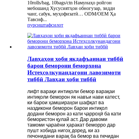
10rolls/bag, 10bags/ctn Намунаҳо ройгон
мебошанд Хусусиятҳои обногузар, зидди
чанг, сабук, муҳофизатӣ… ODM/OEM Ҳа
Тавсиф...
пурсиш
тафсилот
Лавҳаҳои хоби якдафъаинаи тиббӣ
барои беморони беморхона
Истеҳсолкунандагони лавозимоти
тиббӣ Лавҳаи хоби тиббӣ
лифт варақи интиқоли бемор варақаи
интиқоли беморон як навъи нави катест,
ки барои ҳамшираҳои шафқат ва
наздикони беморон барои интиқол
додани беморон аз кати ҷарроҳӣ ба кати
бемористон қулай аст. Дар давоми
тамоми ҷараёни ҳаракат беморро дар
пушт хобида нигоҳ доред, ки аз
печонидани варақ ба бемор ва печидан