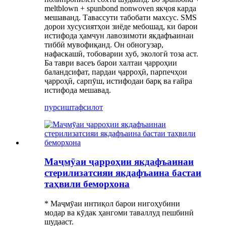
meltblown + spunbond nonwoven якҷоя карда
мешаванд. Тавассути табобати махсус. SMS
дорои хусусиятҳои зиёде мебошад, ки барои
истифода ҳамчун лавозимоти якдафъаинаи
тиббӣ мувофиқанд. Он обногузар,
нафаскашӣ, тобоварии хуб, экологӣ тоза аст.
Ба таври васеъ барои халтаи ҷарроҳии
баландсифат, пардаи ҷарроҳӣ, парпечҳои
ҷарроҳӣ, сарпӯш, истифодаи барқ ​​ва ғайра
истифода мешавад.
пурсиш
тафсилот
Маҷмӯаи ҷарроҳии якдафъаинаи
стерилизатсияи якдафъаина бастаи
таҳвили беморхона
* Маҷмӯаи интиқол барои нигоҳубини
модар ва кӯдак ҳангоми таваллуд пешбинӣ
шудааст.