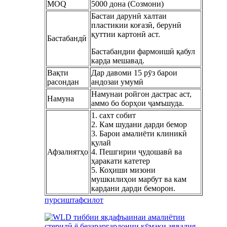
MOQ
5000 дона (Созмони)
Бастаи дарунӣ халтаи
пластикии коғазӣ, берунӣ
қуттии картонӣ аст.
Бастабандӣ
Бастабандии фармоишӣ қабул
карда мешавад.
Вақти
Дар давоми 15 рӯз барои
расондан
андозаи умумӣ
Намунаи ройгон дастрас аст,
Намуна
аммо бо борҳои ҷамъшуда.
1. сахт собит
2. Кам шудани дарди бемор
3. Барои амалиёти клиникӣ
қулай
Афзалиятҳо
4. Пешгирии ҷудошавӣ ва
ҳаракати катетер
5. Коҳиши мизони
мушкилиҳои марбут ва кам
кардани дарди беморон.
пурсиш
тафсилот