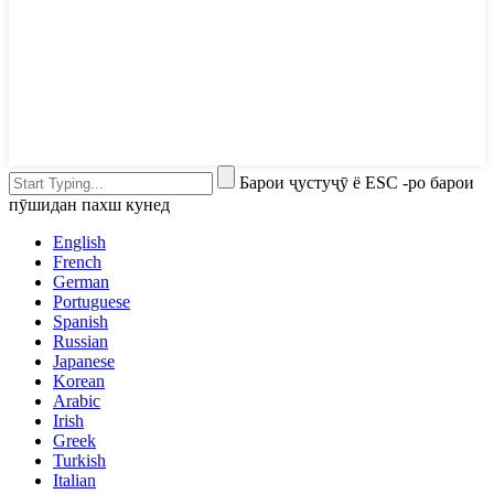
Барои ҷустуҷӯ ё ESC -ро барои
пӯшидан пахш кунед
English
French
German
Portuguese
Spanish
Russian
Japanese
Korean
Arabic
Irish
Greek
Turkish
Italian