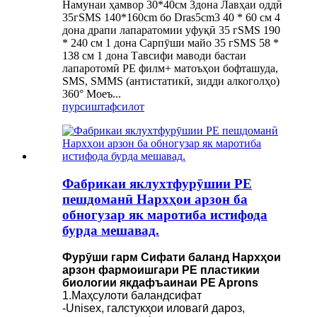
Намунаи ҳамвор 30*40см 3дона Лавҳаи оддӣ
35гSMS 140*160cm бо Dras5cm3 40 * 60 см 4
дона драпи лапаратомии уфуқӣ 35 гSMS 190
* 240 см 1 дона Сарпӯши майо 35 гSMS 58 *
138 см 1 дона Тавсифи маводи бастаи
лапаротомӣ PE филм+ матоъҳои бофташуда,
SMS, SMMS (антистатикӣ, зидди алкоголҳо)
360° Моеъ...
пурсиш
тафсилот
Фабрикаи яклухтфурӯшии PE
пешдоманӣ Нархҳои арзон ба
обногузар як маротиба истифода
бурда мешавад.
Фурӯши гарм Сифати баланд Нархҳои
арзон фармоишгари PE пластикии
биологии якдафъаинаи PE Aprons
1.Маҳсулоти баландсифат
-Unisex, галстукҳои иловагӣ дароз,