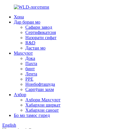
Хона
Дар бораи мо
Сафари завод
Сертификатсия
Назорати сифат
R&D
Дастаи мо
Маҳсулот
Дока
Пахта
бинт
Лента
PPE
Нонбофташуда
Сарпӯши захм
Ахбор
Ахбори Маҳсулот
Хабарҳои ширкат
Хабарҳои саноат
Бо мо тамос гиред
English