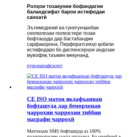
Ролҳои тозакунии бофандагии
баландсифат барои истифодаи
саноатӣ
Эътимоднокӣ ва гуногунҷанбаи
селлюлозаи полиэстери тозаи
бофташуда дар бастабандии
сарфакорона. Перфоратсияҳо қобили
истифодаро бо диспенсерҳои андозаи
мувофиқ таъмин мекунанд.
пурсиш
тафсилот
CE ISO матои якдафъаинаи
бофташуда дар беморхонаи
ҷарроҳии ҷарроҳии тиббии
масрафи ҷарроҳӣ
Матоъҳои SMS бофташуда аз 100%
полипропилен сохта шудаанд. Бо spunbond +