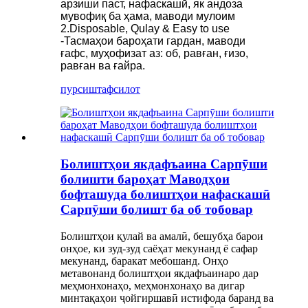
арзиши паст, нафаскашӣ, як андоза
мувофиқ ба ҳама, маводи мулоим
2.Disposable, Qulay & Easy to use
-Тасмаҳои бароҳати гардан, маводи
ғафс, муҳофизат аз: об, равған, ғизо,
равған ва ғайра.
пурсиш
тафсилот
Болиштҳои якдафъаина Сарпӯши
болишти бароҳат Маводҳои
бофташуда болиштҳои нафаскашӣ
Сарпӯши болишт ба об тобовар
Болиштҳои қулай ва амалӣ, бешубҳа барои
онҳое, ки зуд-зуд саёҳат мекунанд ё сафар
мекунанд, баракат мебошанд. Онҳо
метавонанд болиштҳои якдафъаинаро дар
меҳмонхонаҳо, меҳмонхонаҳо ва дигар
минтақаҳои ҷойгиршавӣ истифода баранд ва