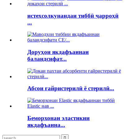
истеҳсолкунандаи тиббӣ ҷарроҳӣ
...
Доруҳои якдафъаинаи
баландсифат...
Абсои ғайристерилӣ ё стерилӣ...
Беморхонаи эластикии
якдафъаина...