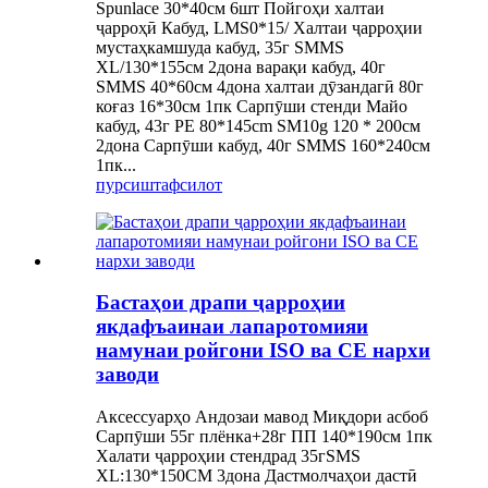
Spunlace 30*40см 6шт Пойгоҳи халтаи
ҷарроҳӣ Кабуд, LMS0*15/ Халтаи ҷарроҳии
мустаҳкамшуда кабуд, 35г SMMS
XL/130*155см 2дона варақи кабуд, 40г
SMMS 40*60см 4дона халтаи дӯзандагӣ 80г
коғаз 16*30см 1пк Сарпӯши стенди Майо
кабуд, 43г PE 80*145cm SM10g 120 * 200см
2дона Сарпӯши кабуд, 40г SMMS 160*240см
1пк...
пурсиш
тафсилот
Бастаҳои драпи ҷарроҳии
якдафъаинаи лапаротомияи
намунаи ройгони ISO ва CE нархи
заводи
Аксессуарҳо Андозаи мавод Миқдори асбоб
Сарпӯши 55г плёнка+28г ПП 140*190см 1пк
Халати ҷарроҳии стендрад 35гSMS
XL:130*150CM 3дона Дастмолчаҳои дастӣ