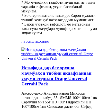
* Мо мувофиқи талаботи муштарӣ, аз ҷумла
таркиби тафсилот, усули бастабандӣ
мекунем.
* Бо стерилизатсия, таъсирро барои муддати
тӯлонӣ хеле хуб кафолат додан мумкин аст.
* Барои ҷузъҳои тафсилот, мо метавонем
ҳама гуна маҷмӯаро мувофиқи хоҳиши шумо
якҷоя кунем
пурсиш
тафсилот
Истифода дар беморхона
маҷмӯаҳои тиббии якдафъаинаи
умумӣ стерилӣ Drape Universal
Cerrahi Pack
Аксессуарҳо Андозаи мавод Миқдори
печонидани кабуд, 35г SMMS 100*100см 1пк
Сарпӯши миз 55г ПЭ+30г Гидрофили ПП
160*190см 1пк Сачоқҳои дастӣ 60г Сафед