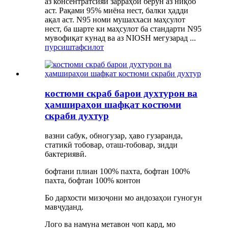
аз консентратсияи зарраҳои берун аз ниқоб
аст. Рақами 95% миёна нест, балки ҳадди
ақал аст. N95 номи мушаххаси маҳсулот
нест, ба шарте ки маҳсулот ба стандарти N95
мувофиқат кунад ва аз NIOSH мегузарад ...
пурсиш
тафсилот
костюми скраб барои духтурон ва
ҳамшираҳои шафқат костюми
скраби духтур
вазни сабук, обногузар, ҳаво гузаранда,
статикӣ тобовар, оташ-тобовар, зидди
бактериявӣ.
бофтани плиан 100% пахта, бофтан 100%
пахта, бофтан 100% контон
Бо дархости мизоҷони мо андозаҳои гуногун
мавҷуданд.
Лого ва намуна метавон чоп кард, мо