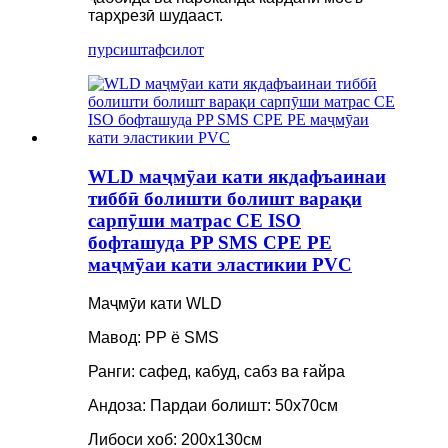
тарҳрезӣ шудааст.
пурсиш
тафсилот
WLD маҷмӯаи кати якдафъаинаи
тиббӣ болишти болишт варақи
сарпӯши матрас CE ISO
бофташуда PP SMS CPE PE
маҷмӯаи кати эластикии PVC
Маҷмӯи кати WLD
Мавод: PP ё SMS
Ранги: сафед, кабуд, сабз ва ғайра
Андоза: Пардаи болишт: 50х70см
Либоси хоб: 200х130см