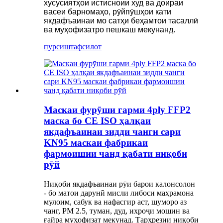
хусусиятҳои истисноии худ ва доираи
васеи барномаҳо, рӯйпӯшҳои кати
якдафъаинаи мо сатҳи беҳамтои тасаллӣ
ва муҳофизатро пешкаш мекунанд.
пурсиш
тафсилот
Маскаи фурӯши гарми 4ply FFP2
маска бо CE ISO ҳалқаи
якдафъаинаи зидди чанги сари
KN95 маскаи фабрикаи
фармоишии чанд қабати ниқоби
рӯй
Ниқоби якдафъаинаи рӯи барои калонсолон
- бо матои дарунӣ мисли либоси маҳрамона
мулоим, сабук ва нафасгир аст, шуморо аз
чанг, PM 2.5, туман, дуд, ихроҷи мошин ва
ғайра муҳофизат мекунад. Тарҳрезии ниқоби