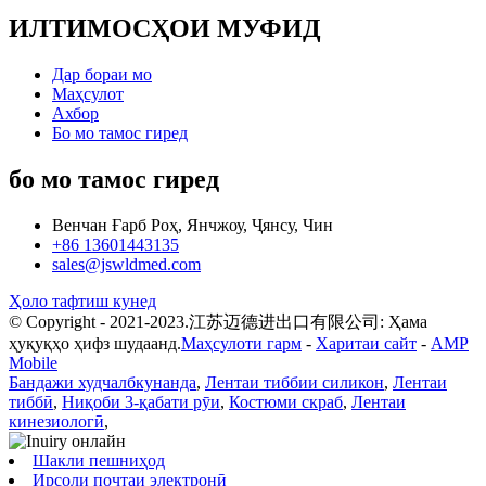
ИЛТИМОСҲОИ МУФИД
Дар бораи мо
Маҳсулот
Ахбор
Бо мо тамос гиред
бо мо тамос гиред
Венчан Ғарб Роҳ, Янчжоу, Ҷянсу, Чин
+86 13601443135
sales@jswldmed.com
Ҳоло тафтиш кунед
© Copyright - 2021-2023.江苏迈德进出口有限公司: Ҳама
ҳуқуқҳо ҳифз шудаанд.
Маҳсулоти гарм
-
Харитаи сайт
-
AMP
Mobile
Бандажи худчалбкунанда
,
Лентаи тиббии силикон
,
Лентаи
тиббӣ
,
Ниқоби 3-қабати рӯи
,
Костюми скраб
,
Лентаи
кинезиологӣ
,
Шакли пешниҳод
Ирсоли почтаи электронӣ