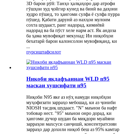
3D барои рӯй: Танҳо ҳалқаҳоро дар атрофи
гӯшҳои худ ҷойгир кунед ва бинӣ ва даҳони
худро пӯшед, то ҳангоми сулфа ё сулфа пурра
пӯшед. Қабати дарунӣ аз нахҳои мулоим
сохта шудааст, ранг надорад, кимиёвӣ
надорад ва ба пӯст хеле нарм аст. Як андоза
ба ҳама мувофиқат мекунад: Ин ниқобҳои
бехатарӣ барои калонсолон мувофиқанд, ки
...
пурсиш
тафсилот
Ниқоби якдафъаинаи WLD n95
маскаи хушсифати н95
Ниқоби N95 яке аз нӯҳ намуди ниқобҳои
муҳофизати зарраҳо мебошад, ки аз ҷониби
NIOSH тасдиқ шудааст. "N" маънои ба нафт
тобовар нест. "95" маънои онро дорад, ки
ҳангоми дучор шудан ба миқдори муайяни
зарраҳои махсуси санҷишӣ, консентратсияи
зарраҳо дар дохили ниқоб беш аз 95% камтар