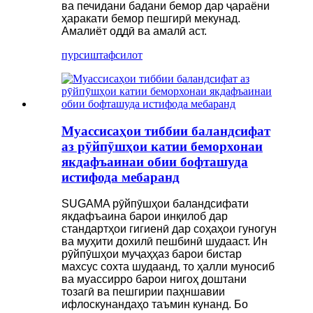
ва печидани бадани бемор дар ҷараёни
ҳаракати бемор пешгирӣ мекунад.
Амалиёт оддӣ ва амалӣ аст.
пурсиш
тафсилот
Муассисаҳои тиббии баландсифат
аз рӯйпӯшҳои катии беморхонаи
якдафъаинаи обии бофташуда
истифода мебаранд
SUGAMA рӯйпӯшҳои баландсифати
якдафъаина барои инқилоб дар
стандартҳои гигиенӣ дар соҳаҳои гуногун
ва муҳити дохилӣ пешбинӣ шудааст. Ин
рӯйпӯшҳои муҷаҳҳаз барои бистар
махсус сохта шудаанд, то ҳалли муносиб
ва муассирро барои нигоҳ доштани
тозагӣ ва пешгирии паҳншавии
ифлоскунандаҳо таъмин кунанд. Бо