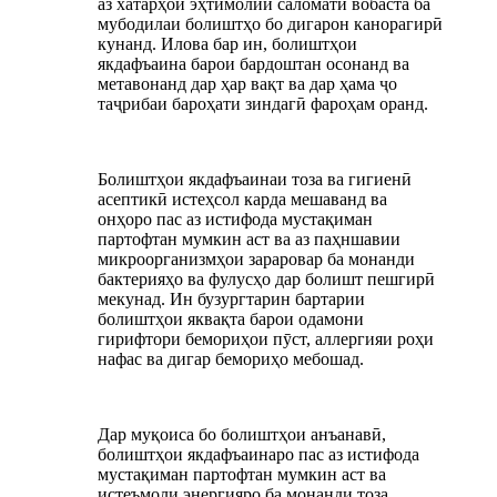
аз хатарҳои эҳтимолии саломатӣ вобаста ба
мубодилаи болиштҳо бо дигарон канорагирӣ
кунанд. Илова бар ин, болиштҳои
якдафъаина барои бардоштан осонанд ва
метавонанд дар ҳар вақт ва дар ҳама ҷо
таҷрибаи бароҳати зиндагӣ фароҳам оранд.
Болиштҳои якдафъаинаи тоза ва гигиенӣ
асептикӣ истеҳсол карда мешаванд ва
онҳоро пас аз истифода мустақиман
партофтан мумкин аст ва аз паҳншавии
микроорганизмҳои зараровар ба монанди
бактерияҳо ва фулусҳо дар болишт пешгирӣ
мекунад. Ин бузургтарин бартарии
болиштҳои яквақта барои одамони
гирифтори бемориҳои пӯст, аллергияи роҳи
нафас ва дигар бемориҳо мебошад.
Дар муқоиса бо болиштҳои анъанавӣ,
болиштҳои якдафъаинаро пас аз истифода
мустақиман партофтан мумкин аст ва
истеъмоли энергияро ба монанди тоза