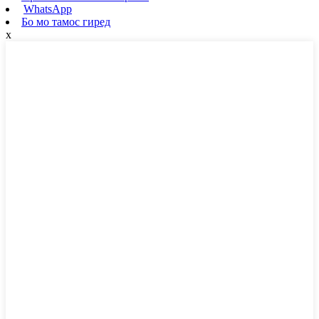
WhatsApp
Бо мо тамос гиред
x