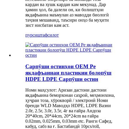
кардан ва хушк кардан кам мекунад. Дар
ҳамин ҳол, ба далели он, ки болиштҳои
якдафъаина маъмулан аз маводди биологӣ
таҷзия мешаванд, таъсири онҳо ба муҳити
зист нисбатан кам аст.
пурсиш
тафсилот
Сарпӯши остинҳои OEM Pe
якдафъаинаи пластикии болопӯш
HDPE LDPE Сарпӯши остин
Номи маҳсулот: Аризаи дастони дастони
якдафъаина беморхонаи саҳроӣ, меҳмонхона,
ҳуҷраи тоза, хӯрокворӣ / электронӣ Номи
бренди WLD Маводҳо HDPE, LDPE Вазни
2.0г, 2.5г, 3.0г, 3.5г, 4г ва ғайра Андоза
20*40cm, 20*44cm, 20*24cm ва ғайра
0.02mm, 0.025mm, 0.03mm etc. Ранги Сафед,
кабуд, сабз ва ғ. Бастабандӣ 10pcs/roll,