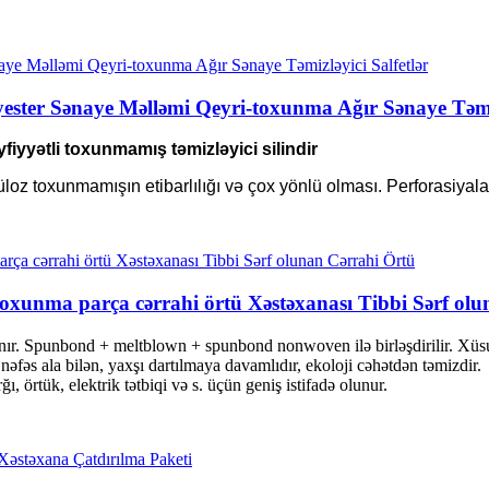
yester Sənaye Məlləmi Qeyri-toxunma Ağır Sənaye Təmiz
iyyətli toxunmamış təmizləyici silindir
z toxunmamışın etibarlılığı və çox yönlü olması. Perforasiyalar 
i-toxunma parça cərrahi örtü Xəstəxanası Tibbi Sərf ol
. Spunbond + meltblown + spunbond nonwoven ilə birləşdirilir. Xüsusi 
nəfəs ala bilən, yaxşı dartılmaya davamlıdır, ekoloji cəhətdən təmizdir.
ğı, örtük, elektrik tətbiqi və s. üçün geniş istifadə olunur.