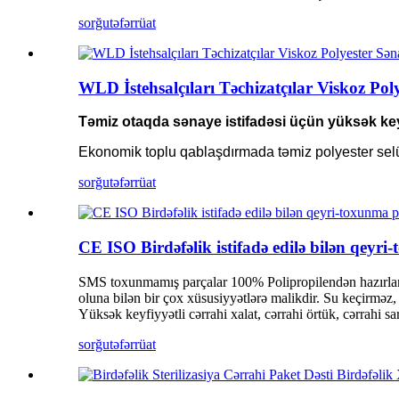
sorğu
təfərrüat
WLD İstehsalçıları Təchizatçılar Viskoz Pol
Təmiz otaqda sənaye istifadəsi üçün yüksək keyf
Ekonomik toplu qablaşdırmada təmiz polyester selülo
sorğu
təfərrüat
CE ISO Birdəfəlik istifadə edilə bilən qeyr
SMS toxunmamış parçalar 100% Polipropilendən hazırlanır
oluna bilən bir çox xüsusiyyətlərə malikdir. Su keçirməz, 
Yüksək keyfiyyətli cərrahi xalat, cərrahi örtük, cərrahi sar
sorğu
təfərrüat