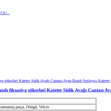
ndı fiksasiya stikerləri Kateter Sidik Ayağı Çantası Ay
oxunmamış parça, Döngü, Velcro