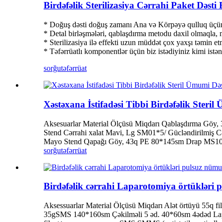
Birdəfəlik Sterilizasiya Cərrahi Paket Dəsti
* Doğuş dəsti doğuş zamanı Ana və Körpəyə qulluq üçün 
* Detal birləşmələri, qablaşdırma metodu daxil olmaqla, m
* Sterilizasiya ilə effekti uzun müddət çox yaxşı təmin et
* Təfərrüatlı komponentlər üçün biz istədiyiniz kimi istənil
sorğu
təfərrüat
Xəstəxana İstifadəsi Tibbi Birdəfəlik Steri
Aksesuarlar Material Ölçüsü Miqdarı Qablaşdırma Göy
Stend Cərrahi xalat Mavi, Lg SM01*5/ Gücləndirilmiş
Mayo Stend Qapağı Göy, 43q PE 80*145sm Drap MS10
sorğu
təfərrüat
Birdəfəlik cərrahi Laparotomiya örtükləri
Aksessuarlar Material Ölçüsü Miqdarı Alət örtüyü 55
35gSMS 140*160sm Çəkilməli 5 əd. 40*60sm 4ədəd Lap