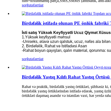
film+toxunmamış parça,SMS,SMMS (antistatik, anti-alko
sorğu
təfərrüat
Birdəfəlik istifadə olunan PE önlük fabriki
İsti satış Yüksək Keyfiyyətli Ucuz Qiymət Xüsus
1.Yüksək keyfiyyətli məhsul
-Uniseks, əlavə uzun qalstuk, ucuz, nəfəs ala bilə
2. Birdəfəlik, Rahat və İstifadəsi Asan
-Rahat boyun qayışları, qalın material, qorunma: su,
sorğu
təfərrüat
Birdəfəlik Yastıq Kılıfı Rahat Yastıq Örtüs
Rahat və praktik, birdəfəlik yastıq örtükləri, şübhəsiz k
birdəfəlik yastıq örtüklərindən istifadə edərək, yastıq üzlü
örtükləri daşımaq asandır və istənilən vaxt, hər yerdə raha