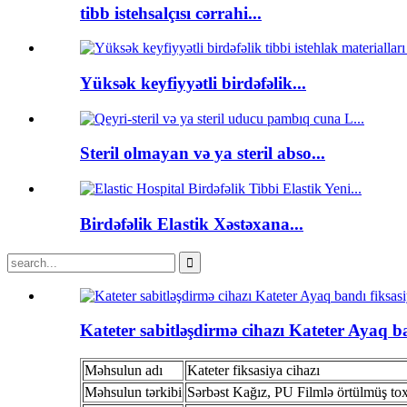
tibb istehsalçısı cərrahi...
Yüksək keyfiyyətli birdəfəlik...
Steril olmayan və ya steril abso...
Birdəfəlik Elastik Xəstəxana...
Kateter sabitləşdirmə cihazı Kateter Ayaq ba
Məhsulun adı
Kateter fiksasiya cihazı
Məhsulun tərkibi
Sərbəst Kağız, PU Filmlə örtülmüş t