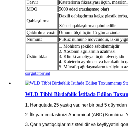
Təsvir
Kateterlərin fiksasiyası üçün, məsələn,
MOQ
5000 ədəd (razılaşmaq olar)
Daxili qablaşdırma kağız plastik torba,
Qablaşdırma
Xüsusi qablaşdırma qəbul edilir.
Çatdırılma vaxtı
Ümumi ölçü üçün 15 gün ərzində
Nümunə
Pulsuz nümunə mövcuddur, lakin yığıl
1. Möhkəm şəkildə sabitlənmişdir
2. Xəstənin ağrılarının azalması
Üstünlüklər
3. Kliniki əməliyyat üçün əlverişlidir
4. Kateterin ayrılması və hərəkətinin q
5. Müvafiq ağırlaşmaların tezliyinin az
sorğu
təfərrüat
WLD Tibbi Birdəfəlik İstifadə Edilən Toxunm
1. Hər qutuda 25 yastıq var, hər bir pad 5 düymdən
2. İlk yardım dəstinizi Abdominal (ABD) Kombinat Y
3. Qarın yastiqciqlarımız sterildir və keyfiyyətini q