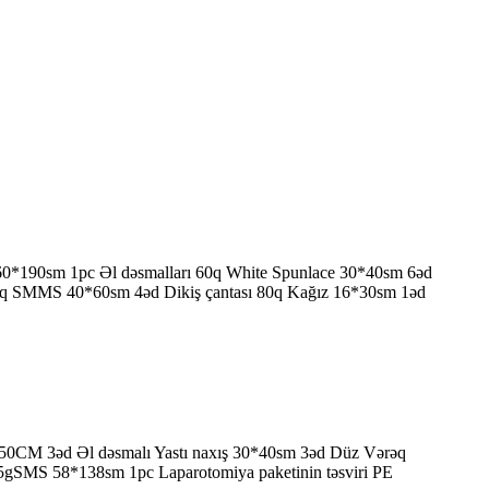
60*190sm 1pc Əl dəsmalları 60q White Spunlace 30*40sm 6əd
40q SMMS 40*60sm 4əd Dikiş çantası 80q Kağız 16*30sm 1əd
150CM 3əd Əl dəsmalı Yastı naxış 30*40sm 3əd Düz Vərəq
gSMS 58*138sm 1pc Laparotomiya paketinin təsviri PE