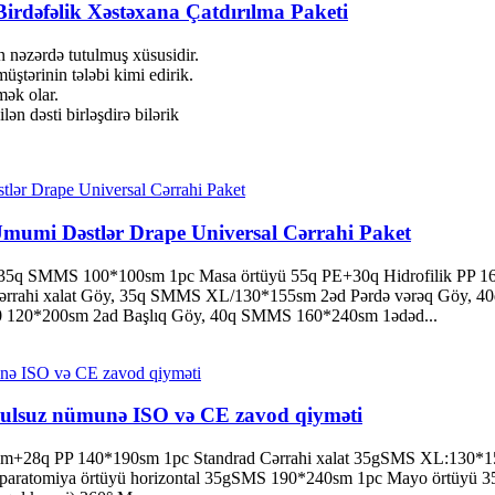
 Birdəfəlik Xəstəxana Çatdırılma Paketi
nəzərdə tutulmuş xüsusidir.
üştərinin tələbi kimi edirik.
mək olar.
ən dəsti birləşdirə bilərik
l Ümumi Dəstlər Drape Universal Cərrahi Paket
, 35q SMMS 100*100sm 1pc Masa örtüyü 55q PE+30q Hidrofilik PP 1
 Cərrahi xalat Göy, 35q SMMS XL/130*155sm 2əd Pərdə vərəq Göy, 
 120*200sm 2ad Başlıq Göy, 40q SMMS 160*240sm 1ədəd...
 pulsuz nümunə ISO və CE zavod qiyməti
q film+28q PP 140*190sm 1pc Standrad Cərrahi xalat 35gSMS XL:130*
aratomiya örtüyü horizontal 35gSMS 190*240sm 1pc Mayo örtüyü 35