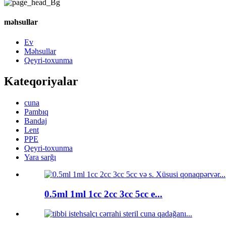
məhsullar
Ev
Məhsullar
Qeyri-toxunma
Kateqoriyalar
cuna
Pambıq
Bandaj
Lent
PPE
Qeyri-toxunma
Yara sarğı
0.5ml 1ml 1cc 2cc 3cc 5cc e...