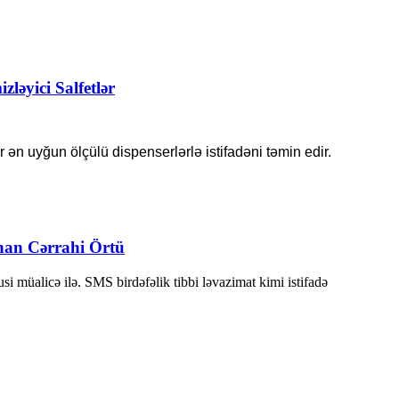
ləyici Salfetlər
ən uyğun ölçülü dispenserlərlə istifadəni təmin edir.
unan Cərrahi Örtü
müalicə ilə. SMS birdəfəlik tibbi ləvazimat kimi istifadə