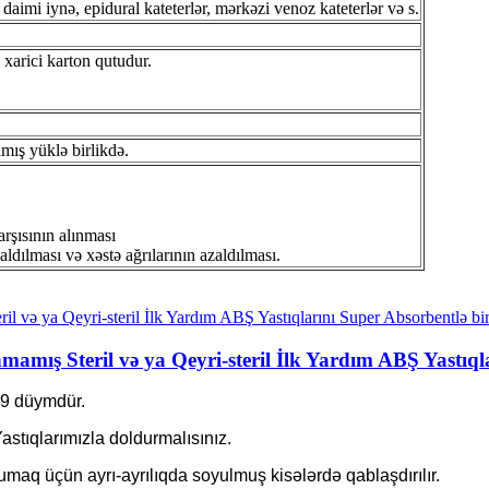
 daimi iynə, epidural kateterlər, mərkəzi venoz kateterlər və s.
 xarici karton qutudur.
mış yüklə birlikdə.
arşısının alınması
aldılması və xəstə ağrılarının azaldılması.
amış Steril və ya Qeyri-steril İlk Yardım ABŞ Yastıqla
 9 düymdür.
astıqlarımızla doldurmalısınız.
orumaq üçün ayrı-ayrılıqda soyulmuş kisələrdə qablaşdırılır.