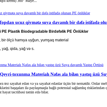
qol kremi) 360° Maye...
 Topdan ucuz qiymətə suya davamlı bir dəfə istifadə o
i PE Plastik Biodegradable Birdəfəlik PE Önlüklər
n, bir ölçü hamıya uyğun, yumşaq material
 yağ, qida, yağ və s.
ü Qeyri-toxunma Materialı Nəfəs ala bilən yastıq üzü S
i, tez-tez səyahət edən və ya səyahət edənlər üçün bir nemətdir. Onlar 
klərini başqaları ilə paylaşmaqla bağlı potensial sağlamlıq risklərindən q
t həyat təcrübəsi təmin edə bilər.