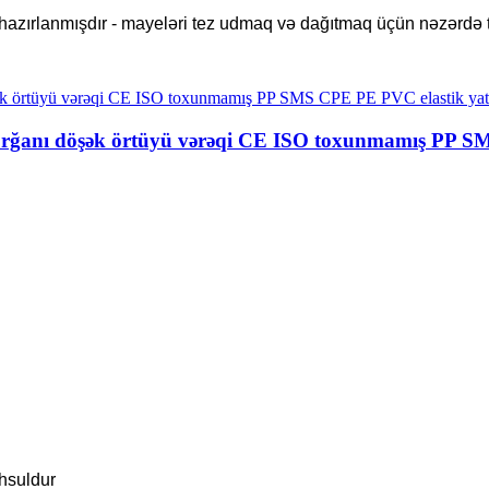
 hazırlanmışdır - mayeləri tez udmaq və dağıtmaq üçün nəzərdə 
 yorğanı döşək örtüyü vərəqi CE ISO toxunmamış PP S
əhsuldur