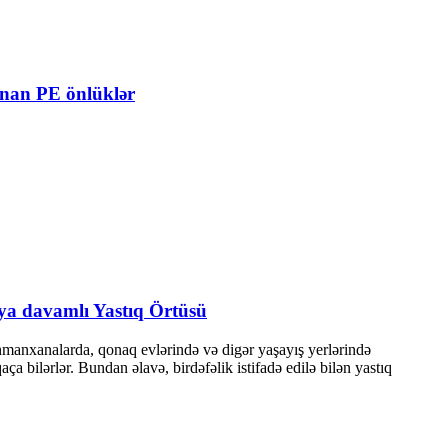
lunan PE önlüklər
uya davamlı Yastıq Örtüsü
mehmanxanalarda, qonaq evlərində və digər yaşayış yerlərində
aça bilərlər. Bundan əlavə, birdəfəlik istifadə edilə bilən yastıq