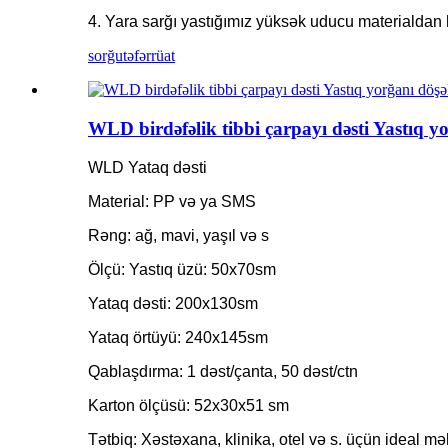
4. Yara sarğı yastığımız yüksək uducu materialdan
sorğu
təfərrüat
WLD birdəfəlik tibbi çarpayı dəsti Yastıq
WLD Yataq dəsti
Material: PP və ya SMS
Rəng: ağ, mavi, yaşıl və s
Ölçü: Yastıq üzü: 50x70sm
Yataq dəsti: 200x130sm
Yataq örtüyü: 240x145sm
Qablaşdırma: 1 dəst/çanta, 50 dəst/ctn
Karton ölçüsü: 52x30x51 sm
Tətbiq: Xəstəxana, klinika, otel və s. üçün ideal m