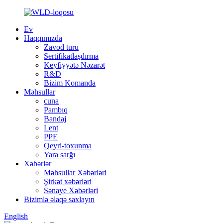
Ev
Haqqımızda
Zavod turu
Sertifikatlaşdırma
Keyfiyyətə Nəzarət
R&D
Bizim Komanda
Məhsullar
cuna
Pambıq
Bandaj
Lent
PPE
Qeyri-toxunma
Yara sarğı
Xəbərlər
Məhsullar Xəbərləri
Şirkət xəbərləri
Sənaye Xəbərləri
Bizimlə əlaqə saxlayın
English