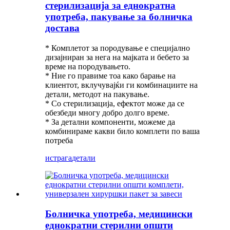
стерилизација за еднократна
употреба, пакување за болничка
достава
* Комплетот за породување е специјално
дизајниран за нега на мајката и бебето за
време на породувањето.
* Ние го правиме тоа како барање на
клиентот, вклучувајќи ги комбинациите на
детали, методот на пакување.
* Со стерилизација, ефектот може да се
обезбеди многу добро долго време.
* За детални компоненти, можеме да
комбинираме какви било комплети по ваша
потреба
истрага
детали
Болничка употреба, медицински
еднократни стерилни општи