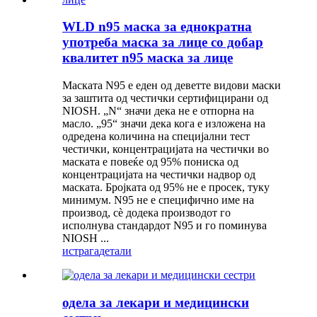
WLD n95 маска за еднократна
употреба маска за лице со добар
квалитет n95 маска за лице
Маската N95 е еден од деветте видови маски
за заштита од честички сертифицирани од
NIOSH. „N“ значи дека не е отпорна на
масло. „95“ значи дека кога е изложена на
одредена количина на специјални тест
честички, концентрацијата на честички во
маската е повеќе од 95% пониска од
концентрацијата на честички надвор од
маската. Бројката од 95% не е просек, туку
минимум. N95 не е специфично име на
производ, сè додека производот го
исполнува стандардот N95 и го поминува
NIOSH ...
истрага
детали
одела за лекари и медицински