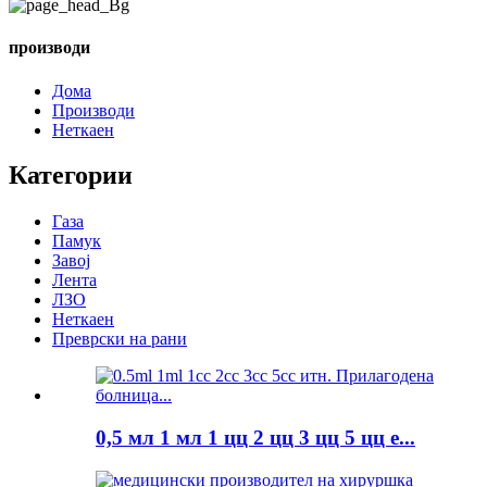
производи
Дома
Производи
Неткаен
Категории
Газа
Памук
Завој
Лента
ЛЗО
Неткаен
Преврски на рани
0,5 мл 1 мл 1 цц 2 цц 3 цц 5 цц е...