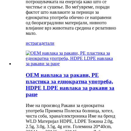
потрошувачката на енергија како што се
чистење и сушење. Во меѓувреме, поради
фактот што навлаките за перници за
еднократна употреба обично се направени
од биоразградливи материјали, нивното
влијание врз животната средина е релативно
мало.
истрага
детали
OEM навлака за ракави, PE
пластика за еднократна употреба,
HDPE LDPE навлака за ракави за
раце
Име на производ Ракави за еднократна
употреба Примена Полеска болница, хотел,
чиста соба, храна/електроника Име на бренд
WLD Материјал HDPE, LDPE Тежина 2.0g,
2.5g, 3.0g, 3.5g, 4g итн. Големина 20*40cm,