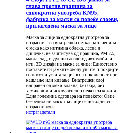
глава против прашина за
еднократна употреба KN95,
фабрика за маски со повеќе слоеви,
прилагодена маска за лице
Маска за лице за еднократна употреба за
возрасни – со внатрешна неткаена ткаенина
е мека како интимна облека, лесна и
дишечка, ве заштитува од прашина, PM 2.5,
магла, чад, издувни гасови од автомобили
итн. 3D дизајн на маска за лице: Едноставно
поставете ги јамките околу ушите и покријте
го носот и устата за целосна покриеност при
кашлање или кивање. Внатрешен слој
направен од меки влакна, без боја, без
хемикалии и исклучително нежен за кожата.
Една големина одговара на повеќето: Овие
безбедносни маски за лице се погодни за
возрасни кои...
истрага
детали