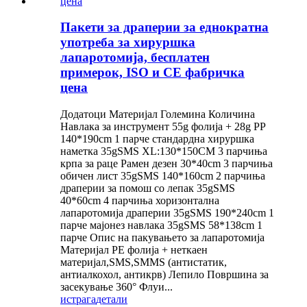
Пакети за драперии за еднократна
употреба за хируршка
лапаротомија, бесплатен
примерок, ISO и CE фабричка
цена
Додатоци Материјал Големина Количина
Навлака за инструмент 55g фолија + 28g PP
140*190cm 1 парче стандардна хируршка
наметка 35gSMS XL:130*150CM 3 парчиња
крпа за раце Рамен дезен 30*40cm 3 парчиња
обичен лист 35gSMS 140*160cm 2 парчиња
драперии за помош со лепак 35gSMS
40*60cm 4 парчиња хоризонтална
лапаротомија драперии 35gSMS 190*240cm 1
парче мајонез навлака 35gSMS 58*138cm 1
парче Опис на пакувањето за лапаротомија
Материјал PE фолија + неткаен
материјал,SMS,SMMS (антистатик,
антиалкохол, антикрв) Лепило Површина за
засекување 360° Флуи...
истрага
детали