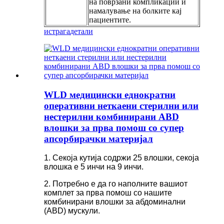
на поврзани компликации и
намалување на болките кај
пациентите.
истрага
детали
WLD медицински еднократни
оперативни неткаени стерилни или
нестерилни комбинирани ABD
влошки за прва помош со супер
апсорбирачки материјал
1. Секоја кутија содржи 25 влошки, секоја
влошка е 5 инчи на 9 инчи.
2. Потребно е да го наполните вашиот
комплет за прва помош со нашите
комбинирани влошки за абдоминални
(ABD) мускули.