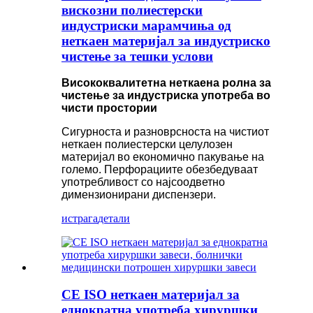
вискозни полиестерски
индустриски марамчиња од
неткаен материјал за индустриско
чистење за тешки услови
Висококвалитетна неткаена ролна за
чистење за индустриска употреба во
чисти простории
Сигурноста и разноврсноста на чистиот
неткаен полиестерски целулозен
материјал во економично пакување на
големо. Перфорациите обезбедуваат
употребливост со најсоодветно
димензионирани диспензери.
истрага
детали
CE ISO неткаен материјал за
еднократна употреба хируршки