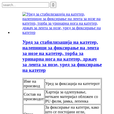
Уред за стабилизација на катетер,
налепници за фиксирање на лента
за нозе на катетер, торба за
уринарна нога на катетер, држач
за лента за нозе, уред за фиксирање
на катетер
Име на
Уред за фиксација на катетерот
производ
Хартија за одлепување,
Состав на
неткаен материјал обложен со
производот
PU филм, јамка, лепенка
За фиксирање на катетри, како
што се постојани игли,