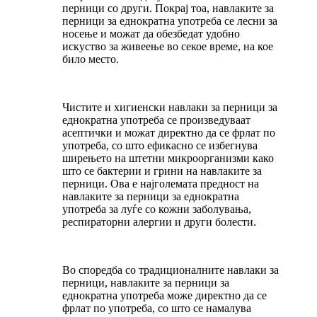
перници со други. Покрај тоа, навлаките за
перници за еднократна употреба се лесни за
носење и можат да обезбедат удобно
искуство за живеење во секое време, на кое
било место.
Чистите и хигиенски навлаки за перници за
еднократна употреба се произведуваат
асептички и можат директно да се фрлат по
употреба, со што ефикасно се избегнува
ширењето на штетни микроорганизми како
што се бактерии и грини на навлаките за
перници. Ова е најголемата предност на
навлаките за перници за еднократна
употреба за луѓе со кожни заболувања,
респираторни алергии и други болести.
Во споредба со традиционалните навлаки за
перници, навлаките за перници за
еднократна употреба може директно да се
фрлат по употреба, со што се намалува