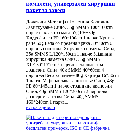
комплети, универзален хируршки
пакет за завеси
Додатоци Материјал Големина Количина
Завиткување Сино, 35g SMMS 100*100cm 1
парче навлака за маса 55g PE+30g
Хидрофилен PP 160*190cm 1 парче Крпи за
раце 60g Бела со предена врвка 30*40cm 6
парчиња постоље Хируршка наметка Сина,
35g SMMS L/120*150cm 1 парче Зајакната
хируршка наметка Сина, 35g SMMS
XL/130*155cm 2 парчиња чаршафи за
драперии Сина, 40g SMMS 40*60cm 4
парчиња Кеса за шиење 80g Хартија 16*30cm
1 парче Мајо навлака за постоље Сина, 43g
PE 80*145cm 1 парче странична драперии
Сина, 40g SMMS 120*200cm 2 парчиња
драперии за глава Сина, 40g SMMS
160*240cm 1 парче...
истрага
детали