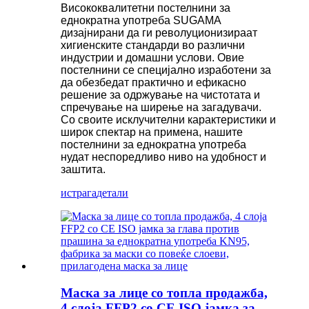
Висококвалитетни постелнини за
еднократна употреба SUGAMA
дизајнирани да ги револуционизираат
хигиенските стандарди во различни
индустрии и домашни услови. Овие
постелнини се специјално изработени за
да обезбедат практично и ефикасно
решение за одржување на чистотата и
спречување на ширење на загадувачи.
Со своите исклучителни карактеристики и
широк спектар на примена, нашите
постелнини за еднократна употреба
нудат неспоредливо ниво на удобност и
заштита.
истрага
детали
Маска за лице со топла продажба,
4 слоја FFP2 со CE ISO јамка за