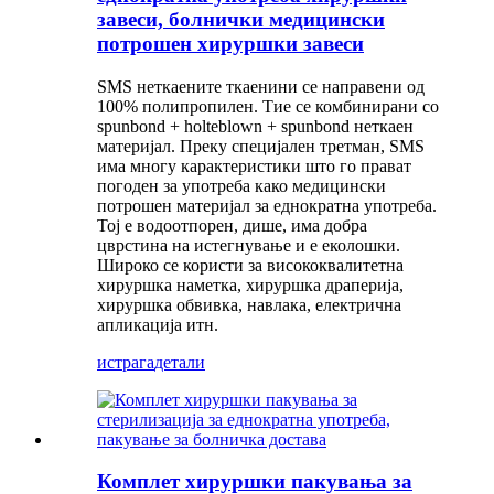
завеси, болнички медицински
потрошен хируршки завеси
SMS неткаените ткаенини се направени од
100% полипропилен. Тие се комбинирани со
spunbond + holteblown + spunbond неткаен
материјал. Преку специјален третман, SMS
има многу карактеристики што го прават
погоден за употреба како медицински
потрошен материјал за еднократна употреба.
Тој е водоотпорен, дише, има добра
цврстина на истегнување и е еколошки.
Широко се користи за висококвалитетна
хируршка наметка, хируршка драперија,
хируршка обвивка, навлака, електрична
апликација итн.
истрага
детали
Комплет хируршки пакувања за