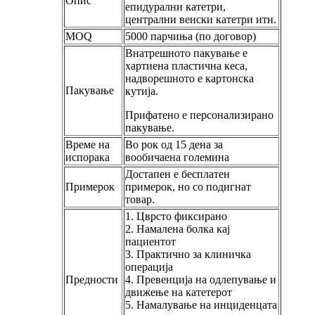
Опис
епидурални катетри,
централни венски катетри итн.
MOQ
5000 парчиња (по договор)
Внатрешното пакување е
хартиена пластична кеса,
надворешното е картонска
Пакување
кутија.
Прифатено е персонализирано
пакување.
Време на
Во рок од 15 дена за
испорака
вообичаена големина
Достапен е бесплатен
Примерок
примерок, но со подигнат
товар.
1. Цврсто фиксирано
2. Намалена болка кај
пациентот
3. Практично за клиничка
операција
Предности
4. Превенција на одлепување и
движење на катетерот
5. Намалување на инциденцата