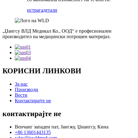
истрага
детали
„Џангсу ВЛД Медикал Ко., ООД“ е професионален
производител на медицински потрошен материјал.
КОРИСНИ ЛИНКОВИ
За нас
Производи
Вести
Контактирајте не
контактирајте не
Венчанг западен пат, Јангжу, Џиангсу, Кина
+86 13601443135
sales@jswldmed.com