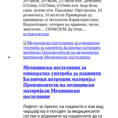
20*44cm, 20*46cm, 22*46cm итн. Дебелина
0.02mm, 0.025mm, 0.03mm итн. Боја Бела,
сина, зелена итн. Пакување 10pcs/ролна, 10
ролни/кеса, 10 кеси/ctn Примероци од
примероци се бесплатни Карактеристики
Водоотпорен, отпорен на прашина, лесен,
заштитни… ODM/OEM Да Опис...
истрага
детали
Медицински постелнини за
еднократна употреба за пациенти
Болнички потрошен материјал
Производители на медицински
материјали Медицински
постелнини
Лифтот за пренос на пациенти е нов вид
чаршаф кој е погоден за медицинските
сестри и роднините на пациентите да ги