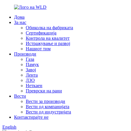
Дома
За нас
Обиколка на фабриката
Сертификација
Контрола на квалитет
Истражување и развој
Нашиот тим
Производи
Газа
Памук
Завој
Лента
ЛЗО
Неткаен
Преврски на рани
Вести
Вести за производи
Вести од компанијата
Вести од индустријата
Контактирајте не
English