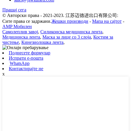
Прашај сега
© Авторски права - 2021-2023. 江苏迈德进出口有限公司:
Сите права се задржани.
Жешки производи
-
Мапа на сајтот
-
AMP Мобилен
Самолеплив завој
,
Силиконска медицинска лента
,
Медицинска лента
,
Маска за лице со 3 слоја
,
Костим за
чистење
,
Кинезиолошка лента
,
Поднесете формулар
Испрати е-пошта
WhatsApp
Контактирајте не
x