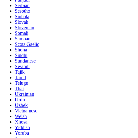
Serbian
Sesotho
Sinhala
Slovak
Slovenian
Somali
Samoan
Scots Gaelic
Shona
Sindhi
Sundanese
Swahili
Tajik
Tamil
Telugu
Thai
Ukrainian
Urdu
Uzbek
Vietnamese
Welsh
Xhosa
Yiddish
Yoruba