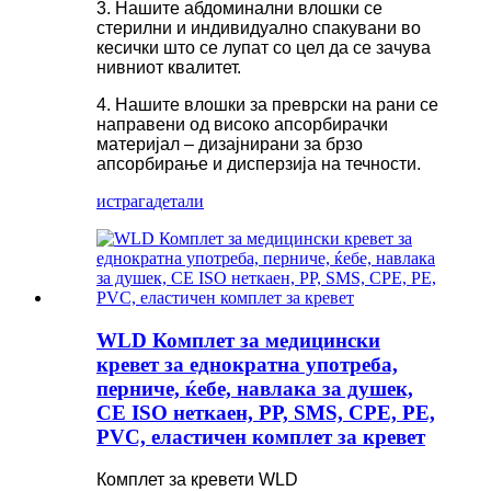
3. Нашите абдоминални влошки се
стерилни и индивидуално спакувани во
кесички што се лупат со цел да се зачува
нивниот квалитет.
4. Нашите влошки за преврски на рани се
направени од високо апсорбирачки
материјал – дизајнирани за брзо
апсорбирање и дисперзија на течности.
истрага
детали
WLD Комплет за медицински
кревет за еднократна употреба,
перниче, ќебе, навлака за душек,
CE ISO неткаен, PP, SMS, CPE, PE,
PVC, еластичен комплет за кревет
Комплет за кревети WLD