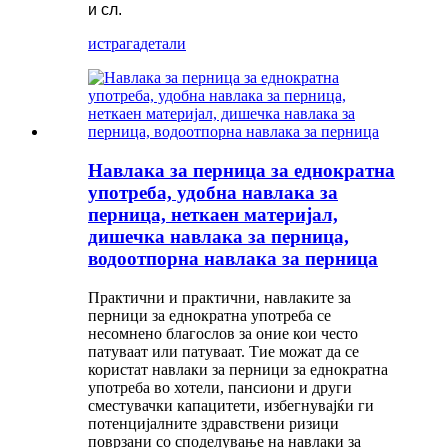
и сл.
истрага
детали
Навлака за перница за еднократна
употреба, удобна навлака за
перница, неткаен материјал,
дишечка навлака за перница,
водоотпорна навлака за перница
Практични и практични, навлаките за
перници за еднократна употреба се
несомнено благослов за оние кои често
патуваат или патуваат. Тие можат да се
користат навлаки за перници за еднократна
употреба во хотели, пансиони и други
сместувачки капацитети, избегнувајќи ги
потенцијалните здравствени ризици
поврзани со споделување на навлаки за