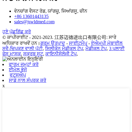
ਵੇਨਚਾਂਗ ਵੈਸਟ ਰੋਡ, ਯਾਂਗਜ਼ੂ, ਜਿਆਂਗਸੂ, ਚੀਨ
+86 13601443135
sales@jswldmed.com
ਹੁਣੇ ਪੁੱਛਗਿੱਛ ਕਰੋ
© ਕਾਪੀਰਾਈਟ - 2021-2023. 江苏迈德进出口有限公司: ਸਾਰੇ
ਅਧਿਕਾਰ ਰਾਖਵੇਂ ਹਨ।
ਗਰਮ ਉਤਪਾਦ
-
ਸਾਈਟਮੈਪ
-
ਏਐਮਪੀ ਮੋਬਾਈਲ
ਸਵੈ-ਚਿਪਕਣ ਵਾਲੀ ਪੱਟੀ
,
ਸਿਲੀਕੋਨ ਮੈਡੀਕਲ ਟੇਪ
,
ਮੈਡੀਕਲ ਟੇਪ
,
3 ਪਲਾਈ
ਫੇਸ ਮਾਸਕ
,
ਸਕ੍ਰਬ ਸੂਟ
,
ਕਾਇਨੀਸੋਲੋਜੀ ਟੇਪ
,
ਫਾਰਮ ਜਮ੍ਹਾਂ ਕਰੋ
ਈਮੇਲ ਭੇਜੋ
ਵਟਸਐਪ
ਸਾਡੇ ਨਾਲ ਸੰਪਰਕ ਕਰੋ
x