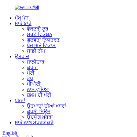
ਮੁੱਖ ਪੇਜ
ਸਾਡੇ ਬਾਰੇ
ਫੈਕਟਰੀ ਟੂਰ
ਸਰਟੀਫਿਕੇਸ਼ਨ
ਗੁਣਵੱਤਾ ਨਿਯੰਤਰਣ
ਖੋਜ ਅਤੇ ਵਿਕਾਸ
ਸਾਡੀ ਟੀਮ
ਉਤਪਾਦ
ਜਾਲੀਦਾਰ
ਕਪਾਹ
ਪੱਟੀ
ਟੇਪ
ਪੀਪੀਈ
ਨਾਨ-ਵੁਣਿਆ
ਜ਼ਖ਼ਮ ਦੀ ਪੱਟੀ
ਖ਼ਬਰਾਂ
ਉਤਪਾਦਾਂ ਦੀਆਂ ਖ਼ਬਰਾਂ
ਕੰਪਨੀ ਨਿਊਜ਼
ਉਦਯੋਗ ਖ਼ਬਰਾਂ
ਸਾਡੇ ਨਾਲ ਸੰਪਰਕ ਕਰੋ
English