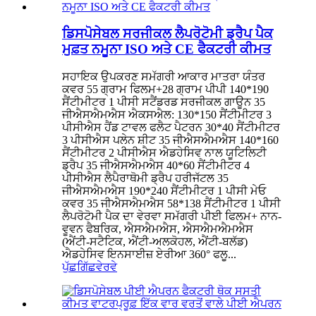
ਡਿਸਪੋਸੇਬਲ ਸਰਜੀਕਲ ਲੈਪਰੋਟੋਮੀ ਡ੍ਰੈਪ ਪੈਕ
ਮੁਫ਼ਤ ਨਮੂਨਾ ISO ਅਤੇ CE ਫੈਕਟਰੀ ਕੀਮਤ
ਸਹਾਇਕ ਉਪਕਰਣ ਸਮੱਗਰੀ ਆਕਾਰ ਮਾਤਰਾ ਯੰਤਰ
ਕਵਰ 55 ਗ੍ਰਾਮ ਫਿਲਮ+28 ਗ੍ਰਾਮ ਪੀਪੀ 140*190
ਸੈਂਟੀਮੀਟਰ 1 ਪੀਸੀ ਸਟੈਂਡਰਡ ਸਰਜੀਕਲ ਗਾਊਨ 35
ਜੀਐਸਐਮਐਸ ਐਕਸਐਲ: 130*150 ਸੈਂਟੀਮੀਟਰ 3
ਪੀਸੀਐਸ ਹੈਂਡ ਟਾਵਲ ਫਲੈਟ ਪੈਟਰਨ 30*40 ਸੈਂਟੀਮੀਟਰ
3 ਪੀਸੀਐਸ ਪਲੇਨ ਸ਼ੀਟ 35 ਜੀਐਸਐਮਐਸ 140*160
ਸੈਂਟੀਮੀਟਰ 2 ਪੀਸੀਐਸ ਐਡਹੇਸਿਵ ਨਾਲ ਯੂਟਿਲਿਟੀ
ਡ੍ਰੈਪ 35 ਜੀਐਸਐਮਐਸ 40*60 ਸੈਂਟੀਮੀਟਰ 4
ਪੀਸੀਐਸ ਲੈਪੈਰਾਥੋਮੀ ਡ੍ਰੈਪ ਹਰੀਜੱਟਲ 35
ਜੀਐਸਐਮਐਸ 190*240 ਸੈਂਟੀਮੀਟਰ 1 ਪੀਸੀ ਮੇਓ
ਕਵਰ 35 ਜੀਐਸਐਮਐਸ 58*138 ਸੈਂਟੀਮੀਟਰ 1 ਪੀਸੀ
ਲੈਪਰੋਟੋਮੀ ਪੈਕ ਦਾ ਵੇਰਵਾ ਸਮੱਗਰੀ ਪੀਈ ਫਿਲਮ+ ਨਾਨ-
ਵੂਵਨ ਫੈਬਰਿਕ, ਐਸਐਮਐਸ, ਐਸਐਮਐਮਐਸ
(ਐਂਟੀ-ਸਟੈਟਿਕ, ਐਂਟੀ-ਅਲਕੋਹਲ, ਐਂਟੀ-ਬਲੱਡ)
ਐਡਹੇਸਿਵ ਇਨਸਾਈਜ਼ ਏਰੀਆ 360° ਫਲੂ...
ਪੁੱਛਗਿੱਛ
ਵੇਰਵੇ