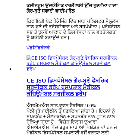
ਕਲੀਨਰੂਮ ਉਦਯੋਗਿਕ ਵਰਤੋਂ ਲਈ ਉੱਚ ਗੁਣਵੱਤਾ ਵਾਲਾ
ਗੈਰ-ਬੁਣੇ ਸਫਾਈ ਵਾਈਪ ਰੋਲ
ਕਿਫਾਇਤੀ ਥੋਕ ਪੈਕੇਜਿੰਗ ਵਿੱਚ ਸਾਫ਼ ਪੋਲਿਸਟਰ ਸੈਲੂਲੋਜ਼
ਨਾਨ-ਵੁਣੇ ਦੀ ਭਰੋਸੇਯੋਗਤਾ ਅਤੇ ਬਹੁਪੱਖੀਤਾ। ਪਰੋਫਰੇਸ਼ਨ
ਸਭ ਤੋਂ ਢੁਕਵੇਂ ਆਕਾਰ ਦੇ ਡਿਸਪੈਂਸਰਾਂ ਨਾਲ ਵਰਤੋਂਯੋਗਤਾ
ਨੂੰ ਯਕੀਨੀ ਬਣਾਉਂਦੇ ਹਨ।
ਪੁੱਛਗਿੱਛ
ਵੇਰਵੇ
CE ISO ਡਿਸਪੋਸੇਬਲ ਗੈਰ-ਬੁਣੇ ਫੈਬਰਿਕ
ਸਰਜੀਕਲ ਡਰੇਪ ਹਸਪਤਾਲ ਮੈਡੀਕਲ
ਕੰਜ਼ਿਊਮੇਬਲ ਸਰਜੀਕਲ ਡਰੇਪ
ਐਸਐਮਐਸ ਨਾਨ-ਵੂਵਨ ਫੈਬਰਿਕ 100%
ਪੌਲੀਪ੍ਰੋਪਾਈਲੀਨ ਤੋਂ ਬਣਾਇਆ ਜਾਂਦਾ ਹੈ। ਇਹਨਾਂ ਨੂੰ
ਸਪਨਬੌਂਡ + ਮੈਲਟਬਲੌਨ + ਸਪਨਬੌਂਡ ਨਾਨ-ਵੂਵਨ ਨਾਲ
ਜੋੜਿਆ ਜਾਂਦਾ ਹੈ। ਵਿਸ਼ੇਸ਼ ਇਲਾਜ ਦੁਆਰਾ।
ਐਸਐਮਐਸ ਵਿੱਚ ਬਹੁਤ ਸਾਰੀਆਂ ਵਿਸ਼ੇਸ਼ਤਾਵਾਂ ਹਨ ਜੋ
ਮੈਡੀਕਲ ਡਿਸਪੋਸੇਬਲ ਸਪਲਾਈ ਵਜੋਂ ਵਰਤਣ ਲਈ