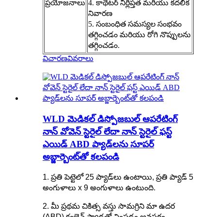
ప్రయోజనాలు
4. కాథెటర్ నిర్లిప్తత మరియు కదలిక
నివారణ
5. సంబంధిత సమస్యల సంభవం
తగ్గించడం మరియు రోగి నొప్పులను
తగ్గించడం.
విచారణ
వివరాలు
WLD మెడికల్ డిస్పోజబుల్ ఆపరేటింగ్
నాన్ వోవెన్ స్టెరైల్ లేదా నాన్ స్టెరైల్ ఫస్ట్
ఎయిడ్ ABD ప్యాడ్‌లను సూపర్
అబ్జార్బెంట్‌తో కలపండి
1. ప్రతి పెట్టెలో 25 ప్యాడ్‌లు ఉంటాయి, ప్రతి ప్యాడ్ 5
అంగుళాలు x 9 అంగుళాలు ఉంటుంది.
2. మీ ప్రథమ చికిత్స వస్తు సామగ్రిని మా ఉదర
(ABD) కంబైన్ ప్యాడ్లతో నింపడం అవసరం.