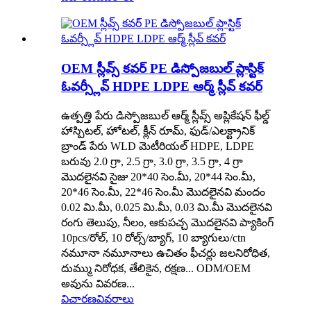
OEM స్లీవ్స్ కవర్ PE డిస్పోజబుల్ ప్లాస్టిక్
ఓవర్స్లీవ్ HDPE LDPE ఆర్మ్ స్లీవ్ కవర్
ఉత్పత్తి పేరు డిస్పోజబుల్ ఆర్మ్ స్లీవ్స్ అప్లికేషన్ ఫీల్డ్
హాస్పిటల్, హోటల్, క్లీన్ రూమ్, ఫుడ్/ఎలక్ట్రానిక్
బ్రాండ్ పేరు WLD మెటీరియల్ HDPE, LDPE
బరువు 2.0 గ్రా, 2.5 గ్రా, 3.0 గ్రా, 3.5 గ్రా, 4 గ్రా
మొదలైనవి సైజు 20*40 సెం.మీ, 20*44 సెం.మీ,
20*46 సెం.మీ, 22*46 సెం.మీ మొదలైనవి మందం
0.02 మి.మీ, 0.025 మి.మీ, 0.03 మి.మీ మొదలైనవి
రంగు తెలుపు, నీలం, ఆకుపచ్చ మొదలైనవి ప్యాకింగ్
10pcs/రోల్, 10 రోల్స్/బ్యాగ్, 10 బ్యాగులు/ctn
నమూనా నమూనాలు ఉచితం ఫీచర్లు జలనిరోధిత,
దుమ్ము నిరోధక, తేలికైన, రక్షణ... ODM/OEM
అవును వివరణ...
విచారణ
వివరాలు