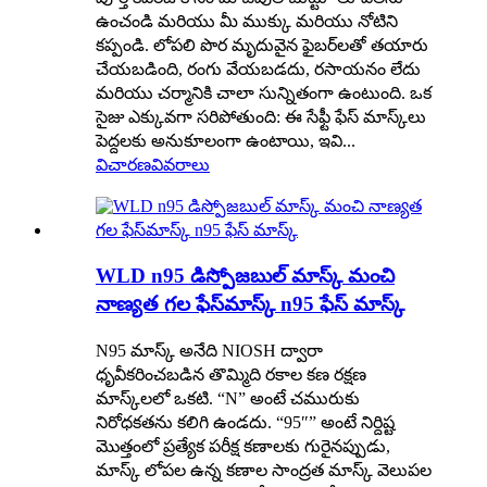
ఉంచండి మరియు మీ ముక్కు మరియు నోటిని
కప్పండి. లోపలి పొర మృదువైన ఫైబర్‌లతో తయారు
చేయబడింది, రంగు వేయబడదు, రసాయనం లేదు
మరియు చర్మానికి చాలా సున్నితంగా ఉంటుంది. ఒక
సైజు ఎక్కువగా సరిపోతుంది: ఈ సేఫ్టీ ఫేస్ మాస్క్‌లు
పెద్దలకు అనుకూలంగా ఉంటాయి, ఇవి...
విచారణ
వివరాలు
WLD n95 డిస్పోజబుల్ మాస్క్ మంచి
నాణ్యత గల ఫేస్‌మాస్క్ n95 ఫేస్ మాస్క్
N95 మాస్క్ అనేది NIOSH ద్వారా
ధృవీకరించబడిన తొమ్మిది రకాల కణ రక్షణ
మాస్క్‌లలో ఒకటి. “N” అంటే చమురుకు
నిరోధకతను కలిగి ఉండదు. “95″” అంటే నిర్దిష్ట
మొత్తంలో ప్రత్యేక పరీక్ష కణాలకు గురైనప్పుడు,
మాస్క్ లోపల ఉన్న కణాల సాంద్రత మాస్క్ వెలుపల