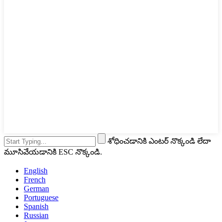
శోధించడానికి ఎంటర్ నొక్కండి లేదా
మూసివేయడానికి ESC నొక్కండి.
English
French
German
Portuguese
Spanish
Russian