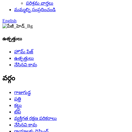
పరిశ్రమ వార్తలు
మమ్మల్ని సంప్రదించండి
English
ఉత్పత్తులు
హొమ్ పేజ్
ఉత్పత్తులు
నేసినవి కావు
వర్గం
గాజుగుడ్డ
పత్తి
కట్టు
టేప్
వ్యక్తిగత రక్షణ పరికరాలు
నేసినవి కావు
గాయాలకు డ్రెస్సింగ్