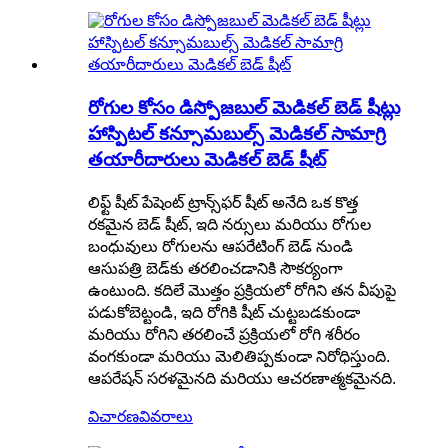
రోగుల కోసం డిస్పోజబుల్ మెడికల్ బెడ్ షీట్లు
హాస్పిటల్ కన్సూమబుల్స్ మెడికల్ సామాగ్రి
తయారీదారులు మెడికల్ బెడ్ షీట్
లిఫ్ట్ షీట్ పేషెంట్ ట్రాన్స్‌ఫర్ షీట్ అనేది ఒక కొత్త
రకమైన బెడ్ షీట్, ఇది నర్సులు మరియు రోగుల
బంధువులు రోగులను ఆపరేటింగ్ బెడ్ నుండి
ఆసుపత్రి బెడ్‌కు తరలించడానికి సౌకర్యంగా
ఉంటుంది. కదిలే మొత్తం ప్రక్రియలో రోగిని తన వీపుపై
పడుకోబెట్టండి, ఇది రోగికి షీట్ చుట్టబడకుండా
మరియు రోగిని తరలించే ప్రక్రియలో రోగి శరీరం
వంగకుండా మరియు మెలితిప్పకుండా నిరోధిస్తుంది.
ఆపరేషన్ సరళమైనది మరియు ఆచరణాత్మకమైనది.
విచారణ
వివరాలు