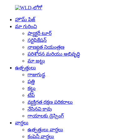
హొమ్ పేజ్
మా గురించి
ఫ్యాక్టరీ టూర్
సర్టిఫికేషన్
నాణ్యత నియంత్రణ
పరిశోధన మరియు అభివృద్ధి
మా జట్టు
ఉత్పత్తులు
గాజుగుడ్డ
పత్తి
కట్టు
టేప్
వ్యక్తిగత రక్షణ పరికరాలు
నేసినవి కావు
గాయాలకు డ్రెస్సింగ్
వార్తలు
ఉత్పత్తులు వార్తలు
కంపెనీ వార్తలు