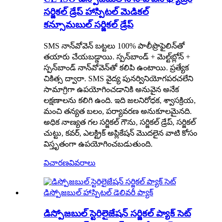
సర్జికల్ డ్రేప్ హాస్పిటల్ మెడికల్
కన్సూమబుల్ సర్జికల్ డ్రేప్
SMS నాన్‌వోవెన్ బట్టలు 100% పాలీప్రొఫైలిన్‌తో
తయారు చేయబడ్డాయి. స్పన్‌బాండ్ + మెల్ట్‌బ్లోన్ +
స్పన్‌బాండ్ నాన్‌వోవెన్‌తో కలిపి ఉంటాయి. ప్రత్యేక
చికిత్స ద్వారా. SMS వైద్య పునర్వినియోగపరచలేని
సామాగ్రిగా ఉపయోగించడానికి అనువైన అనేక
లక్షణాలను కలిగి ఉంది. ఇది జలనిరోధక, శ్వాసక్రియ,
మంచి తన్యత బలం, పర్యావరణ అనుకూలమైనది.
అధిక నాణ్యత గల సర్జికల్ గౌను, సర్జికల్ డ్రేప్, సర్జికల్
చుట్టు, కవర్, ఎలక్ట్రిక్ అప్లికేషన్ మొదలైన వాటి కోసం
విస్తృతంగా ఉపయోగించబడుతుంది.
విచారణ
వివరాలు
డిస్పోజబుల్ స్టెరిలైజేషన్ సర్జికల్ ప్యాక్ సెట్