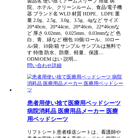
製品名 使い捨てアームスリーブ 用途 病
院、ホテル、クリーンルーム、食品/電子機
器 ブランド名 WLD 材質 HDPE、LDPE 重
量 2.0g、2.5g、3.0g、3.5g、4gなど サイズ
20*40cm、20*44cm、20*46cm、22*46cmな
ど 厚さ 0.02mm、0.025mm、0.03mmなど 色
白、青、緑など 梱包 10個/ロール、10ロー
ル/袋、10袋/箱 サンプル サンプルは無料で
す 特徴 防水、防塵、軽量、保護…
ODM/OEM はい 説明...
問い合わせ
詳細
患者用使い捨て医療用ベッドシーツ
病院消耗品 医療用品メーカー 医療
用ベッドシーツ
リフトシート患者移送シートは、看護師や