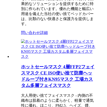
果的なソリューションを提供するために特
別に作られています。優れた機能と幅広い
用途を備えた当社の使い捨てベッドカバー
は、比類のない快適さと保護力を提供しま
す。
問い合わせ
詳細
ホットセールマスク 4層FFP2フェイ
スマスク CE ISO使い捨て防塵ヘッ
ドループ付きKN95マスク 工場カス
タム多層フェイスマスク
大人用使い捨てフェイスマスク - 内側の不
織布は肌着のように柔らかく、軽量で通気
性に優れ、ほこり、PM2.5、ヘイズ、煙、