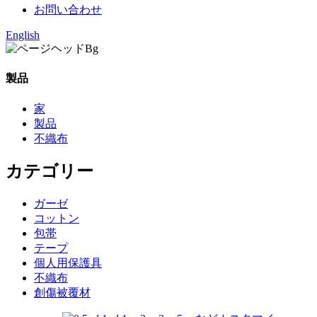
お問い合わせ
English
製品
家
製品
不織布
カテゴリー
ガーゼ
コットン
包帯
テープ
個人用保護具
不織布
創傷被覆材