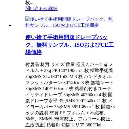
枚...
問い合わせ
詳細
使い捨て手術用開腹ドレープパッ
ク、無料サンプル、ISOおよびCE工
場価格
付属品 材質 サイズ 数量 器具カバー 55g フ
ィルム + 28g PP 140*190cm 1 枚 標準手術着
35gSMS XL:130*150CM 3 枚 ハンドタオル
フラットパターン 30*40cm 3 枚 無地シート
35gSMS 140*160cm 2 枚 粘着剤付きユーテ
ィリティドレープ 35gSMS 40*60cm 4 枚 開
腹ドレープ水平 35gSMS 190*240cm 1 枚 メ
イヨーカバー 35gSMS 58*138cm 1 枚 開腹パ
ックの説明 材質 PE フィルム + 不織布、
SMS、SMMS (帯電防止、アルコール防止、
血液防止) 粘着剤 切開エリア 360°Flui...