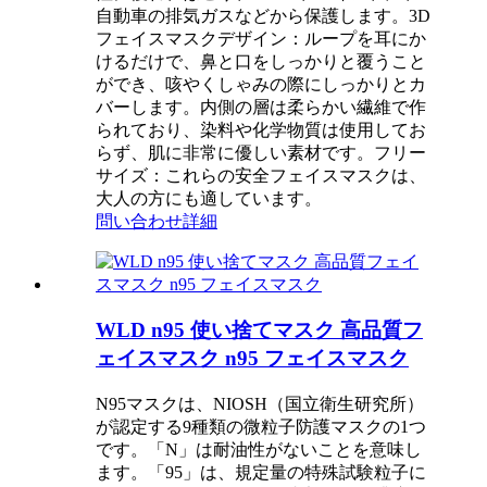
自動車の排気ガスなどから保護します。3D
フェイスマスクデザイン：ループを耳にか
けるだけで、鼻と口をしっかりと覆うこと
ができ、咳やくしゃみの際にしっかりとカ
バーします。内側の層は柔らかい繊維で作
られており、染料や化学物質は使用してお
らず、肌に非常に優しい素材です。フリー
サイズ：これらの安全フェイスマスクは、
大人の方にも適しています。
問い合わせ
詳細
WLD n95 使い捨てマスク 高品質フ
ェイスマスク n95 フェイスマスク
N95マスクは、NIOSH（国立衛生研究所）
が認定する9種類の微粒子防護マスクの1つ
です。「N」は耐油性がないことを意味し
ます。「95」は、規定量の特殊試験粒子に