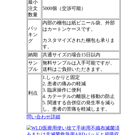
最小
注文
5000個（交渉可能）
数量
内部の梱包は紙ビニール袋、外部
パッ
はカートンケースです。
キン
カスタマイズされた梱包も承りま
グ
す。
納期
共通サイズの場合15日以内
サン
無料サンプルは入手可能ですが、
プル
送料はご負担いただきます。
1.しっかりと固定
2. 患者の痛みの軽減
3. 臨床操作に便利
利点
4. カテーテルの離脱と移動の防止
5. 関連する合併症の発生率を減ら
し、患者の苦痛を軽減します。
問い合わせ
詳細