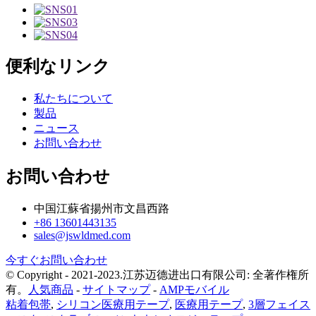
便利なリンク
私たちについて
製品
ニュース
お問い合わせ
お問い合わせ
中国江蘇省揚州市文昌西路
+86 13601443135
sales@jswldmed.com
今すぐお問い合わせ
© Copyright - 2021-2023.江苏迈德进出口有限公司: 全著作権所
有。
人気商品
-
サイトマップ
-
AMPモバイル
粘着包帯
,
シリコン医療用テープ
,
医療用テープ
,
3層フェイス