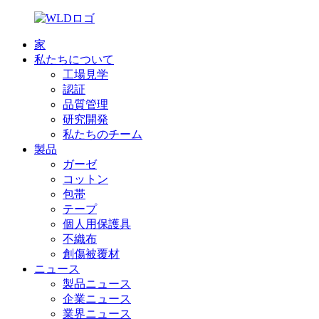
家
私たちについて
工場見学
認証
品質管理
研究開発
私たちのチーム
製品
ガーゼ
コットン
包帯
テープ
個人用保護具
不織布
創傷被覆材
ニュース
製品ニュース
企業ニュース
業界ニュース