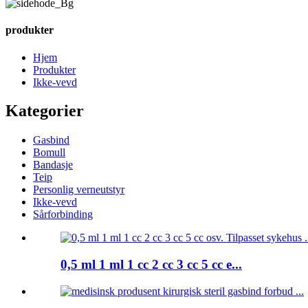
produkter
Hjem
Produkter
Ikke-vevd
Kategorier
Gasbind
Bomull
Bandasje
Teip
Personlig verneutstyr
Ikke-vevd
Sårforbinding
0,5 ml 1 ml 1 cc 2 cc 3 cc 5 cc e...