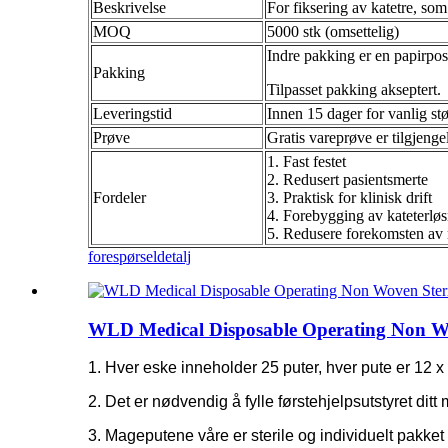
Beskrivelse
For fiksering av katetre, som
MOQ
5000 stk (omsettelig)
Indre pakking er en papirpose
Pakking
Tilpasset pakking akseptert.
Leveringstid
Innen 15 dager for vanlig stø
Prøve
Gratis vareprøve er tilgjenge
1. Fast festet
2. Redusert pasientsmerte
Fordeler
3. Praktisk for klinisk drift
4. Forebygging av kateterlø
5. Redusere forekomsten av r
forespørsel
detalj
WLD Medical Disposable Operating Non Woven
1. Hver eske inneholder 25 puter, hver pute er 12 x
2. Det er nødvendig å fylle førstehjelpsutstyret di
3. Mageputene våre er sterile og individuelt pakket 