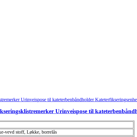
kseringsklistremerker Urinveispose til kateterbenbånd
ke-vevd stoff, Løkke, borrelås