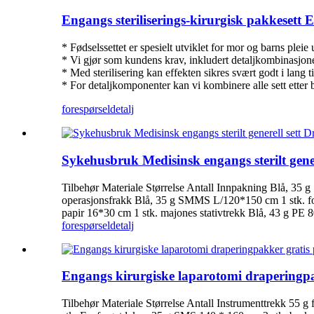
Engangs steriliserings-kirurgisk pakkesett
* Fødselssettet er spesielt utviklet for mor og barns pleie
* Vi gjør som kundens krav, inkludert detaljkombinasjon
* Med sterilisering kan effekten sikres svært godt i lang ti
* For detaljkomponenter kan vi kombinere alle sett etter
forespørsel
detalj
Sykehusbruk Medisinsk engangs sterilt gener
Tilbehør Materiale Størrelse Antall Innpakning Blå, 35
operasjonsfrakk Blå, 35 g SMMS L/120*150 cm 1 stk. f
papir 16*30 cm 1 stk. majones stativtrekk Blå, 43 g P
forespørsel
detalj
Engangs kirurgiske laparotomi draperingpa
Tilbehør Materiale Størrelse Antall Instrumenttrekk 55 