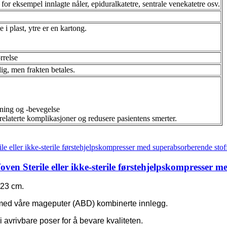
 for eksempel innlagte nåler, epiduralkatetre, sentrale venekatetre osv.
 i plast, ytre er en kartong.
rrelse
lig, men frakten betales.
sning og -bevegelse
elaterte komplikasjoner og redusere pasientens smerter.
 Sterile eller ikke-sterile førstehjelpskompresser m
 23 cm.
tt med våre mageputer (ABD) kombinerte innlegg.
i avrivbare poser for å bevare kvaliteten.