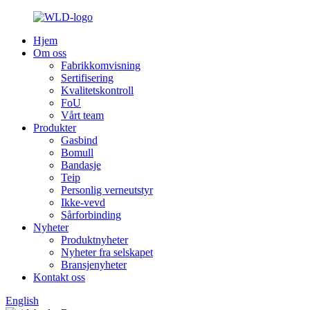
Hjem
Om oss
Fabrikkomvisning
Sertifisering
Kvalitetskontroll
FoU
Vårt team
Produkter
Gasbind
Bomull
Bandasje
Teip
Personlig verneutstyr
Ikke-vevd
Sårforbinding
Nyheter
Produktnyheter
Nyheter fra selskapet
Bransjenyheter
Kontakt oss
English