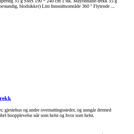
drapering 35 g SMS 190 * 240 cm 1 stk. Mayonnaise-trekk 35 g
standig, blodsikker) Lim Innsnittsområde 360 ° Flytende ...
trekk
er, gjestehus og andre overnattingssteder, og unngår dermed
abel boopplevelse når som helst og hvor som helst.