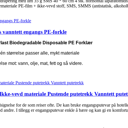
sdrapering med lim 35 g SMS 40 * 60 cm 4 stk. horisontal laparatomi
ateriale PE-film + ikke-vevd stoff, SMS, SMMS (antistatisk, alkoholbe
s vanntett engangs PE-forkle
E Plast Biodegradable Disposable PE Forklær
én størrelse passer alle, mykt materiale
se mot: vann, olje, mat, fett og så videre.
kke-vevd materiale Pustende putetrekk Vanntett pute
lsignelse for de som reiser ofte. De kan bruke engangsputevar på hotell
ed andre. I tillegg er engangsputevar enkle å bære og kan gi en komfort