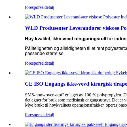
forespørsel
detalj
WLD Produsenter Leverandører viskose Polyes
Høy kvalitet, ikke-vevd rengjøringsrull for indust
Påliteligheten og allsidigheten til et rent polyest
passende størrelse.
forespørsel
detalj
CE ISO Engangs ikke-vevd kirurgisk drape
SMS-nonwoven-stoff er laget av 100 % polypropylen. 
det egnet for bruk som medisinsk engangsutstyr. Det er va
Mye brukt til høykvalitets operasjonsfrakker, operasjonso
forespørsel
detalj