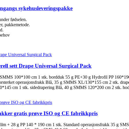
 Engangs sykehusleveringspakke
 under fødselen.
er, pakkemetode.
d.
 behov
ell sett Drape Universal Surgical Pack
 g SMMS 100*100 cm 1 stk. bordduk 55 g PE+30 g Hydrofil PP 160*190 
orsterket operasjonsfrakk Blå, 35 g SMMS XL/130*155 cm 2 stk. drap
E 80*145 cm 1 stk. sidedrapering Blå, 40 g SMMS 120*200 cm 2 stk. h
kker gratis prøve ISO og CE fabrikkpris
g film + 28 g PP 140 * 190 cm 1 stk. Standard operasjonsfrakk 35 g SM