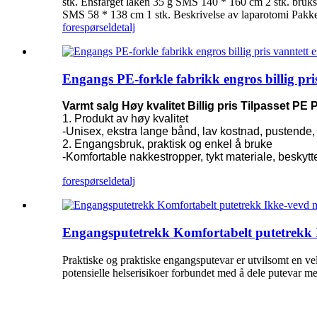
stk. Ensfarget laken 35 g SMS 140 * 160 cm 2 stk. bruk
SMS 58 * 138 cm 1 stk. Beskrivelse av laparotomi Pakkem
forespørsel
detalj
Engangs PE-forkle fabrikk engros billig pri
Varmt salg Høy kvalitet Billig pris Tilpasset P
1. Produkt av høy kvalitet
-Unisex, ekstra lange bånd, lav kostnad, pustende, 
2. Engangsbruk, praktisk og enkel å bruke
-Komfortable nakkestropper, tykt materiale, beskyttel
forespørsel
detalj
Engangsputetrekk Komfortabelt putetrekk I
Praktiske og praktiske engangsputevar er utvilsomt en ve
potensielle helserisikoer forbundet med å dele putevar m