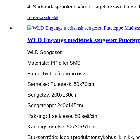
4. Sårbandasjeputene våre er laget av svært absor
forespørsel
detalj
WLD Engangs medisinsk sengesett Putete
WLD Sengesett
Materiale: PP eller SMS
Farge: hvit, blå, grønn osv.
Størrelse: Putetrekk: 50x70cm
Sengetøy: 200x130cm
Sengeteppe: 240x145cm
Pakking: 1 sett/pose, 50 sett/ctn
Kartongstørrelse: 52x30x51cm
Bruksområde: Ideelt produkt for sykehus, klinikk, ho