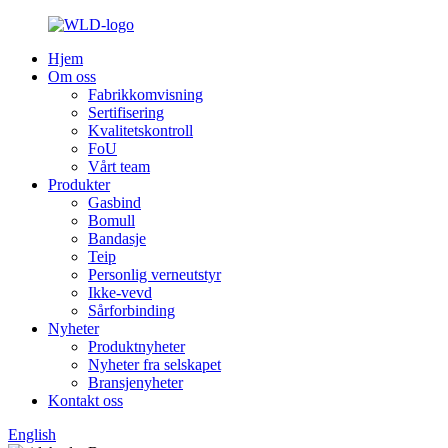
Hjem
Om oss
Fabrikkomvisning
Sertifisering
Kvalitetskontroll
FoU
Vårt team
Produkter
Gasbind
Bomull
Bandasje
Teip
Personlig verneutstyr
Ikke-vevd
Sårforbinding
Nyheter
Produktnyheter
Nyheter fra selskapet
Bransjenyheter
Kontakt oss
English