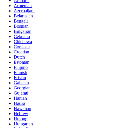
Amharic
Armenian
Azerbaijani
Belarusian
Bengali
Bosnian
Bulgarian
Cebuano
Chichewa
Corsican
Croatian
Dutch
Estonian
Filipino
Finnish
Frisian
Galician
Georgian
Gujarati
Haitian
Hausa
Hawaiian
Hebrew
Hmong
Hungarian