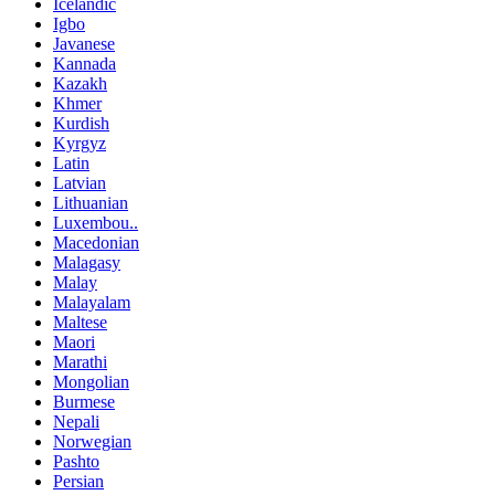
Icelandic
Igbo
Javanese
Kannada
Kazakh
Khmer
Kurdish
Kyrgyz
Latin
Latvian
Lithuanian
Luxembou..
Macedonian
Malagasy
Malay
Malayalam
Maltese
Maori
Marathi
Mongolian
Burmese
Nepali
Norwegian
Pashto
Persian