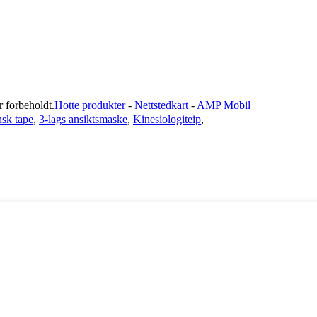
orbeholdt.
Hotte produkter
-
Nettstedkart
-
AMP Mobil
nsk tape
,
3-lags ansiktsmaske
,
Kinesiologiteip
,