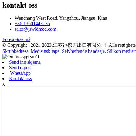
kontakt oss
Wenchang West Road, Yangzhou, Jiangsu, Kina
+86 13601443135
sales@jswldmed.com
Forespørsel nå
© Copyright - 2021-2023.江苏迈德进出口有限公司: Alle rettigheter f
Skrubbedress
,
Medisinsk tape
,
Selvheftende bandasje
,
Silikon medisi
Send inn skjema
Send e-post
WhatsApp
Kontakt oss
x