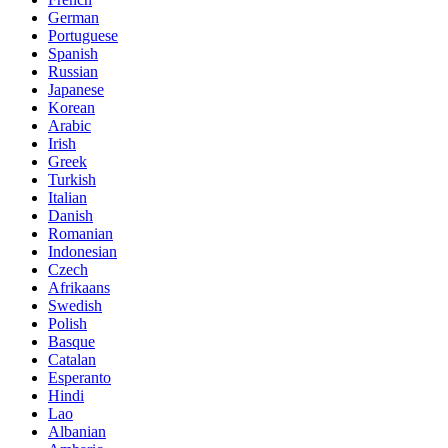
German
Portuguese
Spanish
Russian
Japanese
Korean
Arabic
Irish
Greek
Turkish
Italian
Danish
Romanian
Indonesian
Czech
Afrikaans
Swedish
Polish
Basque
Catalan
Esperanto
Hindi
Lao
Albanian