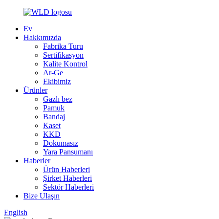
Ev
Hakkımızda
Fabrika Turu
Sertifikasyon
Kalite Kontrol
Ar-Ge
Ekibimiz
Ürünler
Gazlı bez
Pamuk
Bandaj
Kaset
KKD
Dokumasız
Yara Pansumanı
Haberler
Ürün Haberleri
Şirket Haberleri
Sektör Haberleri
Bize Ulaşın
English