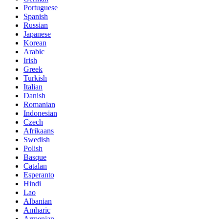
Portuguese
Spanish
Russian
Japanese
Korean
Arabic
Irish
Greek
Turkish
Italian
Danish
Romanian
Indonesian
Czech
Afrikaans
Swedish
Polish
Basque
Catalan
Esperanto
Hindi
Lao
Albanian
Amharic
Armenian