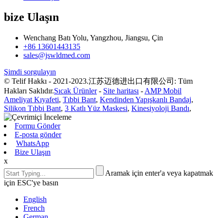
bize Ulaşın
Wenchang Batı Yolu, Yangzhou, Jiangsu, Çin
+86 13601443135
sales@jswldmed.com
Şimdi sorgulayın
© Telif Hakkı - 2021-2023.江苏迈德进出口有限公司: Tüm
Hakları Saklıdır.
Sıcak Ürünler
-
Site haritası
-
AMP Mobil
Ameliyat Kıyafeti
,
Tıbbi Bant
,
Kendinden Yapışkanlı Bandaj
,
Silikon Tıbbi Bant
,
3 Katlı Yüz Maskesi
,
Kinesiyoloji Bandı
,
Formu Gönder
E-posta gönder
WhatsApp
Bize Ulaşın
x
Aramak için enter'a veya kapatmak
için ESC'ye basın
English
French
German