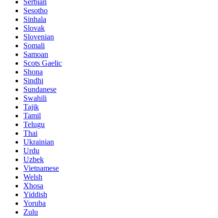
Serbian
Sesotho
Sinhala
Slovak
Slovenian
Somali
Samoan
Scots Gaelic
Shona
Sindhi
Sundanese
Swahili
Tajik
Tamil
Telugu
Thai
Ukrainian
Urdu
Uzbek
Vietnamese
Welsh
Xhosa
Yiddish
Yoruba
Zulu