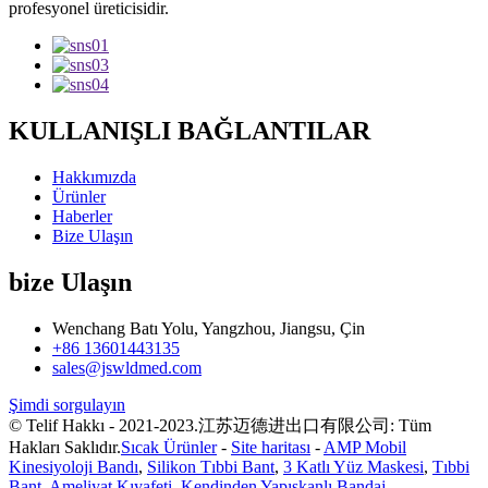
profesyonel üreticisidir.
KULLANIŞLI BAĞLANTILAR
Hakkımızda
Ürünler
Haberler
Bize Ulaşın
bize Ulaşın
Wenchang Batı Yolu, Yangzhou, Jiangsu, Çin
+86 13601443135
sales@jswldmed.com
Şimdi sorgulayın
© Telif Hakkı - 2021-2023.江苏迈德进出口有限公司: Tüm
Hakları Saklıdır.
Sıcak Ürünler
-
Site haritası
-
AMP Mobil
Kinesiyoloji Bandı
,
Silikon Tıbbi Bant
,
3 Katlı Yüz Maskesi
,
Tıbbi
Bant
,
Ameliyat Kıyafeti
,
Kendinden Yapışkanlı Bandaj
,