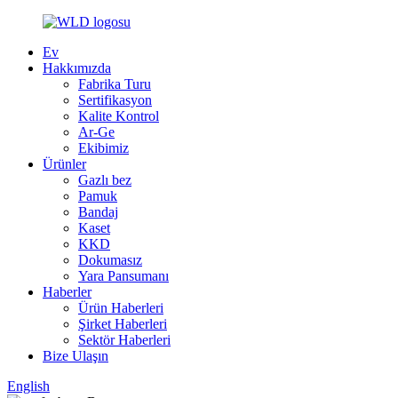
Ev
Hakkımızda
Fabrika Turu
Sertifikasyon
Kalite Kontrol
Ar-Ge
Ekibimiz
Ürünler
Gazlı bez
Pamuk
Bandaj
Kaset
KKD
Dokumasız
Yara Pansumanı
Haberler
Ürün Haberleri
Şirket Haberleri
Sektör Haberleri
Bize Ulaşın
English