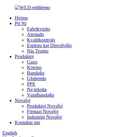
Hejmo
Pri Ni
Fabrikvizito
Atestado
Kvalitkontrolo
Esploro kaj Disvolviĝo
Nia Teamo
Produktoj
Gazo
Kotono
Bandaĝo
Glubendo
PPE
Ne-teksita
Vundbandaĝo
Novaĵoj
Produktoj Novaĵoj
Firmaaj Novaĵoj
Industriaj Novaĵoj
Kontaktu nin
English