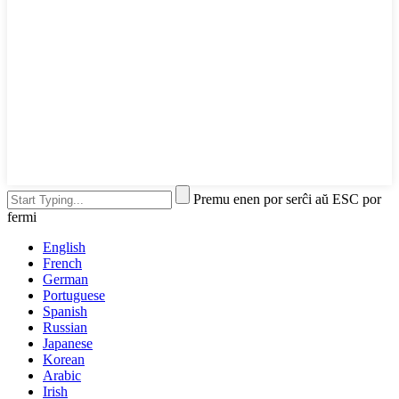
Premu enen por serĉi aŭ ESC por
fermi
English
French
German
Portuguese
Spanish
Russian
Japanese
Korean
Arabic
Irish