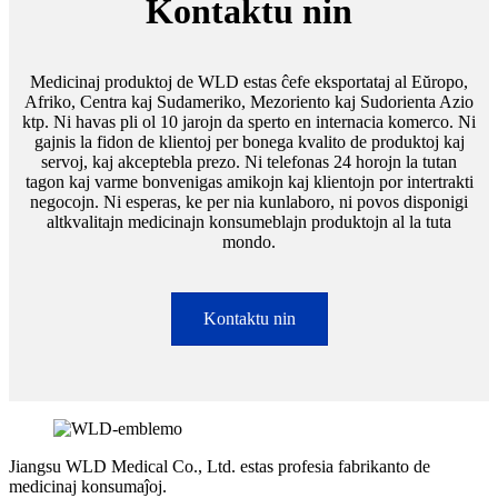
Kontaktu nin
Medicinaj produktoj de WLD estas ĉefe eksportataj al Eŭropo,
Afriko, Centra kaj Sudameriko, Mezoriento kaj Sudorienta Azio
ktp. Ni havas pli ol 10 jarojn da sperto en internacia komerco. Ni
gajnis la fidon de klientoj per bonega kvalito de produktoj kaj
servoj, kaj akceptebla prezo. Ni telefonas 24 horojn la tutan
tagon kaj varme bonvenigas amikojn kaj klientojn por intertrakti
negocojn. Ni esperas, ke per nia kunlaboro, ni povos disponigi
altkvalitajn medicinajn konsumeblajn produktojn al la tuta
mondo.
Kontaktu nin
Jiangsu WLD Medical Co., Ltd. estas profesia fabrikanto de
medicinaj konsumaĵoj.