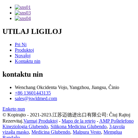
UTILAJ LIGILOJ
Pri Ni
Produktoj
Novaĵoj
Kontaktu nin
kontaktu nin
Wenchang Okcidenta Vojo, Yangzhou, Jiangsu, Ĉinio
+86 13601443135
sales@jswldmed.com
Enketo nun
© Kopirajto - 2021-2023.江苏迈德进出口有限公司: Ĉiuj Rajtoj
Rezervitaj.
Varmaj Produktoj
-
Mapo de la retejo
-
AMP Poŝtelefono
Kineziologia Glubendo
,
Silikona Medicina Glubendo
,
3-tavola
vizaĝa masko
,
Medicina Glubendo
,
Malpura Vesto
,
Memglua
Bandaĝo
,