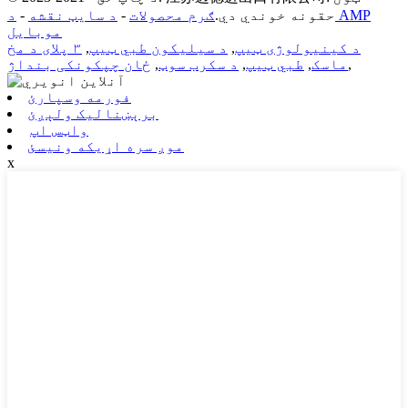
حقونه خوندي دي.
ګرم محصولات
-
د سایټ نقشه
-
د AMP
موبایل
د کینیولوژی ټیپ
,
د سیلیکون طبي ټیپ
,
۳ پلای د مخ
,
ماسک
,
طبي ټیپ
,
د سکرب سوټ
,
ځان چپکونکی بنداژ
فورمه وسپارئ
برېښنالیک ولېږئ
واټس اپ
موږ سره اړیکه ونیسئ
x