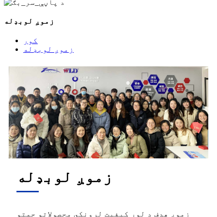
زموږ لوبډله
کور
زموږ لوبډله
زموږ لوبډله
زموږ هدف د لوړ کیفیت لرونکي محصولاتو چمتو