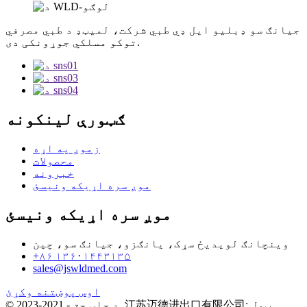
جیانګ سو ډبلیو ایل ډي طبي شرکت، لمیټډ د طبي مصرفي
توکو مسلکي جوړونکی دی.
ګټورې لینکونه
زموږ په اړه
محصولات
خبرونه
موږ سره اړیکه ونیسئ
موږ سره اړیکه ونیسئ
وینچانګ لویدیځ سړک، یانګزو، جیانګ سو، چین
+۸۶ ۱۳۶۰۱۴۴۳۱۳۵
sales@jswldmed.com
اوس پوښتنه وکړئ
© د چاپ حق - 2021-2023. 江苏迈德进出口有限公司: ټول