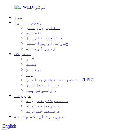
کور
زموږ په اړه
د فابریکې سفر
تصدیق
د کیفیت کنټرول
څېړنه او پراختیا
زموږ لوبډله
محصولات
ګاز
پنبه
بنداژ
ټیپ
د شخصي محافظتي وسایلو (PPE)
غیر اوبدل شوی
د زخمونو پټۍ
خبرونه
د محصولاتو خبرونه
د شرکت خبرونه
د صنعت خبرونه
موږ سره اړیکه ونیسئ
English