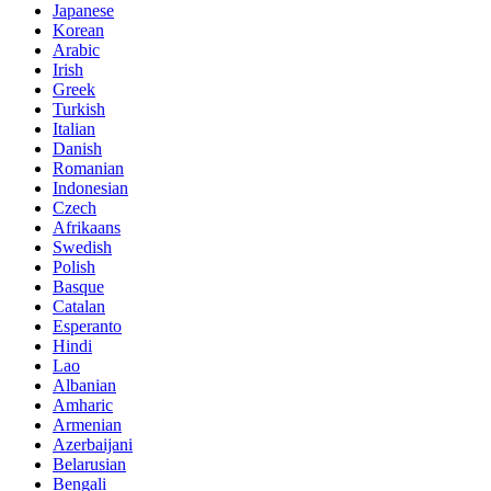
Japanese
Korean
Arabic
Irish
Greek
Turkish
Italian
Danish
Romanian
Indonesian
Czech
Afrikaans
Swedish
Polish
Basque
Catalan
Esperanto
Hindi
Lao
Albanian
Amharic
Armenian
Azerbaijani
Belarusian
Bengali