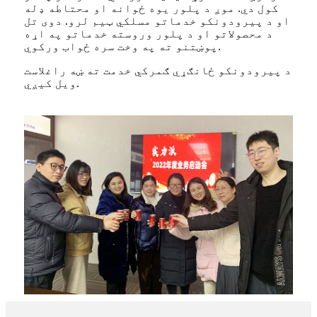
کول دي. موږ د پلور یوه ځوانه او محتاطه ډله
او د پیرودونکو خدماتو مسلکي ټیم لرو. دوی تل
د محصولاتو او د پلور وروسته خدماتو په اړه
پوښتنو ته په وخت سره ځواب ورکوي.
د پیرودونکو ځانګړي ګمرکي خدمت ته ښه راغلاست
ویل کیږي.