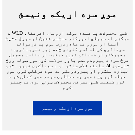
موږ سره اړیکه ونیسئ
د WLD طبي محصولات په عمده توګه اروپا، افریقا،
مرکزي او سویلي امریکا، منځني ختیځ او سویل ختیځ
آسیا او نورو ته صادریږي. موږ په نړیواله
سوداګرۍ کې له لسو کلونو څخه ډیر تجربه لرو. د
محصولاتو او خدماتو غوره کیفیت او مناسب محصول
نرخ سره د پیرودونکو باور ترلاسه کړ. موږ ټوله ورځ
تلیفون 24 ساعته خلاص ساتو او د سوداګرۍ خبرو اترو
لپاره ملګرو او پیرودونکو ته تود هرکلی کوو. موږ
هیله لرو چې زموږ په همکارۍ سره، موږ کولی شو د
لوړ کیفیت طبي مصرفي محصولات ټولې نړۍ ته چمتو
کړو.
موږ سره اړیکه ونیسئ