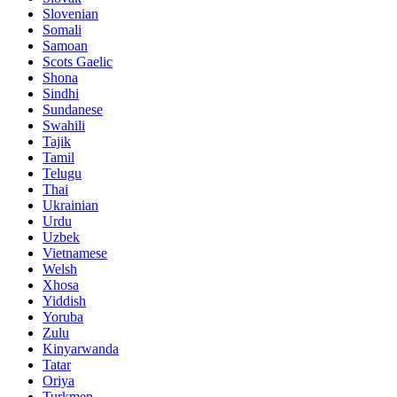
Slovenian
Somali
Samoan
Scots Gaelic
Shona
Sindhi
Sundanese
Swahili
Tajik
Tamil
Telugu
Thai
Ukrainian
Urdu
Uzbek
Vietnamese
Welsh
Xhosa
Yiddish
Yoruba
Zulu
Kinyarwanda
Tatar
Oriya
Turkmen