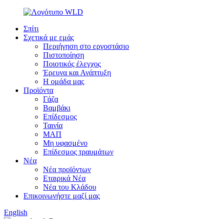
Σπίτι
Σχετικά με εμάς
Περιήγηση στο εργοστάσιο
Πιστοποίηση
Ποιοτικός έλεγχος
Έρευνα και Ανάπτυξη
Η ομάδα μας
Προϊόντα
Γάζα
Βαμβάκι
Επίδεσμος
Ταινία
ΜΑΠ
Μη υφασμένο
Επίδεσμος τραυμάτων
Νέα
Νέα προϊόντων
Εταιρικά Νέα
Νέα του Κλάδου
Επικοινωνήστε μαζί μας
English