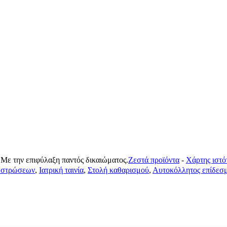
ην επιφύλαξη παντός δικαιώματος.
Ζεστά προϊόντα
-
Χάρτης ιστό
 στρώσεων
,
Ιατρική ταινία
,
Στολή καθαρισμού
,
Αυτοκόλλητος επίδεσ