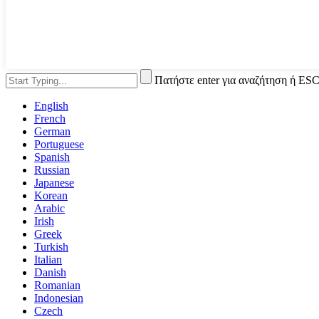
Πατήστε enter για αναζήτηση ή ESC
English
French
German
Portuguese
Spanish
Russian
Japanese
Korean
Arabic
Irish
Greek
Turkish
Italian
Danish
Romanian
Indonesian
Czech