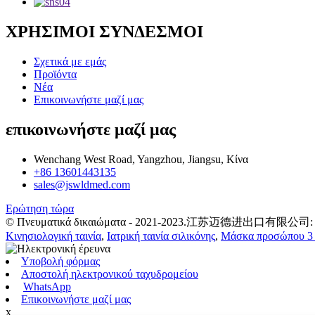
ΧΡΗΣΙΜΟΙ ΣΥΝΔΕΣΜΟΙ
Σχετικά με εμάς
Προϊόντα
Νέα
Επικοινωνήστε μαζί μας
επικοινωνήστε μαζί μας
Wenchang West Road, Yangzhou, Jiangsu, Κίνα
+86 13601443135
sales@jswldmed.com
Ερώτηση τώρα
© Πνευματικά δικαιώματα - 2021-2023.江苏迈德进出口有限公司: Με τ
Κινησιολογική ταινία
,
Ιατρική ταινία σιλικόνης
,
Μάσκα προσώπου 3
Υποβολή φόρμας
Αποστολή ηλεκτρονικού ταχυδρομείου
WhatsApp
Επικοινωνήστε μαζί μας
x