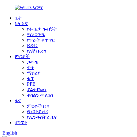
ቤት
ስለ እኛ
የፋብሪካ ጉብኝት
ማረጋገጫ
የጥራት ቁጥጥር
R&D
የእኛ ቡድን
ምርቶች
ጋውዝ
ጥጥ
ማሰሪያ
ቴፕ
PPE
ያልተሸመነ
ቁስልን መልበስ
ዜና
ምርቶች ዜና
የኩባንያ ዜና
የኢንዱስትሪ ዜና
ያግኙን
English