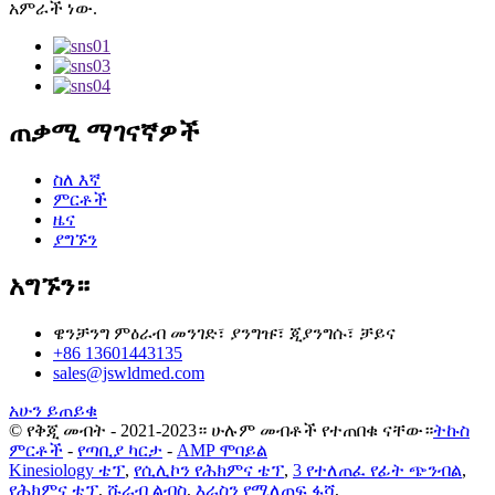
አምራች ነው.
ጠቃሚ ማገናኛዎች
ስለ እኛ
ምርቶች
ዜና
ያግኙን
አግኙን።
ዌንቻንግ ምዕራብ መንገድ፣ ያንግዡ፣ ጂያንግሱ፣ ቻይና
+86 13601443135
sales@jswldmed.com
አሁን ይጠይቁ
© የቅጂ መብት - 2021-2023። ሁሉም መብቶች የተጠበቁ ናቸው።
ትኩስ
ምርቶች
-
የጣቢያ ካርታ
-
AMP ሞባይል
Kinesiology ቴፕ
,
የሲሊኮን የሕክምና ቴፕ
,
3 የተለጠፈ የፊት ጭንብል
,
የሕክምና ቴፕ
,
ሹራብ ልብስ
,
እራስን የሚለጠፍ ፋሻ
,