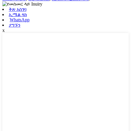
ቅጽ አስገባ
ኢሜል ላክ
WhatsApp
ያግኙን
x