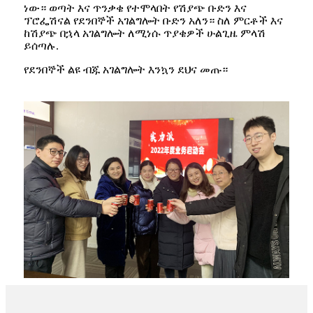
ነው። ወጣት እና ጥንቃቄ የተሞላበት የሽያጭ ቡድን እና
ፕሮፌሽናል የደንበኞች አገልግሎት ቡድን አለን። ስለ ምርቶች እና
ከሽያጭ በኋላ አገልግሎት ለሚነሱ ጥያቄዎች ሁልጊዜ ምላሽ
ይሰጣሉ.
የደንበኞች ልዩ ብጁ አገልግሎት እንኳን ደህና መጡ።