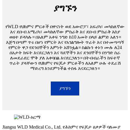
ያግኙን
የWLD የህክምና ምርቶች በዋናነት ወደ አውሮፓ፣ አፍሪካ፣ መካከለኛው
እና ደቡብ አሜሪካ፣ መካከለኛው ምስራቅ እና ደቡብ ምስራቅ እስያ
ወዘተ ይላካሉ። በአለም አቀፍ ንግድ ከ10 አመት በላይ ልምድ አለን።
እጅግ በጣም ጥሩ በሆነ የምርት እና የአገልግሎት ጥራት እና በተመጣጣኝ
የምርት ዋጋ የደንበኞችን እምነት አሸንፏል። ስልኩን ቀኑን ሙሉ ለ24
ሰአታት ክፍት እናደርጋለን እና ጓደኞችን እና ደንበኞችን በንግድ ስራ
ለመደራደር ሞቅ ያለ አቀባበል እናደርጋለን። በትብብራችን ከፍተኛ
ጥራት ያላቸውን የህክምና የፍጆታ ምርቶችን ለአለም ሁሉ ተደራሽ
ማድረግ እንደምንችል ተስፋ እናደርጋለን።
ያግኙን
Jiangsu WLD Medical Co., Ltd. የሕክምና የፍጆታ ዕቃዎች ባለሙያ