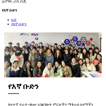
የእኛ ቡድን
ቤት
የእኛ ቡድን
የእኛ ቡድን
ከፍተኛ ጥራት ባለው አገልግሎት ምርቶችን ማቅረብ አላማችን