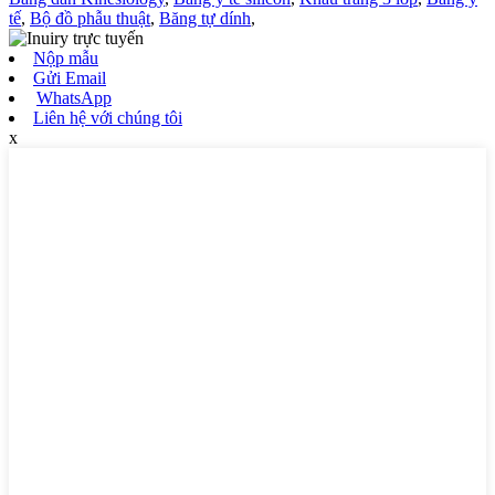
tế
,
Bộ đồ phẫu thuật
,
Băng tự dính
,
Nộp mẫu
Gửi Email
WhatsApp
Liên hệ với chúng tôi
x