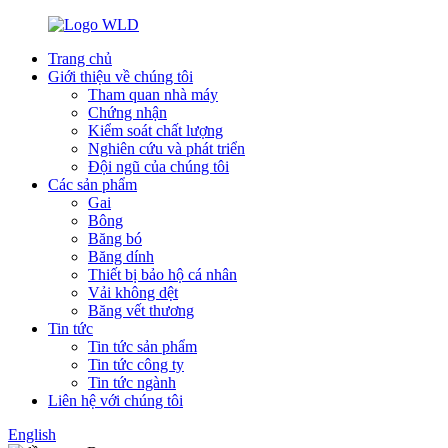
Trang chủ
Giới thiệu về chúng tôi
Tham quan nhà máy
Chứng nhận
Kiểm soát chất lượng
Nghiên cứu và phát triển
Đội ngũ của chúng tôi
Các sản phẩm
Gai
Bông
Băng bó
Băng dính
Thiết bị bảo hộ cá nhân
Vải không dệt
Băng vết thương
Tin tức
Tin tức sản phẩm
Tin tức công ty
Tin tức ngành
Liên hệ với chúng tôi
English