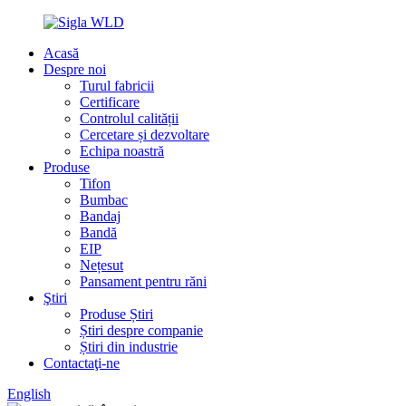
Acasă
Despre noi
Turul fabricii
Certificare
Controlul calității
Cercetare și dezvoltare
Echipa noastră
Produse
Tifon
Bumbac
Bandaj
Bandă
EIP
Nețesut
Pansament pentru răni
Ştiri
Produse Știri
Știri despre companie
Știri din industrie
Contactaţi-ne
English