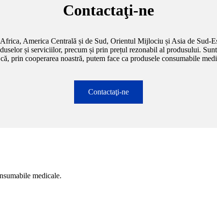
Contactaţi-ne
frica, America Centrală și de Sud, Orientul Mijlociu și Asia de Sud-Est
oduselor și serviciilor, precum și prin prețul rezonabil al produsului. Su
m că, prin cooperarea noastră, putem face ca produsele consumabile medical
Contactaţi-ne
onsumabile medicale.