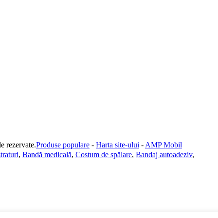
rezervate.
Produse populare
-
Harta site-ului
-
AMP Mobil
traturi
,
Bandă medicală
,
Costum de spălare
,
Bandaj autoadeziv
,