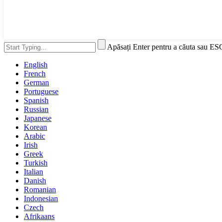
Apăsați Enter pentru a căuta sau ES
English
French
German
Portuguese
Spanish
Russian
Japanese
Korean
Arabic
Irish
Greek
Turkish
Italian
Danish
Romanian
Indonesian
Czech
Afrikaans