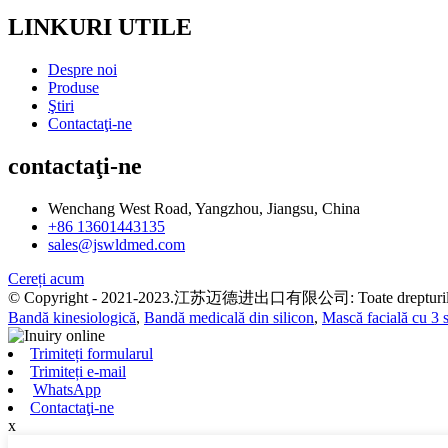
LINKURI UTILE
Despre noi
Produse
Ştiri
Contactaţi-ne
contactaţi-ne
Wenchang West Road, Yangzhou, Jiangsu, China
+86 13601443135
sales@jswldmed.com
Cereți acum
© Copyright - 2021-2023.江苏迈德进出口有限公司: Toate drepturile 
Bandă kinesiologică
,
Bandă medicală din silicon
,
Mască facială cu 3 s
Trimiteți formularul
Trimiteți e-mail
WhatsApp
Contactaţi-ne
x