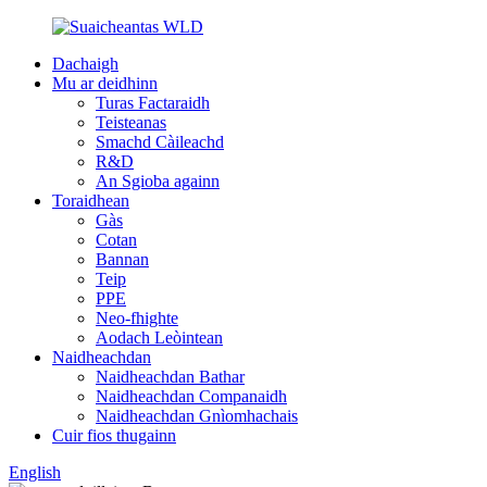
Dachaigh
Mu ar deidhinn
Turas Factaraidh
Teisteanas
Smachd Càileachd
R&D
An Sgioba againn
Toraidhean
Gàs
Cotan
Bannan
Teip
PPE
Neo-fhighte
Aodach Leòintean
Naidheachdan
Naidheachdan Bathar
Naidheachdan Companaidh
Naidheachdan Gnìomhachais
Cuir fios thugainn
English