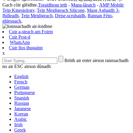
Gach còir glèidhte.
Toraidhean teth
-
Mapa-làraich
-
AMP Mobile
Teip Kinesiology
,
Teip Meidigeach Silicone
,
Masg Aghaidh 3-
fhilleadh
,
Teip Meidigeach
,
Deise-scrubaidh
,
Bannan Fèin-
ghleusach
,
Cuir a-steach am Foirm
Cuir Post-d
WhatsApp
Cuir fios thugainn
x
Brùth air enter airson rannsachadh
no air ESC airson dùnadh
English
French
German
Portuguese
Spanish
Russian
Japanese
Korean
Arabic
Irish
Greek