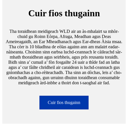
Cuir fios thugainn
Tha toraidhean meidigeach WLD air an às-mhalairt sa mhòr-
chuid gu Roinn Eòrpa, Afraga, Meadhan agus Deas
Ameireagaidh, an Ear Mheadhanach agus Ear-dheas Àisia msaa.
Tha còrr is 10 bliadhna de eòlas againn ann am malairt eadar-
nàiseanta. Choisinn sinn earbsa luchd-ceannach le càileachd sàr-
mhath thoraidhean agus seirbheis, agus prìs reusanta toraidh.
Bidh sinn a’ cumail a’ fòn fosgailte 24 uair a thìde fad an latha
agus a’ cur fàilte chridheil air caraidean is luchd-ceannach gus
gnìomhachas a cho-rèiteachadh. Tha sinn an dòchas, leis a’ cho-
obrachadh againn, gun urrainn dhuinn toraidhean consumable
meidigeach àrd-inbhe a thoirt don t-saoghal air fad.
Cuir fios thugainn