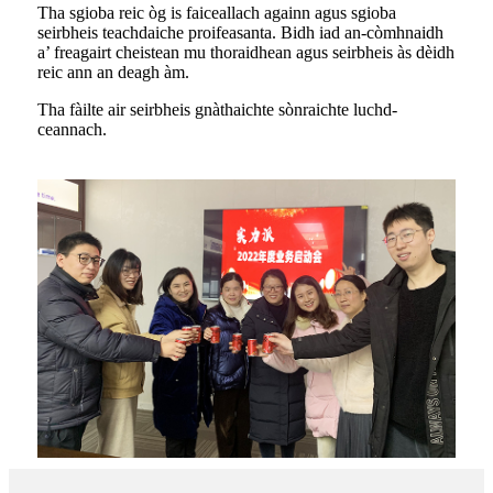
Tha sgioba reic òg is faiceallach againn agus sgioba
seirbheis teachdaiche proifeasanta. Bidh iad an-còmhnaidh
a’ freagairt cheistean mu thoraidhean agus seirbheis às dèidh
reic ann an deagh àm.
Tha fàilte air seirbheis gnàthaichte sònraichte luchd-
ceannach.