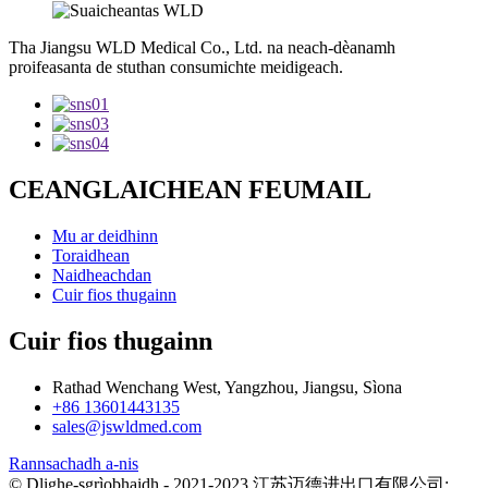
Tha Jiangsu WLD Medical Co., Ltd. na neach-dèanamh
proifeasanta de stuthan consumichte meidigeach.
CEANGLAICHEAN FEUMAIL
Mu ar deidhinn
Toraidhean
Naidheachdan
Cuir fios thugainn
Cuir fios thugainn
Rathad Wenchang West, Yangzhou, Jiangsu, Sìona
+86 13601443135
sales@jswldmed.com
Rannsachadh a-nis
© Dlighe-sgrìobhaidh - 2021-2023.江苏迈德进出口有限公司: