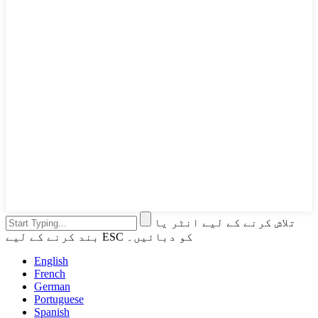
تلاش کرنے کے لیے انٹر یا
بند کرنے کے لیے ESC کو دبائیں۔
English
French
German
Portuguese
Spanish