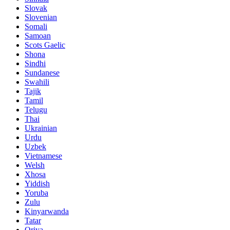
Slovak
Slovenian
Somali
Samoan
Scots Gaelic
Shona
Sindhi
Sundanese
Swahili
Tajik
Tamil
Telugu
Thai
Ukrainian
Urdu
Uzbek
Vietnamese
Welsh
Xhosa
Yiddish
Yoruba
Zulu
Kinyarwanda
Tatar
Oriya