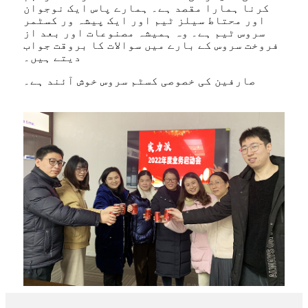
کرنا ہمارا مقصد ہے۔ ہمارے پاس ایک نوجوان
اور محتاط سیلز ٹیم اور ایک پیشہ ور کسٹمر
سروس ٹیم ہے۔ وہ ہمیشہ مصنوعات اور بعد از
فروخت سروس کے بارے میں سوالات کا بروقت جواب
دیتے ہیں۔
صارفین کی خصوصی کسٹم سروس خوش آئند ہے۔