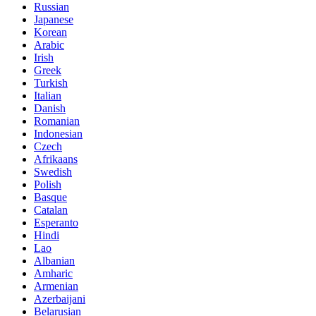
Russian
Japanese
Korean
Arabic
Irish
Greek
Turkish
Italian
Danish
Romanian
Indonesian
Czech
Afrikaans
Swedish
Polish
Basque
Catalan
Esperanto
Hindi
Lao
Albanian
Amharic
Armenian
Azerbaijani
Belarusian