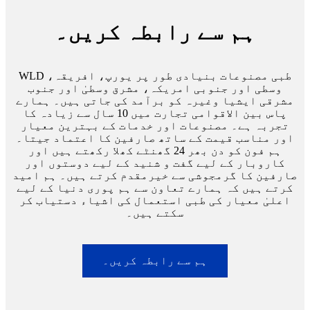
ہم سے رابطہ کریں۔
WLD طبی مصنوعات بنیادی طور پر یورپ، افریقہ،
وسطی اور جنوبی امریکہ، مشرق وسطیٰ اور جنوب
مشرقی ایشیا وغیرہ کو برآمد کی جاتی ہیں۔ ہمارے
پاس بین الاقوامی تجارت میں 10 سال سے زیادہ کا
تجربہ ہے۔ مصنوعات اور خدمات کے بہترین معیار
اور مناسب قیمت کے ساتھ صارفین کا اعتماد جیتا۔
ہم فون کو دن بھر 24 گھنٹے کھلا رکھتے ہیں اور
کاروبار کے لیے گفت و شنید کے لیے دوستوں اور
صارفین کا گرمجوشی سے خیرمقدم کرتے ہیں۔ ہم امید
کرتے ہیں کہ ہمارے تعاون سے ہم پوری دنیا کے لیے
اعلیٰ معیار کی طبی استعمال کی اشیاء دستیاب کر
سکتے ہیں۔
ہم سے رابطہ کریں۔