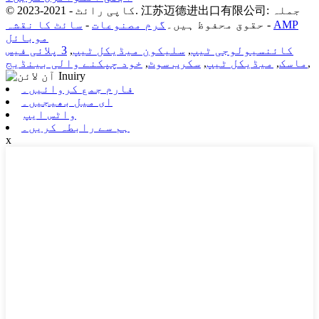
© کاپی رائٹ - 2021-2023. 江苏迈德进出口有限公司: جملہ
AMP
-
حقوق محفوظ ہیں۔
گرم مصنوعات
-
سائٹ کا نقشہ
موبائل
کائنسیولوجی ٹیپ
,
سلیکون میڈیکل ٹیپ
,
3 پلائی فیس
,
ماسک
,
میڈیکل ٹیپ
,
سکرب سوٹ
,
خود چپکنے والی بینڈیج
فارم جمع کروائیں۔
ای میل بھیجیں۔
واٹس ایپ
ہم سے رابطہ کریں۔
x