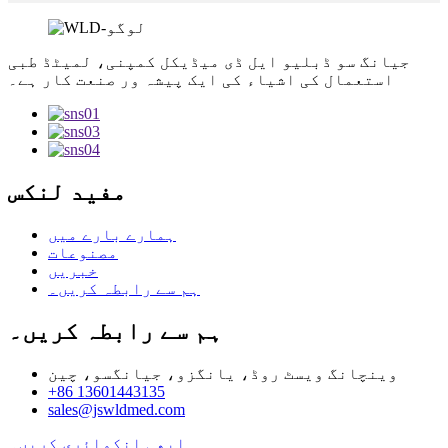
جیانگ سو ڈبلیو ایل ڈی میڈیکل کمپنی، لمیٹڈ طبی
استعمال کی اشیاء کی ایک پیشہ ور صنعت کار ہے۔
مفید لنکس
ہمارے بارے میں
مصنوعات
خبریں
ہم سے رابطہ کریں۔
ہم سے رابطہ کریں۔
وینچانگ ویسٹ روڈ، یانگزو، جیانگسو، چین
+86 13601443135
sales@jswldmed.com
ابھی انکوائری کریں۔