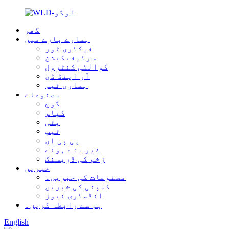
گھر
ہمارے بارے میں
فیکٹری ٹور
سرٹیفیکیشن
کوالٹی کنٹرول
آر اینڈ ڈی
ہماری ٹیم
مصنوعات
گوج
کپاس
پٹی
ٹیپ
پی پی ای
غیر بنے ہوئے
زخم کی ڈریسنگ
خبریں
مصنوعات کی خبریں۔
کمپنی کی خبریں
انڈسٹری نیوز
ہم سے رابطہ کریں۔
English