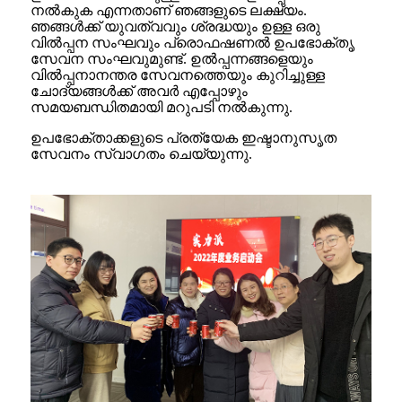
നൽകുക എന്നതാണ് ഞങ്ങളുടെ ലക്ഷ്യം.
ഞങ്ങൾക്ക് യുവത്വവും ശ്രദ്ധയും ഉള്ള ഒരു
വിൽപ്പന സംഘവും പ്രൊഫഷണൽ ഉപഭോക്തൃ
സേവന സംഘവുമുണ്ട്. ഉൽപ്പന്നങ്ങളെയും
വിൽപ്പനാനന്തര സേവനത്തെയും കുറിച്ചുള്ള
ചോദ്യങ്ങൾക്ക് അവർ എപ്പോഴും
സമയബന്ധിതമായി മറുപടി നൽകുന്നു.
ഉപഭോക്താക്കളുടെ പ്രത്യേക ഇഷ്ടാനുസൃത
സേവനം സ്വാഗതം ചെയ്യുന്നു.