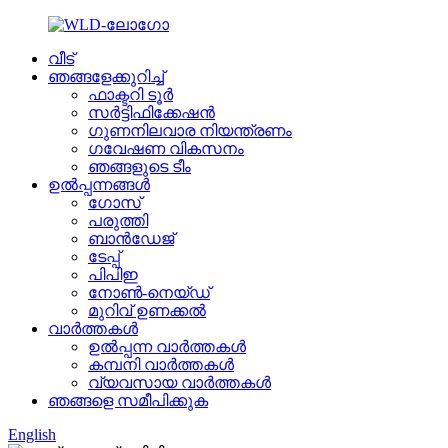
വീട്
ഞങ്ങളേക്കുറിച്ച്
ഫാക്ടറി ടൂർ
സർട്ടിഫിക്കേഷൻ
ഗുണനിലവാര നിയന്ത്രണം
ഗവേഷണ വികസനം
ഞങ്ങളുടെ ടീം
ഉൽപ്പന്നങ്ങൾ
ഗോസ്
പരുത്തി
ബാൻഡേജ്
ടേപ്പ്
പിപിഇ
നോൺ-നെയ്‌ഡ്
മുറിവ് ഉണക്കൽ
വാർത്തകൾ
ഉൽപ്പന്ന വാർത്തകൾ
കമ്പനി വാർത്തകൾ
വ്യവസായ വാർത്തകൾ
ഞങ്ങളെ സമീപിക്കുക
English