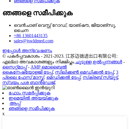
ഞങ്ങളെ സമീപിക്കുക
ഞങ്ങളെ സമീപിക്കുക
വെൻചാങ് വെസ്റ്റ് റോഡ്, യാങ്‌ഷൗ, ജിയാങ്‌സു,
ചൈന
+86 13601443135
sales@jswldmed.com
ഇപ്പോൾ അന്വേഷണം
© പകർപ്പവകാശം - 2021-2023. 江苏迈德进出口有限公司:
എല്ലാ അവകാശങ്ങളും നിക്ഷിപ്തം.
ചൂടുള്ള ഉൽപ്പന്നങ്ങൾ
-
സൈറ്റ്മാപ്പ്
-
AMP മൊബൈൽ
കൈനേഷ്യോളജി ടേപ്പ്
,
സിലിക്കൺ മെഡിക്കൽ ടേപ്പ്
,
3
പ്ലൈ ഫേസ് മാസ്ക്
,
മെഡിക്കൽ ടേപ്പ്
,
സ്‌ക്രബ് സ്യൂട്ട്
,
സ്വയം പശ ബാൻഡേജ്
,
ഫോം സമർപ്പിക്കുക
ഇമെയിൽ അയയ്ക്കുക
ആപ്പ്
ഞങ്ങളെ സമീപിക്കുക
x