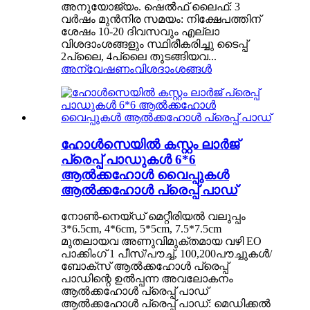
അനുയോജ്യം. ഷെൽഫ് ലൈഫ്: 3
വർഷം മുൻനിര സമയം: നിക്ഷേപത്തിന്
ശേഷം 10-20 ദിവസവും എല്ലാ
വിശദാംശങ്ങളും സ്ഥിരീകരിച്ചു ടൈപ്പ്
2പ്ലൈ, 4പ്ലൈ തുടങ്ങിയവ...
അന്വേഷണം
വിശദാംശങ്ങൾ
ഹോൾസെയിൽ കസ്റ്റം ലാർജ്
പ്രെപ്പ് പാഡുകൾ 6*6
ആൽക്കഹോൾ വൈപ്പുകൾ
ആൽക്കഹോൾ പ്രെപ്പ് പാഡ്
നോൺ-നെയ്‌ഡ് മെറ്റീരിയൽ വലുപ്പം
3*6.5cm, 4*6cm, 5*5cm, 7.5*7.5cm
മുതലായവ അണുവിമുക്തമായ വഴി EO
പാക്കിംഗ് 1 പീസ്/പൗച്ച്, 100,200പൗച്ചുകൾ/
ബോക്സ് ആൽക്കഹോൾ പ്രെപ്പ്
പാഡിന്റെ ഉൽപ്പന്ന അവലോകനം
ആൽക്കഹോൾ പ്രെപ്പ് പാഡ്
ആൽക്കഹോൾ പ്രെപ്പ് പാഡ്: മെഡിക്കൽ