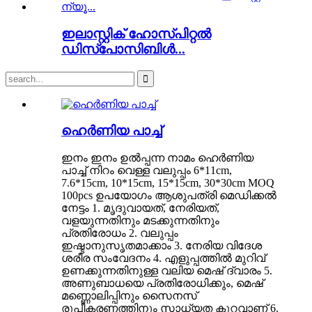
ഇലാസ്റ്റിക് ഹോസ്പിറ്റൽ
ഡിസ്പോസിബിൾ...
ഹെർണിയ പാച്ച്
ഇനം ഇനം ഉൽപ്പന്ന നാമം ഹെർണിയ
പാച്ച് നിറം വെള്ള വലുപ്പം 6*11cm,
7.6*15cm, 10*15cm, 15*15cm, 30*30cm MOQ
100pcs ഉപയോഗം ആശുപത്രി മെഡിക്കൽ
നേട്ടം 1. മൃദുവായത്, നേരിയത്,
വളയുന്നതിനും മടക്കുന്നതിനും
പ്രതിരോധം 2. വലുപ്പം
ഇഷ്ടാനുസൃതമാക്കാം 3. നേരിയ വിദേശ
ശരീര സംവേദനം 4. എളുപ്പത്തിൽ മുറിവ്
ഉണക്കുന്നതിനുള്ള വലിയ മെഷ് ദ്വാരം 5.
അണുബാധയെ പ്രതിരോധിക്കും, മെഷ്
മണ്ണൊലിപ്പിനും സൈനസ്
രൂപീകരണത്തിനും സാധ്യത കുറവാണ് 6.