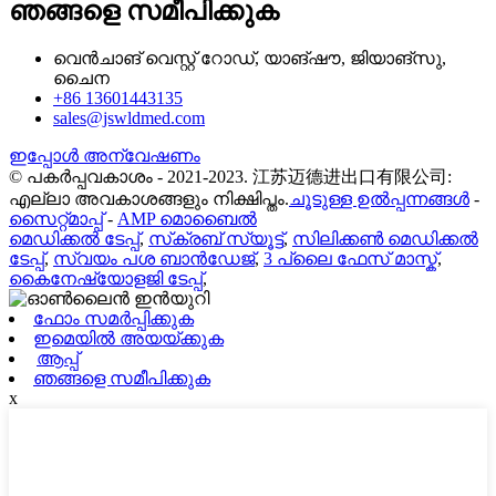
ഞങ്ങളെ സമീപിക്കുക
വെൻചാങ് വെസ്റ്റ് റോഡ്, യാങ്‌ഷൗ, ജിയാങ്‌സു,
ചൈന
+86 13601443135
sales@jswldmed.com
ഇപ്പോൾ അന്വേഷണം
© പകർപ്പവകാശം - 2021-2023. 江苏迈德进出口有限公司:
എല്ലാ അവകാശങ്ങളും നിക്ഷിപ്തം.
ചൂടുള്ള ഉൽപ്പന്നങ്ങൾ
-
സൈറ്റ്മാപ്പ്
-
AMP മൊബൈൽ
മെഡിക്കൽ ടേപ്പ്
,
സ്‌ക്രബ് സ്യൂട്ട്
,
സിലിക്കൺ മെഡിക്കൽ
ടേപ്പ്
,
സ്വയം പശ ബാൻഡേജ്
,
3 പ്ലൈ ഫേസ് മാസ്ക്
,
കൈനേഷ്യോളജി ടേപ്പ്
,
ഫോം സമർപ്പിക്കുക
ഇമെയിൽ അയയ്ക്കുക
ആപ്പ്
ഞങ്ങളെ സമീപിക്കുക
x