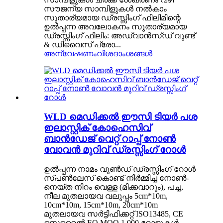
സൗജന്യ സാമ്പിളുകൾ നൽകാം
സുതാര്യമായ ഡ്രസ്സിംഗ് ഫിലിമിന്റെ
ഉൽപ്പന്ന അവലോകനം സുതാര്യമായ
ഡ്രസ്സിംഗ് ഫിലിം: അഡ്വാൻസ്ഡ് വുണ്ട്
& ഡിവൈസ് പ്രോ...
അന്വേഷണം
വിശദാംശങ്ങൾ
WLD മെഡിക്കൽ ഈസി ടിയർ പശ
ഇലാസ്റ്റിക് കോഹെസിവ്
ബാൻഡേജ് വെറ്റ് റാപ്പ് നോൺ
വോവൻ മുറിവ് ഡ്രസ്സിംഗ് റോൾ
ഉൽപ്പന്ന നാമം വൂൺഡ് ഡ്രസ്സിംഗ് റോൾ
സ്പൺലേസ് കൊണ്ട് നിർമ്മിച്ച നോൺ-
നെയ്ത നിറം വെള്ള (മിക്കവാറും), പച്ച,
നീല മുതലായവ വലുപ്പം 5cm*10m,
10cm*10m, 15cm*10m, 20cm*10m
മുതലായവ സർട്ടിഫിക്കറ്റ് ISO13485, CE
സ്റ്റെറൈൽ EO MOQ 1,000 റോളുകൾ