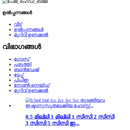
ഉൽപ്പന്നങ്ങൾ
വീട്
ഉൽപ്പന്നങ്ങൾ
മുറിവ് ഉണക്കൽ
വിഭാഗങ്ങൾ
ഗോസ്
പരുത്തി
ബാൻഡേജ്
ടേപ്പ്
പിപിഇ
നോൺ-നെയ്‌ഡ്
മുറിവ് ഉണക്കൽ
0.5 മില്ലി 1 മില്ലി 1 സിസി 2 സിസി
3 സിസി 5 സിസി ഇ...