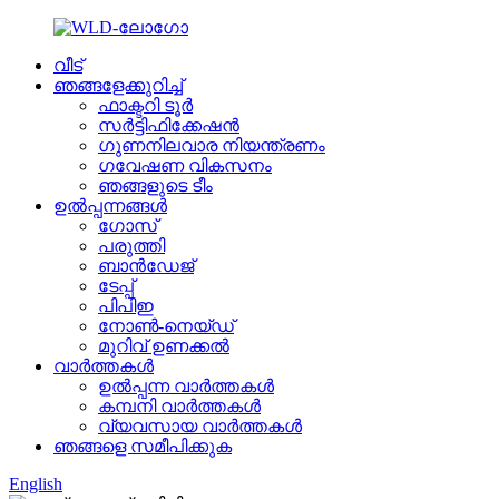
വീട്
ഞങ്ങളേക്കുറിച്ച്
ഫാക്ടറി ടൂർ
സർട്ടിഫിക്കേഷൻ
ഗുണനിലവാര നിയന്ത്രണം
ഗവേഷണ വികസനം
ഞങ്ങളുടെ ടീം
ഉൽപ്പന്നങ്ങൾ
ഗോസ്
പരുത്തി
ബാൻഡേജ്
ടേപ്പ്
പിപിഇ
നോൺ-നെയ്‌ഡ്
മുറിവ് ഉണക്കൽ
വാർത്തകൾ
ഉൽപ്പന്ന വാർത്തകൾ
കമ്പനി വാർത്തകൾ
വ്യവസായ വാർത്തകൾ
ഞങ്ങളെ സമീപിക്കുക
English