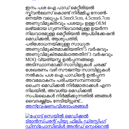
ഇനം പശ ഐ പാഡ് മെറ്റീരിയൽ
സ്ക്വൻലേസ് കൊണ്ട് നിർമ്മിച്ച നോൺ-
നെയ്ത വലുപ്പം 6.5mx9.5cm, 4.5cmx6.7cm
അണുവിമുക്തവും പശയും ഉള്ള OEM
ലഭ്യമായ ഗുണനിലവാരമുള്ള ഉയർന്ന
നിലവാരമുള്ള മെറ്റീരിയൽ ആപ്ലിക്കേഷൻ
മെഡിക്കൽ, ആശുപത്രി,
പരിശോധനയ്ക്കുള്ള സാധുത
അണുവിമുക്തമാക്കിയതിന് 5 വർഷവും
അണുവിമുക്തമല്ലാത്തതിന് 3 വർഷവും
MOQ വ്യത്യസ്ത ഉൽപ്പന്നങ്ങളെ
അടിസ്ഥാനമാക്കി സാമ്പിളുകൾ ചരക്ക്
ശേഖരണം വഴി സൗജന്യ സാമ്പിളുകൾ
നൽകാം പശ ഐ പാഡിന്റെ ഉൽപ്പന്ന
അവലോകനം പരിചയസമ്പന്നരായ
ചൈന മെഡിക്കൽ നിർമ്മാതാക്കൾ എന്ന
നിലയിൽ, അവശ്യ മെഡിക്കൽ
സപ്ലൈകൾ നിർമ്മിക്കുന്നതിൽ ഞങ്ങൾ
വൈദഗ്ദ്ധ്യം നേടിയിട്ടുണ്ട്...
അന്വേഷണം
വിശദാംശങ്ങൾ