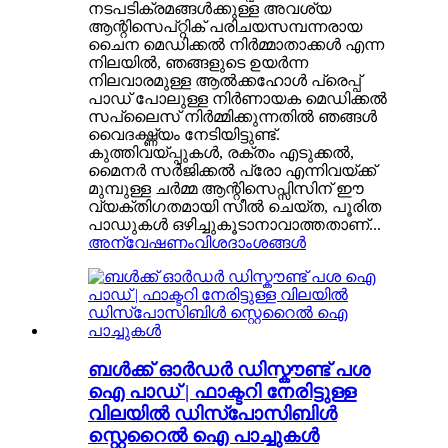
നടപടിക്രമങ്ങൾക്കുള്ള അവശ്യ
ആന്റിസെപ്റ്റിക് പരിചയസമ്പന്നരായ
ചൈന മെഡിക്കൽ നിർമ്മാതാക്കൾ എന്ന
നിലയിൽ, ഞങ്ങളുടെ ഉയർന്ന
നിലവാരമുള്ള ആൽക്കഹോൾ പ്രെപ്പ്
പാഡ് പോലുള്ള നിർണായക മെഡിക്കൽ
സപ്ലൈസ് നിർമ്മിക്കുന്നതിൽ ഞങ്ങൾ
വൈദഗ്ദ്ധ്യം നേടിയിട്ടുണ്ട്.
കുത്തിവയ്പ്പുകൾ, രക്തം എടുക്കൽ,
മൈനർ സർജിക്കൽ പ്രോ എന്നിവയ്ക്ക്
മുമ്പുള്ള ചർമ്മ ആന്റിസെപ്സിസിന് ഈ
വ്യക്തിഗതമായി സീൽ ചെയ്ത, പൂരിത
പാഡുകൾ ഒഴിച്ചുകൂടാനാവാത്തതാണ്...
അന്വേഷണം
വിശദാംശങ്ങൾ
ബൾക്ക് ഓർഡർ ഡിസ്കൗണ്ട് പശ
ഐ പാഡ് | ഫാക്ടറി നേരിട്ടുള്ള
വിലയിൽ ഡിസ്പോസിബിൾ
സ്റ്റെറൈൽ ഐ പാച്ചുകൾ