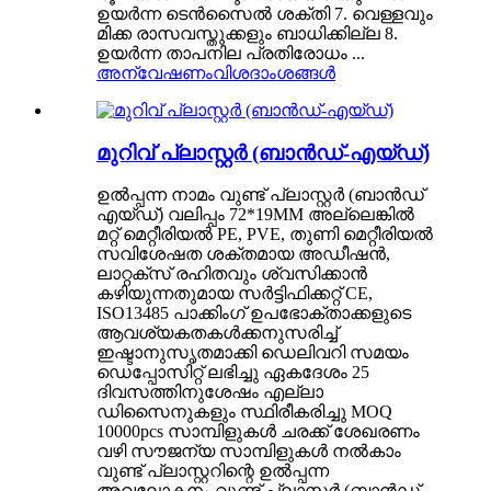
ഉയർന്ന ടെൻസൈൽ ശക്തി 7. വെള്ളവും
മിക്ക രാസവസ്തുക്കളും ബാധിക്കില്ല 8.
ഉയർന്ന താപനില പ്രതിരോധം ...
അന്വേഷണം
വിശദാംശങ്ങൾ
മുറിവ് പ്ലാസ്റ്റർ (ബാൻഡ്-എയ്ഡ്)
ഉൽപ്പന്ന നാമം വുണ്ട് പ്ലാസ്റ്റർ (ബാൻഡ്
എയ്ഡ്) വലിപ്പം 72*19MM അല്ലെങ്കിൽ
മറ്റ് മെറ്റീരിയൽ PE, PVE, തുണി മെറ്റീരിയൽ
സവിശേഷത ശക്തമായ അഡീഷൻ,
ലാറ്റക്സ് രഹിതവും ശ്വസിക്കാൻ
കഴിയുന്നതുമായ സർട്ടിഫിക്കറ്റ് CE,
ISO13485 പാക്കിംഗ് ഉപഭോക്താക്കളുടെ
ആവശ്യകതകൾക്കനുസരിച്ച്
ഇഷ്ടാനുസൃതമാക്കി ഡെലിവറി സമയം
ഡെപ്പോസിറ്റ് ലഭിച്ചു ഏകദേശം 25
ദിവസത്തിനുശേഷം എല്ലാ
ഡിസൈനുകളും സ്ഥിരീകരിച്ചു MOQ
10000pcs സാമ്പിളുകൾ ചരക്ക് ശേഖരണം
വഴി സൗജന്യ സാമ്പിളുകൾ നൽകാം
വുണ്ട് പ്ലാസ്റ്ററിന്റെ ഉൽപ്പന്ന
അവലോകനം വുണ്ട് പ്ലാസ്റ്റർ (ബാൻഡ്-