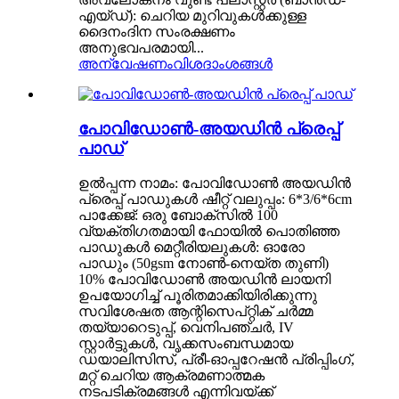
എയ്ഡ്): ചെറിയ മുറിവുകൾക്കുള്ള
ദൈനംദിന സംരക്ഷണം
അനുഭവപരമായി...
അന്വേഷണം
വിശദാംശങ്ങൾ
പോവിഡോൺ-അയഡിൻ പ്രെപ്പ്
പാഡ്
ഉൽപ്പന്ന നാമം: പോവിഡോൺ അയഡിൻ
പ്രെപ്പ് പാഡുകൾ ഷീറ്റ് വലുപ്പം: 6*3/6*6cm
പാക്കേജ്: ഒരു ബോക്സിൽ 100
വ്യക്തിഗതമായി ഫോയിൽ പൊതിഞ്ഞ
പാഡുകൾ മെറ്റീരിയലുകൾ: ഓരോ
പാഡും (50gsm നോൺ-നെയ്ത തുണി)
10% പോവിഡോൺ അയഡിൻ ലായനി
ഉപയോഗിച്ച് പൂരിതമാക്കിയിരിക്കുന്നു
സവിശേഷത ആന്റിസെപ്റ്റിക് ചർമ്മ
തയ്യാറെടുപ്പ്, വെനിപഞ്ചർ, IV
സ്റ്റാർട്ടുകൾ, വൃക്കസംബന്ധമായ
ഡയാലിസിസ്, പ്രീ-ഓപ്പറേഷൻ പ്രിപ്പിംഗ്,
മറ്റ് ചെറിയ ആക്രമണാത്മക
നടപടിക്രമങ്ങൾ എന്നിവയ്ക്ക്