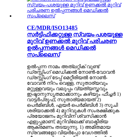
CE/MDR/ISO13485
സർട്ടിഫിക്കറ്റുള്ള സ്വയം-പശയുള്ള
മുറിവ് ഉണക്കൽ മുറിവ് പരിചരണ
ഉൽപ്പന്നങ്ങൾ മെഡിക്കൽ
സപ്ലൈസ്
ഉൽപ്പന്ന നാമം അത്‌ലറ്റിക് വുണ്ട്
ഡ്രസ്സിംഗ് മെഡിക്കൽ നോൺ-വോവൻ
ഡ്രസ്സിംഗ് ടേപ്പ് മെറ്റീരിയൽ നോൺ-
വോവൻ നിറം വെള്ള, സുതാര്യവും
മറ്റുള്ളവയും വലുപ്പം വ്യത്യസ്തവും
ഇഷ്ടാനുസൃതമാക്കാനും കഴിയും ഫീച്ചർ 1)
വാട്ടർപ്രൂഫ്, സുതാര്യമായത് 2)
പെർമിബിൾ, എയർ പെർമിബിൾ 3) സൂചി
ശരിയാക്കൽ 4) മുറിവുകൾ സംരക്ഷിക്കുക
പ്രയോജനം മുറിവിന് ശ്വസിക്കാൻ
എളുപ്പമാണ്, മുറിവിലേക്ക് ബാക്ടീരിയ
ആക്രമണം തടയുന്നു. 1) അമിതമായ
സ്രവങ്ങളോ വിയർപ്പോ വേഗത്തിൽ