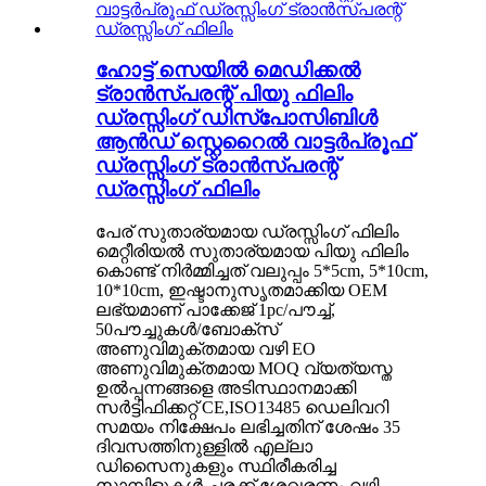
ഹോട്ട് സെയിൽ മെഡിക്കൽ
ട്രാൻസ്പരന്റ് പിയു ഫിലിം
ഡ്രസ്സിംഗ് ഡിസ്പോസിബിൾ
ആൻഡ് സ്റ്റെറൈൽ വാട്ടർപ്രൂഫ്
ഡ്രസ്സിംഗ് ട്രാൻസ്പരന്റ്
ഡ്രസ്സിംഗ് ഫിലിം
പേര് സുതാര്യമായ ഡ്രസ്സിംഗ് ഫിലിം
മെറ്റീരിയൽ സുതാര്യമായ പിയു ഫിലിം
കൊണ്ട് നിർമ്മിച്ചത് വലുപ്പം 5*5cm, 5*10cm,
10*10cm, ഇഷ്ടാനുസൃതമാക്കിയ OEM
ലഭ്യമാണ് പാക്കേജ് 1pc/പൗച്ച്,
50പൗച്ചുകൾ/ബോക്സ്
അണുവിമുക്തമായ വഴി EO
അണുവിമുക്തമായ MOQ വ്യത്യസ്ത
ഉൽപ്പന്നങ്ങളെ അടിസ്ഥാനമാക്കി
സർട്ടിഫിക്കറ്റ് CE,ISO13485 ഡെലിവറി
സമയം നിക്ഷേപം ലഭിച്ചതിന് ശേഷം 35
ദിവസത്തിനുള്ളിൽ എല്ലാ
ഡിസൈനുകളും സ്ഥിരീകരിച്ച
സാമ്പിളുകൾ ചരക്ക് ശേഖരണം വഴി