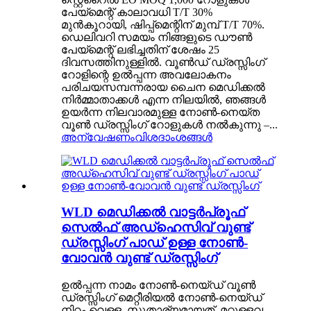
പേയ്‌മെന്റ് കാലാവധി T/T 30%
മുൻകൂറായി, ഷിപ്പ്‌മെന്റിന് മുമ്പ് T/T 70%.
ഡെലിവറി സമയം നിങ്ങളുടെ ഡൗൺ
പേയ്‌മെന്റ് ലഭിച്ചതിന് ശേഷം 25
ദിവസത്തിനുള്ളിൽ. വൂൺഡ് ഡ്രസ്സിംഗ്
റോളിന്റെ ഉൽപ്പന്ന അവലോകനം
പരിചയസമ്പന്നരായ ചൈന മെഡിക്കൽ
നിർമ്മാതാക്കൾ എന്ന നിലയിൽ, ഞങ്ങൾ
ഉയർന്ന നിലവാരമുള്ള നോൺ-നെയ്ത
വൂൺ ഡ്രസ്സിംഗ് റോളുകൾ നൽകുന്നു –...
അന്വേഷണം
വിശദാംശങ്ങൾ
WLD മെഡിക്കൽ വാട്ടർപ്രൂഫ്
സെൽഫ് അഡ്ഹെസിവ് വുണ്ട്
ഡ്രസ്സിംഗ് പാഡ് ഉള്ള നോൺ-
വോവൻ വുണ്ട് ഡ്രസ്സിംഗ്
ഉൽപ്പന്ന നാമം നോൺ-നെയ്‌ഡ് വൂൺ
ഡ്രസ്സിംഗ് മെറ്റീരിയൽ നോൺ-നെയ്‌ഡ്
നിറം വെള്ള, സുതാര്യമായത്, മറ്റുള്ളവ