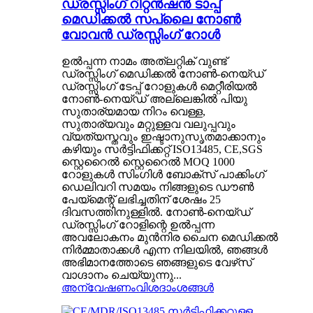
ഡ്രസ്സിംഗ് റിറ്റൻഷൻ ടാപ്പ്
മെഡിക്കൽ സപ്ലൈ നോൺ
വോവൻ ഡ്രസ്സിംഗ് റോൾ
ഉൽപ്പന്ന നാമം അത്‌ലറ്റിക് വുണ്ട്
ഡ്രസ്സിംഗ് മെഡിക്കൽ നോൺ-നെയ്‌ഡ്
ഡ്രസ്സിംഗ് ടേപ്പ് റോളുകൾ മെറ്റീരിയൽ
നോൺ-നെയ്‌ഡ് അല്ലെങ്കിൽ പിയു
സുതാര്യമായ നിറം വെള്ള,
സുതാര്യവും മറ്റുള്ളവ വലുപ്പവും
വ്യത്യസ്തവും ഇഷ്ടാനുസൃതമാക്കാനും
കഴിയും സർട്ടിഫിക്കറ്റ് ISO13485, CE,SGS
സ്റ്റെറൈൽ സ്റ്റെറൈൽ MOQ 1000
റോളുകൾ സിംഗിൾ ബോക്സ് പാക്കിംഗ്
ഡെലിവറി സമയം നിങ്ങളുടെ ഡൗൺ
പേയ്‌മെന്റ് ലഭിച്ചതിന് ശേഷം 25
ദിവസത്തിനുള്ളിൽ. നോൺ-നെയ്‌ഡ്
ഡ്രസ്സിംഗ് റോളിന്റെ ഉൽപ്പന്ന
അവലോകനം മുൻനിര ചൈന മെഡിക്കൽ
നിർമ്മാതാക്കൾ എന്ന നിലയിൽ, ഞങ്ങൾ
അഭിമാനത്തോടെ ഞങ്ങളുടെ വേഴ്‌സ്
വാഗ്ദാനം ചെയ്യുന്നു...
അന്വേഷണം
വിശദാംശങ്ങൾ