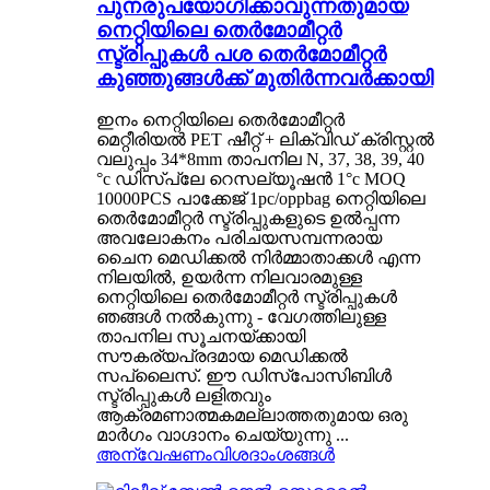
പുനരുപയോഗിക്കാവുന്നതുമായ
നെറ്റിയിലെ തെർമോമീറ്റർ
സ്ട്രിപ്പുകൾ പശ തെർമോമീറ്റർ
കുഞ്ഞുങ്ങൾക്ക് മുതിർന്നവർക്കായി
ഇനം നെറ്റിയിലെ തെർമോമീറ്റർ
മെറ്റീരിയൽ PET ഷീറ്റ് + ലിക്വിഡ് ക്രിസ്റ്റൽ
വലുപ്പം 34*8mm താപനില N, 37, 38, 39, 40
°c ഡിസ്പ്ലേ റെസല്യൂഷൻ 1°c MOQ
10000PCS പാക്കേജ് 1pc/oppbag നെറ്റിയിലെ
തെർമോമീറ്റർ സ്ട്രിപ്പുകളുടെ ഉൽപ്പന്ന
അവലോകനം പരിചയസമ്പന്നരായ
ചൈന മെഡിക്കൽ നിർമ്മാതാക്കൾ എന്ന
നിലയിൽ, ഉയർന്ന നിലവാരമുള്ള
നെറ്റിയിലെ തെർമോമീറ്റർ സ്ട്രിപ്പുകൾ
ഞങ്ങൾ നൽകുന്നു - വേഗത്തിലുള്ള
താപനില സൂചനയ്ക്കായി
സൗകര്യപ്രദമായ മെഡിക്കൽ
സപ്ലൈസ്. ഈ ഡിസ്പോസിബിൾ
സ്ട്രിപ്പുകൾ ലളിതവും
ആക്രമണാത്മകമല്ലാത്തതുമായ ഒരു
മാർഗം വാഗ്ദാനം ചെയ്യുന്നു ...
അന്വേഷണം
വിശദാംശങ്ങൾ