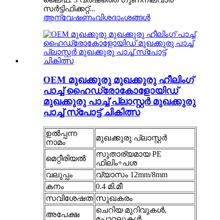
സർട്ടിഫിക്കറ്റ്...
അന്വേഷണം
വിശദാംശങ്ങൾ
OEM മുഖക്കുരു മുഖക്കുരു ഹീലിംഗ്
പാച്ച് ഹൈഡ്രോകോളോയിഡ്
മുഖക്കുരു പാച്ച് പ്ലാസ്റ്റർ മുഖക്കുരു
പാച്ച് സ്പോട്ട് ചികിത്സ
ഉൽപ്പന്ന
മുഖക്കുരു പ്ലാസ്റ്റർ
നാമം
സുതാര്യമായ PE
മെറ്റീരിയൽ
ഫിലിം+പശ
വലുപ്പം
വ്യാസം 12mm/8mm
കനം
0.4 മി.മീ
സവിശേഷത
സുഖകരം
ചെറിയ മുറിവുകൾ,
അപേക്ഷ
പോറലുകൾ