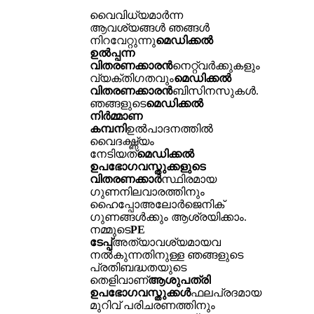
വൈവിധ്യമാർന്ന
ആവശ്യങ്ങൾ ഞങ്ങൾ
നിറവേറ്റുന്നു
മെഡിക്കൽ
ഉൽപ്പന്ന
വിതരണക്കാരൻ
നെറ്റ്‌വർക്കുകളും
വ്യക്തിഗതവും
മെഡിക്കൽ
വിതരണക്കാരൻ
ബിസിനസുകൾ.
ഞങ്ങളുടെ
മെഡിക്കൽ
നിർമ്മാണ
കമ്പനി
ഉൽ‌പാദനത്തിൽ
വൈദഗ്ദ്ധ്യം
നേടിയത്
മെഡിക്കൽ
ഉപഭോഗവസ്തുക്കളുടെ
വിതരണക്കാർ
സ്ഥിരമായ
ഗുണനിലവാരത്തിനും
ഹൈപ്പോഅലോർജെനിക്
ഗുണങ്ങൾക്കും ആശ്രയിക്കാം.
നമ്മുടെ
PE
ടേപ്പ്
അത്യാവശ്യമായവ
നൽകുന്നതിനുള്ള ഞങ്ങളുടെ
പ്രതിബദ്ധതയുടെ
തെളിവാണ്
ആശുപത്രി
ഉപഭോഗവസ്തുക്കൾ
ഫലപ്രദമായ
മുറിവ് പരിചരണത്തിനും