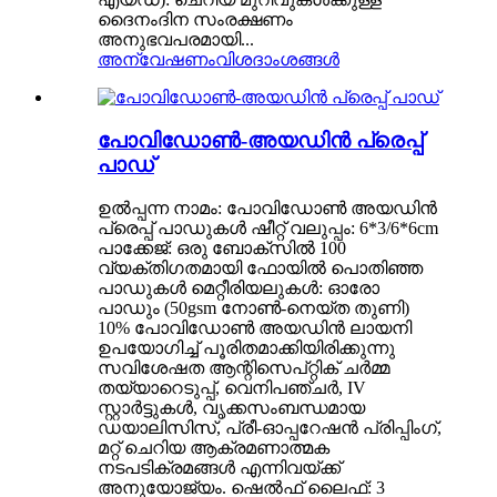
ദൈനംദിന സംരക്ഷണം
അനുഭവപരമായി...
അന്വേഷണം
വിശദാംശങ്ങൾ
പോവിഡോൺ-അയഡിൻ പ്രെപ്പ്
പാഡ്
ഉൽപ്പന്ന നാമം: പോവിഡോൺ അയഡിൻ
പ്രെപ്പ് പാഡുകൾ ഷീറ്റ് വലുപ്പം: 6*3/6*6cm
പാക്കേജ്: ഒരു ബോക്സിൽ 100
വ്യക്തിഗതമായി ഫോയിൽ പൊതിഞ്ഞ
പാഡുകൾ മെറ്റീരിയലുകൾ: ഓരോ
പാഡും (50gsm നോൺ-നെയ്ത തുണി)
10% പോവിഡോൺ അയഡിൻ ലായനി
ഉപയോഗിച്ച് പൂരിതമാക്കിയിരിക്കുന്നു
സവിശേഷത ആന്റിസെപ്റ്റിക് ചർമ്മ
തയ്യാറെടുപ്പ്, വെനിപഞ്ചർ, IV
സ്റ്റാർട്ടുകൾ, വൃക്കസംബന്ധമായ
ഡയാലിസിസ്, പ്രീ-ഓപ്പറേഷൻ പ്രിപ്പിംഗ്,
മറ്റ് ചെറിയ ആക്രമണാത്മക
നടപടിക്രമങ്ങൾ എന്നിവയ്ക്ക്
അനുയോജ്യം. ഷെൽഫ് ലൈഫ്: 3