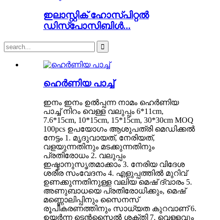
ഇലാസ്റ്റിക് ഹോസ്പിറ്റൽ
ഡിസ്പോസിബിൾ...
ഹെർണിയ പാച്ച്
ഇനം ഇനം ഉൽപ്പന്ന നാമം ഹെർണിയ
പാച്ച് നിറം വെള്ള വലുപ്പം 6*11cm,
7.6*15cm, 10*15cm, 15*15cm, 30*30cm MOQ
100pcs ഉപയോഗം ആശുപത്രി മെഡിക്കൽ
നേട്ടം 1. മൃദുവായത്, നേരിയത്,
വളയുന്നതിനും മടക്കുന്നതിനും
പ്രതിരോധം 2. വലുപ്പം
ഇഷ്ടാനുസൃതമാക്കാം 3. നേരിയ വിദേശ
ശരീര സംവേദനം 4. എളുപ്പത്തിൽ മുറിവ്
ഉണക്കുന്നതിനുള്ള വലിയ മെഷ് ദ്വാരം 5.
അണുബാധയെ പ്രതിരോധിക്കും, മെഷ്
മണ്ണൊലിപ്പിനും സൈനസ്
രൂപീകരണത്തിനും സാധ്യത കുറവാണ് 6.
ഉയർന്ന ടെൻസൈൽ ശക്തി 7. വെള്ളവും