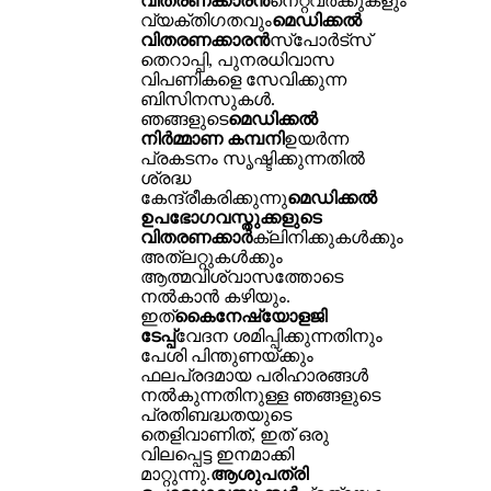
വിതരണക്കാരൻ
നെറ്റ്‌വർക്കുകളും
വ്യക്തിഗതവും
മെഡിക്കൽ
വിതരണക്കാരൻ
സ്പോർട്സ്
തെറാപ്പി, പുനരധിവാസ
വിപണികളെ സേവിക്കുന്ന
ബിസിനസുകൾ.
ഞങ്ങളുടെ
മെഡിക്കൽ
നിർമ്മാണ കമ്പനി
ഉയർന്ന
പ്രകടനം സൃഷ്ടിക്കുന്നതിൽ
ശ്രദ്ധ
കേന്ദ്രീകരിക്കുന്നു
മെഡിക്കൽ
ഉപഭോഗവസ്തുക്കളുടെ
വിതരണക്കാർ
ക്ലിനിക്കുകൾക്കും
അത്‌ലറ്റുകൾക്കും
ആത്മവിശ്വാസത്തോടെ
നൽകാൻ കഴിയും.
ഇത്
കൈനേഷ്യോളജി
ടേപ്പ്
വേദന ശമിപ്പിക്കുന്നതിനും
പേശി പിന്തുണയ്ക്കും
ഫലപ്രദമായ പരിഹാരങ്ങൾ
നൽകുന്നതിനുള്ള ഞങ്ങളുടെ
പ്രതിബദ്ധതയുടെ
തെളിവാണിത്, ഇത് ഒരു
വിലപ്പെട്ട ഇനമാക്കി
മാറ്റുന്നു.
ആശുപത്രി