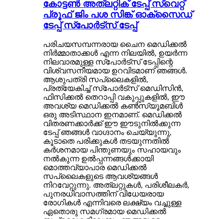
കോട്ടൺ അത്‌ലറ്റിക് ടേപ്പ് സ്വെറ്റ്
പ്രൂഫ് ജിം പശ സിങ്ക് ഓക്സൈഡ്
ടേപ്പ് സ്പോർട്സ് ടേപ്പ്
പരിചയസമ്പന്നരായ ചൈന മെഡിക്കൽ
നിർമ്മാതാക്കൾ എന്ന നിലയിൽ, ഉയർന്ന
നിലവാരമുള്ള സ്‌പോർട്‌സ് ടേപ്പിന്റെ
വിശ്വസനീയമായ ഉറവിടമാണ് ഞങ്ങൾ.
ആശുപത്രി സപ്ലൈകളിൽ,
പ്രത്യേകിച്ച് സ്‌പോർട്‌സ് മെഡിസിൻ,
ഫിസിക്കൽ തെറാപ്പി വകുപ്പുകളിൽ, ഈ
അവശ്യ മെഡിക്കൽ കൺസ്യൂമബിൾ
ഒരു അടിസ്ഥാന ഇനമാണ്. മെഡിക്കൽ
വിതരണക്കാർക്ക് ഈ ഈടുനിൽക്കുന്ന
ടേപ്പ് ഞങ്ങൾ വാഗ്ദാനം ചെയ്യുന്നു,
കൂടാതെ പരിക്കുകൾ തടയുന്നതിൽ
കർശനമായ പിന്തുണയും സഹായവും
നൽകുന്ന ഉൽപ്പന്നങ്ങൾക്കായി
മൊത്തവ്യാപാര മെഡിക്കൽ
സപ്ലൈകളുടെ ആവശ്യങ്ങൾ
നിറവേറ്റുന്നു. അത്‌ലറ്റുകൾ, പരിശീലകർ,
പുനരധിവാസത്തിന് വിധേയരായ
രോഗികൾ എന്നിവരെ ലക്ഷ്യം വച്ചുള്ള
ഏതൊരു സമഗ്രമായ മെഡിക്കൽ