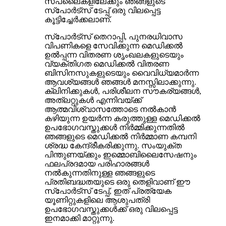
സപ്ലൈകളിലേക്കും ഞങ്ങളുടെ
സ്‌പോർട്‌സ് ടേപ്പ് ഒരു വിലപ്പെട്ട
കൂട്ടിച്ചേർക്കലാണ്.
സ്പോർട്സ് തെറാപ്പി, പുനരധിവാസ
വിപണികളെ സേവിക്കുന്ന മെഡിക്കൽ
ഉൽപ്പന്ന വിതരണ ശൃംഖലകളുടെയും
വ്യക്തിഗത മെഡിക്കൽ വിതരണ
ബിസിനസുകളുടെയും വൈവിധ്യമാർന്ന
ആവശ്യങ്ങൾ ഞങ്ങൾ മനസ്സിലാക്കുന്നു.
ക്ലിനിക്കുകൾ, പരിശീലന സൗകര്യങ്ങൾ,
അത്ലറ്റുകൾ എന്നിവയ്ക്ക്
ആത്മവിശ്വാസത്തോടെ നൽകാൻ
കഴിയുന്ന ഉയർന്ന കരുത്തുള്ള മെഡിക്കൽ
ഉപഭോഗവസ്തുക്കൾ നിർമ്മിക്കുന്നതിൽ
ഞങ്ങളുടെ മെഡിക്കൽ നിർമ്മാണ കമ്പനി
ശ്രദ്ധ കേന്ദ്രീകരിക്കുന്നു. സംയുക്ത
പിന്തുണയ്ക്കും ഇമ്മൊബിലൈസേഷനും
ഫലപ്രദമായ പരിഹാരങ്ങൾ
നൽകുന്നതിനുള്ള ഞങ്ങളുടെ
പ്രതിബദ്ധതയുടെ ഒരു തെളിവാണ് ഈ
സ്പോർട്സ് ടേപ്പ്, ഇത് പ്രത്യേക
യൂണിറ്റുകളിലെ ആശുപത്രി
ഉപഭോഗവസ്തുക്കൾക്ക് ഒരു വിലപ്പെട്ട
ഇനമാക്കി മാറ്റുന്നു.