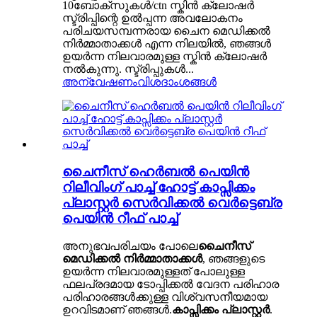
10ബോക്സുകൾ/ctn സ്കിൻ ക്ലോഷർ
സ്ട്രിപ്പിന്റെ ഉൽപ്പന്ന അവലോകനം
പരിചയസമ്പന്നരായ ചൈന മെഡിക്കൽ
നിർമ്മാതാക്കൾ എന്ന നിലയിൽ, ഞങ്ങൾ
ഉയർന്ന നിലവാരമുള്ള സ്കിൻ ക്ലോഷർ
നൽകുന്നു. സ്ട്രിപ്പുകൾ...
അന്വേഷണം
വിശദാംശങ്ങൾ
ചൈനീസ് ഹെർബൽ പെയിൻ
റിലീവിംഗ് പാച്ച് ഹോട്ട് കാപ്സിക്കം
പ്ലാസ്റ്റർ സെർവിക്കൽ വെർട്ടെബ്ര
പെയിൻ റീഫ് പാച്ച്
അനുഭവപരിചയം പോലെ
ചൈനീസ്
മെഡിക്കൽ നിർമ്മാതാക്കൾ
, ഞങ്ങളുടെ
ഉയർന്ന നിലവാരമുള്ളത് പോലുള്ള
ഫലപ്രദമായ ടോപ്പിക്കൽ വേദന പരിഹാര
പരിഹാരങ്ങൾക്കുള്ള വിശ്വസനീയമായ
ഉറവിടമാണ് ഞങ്ങൾ.
കാപ്സിക്കം പ്ലാസ്റ്റർ
.