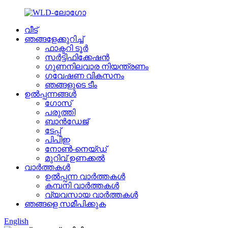
വീട്
ഞങ്ങളേക്കുറിച്ച്
ഫാക്ടറി ടൂർ
സർട്ടിഫിക്കേഷൻ
ഗുണനിലവാര നിയന്ത്രണം
ഗവേഷണ വികസനം
ഞങ്ങളുടെ ടീം
ഉൽപ്പന്നങ്ങൾ
ഗോസ്
പരുത്തി
ബാൻഡേജ്
ടേപ്പ്
പിപിഇ
നോൺ-നെയ്‌ഡ്
മുറിവ് ഉണക്കൽ
വാർത്തകൾ
ഉൽപ്പന്ന വാർത്തകൾ
കമ്പനി വാർത്തകൾ
വ്യവസായ വാർത്തകൾ
ഞങ്ങളെ സമീപിക്കുക
English