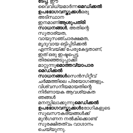
ടേപ്പ്
. ഈ
വൈവിധ്യമാർന്ന
മെഡിക്കൽ
ഉപഭോഗവസ്തുക്കൾ
ഒരു
അടിസ്ഥാന
ഇനമാണ്
ആശുപത്രി
സാധനങ്ങൾ
, അതിന്റെ
സുതാര്യത,
വായുസഞ്ചാരക്ഷമത,
മൃദുവായ ഒട്ടിപ്പിടിക്കൽ
എന്നിവയ്ക്ക് പേരുകേട്ടതാണ്,
ഇത് ഒരു ഇഷ്ടപ്പെട്ട
തിരഞ്ഞെടുപ്പാക്കി
മാറ്റുന്നു
മൊത്തവ്യാപാര
മെഡിക്കൽ
സാധനങ്ങൾ
സെൻസിറ്റീവ്
ചർമ്മത്തിലെ പ്രയോഗങ്ങളും.
വിശ്വസനീയമായതിന്റെ
നിർണായക ആവശ്യകത
ഞങ്ങൾ
മനസ്സിലാക്കുന്നു
മെഡിക്കൽ
ഉപഭോഗവസ്തുക്കൾ
രോഗികളുടെ
സുഖസൗകര്യങ്ങൾക്ക്
മുൻഗണന നൽകിക്കൊണ്ട്
സുരക്ഷിതത്വം വാഗ്ദാനം
ചെയ്യുന്നു.