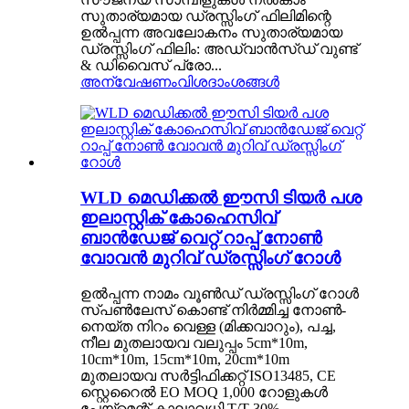
സുതാര്യമായ ഡ്രസ്സിംഗ് ഫിലിമിന്റെ
ഉൽപ്പന്ന അവലോകനം സുതാര്യമായ
ഡ്രസ്സിംഗ് ഫിലിം: അഡ്വാൻസ്ഡ് വുണ്ട്
& ഡിവൈസ് പ്രോ...
അന്വേഷണം
വിശദാംശങ്ങൾ
WLD മെഡിക്കൽ ഈസി ടിയർ പശ
ഇലാസ്റ്റിക് കോഹെസിവ്
ബാൻഡേജ് വെറ്റ് റാപ്പ് നോൺ
വോവൻ മുറിവ് ഡ്രസ്സിംഗ് റോൾ
ഉൽപ്പന്ന നാമം വൂൺഡ് ഡ്രസ്സിംഗ് റോൾ
സ്പൺലേസ് കൊണ്ട് നിർമ്മിച്ച നോൺ-
നെയ്ത നിറം വെള്ള (മിക്കവാറും), പച്ച,
നീല മുതലായവ വലുപ്പം 5cm*10m,
10cm*10m, 15cm*10m, 20cm*10m
മുതലായവ സർട്ടിഫിക്കറ്റ് ISO13485, CE
സ്റ്റെറൈൽ EO MOQ 1,000 റോളുകൾ
പേയ്‌മെന്റ് കാലാവധി T/T 30%