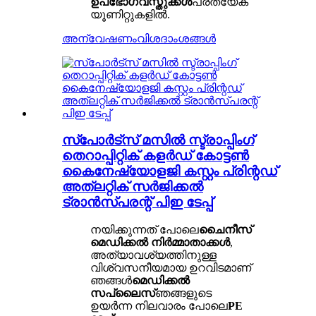
ഉപഭോഗവസ്തുക്കൾ
പ്രത്യേക
യൂണിറ്റുകളിൽ.
അന്വേഷണം
വിശദാംശങ്ങൾ
സ്പോർട്സ് മസിൽ സ്ട്രാപ്പിംഗ്
തെറാപ്പിറ്റിക് കളർഡ് കോട്ടൺ
കൈനേഷ്യോളജി കസ്റ്റം പ്രിന്റഡ്
അത്‌ലറ്റിക് സർജിക്കൽ
ട്രാൻസ്പരന്റ് പിഇ ടേപ്പ്
നയിക്കുന്നത് പോലെ
ചൈനീസ്
മെഡിക്കൽ നിർമ്മാതാക്കൾ
,
അത്യാവശ്യത്തിനുള്ള
വിശ്വസനീയമായ ഉറവിടമാണ്
ഞങ്ങൾ
മെഡിക്കൽ
സപ്ലൈസ്
ഞങ്ങളുടെ
ഉയർന്ന നിലവാരം പോലെ
PE