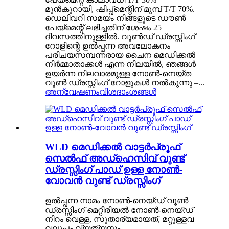
മുൻകൂറായി, ഷിപ്പ്‌മെന്റിന് മുമ്പ് T/T 70%.
ഡെലിവറി സമയം നിങ്ങളുടെ ഡൗൺ
പേയ്‌മെന്റ് ലഭിച്ചതിന് ശേഷം 25
ദിവസത്തിനുള്ളിൽ. വൂൺഡ് ഡ്രസ്സിംഗ്
റോളിന്റെ ഉൽപ്പന്ന അവലോകനം
പരിചയസമ്പന്നരായ ചൈന മെഡിക്കൽ
നിർമ്മാതാക്കൾ എന്ന നിലയിൽ, ഞങ്ങൾ
ഉയർന്ന നിലവാരമുള്ള നോൺ-നെയ്ത
വൂൺ ഡ്രസ്സിംഗ് റോളുകൾ നൽകുന്നു –...
അന്വേഷണം
വിശദാംശങ്ങൾ
WLD മെഡിക്കൽ വാട്ടർപ്രൂഫ്
സെൽഫ് അഡ്ഹെസിവ് വുണ്ട്
ഡ്രസ്സിംഗ് പാഡ് ഉള്ള നോൺ-
വോവൻ വുണ്ട് ഡ്രസ്സിംഗ്
ഉൽപ്പന്ന നാമം നോൺ-നെയ്‌ഡ് വൂൺ
ഡ്രസ്സിംഗ് മെറ്റീരിയൽ നോൺ-നെയ്‌ഡ്
നിറം വെള്ള, സുതാര്യമായത്, മറ്റുള്ളവ
വലുപ്പം വ്യത്യസ്തം,