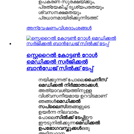
ഉപകരണ സുരക്ഷയ്ക്കും,
പ്രത്യേകിച്ച് ദൃശ്യപരതയും
ശ്വസനക്ഷമതയും
പ്രധാനമായിരിക്കുന്നിടത്ത്.
അന്വേഷണം
വിശദാംശങ്ങൾ
സ്റ്റെറൈൽ കോട്ടൺ റോൾ
മെഡിക്കൽ സർജിക്കൽ
ബാൻഡേജ് സിൽക്ക് ടേപ്പ്
നയിക്കുന്നത് പോലെ
ചൈനീസ്
മെഡിക്കൽ നിർമ്മാതാക്കൾ
,
അത്യാവശ്യത്തിനുള്ള
വിശ്വസനീയമായ ഉറവിടമാണ്
ഞങ്ങൾ
മെഡിക്കൽ
സപ്ലൈസ്
ഞങ്ങളുടെ
ഉയർന്ന നിലവാരം
പോലെ
സിൽക്ക് ടേപ്പ്
ഈ
ഈടുനിൽക്കുന്ന
മെഡിക്കൽ
ഉപഭോഗവസ്തുക്കൾ
ഒരു
അടിസ്ഥാന