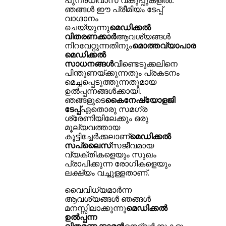
പുനരധിവാസ വകുപ്പുകളിൽ.
ഞങ്ങൾ ഈ പ്രീമിയം ടേപ്പ്
വാഗ്ദാനം
ചെയ്യുന്നു
മെഡിക്കൽ
വിതരണക്കാർ
ആവശ്യങ്ങൾ
നിറവേറ്റുന്നതിനും
മൊത്തവ്യാപാര
മെഡിക്കൽ
സാധനങ്ങൾ
വീണ്ടെടുക്കലിനെ
പിന്തുണയ്ക്കുന്നതും പ്രകടനം
മെച്ചപ്പെടുത്തുന്നതുമായ
ഉൽപ്പന്നങ്ങൾക്കായി.
ഞങ്ങളുടെ
കൈനേഷ്യോളജി
ടേപ്പ്
ഏതൊരു സമഗ്ര
ശ്രേണിയിലേക്കും ഒരു
മൂല്യവത്തായ
കൂട്ടിച്ചേർക്കലാണ്
മെഡിക്കൽ
സപ്ലൈസ്
സജീവമായ
വ്യക്തികളെയും സുഖം
പ്രാപിക്കുന്ന രോഗികളെയും
ലക്ഷ്യം വച്ചുള്ളതാണ്.
വൈവിധ്യമാർന്ന
ആവശ്യങ്ങൾ ഞങ്ങൾ
മനസ്സിലാക്കുന്നു
മെഡിക്കൽ
ഉൽപ്പന്ന