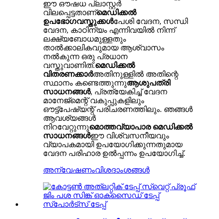
ഈ ഔഷധ പ്ലാസ്റ്റർ
വിലപ്പെട്ടതാണ്
മെഡിക്കൽ
ഉപഭോഗവസ്തുക്കൾ
പേശി വേദന, സന്ധി
വേദന, കാഠിന്യം എന്നിവയിൽ നിന്ന്
ലക്ഷ്യബോധമുള്ളതും
താൽക്കാലികവുമായ ആശ്വാസം
നൽകുന്ന ഒരു പ്രധാന
വസ്തുവാണിത്.
മെഡിക്കൽ
വിതരണക്കാർ
അതിനുള്ളിൽ അതിന്റെ
സ്ഥാനം കണ്ടെത്തുന്നു
ആശുപത്രി
സാധനങ്ങൾ
, പ്രത്യേകിച്ച് വേദന
മാനേജ്മെന്റ് വകുപ്പുകളിലും
ഔട്ട്പേഷ്യന്റ് പരിചരണത്തിലും. ഞങ്ങൾ
ആവശ്യങ്ങൾ
നിറവേറ്റുന്നു
മൊത്തവ്യാപാര മെഡിക്കൽ
സാധനങ്ങൾ
ഈ വിശ്വസനീയവും
വ്യാപകമായി ഉപയോഗിക്കുന്നതുമായ
വേദന പരിഹാര ഉൽപ്പന്നം ഉപയോഗിച്ച്.
അന്വേഷണം
വിശദാംശങ്ങൾ