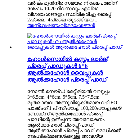
വർഷം മുൻനിര സമയം: നിക്ഷേപത്തിന്
ശേഷം 10-20 ദിവസവും എല്ലാ
വിശദാംശങ്ങളും സ്ഥിരീകരിച്ചു ടൈപ്പ്
2പ്ലൈ, 4പ്ലൈ തുടങ്ങിയവ...
അന്വേഷണം
വിശദാംശങ്ങൾ
ഹോൾസെയിൽ കസ്റ്റം ലാർജ്
പ്രെപ്പ് പാഡുകൾ 6*6
ആൽക്കഹോൾ വൈപ്പുകൾ
ആൽക്കഹോൾ പ്രെപ്പ് പാഡ്
നോൺ-നെയ്‌ഡ് മെറ്റീരിയൽ വലുപ്പം
3*6.5cm, 4*6cm, 5*5cm, 7.5*7.5cm
മുതലായവ അണുവിമുക്തമായ വഴി EO
പാക്കിംഗ് 1 പീസ്/പൗച്ച്, 100,200പൗച്ചുകൾ/
ബോക്സ് ആൽക്കഹോൾ പ്രെപ്പ്
പാഡിന്റെ ഉൽപ്പന്ന അവലോകനം
ആൽക്കഹോൾ പ്രെപ്പ് പാഡ്
ആൽക്കഹോൾ പ്രെപ്പ് പാഡ്: മെഡിക്കൽ
നടപടിക്രമങ്ങൾക്കുള്ള അവശ്യ