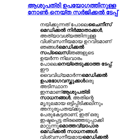
ആശുപത്രി ഉപയോഗത്തിനുള്ള
നോൺ-നെയ്ത സർജിക്കൽ ടേപ്പ്
നയിക്കുന്നത് പോലെ
ചൈനീസ്
മെഡിക്കൽ നിർമ്മാതാക്കൾ
,
അത്യാവശ്യത്തിനുള്ള
വിശ്വസനീയമായ ഉറവിടമാണ്
ഞങ്ങൾ
മെഡിക്കൽ
സപ്ലൈസ്
ഞങ്ങളുടെ
ഉയർന്ന നിലവാരം
പോലെ
നെയ്തെടുക്കാത്ത ടേപ്പ്
.
ഈ
വൈവിധ്യമാർന്ന
മെഡിക്കൽ
ഉപഭോഗവസ്തുക്കൾ
ഒരു
അടിസ്ഥാന
ഇനമാണ്
ആശുപത്രി
സാധനങ്ങൾ
, അതിന്റെ
മൃദുലമായ ഒട്ടിപ്പിടിക്കലിനും
അനുരൂപതയ്ക്കും
പേരുകേട്ടതാണ്, ഇത് ഒരു
ഇഷ്ടപ്പെട്ട തിരഞ്ഞെടുപ്പാക്കി
മാറ്റുന്നു
മൊത്തവ്യാപാര
മെഡിക്കൽ സാധനങ്ങൾ
.
വിശ്വസനീയമായ
മെഡിക്കൽ