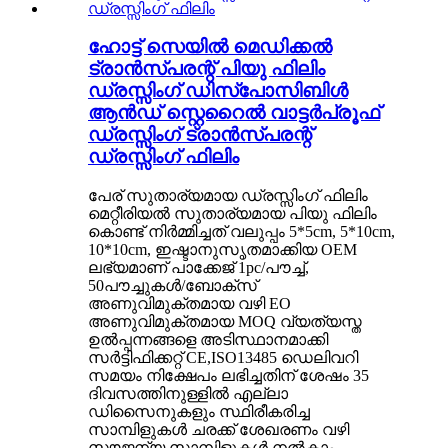
ഹോട്ട് സെയിൽ മെഡിക്കൽ
ട്രാൻസ്പരന്റ് പിയു ഫിലിം
ഡ്രസ്സിംഗ് ഡിസ്പോസിബിൾ
ആൻഡ് സ്റ്റെറൈൽ വാട്ടർപ്രൂഫ്
ഡ്രസ്സിംഗ് ട്രാൻസ്പരന്റ്
ഡ്രസ്സിംഗ് ഫിലിം
പേര് സുതാര്യമായ ഡ്രസ്സിംഗ് ഫിലിം
മെറ്റീരിയൽ സുതാര്യമായ പിയു ഫിലിം
കൊണ്ട് നിർമ്മിച്ചത് വലുപ്പം 5*5cm, 5*10cm,
10*10cm, ഇഷ്ടാനുസൃതമാക്കിയ OEM
ലഭ്യമാണ് പാക്കേജ് 1pc/പൗച്ച്,
50പൗച്ചുകൾ/ബോക്സ്
അണുവിമുക്തമായ വഴി EO
അണുവിമുക്തമായ MOQ വ്യത്യസ്ത
ഉൽപ്പന്നങ്ങളെ അടിസ്ഥാനമാക്കി
സർട്ടിഫിക്കറ്റ് CE,ISO13485 ഡെലിവറി
സമയം നിക്ഷേപം ലഭിച്ചതിന് ശേഷം 35
ദിവസത്തിനുള്ളിൽ എല്ലാ
ഡിസൈനുകളും സ്ഥിരീകരിച്ച
സാമ്പിളുകൾ ചരക്ക് ശേഖരണം വഴി
സൗജന്യ സാമ്പിളുകൾ നൽകാം