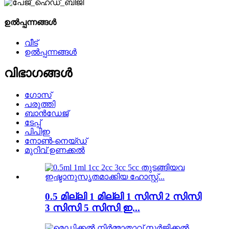
ഉൽപ്പന്നങ്ങൾ
വീട്
ഉൽപ്പന്നങ്ങൾ
വിഭാഗങ്ങൾ
ഗോസ്
പരുത്തി
ബാൻഡേജ്
ടേപ്പ്
പിപിഇ
നോൺ-നെയ്‌ഡ്
മുറിവ് ഉണക്കൽ
0.5 മില്ലി 1 മില്ലി 1 സിസി 2 സിസി
3 സിസി 5 സിസി ഇ...