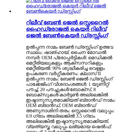
റിലീവ് ബേൺ ജെൽ സ്റ്റെറൈൽ
ഹൈഡ്രോജൽ കെയർ റിലീവ്
ജെൽ ബേൺകെയർ ഡ്രസ്സിംഗ്
ഉൽപ്പന്ന നാമം ബേൺ ഡ്രസ്സിംഗ് ഉത്ഭവ
സ്ഥലം: ഷാങ്ഹായ്, ചൈന മോഡൽ
നമ്പർ: OEM പ്രോപ്പർട്ടികൾ: മെഡിക്കൽ
മെറ്റീരിയലുകളും ആക്‌സസറികളും
മെറ്റീരിയൽ: 90% ശുദ്ധീകരിച്ച വെള്ളം
ഉപകരണ വർഗ്ഗീകരണം: ക്ലാസ് II
ഉൽപ്പന്ന നാമം: ബേൺ ജെൽ ഡ്രസ്സിംഗ്
പാക്കേജിംഗ് വിശദാംശങ്ങൾ: 1 യൂണിറ്റ്/
പൗച്ച്, 20 പൗച്ചുകൾ/ബോക്സ്, 8
ബോക്സുകൾ/കാർട്ടൺ അല്ലെങ്കിൽ
ഇഷ്ടാനുസൃതമാക്കിയത് ബ്രാൻഡ് നാമം:
OEM ബ്രാൻഡ്, OEM ബ്രാൻഡ്
അണുനാശിനി തരം: സ്റ്റെറൈൽ വലുപ്പം:
0.9 ഗ്രാം അല്ലെങ്കിൽ 3.5 ഗ്രാം
അല്ലെങ്കിൽ ഇഷ്ടാനുസൃതമാക്കിയത്,
വ്യത്യസ്ത വലുപ്പം ലഭ്യമായ ഷെൽഫ്
ലൈഫ്: 3 വർഷത്തെ ഗുണനിലവാര