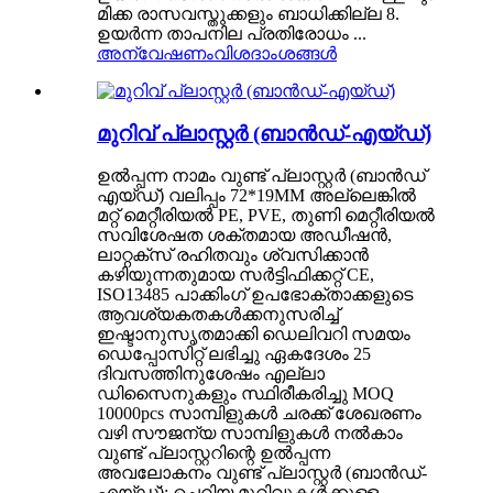
മിക്ക രാസവസ്തുക്കളും ബാധിക്കില്ല 8.
ഉയർന്ന താപനില പ്രതിരോധം ...
അന്വേഷണം
വിശദാംശങ്ങൾ
മുറിവ് പ്ലാസ്റ്റർ (ബാൻഡ്-എയ്ഡ്)
ഉൽപ്പന്ന നാമം വുണ്ട് പ്ലാസ്റ്റർ (ബാൻഡ്
എയ്ഡ്) വലിപ്പം 72*19MM അല്ലെങ്കിൽ
മറ്റ് മെറ്റീരിയൽ PE, PVE, തുണി മെറ്റീരിയൽ
സവിശേഷത ശക്തമായ അഡീഷൻ,
ലാറ്റക്സ് രഹിതവും ശ്വസിക്കാൻ
കഴിയുന്നതുമായ സർട്ടിഫിക്കറ്റ് CE,
ISO13485 പാക്കിംഗ് ഉപഭോക്താക്കളുടെ
ആവശ്യകതകൾക്കനുസരിച്ച്
ഇഷ്ടാനുസൃതമാക്കി ഡെലിവറി സമയം
ഡെപ്പോസിറ്റ് ലഭിച്ചു ഏകദേശം 25
ദിവസത്തിനുശേഷം എല്ലാ
ഡിസൈനുകളും സ്ഥിരീകരിച്ചു MOQ
10000pcs സാമ്പിളുകൾ ചരക്ക് ശേഖരണം
വഴി സൗജന്യ സാമ്പിളുകൾ നൽകാം
വുണ്ട് പ്ലാസ്റ്ററിന്റെ ഉൽപ്പന്ന
അവലോകനം വുണ്ട് പ്ലാസ്റ്റർ (ബാൻഡ്-
എയ്ഡ്): ചെറിയ മുറിവുകൾക്കുള്ള