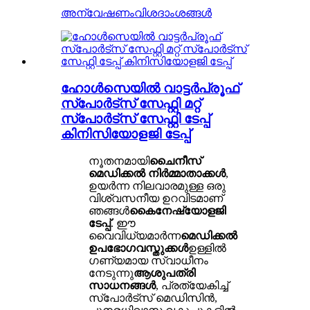
അന്വേഷണം
വിശദാംശങ്ങൾ
ഹോൾസെയിൽ വാട്ടർപ്രൂഫ്
സ്പോർട്സ് സേഫ്റ്റി മറ്റ്
സ്പോർട്സ് സേഫ്റ്റി ടേപ്പ്
കിനിസിയോളജി ടേപ്പ്
നൂതനമായി
ചൈനീസ്
മെഡിക്കൽ നിർമ്മാതാക്കൾ
,
ഉയർന്ന നിലവാരമുള്ള ഒരു
വിശ്വസനീയ ഉറവിടമാണ്
ഞങ്ങൾ
കൈനേഷ്യോളജി
ടേപ്പ്
. ഈ
വൈവിധ്യമാർന്ന
മെഡിക്കൽ
ഉപഭോഗവസ്തുക്കൾ
ഉള്ളിൽ
ഗണ്യമായ സ്വാധീനം
നേടുന്നു
ആശുപത്രി
സാധനങ്ങൾ
, പ്രത്യേകിച്ച്
സ്പോർട്സ് മെഡിസിൻ,