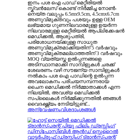
ഇനം പശ ഐ പാഡ് മെറ്റീരിയൽ
സ്ക്വൻലേസ് കൊണ്ട് നിർമ്മിച്ച നോൺ-
നെയ്ത വലുപ്പം 6.5mx9.5cm, 4.5cmx6.7cm
അണുവിമുക്തവും പശയും ഉള്ള OEM
ലഭ്യമായ ഗുണനിലവാരമുള്ള ഉയർന്ന
നിലവാരമുള്ള മെറ്റീരിയൽ ആപ്ലിക്കേഷൻ
മെഡിക്കൽ, ആശുപത്രി,
പരിശോധനയ്ക്കുള്ള സാധുത
അണുവിമുക്തമാക്കിയതിന് 5 വർഷവും
അണുവിമുക്തമല്ലാത്തതിന് 3 വർഷവും
MOQ വ്യത്യസ്ത ഉൽപ്പന്നങ്ങളെ
അടിസ്ഥാനമാക്കി സാമ്പിളുകൾ ചരക്ക്
ശേഖരണം വഴി സൗജന്യ സാമ്പിളുകൾ
നൽകാം പശ ഐ പാഡിന്റെ ഉൽപ്പന്ന
അവലോകനം പരിചയസമ്പന്നരായ
ചൈന മെഡിക്കൽ നിർമ്മാതാക്കൾ എന്ന
നിലയിൽ, അവശ്യ മെഡിക്കൽ
സപ്ലൈകൾ നിർമ്മിക്കുന്നതിൽ ഞങ്ങൾ
വൈദഗ്ദ്ധ്യം നേടിയിട്ടുണ്ട്...
അന്വേഷണം
വിശദാംശങ്ങൾ