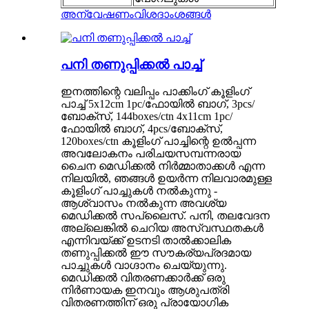
അന്വേഷണം
വിശദാംശങ്ങൾ
പനി തണുപ്പിക്കൽ പാച്ച്
ഇനത്തിന്റെ വലിപ്പം പാക്കിംഗ് കൂളിംഗ്
പാച്ച് 5x12cm 1pc/ഫോയിൽ ബാഗ്, 3pcs/
ബോക്സ്, 144boxes/ctn 4x11cm 1pc/
ഫോയിൽ ബാഗ്, 4pcs/ബോക്സ്,
120boxes/ctn കൂളിംഗ് പാച്ചിന്റെ ഉൽപ്പന്ന
അവലോകനം പരിചയസമ്പന്നരായ
ചൈന മെഡിക്കൽ നിർമ്മാതാക്കൾ എന്ന
നിലയിൽ, ഞങ്ങൾ ഉയർന്ന നിലവാരമുള്ള
കൂളിംഗ് പാച്ചുകൾ നൽകുന്നു -
ആശ്വാസം നൽകുന്ന അവശ്യ
മെഡിക്കൽ സപ്ലൈസ്. പനി, തലവേദന
അല്ലെങ്കിൽ ചെറിയ അസ്വസ്ഥതകൾ
എന്നിവയ്ക്ക് ഉടനടി താൽക്കാലിക
തണുപ്പിക്കൽ ഈ സൗകര്യപ്രദമായ
പാച്ചുകൾ വാഗ്ദാനം ചെയ്യുന്നു.
മെഡിക്കൽ വിതരണക്കാർക്ക് ഒരു
നിർണായക ഇനവും ആശുപത്രി
വിതരണത്തിന് ഒരു പ്രായോഗിക