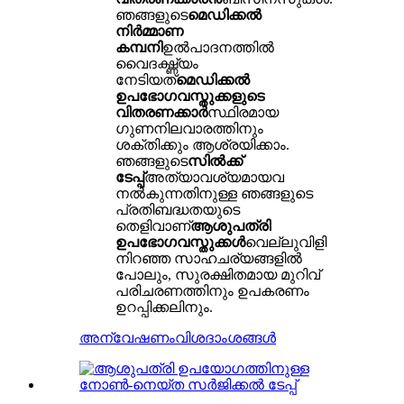
ഞങ്ങളുടെ
മെഡിക്കൽ
നിർമ്മാണ
കമ്പനി
ഉൽ‌പാദനത്തിൽ
വൈദഗ്ദ്ധ്യം
നേടിയത്
മെഡിക്കൽ
ഉപഭോഗവസ്തുക്കളുടെ
വിതരണക്കാർ
സ്ഥിരമായ
ഗുണനിലവാരത്തിനും
ശക്തിക്കും ആശ്രയിക്കാം.
ഞങ്ങളുടെ
സിൽക്ക്
ടേപ്പ്
അത്യാവശ്യമായവ
നൽകുന്നതിനുള്ള ഞങ്ങളുടെ
പ്രതിബദ്ധതയുടെ
തെളിവാണ്
ആശുപത്രി
ഉപഭോഗവസ്തുക്കൾ
വെല്ലുവിളി
നിറഞ്ഞ സാഹചര്യങ്ങളിൽ
പോലും, സുരക്ഷിതമായ മുറിവ്
പരിചരണത്തിനും ഉപകരണം
ഉറപ്പിക്കലിനും.
അന്വേഷണം
വിശദാംശങ്ങൾ