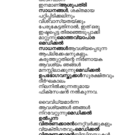
ഇനമാണ്
ആശുപത്രി
സാധനങ്ങൾ
, ശക്തമായ
പറ്റിപ്പിടിക്കലിനും
വിശ്വാസ്യതയ്ക്കും
പേരുകേട്ടതിനാൽ, ഇത് ഒരു
ഇഷ്ടപ്പെട്ട തിരഞ്ഞെടുപ്പാക്കി
മാറ്റുന്നു
മൊത്തവ്യാപാര
മെഡിക്കൽ
സാധനങ്ങൾ
ആവശ്യപ്പെടുന്ന
ആപ്ലിക്കേഷനുകളും.
കരുത്തുറ്റതിന്റെ നിർണായക
ആവശ്യം ഞങ്ങൾ
മനസ്സിലാക്കുന്നു
മെഡിക്കൽ
ഉപഭോഗവസ്തുക്കൾ
സുരക്ഷിതവും
ദീർഘകാലം
നിലനിൽക്കുന്നതുമായ
ഫിക്സേഷൻ നൽകുന്നവ.
വൈവിധ്യമാർന്ന
ആവശ്യങ്ങൾ ഞങ്ങൾ
നിറവേറ്റുന്നു
മെഡിക്കൽ
ഉൽപ്പന്ന
വിതരണക്കാരൻ
നെറ്റ്‌വർക്കുകളും
വ്യക്തിഗതവും
മെഡിക്കൽ
വിതരണക്കാരൻ
ബിസിനസുകൾ.