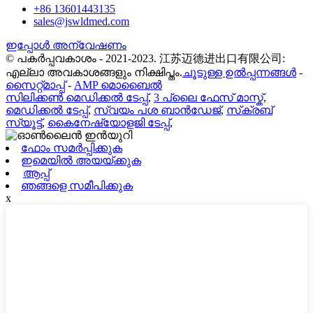
+86 13601443135
sales@jswldmed.com
ഇപ്പോൾ അന്വേഷണം
© പകർപ്പവകാശം - 2021-2023. 江苏迈德进出口有限公司:
എല്ലാ അവകാശങ്ങളും നിക്ഷിപ്തം.
ചൂടുള്ള ഉൽപ്പന്നങ്ങൾ
-
സൈറ്റ്മാപ്പ്
-
AMP മൊബൈൽ
സിലിക്കൺ മെഡിക്കൽ ടേപ്പ്
,
3 പ്ലൈ ഫേസ് മാസ്ക്
,
മെഡിക്കൽ ടേപ്പ്
,
സ്വയം പശ ബാൻഡേജ്
,
സ്‌ക്രബ്
സ്യൂട്ട്
,
കൈനേഷ്യോളജി ടേപ്പ്
,
ഫോം സമർപ്പിക്കുക
ഇമെയിൽ അയയ്ക്കുക
ആപ്പ്
ഞങ്ങളെ സമീപിക്കുക
x