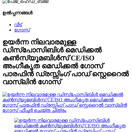
ഉൽപ്പന്നങ്ങൾ
വീട്
ഗോസ്
ഉയർന്ന നിലവാരമുള്ള
ഡിസ്പോസിബിൾ മെഡിക്കൽ
കൺസ്യൂമബിൾസ് CE/ISO
അംഗീകൃത മെഡിക്കൽ ഗോസ്
പാരഫിൻ ഡ്രസ്സിംഗ് പാഡ് സ്റ്റെറൈൽ
വാസ്ലിൻ ഗോസ്