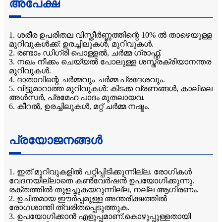
അപേക്ഷ
1. ശരീര ഉപരിതല വിസ്തീർണ്ണത്തിന്റെ 10% ൽ താഴെയുള്ള
മുറിവുകൾക്ക്: ഉരച്ചിലുകൾ, മുറിവുകൾ.
2. രണ്ടാം ഡിഗ്രി പൊള്ളൽ, ചർമ്മ ഗ്രാഫ്റ്റ്.
3. നഖം നീക്കം ചെയ്യൽ പോലുള്ള ശസ്ത്രക്രിയാനന്തര
മുറിവുകൾ.
4. ദാതാവിന്റെ ചർമ്മവും ചർമ്മ പ്രദേശവും.
5. വിട്ടുമാറാത്ത മുറിവുകൾ: കിടക്ക വ്രണങ്ങൾ, കാലിലെ
അൾസർ, പ്രമേഹ പാദം മുതലായവ.
6. കീറൽ, ഉരച്ചിലുകൾ, മറ്റ് ചർമ്മ നഷ്ടം.
പ്രയോജനങ്ങൾ
1. ഇത് മുറിവുകളിൽ പറ്റിപ്പിടിക്കുന്നില്ല. രോഗികൾ
വേദനയില്ലാതെ കൺവേർഷൻ ഉപയോഗിക്കുന്നു.
രക്തത്തിൽ തുളച്ചുകയറുന്നില്ല, നല്ല ആഗിരണം.
2. ഉചിതമായ ഈർപ്പമുള്ള അന്തരീക്ഷത്തിൽ
രോഗശാന്തി ത്വരിതപ്പെടുത്തുക.
3. ഉപയോഗിക്കാൻ എളുപ്പമാണ്.കൊഴുപ്പുള്ളതായി