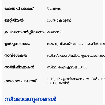
ഷെൽഫ് ലൈഫ്
3 വർഷം
മെറ്റീരിയൽ
100% കോട്ടൺ
ഉപകരണ വർഗ്ഗീകരണം
ക്ലാസ് I
ഉൽപ്പന്ന നാമം
അണുവിമുക്തമായ പാരഫിൻ ഗ
സവിശേഷത
ഡിസ്പോസിബിൾ, ഉപയോഗിക്കാൻ 
സർട്ടിഫിക്കേഷൻ
സിഇ, ഐഎസ്ഒ 13485
1, 10, 12 എന്നിങ്ങനെ പൗച്ചിൽ പായ
ഗതാഗത പാക്കേജ്
10, 12, 36/ടിൻ
സ്വഭാവഗുണങ്ങൾ