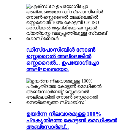
ഡിസ്പോസിബിൾ നോൺ
സ്റ്റെറൈൽ അല്ലെങ്കിൽ
സ്റ്റെറൈൽ... ഉപയോഗിച്ചോ
അല്ലാതെയോ.
ഉയർന്ന നിലവാരമുള്ള 100%
പ്രകൃതിദത്ത കോട്ടൺ മെഡിക്കൽ
അബ്സോർബ്...