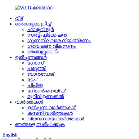
വീട്
ഞങ്ങളേക്കുറിച്ച്
ഫാക്ടറി ടൂർ
സർട്ടിഫിക്കേഷൻ
ഗുണനിലവാര നിയന്ത്രണം
ഗവേഷണ വികസനം
ഞങ്ങളുടെ ടീം
ഉൽപ്പന്നങ്ങൾ
ഗോസ്
പരുത്തി
ബാൻഡേജ്
ടേപ്പ്
പിപിഇ
നോൺ-നെയ്‌ഡ്
മുറിവ് ഉണക്കൽ
വാർത്തകൾ
ഉൽപ്പന്ന വാർത്തകൾ
കമ്പനി വാർത്തകൾ
വ്യവസായ വാർത്തകൾ
ഞങ്ങളെ സമീപിക്കുക
English