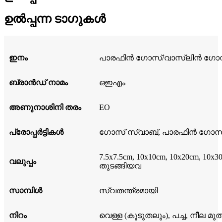
ഉൽപ്പന്ന ടാഗുകൾ
ഇനം
പാരഫിൻ ഗോസ്/വാസ്ലിൻ ഗോ
ബ്രാൻഡ് നാമം
ഒഇഎം
അണുനാശിനി തരം
EO
പ്രോപ്പർട്ടികൾ
ഗോസ് സ്വാബ്, പാരഫിൻ ഗോസ്
7.5x7.5cm, 10x10cm, 10x20cm, 10x
വലുപ്പം
തുടങ്ങിയവ
സാമ്പിൾ
സ്വതന്ത്രമായി
നിറം
വെള്ള (കൂടുതലും), പച്ച, നീല 