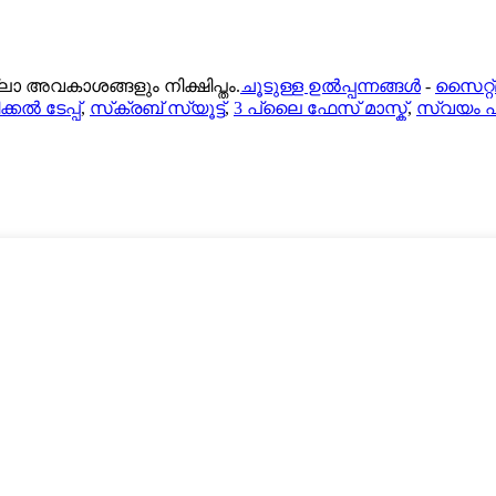
അവകാശങ്ങളും നിക്ഷിപ്തം.
ചൂടുള്ള ഉൽപ്പന്നങ്ങൾ
-
സൈറ്റ്മ
്കൽ ടേപ്പ്
,
സ്‌ക്രബ് സ്യൂട്ട്
,
3 പ്ലൈ ഫേസ് മാസ്ക്
,
സ്വയം 