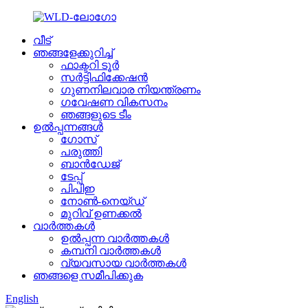
വീട്
ഞങ്ങളേക്കുറിച്ച്
ഫാക്ടറി ടൂർ
സർട്ടിഫിക്കേഷൻ
ഗുണനിലവാര നിയന്ത്രണം
ഗവേഷണ വികസനം
ഞങ്ങളുടെ ടീം
ഉൽപ്പന്നങ്ങൾ
ഗോസ്
പരുത്തി
ബാൻഡേജ്
ടേപ്പ്
പിപിഇ
നോൺ-നെയ്‌ഡ്
മുറിവ് ഉണക്കൽ
വാർത്തകൾ
ഉൽപ്പന്ന വാർത്തകൾ
കമ്പനി വാർത്തകൾ
വ്യവസായ വാർത്തകൾ
ഞങ്ങളെ സമീപിക്കുക
English