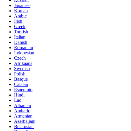
Russian
Japanese
Korean
Arabic
Irish
Greek
Turkish
Italian
Danish
Romanian
Indonesian
Czech
Afrikaans
Swedish
Polish
Basque
Catalan
Esperanto
Hindi
Lao
Albanian
Amharic
Armenian
Azerbaijani
Belarusian