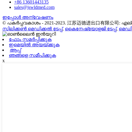
+86 13601443135
sales@jswldmed.com
ഇപ്പോൾ അന്വേഷണം
© പകർപ്പവകാശം - 2021-2023. 江苏迈德进出口有限公司: എല്ലാ 
സിലിക്കൺ മെഡിക്കൽ ടേപ്പ്
,
കൈനേഷ്യോളജി ടേപ്പ്
,
മെഡിക
ഫോം സമർപ്പിക്കുക
ഇമെയിൽ അയയ്ക്കുക
ആപ്പ്
ഞങ്ങളെ സമീപിക്കുക
x