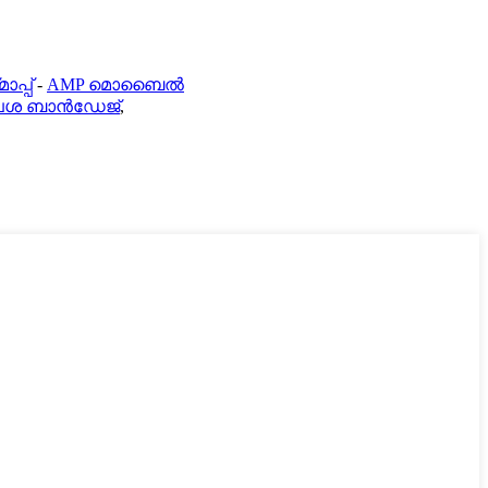
ാപ്പ്
-
AMP മൊബൈൽ
പശ ബാൻഡേജ്
,