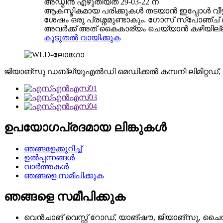
അഡ്മിൻ എഴുതിയത് 29-03-22 ന്
ആകസ്മികമായ പരിക്കുകൾ തടയാൻ ഇപ്പോൾ വീട്
ശേഷം ഒരു പ്രശ്നമുണ്ടാകും. ഗോസ് സ്പോഞ്ച് മുറ
അവർക്ക് അത് കൈകാര്യം ചെയ്യാൻ കഴിയില്ല. 
കൂടുതൽ വായിക്കുക
ജിയാങ്‌സു ഡബ്ല്യുഎൽഡി മെഡിക്കൽ കമ്പനി ലിമിറ്റഡ
ഉപയോഗപ്രദമായ ലിങ്കുകൾ
ഞങ്ങളേക്കുറിച്ച്
ഉൽപ്പന്നങ്ങൾ
വാർത്തകൾ
ഞങ്ങളെ സമീപിക്കുക
ഞങ്ങളെ സമീപിക്കുക
വെൻചാങ് വെസ്റ്റ് റോഡ്, യാങ്‌ഷൗ, ജിയാങ്‌സു, ച