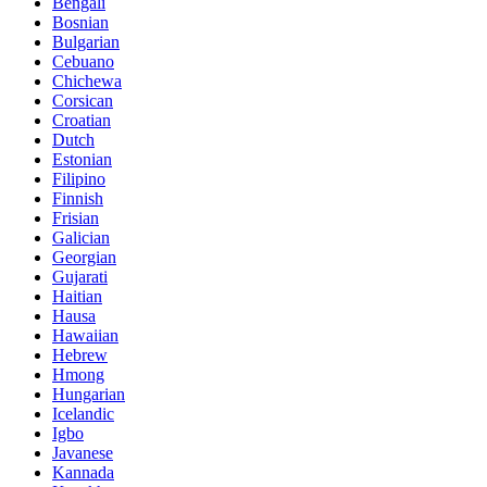
Bengali
Bosnian
Bulgarian
Cebuano
Chichewa
Corsican
Croatian
Dutch
Estonian
Filipino
Finnish
Frisian
Galician
Georgian
Gujarati
Haitian
Hausa
Hawaiian
Hebrew
Hmong
Hungarian
Icelandic
Igbo
Javanese
Kannada