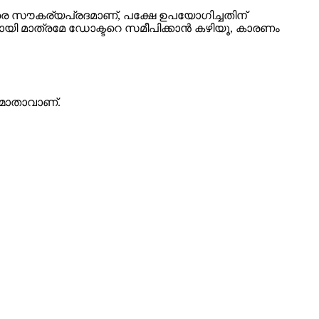
രെ സൗകര്യപ്രദമാണ്, പക്ഷേ ഉപയോഗിച്ചതിന്
യ്ക്കായി മാത്രമേ ഡോക്ടറെ സമീപിക്കാൻ കഴിയൂ, കാരണം
മാതാവാണ്.