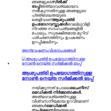
ഞങ്ങളുടെ
സിൽക്ക്
ടേപ്പ്
അത്യാവശ്യമായവ
നൽകുന്നതിനുള്ള ഞങ്ങളുടെ
പ്രതിബദ്ധതയുടെ
തെളിവാണ്
ആശുപത്രി
ഉപഭോഗവസ്തുക്കൾ
വെല്ലുവിളി
നിറഞ്ഞ സാഹചര്യങ്ങളിൽ
പോലും, സുരക്ഷിതമായ മുറിവ്
പരിചരണത്തിനും ഉപകരണം
ഉറപ്പിക്കലിനും.
അന്വേഷണം
വിശദാംശങ്ങൾ
ആശുപത്രി ഉപയോഗത്തിനുള്ള
നോൺ-നെയ്ത സർജിക്കൽ ടേപ്പ്
നയിക്കുന്നത് പോലെ
ചൈനീസ്
മെഡിക്കൽ നിർമ്മാതാക്കൾ
,
അത്യാവശ്യത്തിനുള്ള
വിശ്വസനീയമായ ഉറവിടമാണ്
ഞങ്ങൾ
മെഡിക്കൽ
സപ്ലൈസ്
ഞങ്ങളുടെ