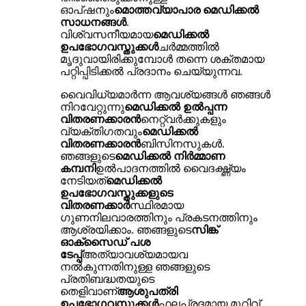
ഓപ്ഷനും
മൊത്തവ്യാപാര മെഡിക്കൽ
സാധനങ്ങൾ
.
വിശ്വസനീയമായ
മെഡിക്കൽ
ഉപഭോഗവസ്തുക്കൾ
ചർമ്മത്തിൽ
മൃദുവായിരിക്കുമ്പോൾ തന്നെ ശക്തമായ
പറ്റിപ്പിടിക്കൽ പ്രദാനം ചെയ്യുന്നവ.
വൈവിധ്യമാർന്ന ആവശ്യങ്ങൾ ഞങ്ങൾ
നിറവേറ്റുന്നു
മെഡിക്കൽ ഉൽപ്പന്ന
വിതരണക്കാരൻ
നെറ്റ്‌വർക്കുകളും
വ്യക്തിഗതവും
മെഡിക്കൽ
വിതരണക്കാരൻ
ബിസിനസുകൾ.
ഞങ്ങളുടെ
മെഡിക്കൽ നിർമ്മാണ
കമ്പനി
ഉൽ‌പാദനത്തിൽ വൈദഗ്ദ്ധ്യം
നേടിയത്
മെഡിക്കൽ
ഉപഭോഗവസ്തുക്കളുടെ
വിതരണക്കാർ
സ്ഥിരമായ
ഗുണനിലവാരത്തിനും പ്രകടനത്തിനും
ആശ്രയിക്കാം. ഞങ്ങളുടെ
സിങ്ക്
ഓക്സൈഡ് പശ
ടേപ്പ്
അത്യാവശ്യമായവ
നൽകുന്നതിനുള്ള ഞങ്ങളുടെ
പ്രതിബദ്ധതയുടെ
തെളിവാണ്
ആശുപത്രി
ഉപഭോഗവസ്തുക്കൾ
ഫലപ്രദമായ മുറിവ്