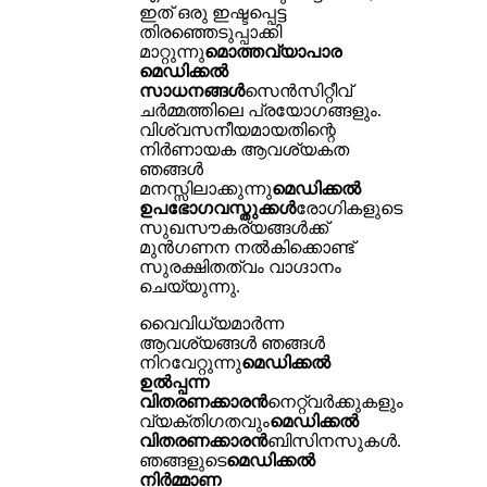
ഇത് ഒരു ഇഷ്ടപ്പെട്ട
തിരഞ്ഞെടുപ്പാക്കി
മാറ്റുന്നു
മൊത്തവ്യാപാര
മെഡിക്കൽ
സാധനങ്ങൾ
സെൻസിറ്റീവ്
ചർമ്മത്തിലെ പ്രയോഗങ്ങളും.
വിശ്വസനീയമായതിന്റെ
നിർണായക ആവശ്യകത
ഞങ്ങൾ
മനസ്സിലാക്കുന്നു
മെഡിക്കൽ
ഉപഭോഗവസ്തുക്കൾ
രോഗികളുടെ
സുഖസൗകര്യങ്ങൾക്ക്
മുൻഗണന നൽകിക്കൊണ്ട്
സുരക്ഷിതത്വം വാഗ്ദാനം
ചെയ്യുന്നു.
വൈവിധ്യമാർന്ന
ആവശ്യങ്ങൾ ഞങ്ങൾ
നിറവേറ്റുന്നു
മെഡിക്കൽ
ഉൽപ്പന്ന
വിതരണക്കാരൻ
നെറ്റ്‌വർക്കുകളും
വ്യക്തിഗതവും
മെഡിക്കൽ
വിതരണക്കാരൻ
ബിസിനസുകൾ.
ഞങ്ങളുടെ
മെഡിക്കൽ
നിർമ്മാണ