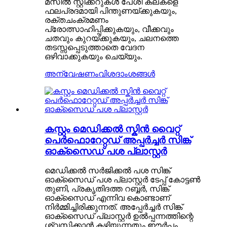
മസിൽ സ്റ്റിക്കറുകൾ പേശി കലകളെ
ഫലപ്രദമായി പിന്തുണയ്ക്കുകയും,
രക്തചംക്രമണം
പ്രോത്സാഹിപ്പിക്കുകയും, വീക്കവും
ചതവും കുറയ്ക്കുകയും, ചലനത്തെ
തടസ്സപ്പെടുത്താതെ വേദന
ഒഴിവാക്കുകയും ചെയ്യും.
അന്വേഷണം
വിശദാംശങ്ങൾ
കസ്റ്റം മെഡിക്കൽ സ്കിൻ വൈറ്റ്
പെർഫൊറേറ്റഡ് അപ്പർച്ചർ സിങ്ക്
ഓക്സൈഡ് പശ പ്ലാസ്റ്റർ
മെഡിക്കൽ സർജിക്കൽ പശ സിങ്ക്
ഓക്സൈഡ് പശ പ്ലാസ്റ്റർ ടേപ്പ് കോട്ടൺ
തുണി, പ്രകൃതിദത്ത റബ്ബർ, സിങ്ക്
ഓക്സൈഡ് എന്നിവ കൊണ്ടാണ്
നിർമ്മിച്ചിരിക്കുന്നത്. അപ്പേർച്ചർ സിങ്ക്
ഓക്സൈഡ് പ്ലാസ്റ്റർ ഉൽപ്പന്നത്തിന്റെ
ശ്വസിക്കാൻ കഴിയുന്നതും ഈർപ്പം