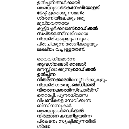
ഉൽപ്പന്നങ്ങൾക്കായി.
ഞങ്ങളുടെ
കൈനേഷ്യോളജി
ടേപ്പ്
ഏതൊരു സമഗ്ര
ശ്രേണിയിലേക്കും ഒരു
മൂല്യവത്തായ
കൂട്ടിച്ചേർക്കലാണ്
മെഡിക്കൽ
സപ്ലൈസ്
സജീവമായ
വ്യക്തികളെയും സുഖം
പ്രാപിക്കുന്ന രോഗികളെയും
ലക്ഷ്യം വച്ചുള്ളതാണ്.
വൈവിധ്യമാർന്ന
ആവശ്യങ്ങൾ ഞങ്ങൾ
മനസ്സിലാക്കുന്നു
മെഡിക്കൽ
ഉൽപ്പന്ന
വിതരണക്കാരൻ
നെറ്റ്‌വർക്കുകളും
വ്യക്തിഗതവും
മെഡിക്കൽ
വിതരണക്കാരൻ
സ്പോർട്സ്
തെറാപ്പി, പുനരധിവാസ
വിപണികളെ സേവിക്കുന്ന
ബിസിനസുകൾ.
ഞങ്ങളുടെ
മെഡിക്കൽ
നിർമ്മാണ കമ്പനി
ഉയർന്ന
പ്രകടനം സൃഷ്ടിക്കുന്നതിൽ
ശ്രദ്ധ