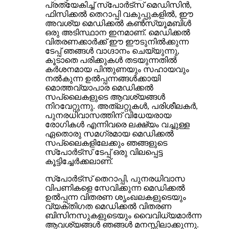
പ്രത്യേകിച്ച് സ്‌പോർട്‌സ് മെഡിസിൻ,
ഫിസിക്കൽ തെറാപ്പി വകുപ്പുകളിൽ, ഈ
അവശ്യ മെഡിക്കൽ കൺസ്യൂമബിൾ
ഒരു അടിസ്ഥാന ഇനമാണ്. മെഡിക്കൽ
വിതരണക്കാർക്ക് ഈ ഈടുനിൽക്കുന്ന
ടേപ്പ് ഞങ്ങൾ വാഗ്ദാനം ചെയ്യുന്നു,
കൂടാതെ പരിക്കുകൾ തടയുന്നതിൽ
കർശനമായ പിന്തുണയും സഹായവും
നൽകുന്ന ഉൽപ്പന്നങ്ങൾക്കായി
മൊത്തവ്യാപാര മെഡിക്കൽ
സപ്ലൈകളുടെ ആവശ്യങ്ങൾ
നിറവേറ്റുന്നു. അത്‌ലറ്റുകൾ, പരിശീലകർ,
പുനരധിവാസത്തിന് വിധേയരായ
രോഗികൾ എന്നിവരെ ലക്ഷ്യം വച്ചുള്ള
ഏതൊരു സമഗ്രമായ മെഡിക്കൽ
സപ്ലൈകളിലേക്കും ഞങ്ങളുടെ
സ്‌പോർട്‌സ് ടേപ്പ് ഒരു വിലപ്പെട്ട
കൂട്ടിച്ചേർക്കലാണ്.
സ്പോർട്സ് തെറാപ്പി, പുനരധിവാസ
വിപണികളെ സേവിക്കുന്ന മെഡിക്കൽ
ഉൽപ്പന്ന വിതരണ ശൃംഖലകളുടെയും
വ്യക്തിഗത മെഡിക്കൽ വിതരണ
ബിസിനസുകളുടെയും വൈവിധ്യമാർന്ന
ആവശ്യങ്ങൾ ഞങ്ങൾ മനസ്സിലാക്കുന്നു.