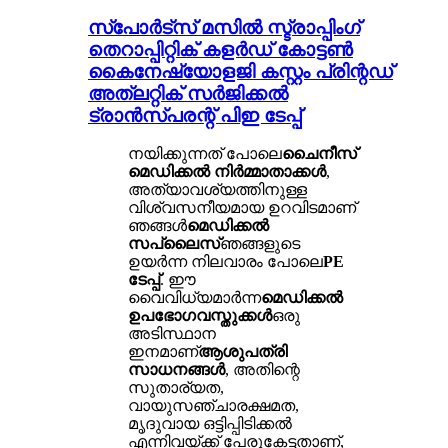
സ്പോർട്സ് മസിൽ സ്ട്രാപ്പിംഗ്
തെറാപ്പിറ്റിക് കളർഡ് കോട്ടൺ
കൈനേഷ്യോളജി കസ്റ്റം പ്രിന്റഡ്
അത്‌ലറ്റിക് സർജിക്കൽ
ട്രാൻസ്പരന്റ് പിഇ ടേപ്പ്
നയിക്കുന്നത് പോലെ
ചൈനീസ്
മെഡിക്കൽ നിർമ്മാതാക്കൾ
,
അത്യാവശ്യത്തിനുള്ള
വിശ്വസനീയമായ ഉറവിടമാണ്
ഞങ്ങൾ
മെഡിക്കൽ
സപ്ലൈസ്
ഞങ്ങളുടെ
ഉയർന്ന നിലവാരം പോലെ
PE
ടേപ്പ്
. ഈ
വൈവിധ്യമാർന്ന
മെഡിക്കൽ
ഉപഭോഗവസ്തുക്കൾ
ഒരു
അടിസ്ഥാന
ഇനമാണ്
ആശുപത്രി
സാധനങ്ങൾ
, അതിന്റെ
സുതാര്യത,
വായുസഞ്ചാരക്ഷമത,
മൃദുവായ ഒട്ടിപ്പിടിക്കൽ
എന്നിവയ്ക്ക് പേരുകേട്ടതാണ്,