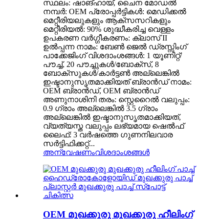
സ്ഥലം: ഷാങ്ഹായ്, ചൈന മോഡൽ
നമ്പർ: OEM പ്രോപ്പർട്ടികൾ: മെഡിക്കൽ
മെറ്റീരിയലുകളും ആക്‌സസറികളും
മെറ്റീരിയൽ: 90% ശുദ്ധീകരിച്ച വെള്ളം
ഉപകരണ വർഗ്ഗീകരണം: ക്ലാസ് II
ഉൽപ്പന്ന നാമം: ബേൺ ജെൽ ഡ്രസ്സിംഗ്
പാക്കേജിംഗ് വിശദാംശങ്ങൾ: 1 യൂണിറ്റ്/
പൗച്ച്, 20 പൗച്ചുകൾ/ബോക്സ്, 8
ബോക്സുകൾ/കാർട്ടൺ അല്ലെങ്കിൽ
ഇഷ്ടാനുസൃതമാക്കിയത് ബ്രാൻഡ് നാമം:
OEM ബ്രാൻഡ്, OEM ബ്രാൻഡ്
അണുനാശിനി തരം: സ്റ്റെറൈൽ വലുപ്പം:
0.9 ഗ്രാം അല്ലെങ്കിൽ 3.5 ഗ്രാം
അല്ലെങ്കിൽ ഇഷ്ടാനുസൃതമാക്കിയത്,
വ്യത്യസ്ത വലുപ്പം ലഭ്യമായ ഷെൽഫ്
ലൈഫ്: 3 വർഷത്തെ ഗുണനിലവാര
സർട്ടിഫിക്കറ്റ്...
അന്വേഷണം
വിശദാംശങ്ങൾ
OEM മുഖക്കുരു മുഖക്കുരു ഹീലിംഗ്