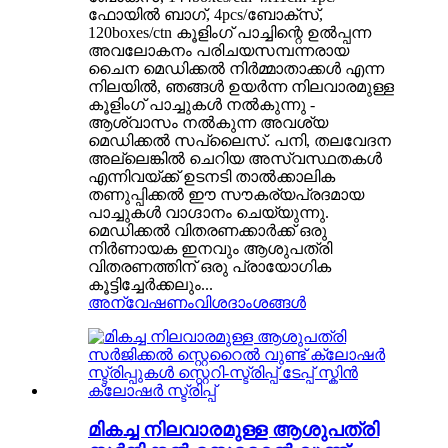
ഫോയിൽ ബാഗ്, 4pcs/ബോക്സ്,
120boxes/ctn കൂളിംഗ് പാച്ചിന്റെ ഉൽപ്പന്ന
അവലോകനം പരിചയസമ്പന്നരായ
ചൈന മെഡിക്കൽ നിർമ്മാതാക്കൾ എന്ന
നിലയിൽ, ഞങ്ങൾ ഉയർന്ന നിലവാരമുള്ള
കൂളിംഗ് പാച്ചുകൾ നൽകുന്നു -
ആശ്വാസം നൽകുന്ന അവശ്യ
മെഡിക്കൽ സപ്ലൈസ്. പനി, തലവേദന
അല്ലെങ്കിൽ ചെറിയ അസ്വസ്ഥതകൾ
എന്നിവയ്ക്ക് ഉടനടി താൽക്കാലിക
തണുപ്പിക്കൽ ഈ സൗകര്യപ്രദമായ
പാച്ചുകൾ വാഗ്ദാനം ചെയ്യുന്നു.
മെഡിക്കൽ വിതരണക്കാർക്ക് ഒരു
നിർണായക ഇനവും ആശുപത്രി
വിതരണത്തിന് ഒരു പ്രായോഗിക
കൂട്ടിച്ചേർക്കലും...
അന്വേഷണം
വിശദാംശങ്ങൾ
മികച്ച നിലവാരമുള്ള ആശുപത്രി