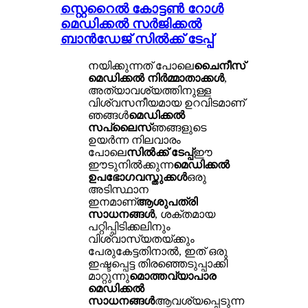
സ്റ്റെറൈൽ കോട്ടൺ റോൾ
മെഡിക്കൽ സർജിക്കൽ
ബാൻഡേജ് സിൽക്ക് ടേപ്പ്
നയിക്കുന്നത് പോലെ
ചൈനീസ്
മെഡിക്കൽ നിർമ്മാതാക്കൾ
,
അത്യാവശ്യത്തിനുള്ള
വിശ്വസനീയമായ ഉറവിടമാണ്
ഞങ്ങൾ
മെഡിക്കൽ
സപ്ലൈസ്
ഞങ്ങളുടെ
ഉയർന്ന നിലവാരം
പോലെ
സിൽക്ക് ടേപ്പ്
ഈ
ഈടുനിൽക്കുന്ന
മെഡിക്കൽ
ഉപഭോഗവസ്തുക്കൾ
ഒരു
അടിസ്ഥാന
ഇനമാണ്
ആശുപത്രി
സാധനങ്ങൾ
, ശക്തമായ
പറ്റിപ്പിടിക്കലിനും
വിശ്വാസ്യതയ്ക്കും
പേരുകേട്ടതിനാൽ, ഇത് ഒരു
ഇഷ്ടപ്പെട്ട തിരഞ്ഞെടുപ്പാക്കി
മാറ്റുന്നു
മൊത്തവ്യാപാര
മെഡിക്കൽ
സാധനങ്ങൾ
ആവശ്യപ്പെടുന്ന