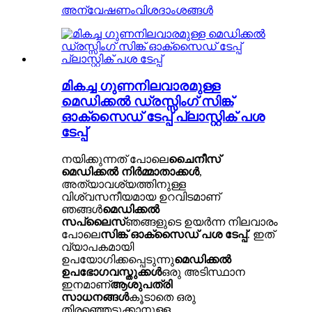
അന്വേഷണം
വിശദാംശങ്ങൾ
മികച്ച ഗുണനിലവാരമുള്ള
മെഡിക്കൽ ഡ്രസ്സിംഗ് സിങ്ക്
ഓക്സൈഡ് ടേപ്പ് പ്ലാസ്റ്റിക് പശ
ടേപ്പ്
നയിക്കുന്നത് പോലെ
ചൈനീസ്
മെഡിക്കൽ നിർമ്മാതാക്കൾ
,
അത്യാവശ്യത്തിനുള്ള
വിശ്വസനീയമായ ഉറവിടമാണ്
ഞങ്ങൾ
മെഡിക്കൽ
സപ്ലൈസ്
ഞങ്ങളുടെ ഉയർന്ന നിലവാരം
പോലെ
സിങ്ക് ഓക്സൈഡ് പശ ടേപ്പ്
. ഇത്
വ്യാപകമായി
ഉപയോഗിക്കപ്പെടുന്നു
മെഡിക്കൽ
ഉപഭോഗവസ്തുക്കൾ
ഒരു അടിസ്ഥാന
ഇനമാണ്
ആശുപത്രി
സാധനങ്ങൾ
കൂടാതെ ഒരു
തിരഞ്ഞെടുക്കാനുള്ള