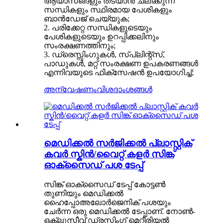
ആയാസങ്ങളും തടയാൻ ചലിക്കുന്ന
സന്ധികളും സ്ഥിരമായ പേശികളും
ബാൻഡേജ് ചെയ്യുക;
2. പരിക്കേറ്റ സന്ധികളുടെയും
പേശികളുടെയും ഉറപ്പിക്കലിനും
സംരക്ഷണത്തിനും;
3. ഡ്രെസ്സിംഗുകൾ, സ്പ്ലിന്റ്സ്,
പാഡുകൾ, മറ്റ് സംരക്ഷണ ഉപകരണങ്ങൾ
എന്നിവയുടെ ഫിക്സേഷൻ ഉപയോഗിച്ച്;
അന്വേഷണം
വിശദാംശങ്ങൾ
മെഡിക്കൽ സർജിക്കൽ പ്ലാസ്റ്റിക്
കവർ സ്കിൻ/വൈറ്റ് കളർ സിങ്ക്
ഓക്സൈഡ് പശ ടേപ്പ്
സിങ്ക് ഓക്സൈഡ് ടേപ്പ് കോട്ടൺ
തുണിയും മെഡിക്കൽ
ഹൈപ്പോഅലോർജെനിക് പശയും
ചേർന്ന ഒരു മെഡിക്കൽ ടേപ്പാണ്. നോൺ-
ഒക്ലൂസീവ് ഡ്രസ്സിംഗ് മെറ്റീരിയൽ