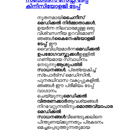
കിനിസിയോളജി ടേപ്പ്
നൂതനമായി
ചൈനീസ്
മെഡിക്കൽ നിർമ്മാതാക്കൾ
,
ഉയർന്ന നിലവാരമുള്ള ഒരു
വിശ്വസനീയ ഉറവിടമാണ്
ഞങ്ങൾ
കൈനേഷ്യോളജി
ടേപ്പ്
. ഈ
വൈവിധ്യമാർന്ന
മെഡിക്കൽ
ഉപഭോഗവസ്തുക്കൾ
ഉള്ളിൽ
ഗണ്യമായ സ്വാധീനം
നേടുന്നു
ആശുപത്രി
സാധനങ്ങൾ
, പ്രത്യേകിച്ച്
സ്പോർട്സ് മെഡിസിൻ,
പുനരധിവാസ വകുപ്പുകളിൽ.
ഞങ്ങൾ ഈ പ്രീമിയം ടേപ്പ്
വാഗ്ദാനം
ചെയ്യുന്നു
മെഡിക്കൽ
വിതരണക്കാർ
ആവശ്യങ്ങൾ
നിറവേറ്റുന്നതിനും
മൊത്തവ്യാപാര
മെഡിക്കൽ
സാധനങ്ങൾ
വീണ്ടെടുക്കലിനെ
പിന്തുണയ്ക്കുന്നതും പ്രകടനം
മെച്ചപ്പെടുത്തുന്നതുമായ