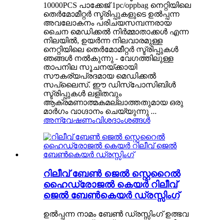
10000PCS പാക്കേജ് 1pc/oppbag നെറ്റിയിലെ
തെർമോമീറ്റർ സ്ട്രിപ്പുകളുടെ ഉൽപ്പന്ന
അവലോകനം പരിചയസമ്പന്നരായ
ചൈന മെഡിക്കൽ നിർമ്മാതാക്കൾ എന്ന
നിലയിൽ, ഉയർന്ന നിലവാരമുള്ള
നെറ്റിയിലെ തെർമോമീറ്റർ സ്ട്രിപ്പുകൾ
ഞങ്ങൾ നൽകുന്നു - വേഗത്തിലുള്ള
താപനില സൂചനയ്ക്കായി
സൗകര്യപ്രദമായ മെഡിക്കൽ
സപ്ലൈസ്. ഈ ഡിസ്പോസിബിൾ
സ്ട്രിപ്പുകൾ ലളിതവും
ആക്രമണാത്മകമല്ലാത്തതുമായ ഒരു
മാർഗം വാഗ്ദാനം ചെയ്യുന്നു ...
അന്വേഷണം
വിശദാംശങ്ങൾ
റിലീവ് ബേൺ ജെൽ സ്റ്റെറൈൽ
ഹൈഡ്രോജൽ കെയർ റിലീവ്
ജെൽ ബേൺകെയർ ഡ്രസ്സിംഗ്
ഉൽപ്പന്ന നാമം ബേൺ ഡ്രസ്സിംഗ് ഉത്ഭവ