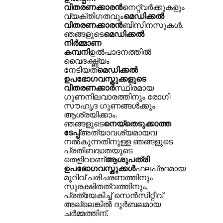
വിതരണക്കാരൻ
നെറ്റ്‌വർക്കുകളും
വ്യക്തിഗതവും
മെഡിക്കൽ
വിതരണക്കാരൻ
ബിസിനസുകൾ.
ഞങ്ങളുടെ
മെഡിക്കൽ
നിർമ്മാണ
കമ്പനി
ഉൽ‌പാദനത്തിൽ
വൈദഗ്ദ്ധ്യം
നേടിയത്
മെഡിക്കൽ
ഉപഭോഗവസ്തുക്കളുടെ
വിതരണക്കാർ
സ്ഥിരമായ
ഗുണനിലവാരത്തിനും രോഗി
സൗഹൃദ ഗുണങ്ങൾക്കും
ആശ്രയിക്കാം.
ഞങ്ങളുടെ
നെയ്തെടുക്കാത്ത
ടേപ്പ്
അത്യാവശ്യമായവ
നൽകുന്നതിനുള്ള ഞങ്ങളുടെ
പ്രതിബദ്ധതയുടെ
തെളിവാണ്
ആശുപത്രി
ഉപഭോഗവസ്തുക്കൾ
ഫലപ്രദമായ
മുറിവ് പരിചരണത്തിനും
സുരക്ഷിതത്വത്തിനും,
പ്രത്യേകിച്ച് സെൻസിറ്റീവ്
അല്ലെങ്കിൽ ദുർബലമായ
ചർമ്മത്തിന്.