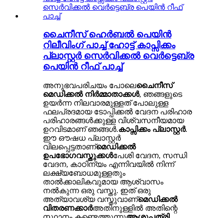
ചൈനീസ് ഹെർബൽ പെയിൻ
റിലീവിംഗ് പാച്ച് ഹോട്ട് കാപ്സിക്കം
പ്ലാസ്റ്റർ സെർവിക്കൽ വെർട്ടെബ്ര
പെയിൻ റീഫ് പാച്ച്
അനുഭവപരിചയം പോലെ
ചൈനീസ്
മെഡിക്കൽ നിർമ്മാതാക്കൾ
, ഞങ്ങളുടെ
ഉയർന്ന നിലവാരമുള്ളത് പോലുള്ള
ഫലപ്രദമായ ടോപ്പിക്കൽ വേദന പരിഹാര
പരിഹാരങ്ങൾക്കുള്ള വിശ്വസനീയമായ
ഉറവിടമാണ് ഞങ്ങൾ.
കാപ്സിക്കം പ്ലാസ്റ്റർ
.
ഈ ഔഷധ പ്ലാസ്റ്റർ
വിലപ്പെട്ടതാണ്
മെഡിക്കൽ
ഉപഭോഗവസ്തുക്കൾ
പേശി വേദന, സന്ധി
വേദന, കാഠിന്യം എന്നിവയിൽ നിന്ന്
ലക്ഷ്യബോധമുള്ളതും
താൽക്കാലികവുമായ ആശ്വാസം
നൽകുന്ന ഒരു വസ്തു. ഇത് ഒരു
അത്യാവശ്യ വസ്തുവാണ്
മെഡിക്കൽ
വിതരണക്കാർ
അതിനുള്ളിൽ അതിന്റെ
സ്ഥാനം കണ്ടെത്തുന്നു
ആശുപത്രി