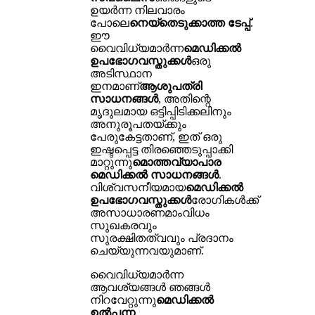
ഉയർന്ന നിലവാരം
പോലെ
നെയ്തെടുക്കാത്ത ടേപ്പ്
.
ഈ
വൈവിധ്യമാർന്ന
മെഡിക്കൽ
ഉപഭോഗവസ്തുക്കൾ
ഒരു
അടിസ്ഥാന
ഇനമാണ്
ആശുപത്രി
സാധനങ്ങൾ
, അതിന്റെ
മൃദുലമായ ഒട്ടിപ്പിടിക്കലിനും
അനുരൂപതയ്ക്കും
പേരുകേട്ടതാണ്, ഇത് ഒരു
ഇഷ്ടപ്പെട്ട തിരഞ്ഞെടുപ്പാക്കി
മാറ്റുന്നു
മൊത്തവ്യാപാര
മെഡിക്കൽ സാധനങ്ങൾ
.
വിശ്വസനീയമായ
മെഡിക്കൽ
ഉപഭോഗവസ്തുക്കൾ
രോഗികൾക്ക്
അസാധാരണമാംവിധം
സുഖകരവും
സുരക്ഷിതത്വവും പ്രദാനം
ചെയ്യുന്നവയുമാണ്.
വൈവിധ്യമാർന്ന
ആവശ്യങ്ങൾ ഞങ്ങൾ
നിറവേറ്റുന്നു
മെഡിക്കൽ
ഉൽപ്പന്ന