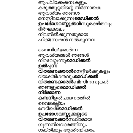
ആപ്ലിക്കേഷനുകളും.
കരുത്തുറ്റതിന്റെ നിർണായക
ആവശ്യം ഞങ്ങൾ
മനസ്സിലാക്കുന്നു
മെഡിക്കൽ
ഉപഭോഗവസ്തുക്കൾ
സുരക്ഷിതവും
ദീർഘകാലം
നിലനിൽക്കുന്നതുമായ
ഫിക്സേഷൻ നൽകുന്നവ.
വൈവിധ്യമാർന്ന
ആവശ്യങ്ങൾ ഞങ്ങൾ
നിറവേറ്റുന്നു
മെഡിക്കൽ
ഉൽപ്പന്ന
വിതരണക്കാരൻ
നെറ്റ്‌വർക്കുകളും
വ്യക്തിഗതവും
മെഡിക്കൽ
വിതരണക്കാരൻ
ബിസിനസുകൾ.
ഞങ്ങളുടെ
മെഡിക്കൽ
നിർമ്മാണ
കമ്പനി
ഉൽ‌പാദനത്തിൽ
വൈദഗ്ദ്ധ്യം
നേടിയത്
മെഡിക്കൽ
ഉപഭോഗവസ്തുക്കളുടെ
വിതരണക്കാർ
സ്ഥിരമായ
ഗുണനിലവാരത്തിനും
ശക്തിക്കും ആശ്രയിക്കാം.