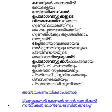
കമ്പനി
ഉൽ‌പാദനത്തിൽ
വൈദഗ്ദ്ധ്യം
നേടിയത്
മെഡിക്കൽ
ഉപഭോഗവസ്തുക്കളുടെ
വിതരണക്കാർ
സ്ഥിരമായ
ഗുണനിലവാരത്തിനും
ഹൈപ്പോഅലോർജെനിക്
ഗുണങ്ങൾക്കും ആശ്രയിക്കാം.
നമ്മുടെ
PE
ടേപ്പ്
അത്യാവശ്യമായവ
നൽകുന്നതിനുള്ള ഞങ്ങളുടെ
പ്രതിബദ്ധതയുടെ
തെളിവാണ്
ആശുപത്രി
ഉപഭോഗവസ്തുക്കൾ
ഫലപ്രദമായ
മുറിവ് പരിചരണത്തിനും
ഉപകരണ സുരക്ഷയ്ക്കും,
പ്രത്യേകിച്ച് ദൃശ്യപരതയും
ശ്വസനക്ഷമതയും
പ്രധാനമായിരിക്കുന്നിടത്ത്.
അന്വേഷണം
വിശദാംശങ്ങൾ