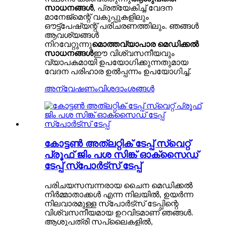
സാധനങ്ങൾ
, പ്രത്യേകിച്ച് വേദന
മാനേജ്മെന്റ് വകുപ്പുകളിലും
ഔട്ട്പേഷ്യന്റ് പരിചരണത്തിലും. ഞങ്ങൾ
ആവശ്യങ്ങൾ
നിറവേറ്റുന്നു
മൊത്തവ്യാപാര മെഡിക്കൽ
സാധനങ്ങൾ
ഈ വിശ്വസനീയവും
വ്യാപകമായി ഉപയോഗിക്കുന്നതുമായ
വേദന പരിഹാര ഉൽപ്പന്നം ഉപയോഗിച്ച്.
അന്വേഷണം
വിശദാംശങ്ങൾ
കോട്ടൺ അത്‌ലറ്റിക് ടേപ്പ് സ്വെറ്റ്
പ്രൂഫ് ജിം പശ സിങ്ക് ഓക്സൈഡ്
ടേപ്പ് സ്പോർട്സ് ടേപ്പ്
പരിചയസമ്പന്നരായ ചൈന മെഡിക്കൽ
നിർമ്മാതാക്കൾ എന്ന നിലയിൽ, ഉയർന്ന
നിലവാരമുള്ള സ്‌പോർട്‌സ് ടേപ്പിന്റെ
വിശ്വസനീയമായ ഉറവിടമാണ് ഞങ്ങൾ.
ആശുപത്രി സപ്ലൈകളിൽ,