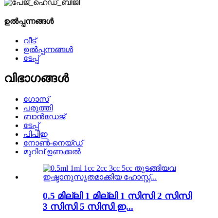
ഉൽപ്പന്നങ്ങൾ
വീട്
ഉൽപ്പന്നങ്ങൾ
ടേപ്പ്
വിഭാഗങ്ങൾ
ഗോസ്
പരുത്തി
ബാൻഡേജ്
ടേപ്പ്
പിപിഇ
നോൺ-നെയ്‌ഡ്
മുറിവ് ഉണക്കൽ
0.5 മില്ലി 1 മില്ലി 1 സിസി 2 സിസി
3 സിസി 5 സിസി ഇ...