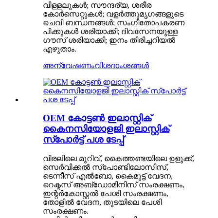
വിള്ളലുകൾ; സൗന്ദര്യ, ശരീര
കോർസെറ്റുകൾ; വളർത്തുമൃഗങ്ങളുടെ
ചെവി ബന്ധനങ്ങൾ; സംഗീതോപകരണ
പിക്കുകൾ ശരിയാക്കി; ദിവസേനയുള്ള
ഗൗസ് ശരിയാക്കി; ഇനം തിരിച്ചറിയൽ
എഴുതാം.
അന്വേഷണം
വിശദാംശങ്ങൾ
OEM കോട്ടൺ ഇലാസ്റ്റിക്
കൈനസിയോളജി ഇലാസ്റ്റിക്
സ്പോർട്ട് പശ ടേപ്പ്
വിരലിലെ മുറിവ്, കൈത്തണ്ടയിലെ ഉളുക്ക്,
സെർവിക്കൽ സ്പോണ്ടിലോസിസ്,
ടെന്നീസ് എൽബോ, കൈമുട്ട് വേദന,
റെക്ടസ് അബ്ഡോമിനിസ് സംരക്ഷണം,
ഇന്റർകോസ്റ്റൽ പേശി സംരക്ഷണം,
തോളിൽ വേദന, തുടയിലെ പേശി
സംരക്ഷണം.