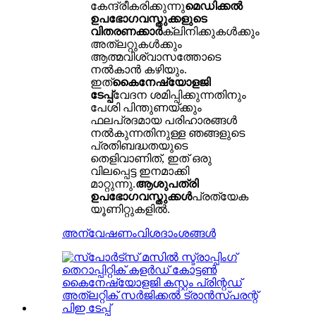
കേന്ദ്രീകരിക്കുന്നു
മെഡിക്കൽ
ഉപഭോഗവസ്തുക്കളുടെ
വിതരണക്കാർ
ക്ലിനിക്കുകൾക്കും
അത്‌ലറ്റുകൾക്കും
ആത്മവിശ്വാസത്തോടെ
നൽകാൻ കഴിയും.
ഇത്
കൈനേഷ്യോളജി
ടേപ്പ്
വേദന ശമിപ്പിക്കുന്നതിനും
പേശി പിന്തുണയ്ക്കും
ഫലപ്രദമായ പരിഹാരങ്ങൾ
നൽകുന്നതിനുള്ള ഞങ്ങളുടെ
പ്രതിബദ്ധതയുടെ
തെളിവാണിത്, ഇത് ഒരു
വിലപ്പെട്ട ഇനമാക്കി
മാറ്റുന്നു.
ആശുപത്രി
ഉപഭോഗവസ്തുക്കൾ
പ്രത്യേക
യൂണിറ്റുകളിൽ.
അന്വേഷണം
വിശദാംശങ്ങൾ