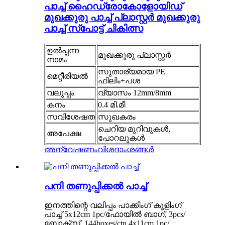
പാച്ച് ഹൈഡ്രോകോളോയിഡ്
മുഖക്കുരു പാച്ച് പ്ലാസ്റ്റർ മുഖക്കുരു
പാച്ച് സ്പോട്ട് ചികിത്സ
ഉൽപ്പന്ന
മുഖക്കുരു പ്ലാസ്റ്റർ
നാമം
സുതാര്യമായ PE
മെറ്റീരിയൽ
ഫിലിം+പശ
വലുപ്പം
വ്യാസം 12mm/8mm
കനം
0.4 മി.മീ
സവിശേഷത
സുഖകരം
ചെറിയ മുറിവുകൾ,
അപേക്ഷ
പോറലുകൾ
അന്വേഷണം
വിശദാംശങ്ങൾ
പനി തണുപ്പിക്കൽ പാച്ച്
ഇനത്തിന്റെ വലിപ്പം പാക്കിംഗ് കൂളിംഗ്
പാച്ച് 5x12cm 1pc/ഫോയിൽ ബാഗ്, 3pcs/
ബോക്സ്, 144boxes/ctn 4x11cm 1pc/