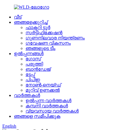
വീട്
ഞങ്ങളേക്കുറിച്ച്
ഫാക്ടറി ടൂർ
സർട്ടിഫിക്കേഷൻ
ഗുണനിലവാര നിയന്ത്രണം
ഗവേഷണ വികസനം
ഞങ്ങളുടെ ടീം
ഉൽപ്പന്നങ്ങൾ
ഗോസ്
പരുത്തി
ബാൻഡേജ്
ടേപ്പ്
പിപിഇ
നോൺ-നെയ്‌ഡ്
മുറിവ് ഉണക്കൽ
വാർത്തകൾ
ഉൽപ്പന്ന വാർത്തകൾ
കമ്പനി വാർത്തകൾ
വ്യവസായ വാർത്തകൾ
ഞങ്ങളെ സമീപിക്കുക
English